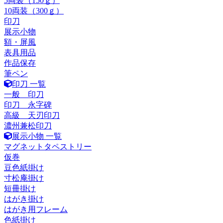
5両装（150ｇ）
10両装（300ｇ）
印刀
展示小物
額・屏風
表具用品
作品保存
筆ペン
印刀 一覧
一般 印刀
印刀 永字碑
高級 天刃印刀
濃州兼松印刀
展示小物 一覧
マグネットタペストリー
仮巻
豆色紙掛け
寸松庵掛け
短冊掛け
はがき掛け
はがき用フレーム
色紙掛け