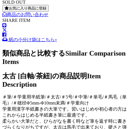
SOLD OUT
お気に入り商品に登録
商品のお問い合わせ
SHARE ITEM
紙の小分け袋はこちら»
類似商品と比較する
Similar Comparison
Items
太古 [白軸/茶紐]の商品説明
Item
Description
＃筆/＃学童用半紙筆/＃太古/＃5号/＃中筆/＃単毛/＃馬毛（単
毛）/＃穂径Φ5mm-Φ10mm未満/＃学童向け
学童用漢字半紙書きの大筆です。習いはじめや初心者の方は
これからはじめる半紙書き筆に最適です。
柔らかい大筆だと、ひらがなを書く時など筆を返す時に書き
づらくなりがちですが、太古は馬毛で出来ており、硬さと弾