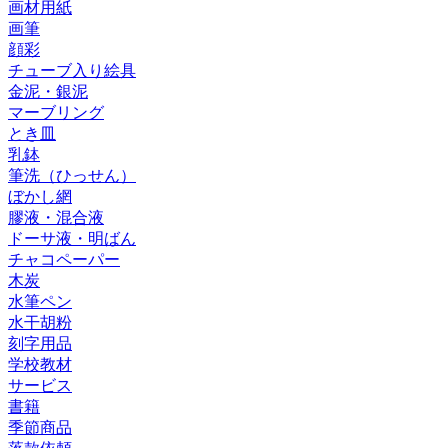
画材用紙
画筆
顔彩
チューブ入り絵具
金泥・銀泥
マーブリング
とき皿
乳鉢
筆洗（ひっせん）
ぼかし網
膠液・混合液
ドーサ液・明ばん
チャコペーパー
木炭
水筆ペン
水干胡粉
刻字用品
学校教材
サービス
書籍
季節商品