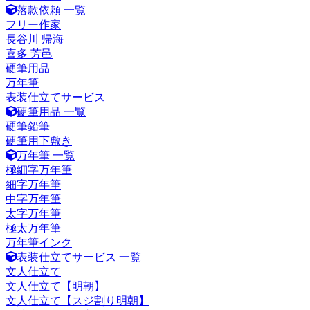
落款依頼 一覧
フリー作家
長谷川 帰海
喜多 芳邑
硬筆用品
万年筆
表装仕立てサービス
硬筆用品 一覧
硬筆鉛筆
硬筆用下敷き
万年筆 一覧
極細字万年筆
細字万年筆
中字万年筆
太字万年筆
極太万年筆
万年筆インク
表装仕立てサービス 一覧
文人仕立て
文人仕立て【明朝】
文人仕立て【スジ割り明朝】