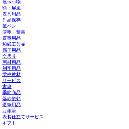
展示小物
額・屏風
表具用品
作品保存
筆ペン
便箋・葉書
慶事用品
和紙工芸品
扇子用品
文房具
画材用品
刻字用品
学校教材
サービス
書籍
季節商品
落款依頼
硬筆用品
万年筆
表装仕立てサービス
ギフト