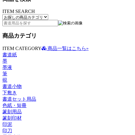
ITEM SEARCH
商品カテゴリ
ITEM CATEGORY
商品一覧はこちら»
書道紙
墨
墨液
筆
硯
書道小物
下敷き
書道セット用品
色紙・短冊
篆刻用品
篆刻印材
印泥
印刀