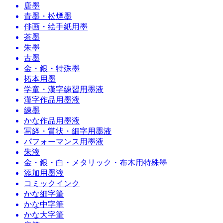
唐墨
青墨・松煙墨
俳画・絵手紙用墨
茶墨
朱墨
古墨
金・銀・特殊墨
拓本用墨
学童・漢字練習用墨液
漢字作品用墨液
練墨
かな作品用墨液
写経・賞状・細字用墨液
パフォーマンス用墨液
朱液
金・銀・白・メタリック・布木用特殊墨
添加用墨液
コミックインク
かな細字筆
かな中字筆
かな大字筆