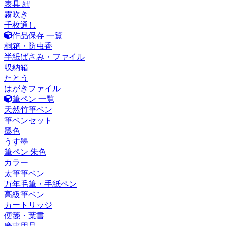
表具 紐
霧吹き
千枚通し
作品保存 一覧
桐箱・防虫香
半紙ばさみ・ファイル
収納箱
たとう
はがきファイル
筆ペン 一覧
天然竹筆ペン
筆ペンセット
墨色
うす墨
筆ペン 朱色
カラー
太筆筆ペン
万年毛筆・手紙ペン
高級筆ペン
カートリッジ
便箋・葉書