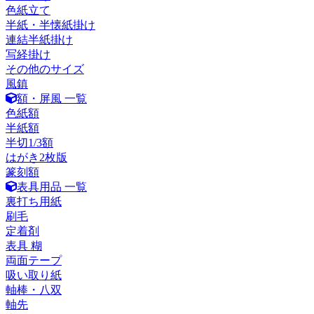
色紙立て
半紙・半懐紙掛け
連結半紙掛け
写経掛け
その他のサイズ
風鎮
額・屏風 一覧
色紙額
半紙額
半切1/3額
はがき2枚版
篆刻額
表具用品 一覧
裏打ち用紙
刷毛
定着剤
表具 糊
両面テープ
吸い取り紙
軸棒・八双
軸先