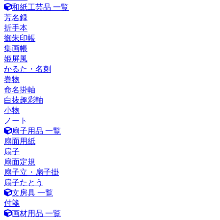
和紙工芸品 一覧
芳名録
折手本
御朱印帳
集画帳
姫屏風
かるた・名刺
巻物
命名掛軸
白抜趣彩軸
小物
ノート
扇子用品 一覧
扇面用紙
扇子
扇面定規
扇子立・扇子掛
扇子たとう
文房具 一覧
付箋
画材用品 一覧