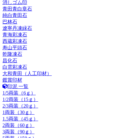
消しゴム印
青田青白章石
純白青田石
巴林石
遼寧丹凍緑石
青海彩凍石
西蔵彩凍石
寿山平頭石
乾隆凍石
昌化石
白雲彩凍石
大和青田（人工印材）
鑑賞印材
印泥 一覧
1/5両装（6ｇ）
1/2両装（15ｇ）
2/3両装（20ｇ）
1両装（30ｇ）
1.5両装（45ｇ）
2両装（60ｇ）
3両装（90ｇ）