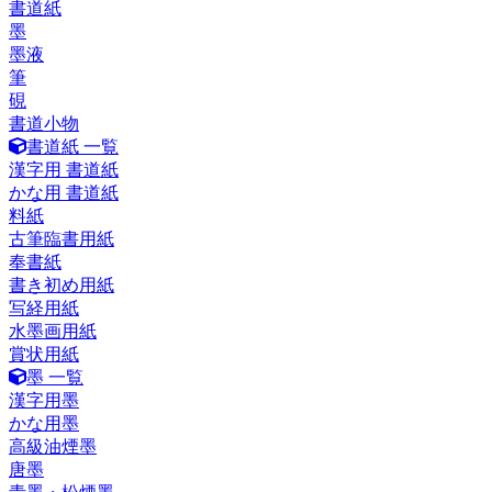
書道紙
墨
墨液
筆
硯
書道小物
書道紙 一覧
漢字用 書道紙
かな用 書道紙
料紙
古筆臨書用紙
奉書紙
書き初め用紙
写経用紙
水墨画用紙
賞状用紙
墨 一覧
漢字用墨
かな用墨
高級油煙墨
唐墨