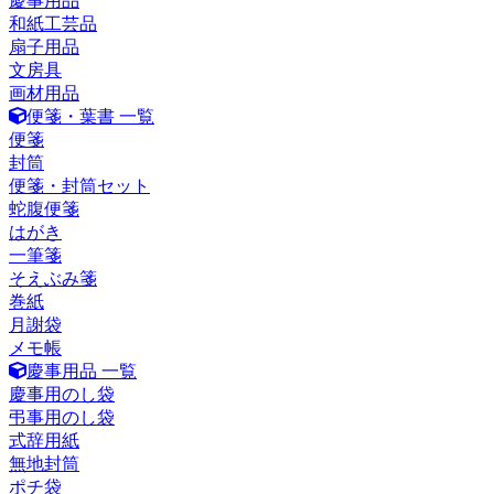
慶事用品
和紙工芸品
扇子用品
文房具
画材用品
便箋・葉書 一覧
便箋
封筒
便箋・封筒セット
蛇腹便箋
はがき
一筆箋
そえぶみ箋
巻紙
月謝袋
メモ帳
慶事用品 一覧
慶事用のし袋
弔事用のし袋
式辞用紙
無地封筒
ポチ袋