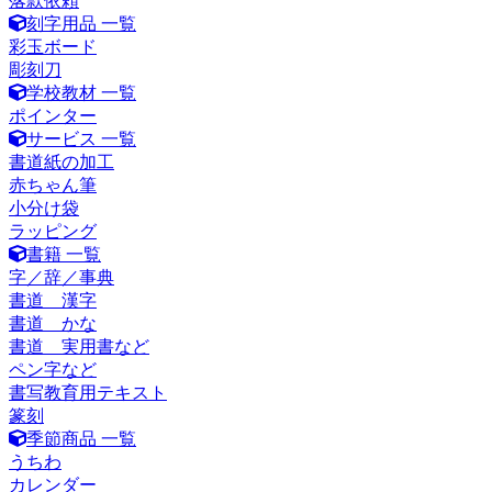
落款依頼
刻字用品 一覧
彩玉ボード
彫刻刀
学校教材 一覧
ポインター
サービス 一覧
書道紙の加工
赤ちゃん筆
小分け袋
ラッピング
書籍 一覧
字／辞／事典
書道 漢字
書道 かな
書道 実用書など
ペン字など
書写教育用テキスト
篆刻
季節商品 一覧
うちわ
カレンダー