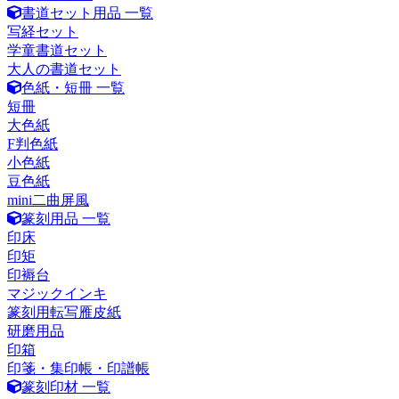
書道セット用品 一覧
写経セット
学童書道セット
大人の書道セット
色紙・短冊 一覧
短冊
大色紙
F判色紙
小色紙
豆色紙
mini二曲屏風
篆刻用品 一覧
印床
印矩
印褥台
マジックインキ
篆刻用転写雁皮紙
研磨用品
印箱
印箋・集印帳・印譜帳
篆刻印材 一覧