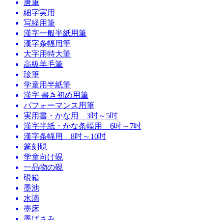
唐筆
細字実用
写経用筆
漢字一般半紙用筆
漢字条幅用筆
大字用特大筆
高級羊毛筆
珍筆
学童用半紙筆
漢字 書き初め用筆
パフォーマンス用筆
実用書・かな用 3吋～5吋
漢字半紙・かな条幅用 6吋～7吋
漢字条幅用 8吋～10吋
篆刻硯
学童向け硯
一品物の硯
硯箱
墨池
水滴
墨床
墨ばさみ