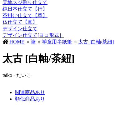
天地スジ割り仕立て
純日本仕立て【行】
茶掛け仕立て【草】
仏仕立て【真】
デザイン仕立て
デザイン仕立て[ヨコ形式］
HOME
»
筆
»
学童用半紙筆
»
太古 [白軸/茶紐]
太古 [白軸/茶紐]
taiko - たいこ
関連商品あり
類似商品あり