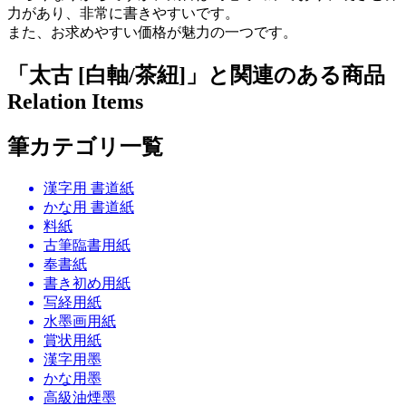
力があり、非常に書きやすいです。
また、お求めやすい価格が魅力の一つです。
「太古 [白軸/茶紐]」と関連のある商品
Relation Items
筆カテゴリ一覧
漢字用 書道紙
かな用 書道紙
料紙
古筆臨書用紙
奉書紙
書き初め用紙
写経用紙
水墨画用紙
賞状用紙
漢字用墨
かな用墨
高級油煙墨