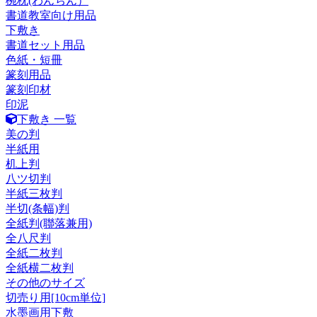
椀枕(わんちん）
書道教室向け用品
下敷き
書道セット用品
色紙・短冊
篆刻用品
篆刻印材
印泥
下敷き 一覧
美の判
半紙用
机上判
八ツ切判
半紙三枚判
半切(条幅)判
全紙判(聯落兼用)
全八尺判
全紙二枚判
全紙横二枚判
その他のサイズ
切売り用[10cm単位]
水墨画用下敷