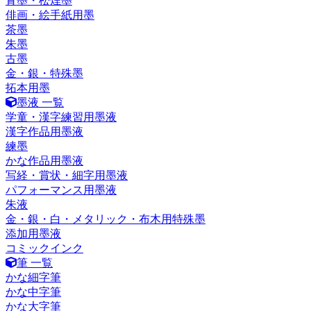
青墨・松煙墨
俳画・絵手紙用墨
茶墨
朱墨
古墨
金・銀・特殊墨
拓本用墨
墨液 一覧
学童・漢字練習用墨液
漢字作品用墨液
練墨
かな作品用墨液
写経・賞状・細字用墨液
パフォーマンス用墨液
朱液
金・銀・白・メタリック・布木用特殊墨
添加用墨液
コミックインク
筆 一覧
かな細字筆
かな中字筆
かな大字筆