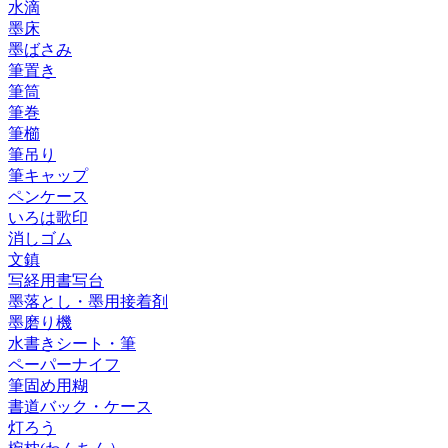
水滴
墨床
墨ばさみ
筆置き
筆筒
筆巻
筆櫛
筆吊り
筆キャップ
ペンケース
いろは歌印
消しゴム
文鎮
写経用書写台
墨落とし・墨用接着剤
墨磨り機
水書きシート・筆
ペーパーナイフ
筆固め用糊
書道バック・ケース
灯ろう