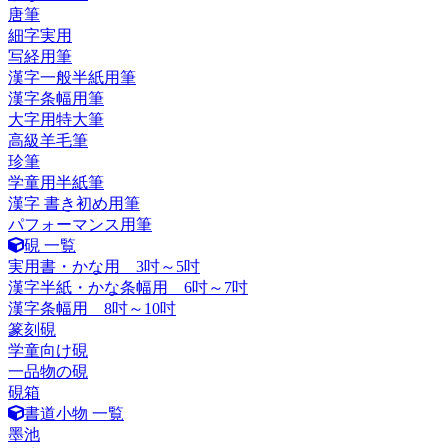
唐筆
細字実用
写経用筆
漢字一般半紙用筆
漢字条幅用筆
大字用特大筆
高級羊毛筆
珍筆
学童用半紙筆
漢字 書き初め用筆
パフォーマンス用筆
硯 一覧
実用書・かな用 3吋～5吋
漢字半紙・かな条幅用 6吋～7吋
漢字条幅用 8吋～10吋
篆刻硯
学童向け硯
一品物の硯
硯箱
書道小物 一覧
墨池