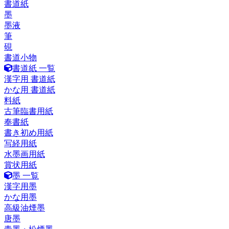
書道紙
墨
墨液
筆
硯
書道小物
書道紙 一覧
漢字用 書道紙
かな用 書道紙
料紙
古筆臨書用紙
奉書紙
書き初め用紙
写経用紙
水墨画用紙
賞状用紙
墨 一覧
漢字用墨
かな用墨
高級油煙墨
唐墨