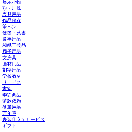
展示小物
額・屏風
表具用品
作品保存
筆ペン
便箋・葉書
慶事用品
和紙工芸品
扇子用品
文房具
画材用品
刻字用品
学校教材
サービス
書籍
季節商品
落款依頼
硬筆用品
万年筆
表装仕立てサービス
ギフト