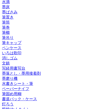
水滴
墨床
墨ばさみ
筆置き
筆筒
筆巻
筆櫛
筆吊り
筆キャップ
ペンケース
いろは歌印
消しゴム
文鎮
写経用書写台
墨落とし・墨用接着剤
墨磨り機
水書きシート・筆
ペーパーナイフ
筆固め用糊
書道バック・ケース
灯ろう