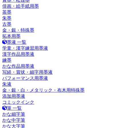
青墨・松煙墨
俳画・絵手紙用墨
茶墨
朱墨
古墨
金・銀・特殊墨
拓本用墨
墨液 一覧
学童・漢字練習用墨液
漢字作品用墨液
練墨
かな作品用墨液
写経・賞状・細字用墨液
パフォーマンス用墨液
朱液
金・銀・白・メタリック・布木用特殊墨
添加用墨液
コミックインク
筆 一覧
かな細字筆
かな中字筆
かな大字筆