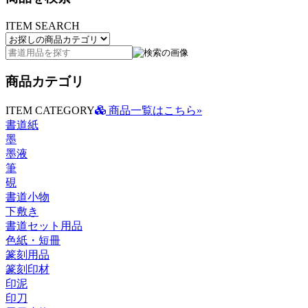
ITEM SEARCH
商品カテゴリ
ITEM CATEGORY
商品一覧はこちら»
書道紙
墨
墨液
筆
硯
書道小物
下敷き
書道セット用品
色紙・短冊
篆刻用品
篆刻印材
印泥
印刀