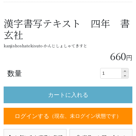
漢字書写テキスト 四年 書
玄社
kanjishoshatekisuto-かんじしょしゃてきすと
660
円
数量
ログインする
（現在、未ログイン状態です）