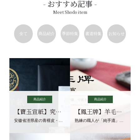
おすすめ記事
Meet Shodo item
全て
商品紹介
季節特集
書道特集
お知らせ
商品紹介
商品紹介
【寶玉宣紙】究極の純粋な宣紙を目指す寶玉宣紙
【鳳王牌】羊毛筆×濃墨での揮毫に最適な宣紙系画仙紙
安徽省涇県産の青檀皮・砂田稲藁・清らかな渓流水、熟練手漉き職人の卓越した手漉技術による最高級の純宣紙です。
熟練の職人が「純手漉」で漉きあげる書画紙。宣紙を好まれるお客様向けの棉料単宣に漉きあげました。