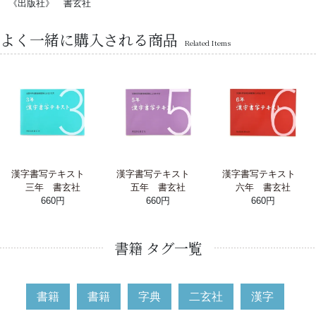
《出版社》 書玄社
よく一緒に購入される商品
Related Items
漢字書写テキスト
漢字書写テキスト
漢字書写テキスト
三年 書玄社
五年 書玄社
六年 書玄社
660円
660円
660円
書籍 タグ一覧
書籍
書籍
字典
二玄社
漢字