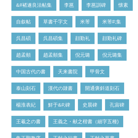
&#褚遂良法帖集
李邕
李邕訓碑
懐素
自叙帖
草書千字文
米芾
米芾#;集
呉昌碩
呉昌碩集
顔勤礼
顔勤礼碑
趙孟頫
趙孟頫集
倪元璐
倪元璐集
中国古代の書
天来書院
甲骨文
泰山刻石
漢代の隷書
開通褒斜道刻石
楊淮表紀
鮮于&#;碑
史晨碑
孔宙碑
王羲之の書
王義之・献之楷書（細字五種)