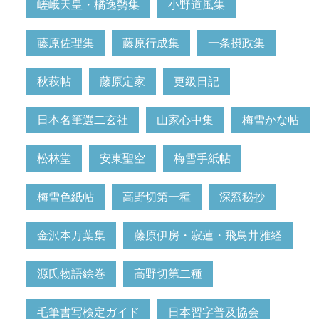
嵯峨天皇・橘逸勢集
小野道風集
藤原佐理集
藤原行成集
一条摂政集
秋萩帖
藤原定家
更級日記
日本名筆選二玄社
山家心中集
梅雪かな帖
松林堂
安東聖空
梅雪手紙帖
梅雪色紙帖
高野切第一種
深窓秘抄
金沢本万葉集
藤原伊房・寂蓮・飛鳥井雅経
源氏物語絵巻
高野切第二種
毛筆書写検定ガイド
日本習字普及協会