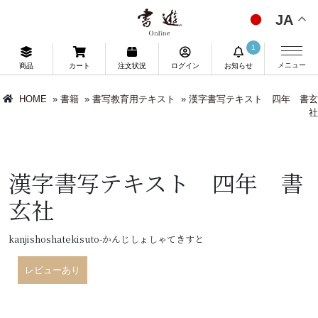
JA
1
メニュー
商品
カート
注文状況
ログイン
お知らせ
HOME
»
書籍
»
書写教育用テキスト
»
漢字書写テキスト 四年 書玄
社
漢字書写テキスト 四年 書
玄社
kanjishoshatekisuto-かんじしょしゃてきすと
レビューあり