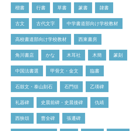
楷書
行書
草書
篆書
隷書
古文
古代文字
中学書道部向け学校教材
高校書道部向け学校教材
西東書房
角川書店
かな
木耳社
木簡
篆刻
中国法書選
甲骨文・金文
臨書
石鼓文・泰山刻石
石門頌
乙瑛碑
礼器碑
史晨前碑・史晨後碑
仇靖
西狭頌
曹全碑
張遷碑