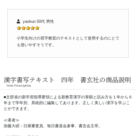
yaskun 50代 男性
小学生向けの習字教室のテキストとして使用するのにとて
も使いやすそうです。
漢字書写テキスト 四年 書玄社の商品説明
Item Description
■文部省の新学習指導要領による新教育漢字の筆順と読み方を１年から６
年まで学年別、系統的に編集してあります。正しく美しい漢字を学ぶこ
とができます。
≪著者≫
加藤大碩：日展審査員、毎日書道会参事、書玄会主宰。