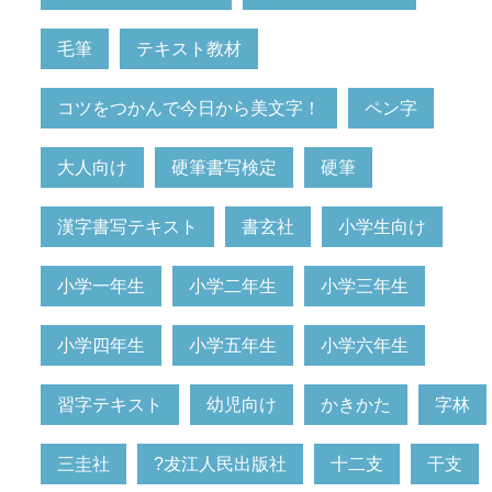
毛筆
テキスト教材
コツをつかんで今日から美文字！
ペン字
大人向け
硬筆書写検定
硬筆
漢字書写テキスト
書玄社
小学生向け
小学一年生
小学二年生
小学三年生
小学四年生
小学五年生
小学六年生
習字テキスト
幼児向け
かきかた
字林
三圭社
?犮江人民出版社
十二支
干支