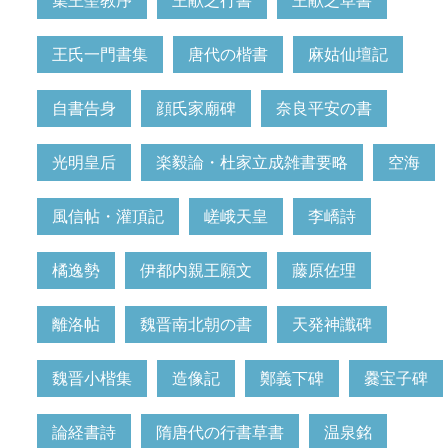
集王聖教序
王献之行書
王献之草書
王氏一門書集
唐代の楷書
麻姑仙壇記
自書告身
顔氏家廟碑
奈良平安の書
光明皇后
楽毅論・杜家立成雑書要略
空海
風信帖・灌頂記
嵯峨天皇
李嶠詩
橘逸勢
伊都内親王願文
藤原佐理
離洛帖
魏晋南北朝の書
天発神讖碑
魏晋小楷集
造像記
鄭義下碑
爨宝子碑
論経書詩
隋唐代の行書草書
温泉銘