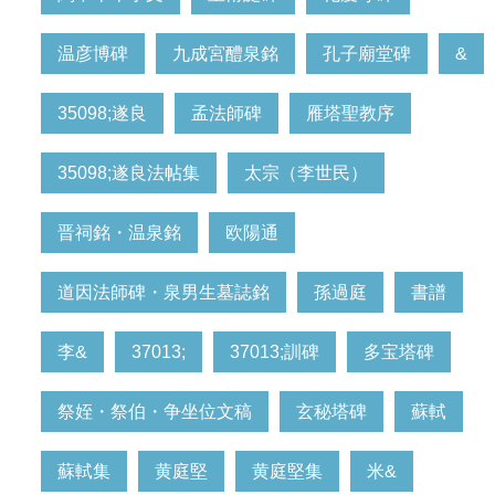
温彦博碑
九成宮醴泉銘
孔子廟堂碑
&
35098;遂良
孟法師碑
雁塔聖教序
35098;遂良法帖集
太宗（李世民）
晋祠銘・温泉銘
欧陽通
道因法師碑・泉男生墓誌銘
孫過庭
書譜
李&
37013;
37013;訓碑
多宝塔碑
祭姪・祭伯・争坐位文稿
玄秘塔碑
蘇軾
蘇軾集
黄庭堅
黄庭堅集
米&