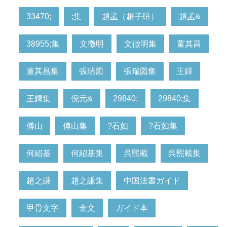
33470;
;集
趙孟（趙子昂）
趙孟&
38955;集
文徴明
文徴明集
董其昌
董其昌集
張瑞図
張瑞図集
王鐸
王鐸集
倪元&
29840;
29840;集
傅山
傅山集
?石如
?石如集
何紹基
何紹基集
呉煕載
呉煕載集
趙之謙
趙之謙集
中国法書ガイド
甲骨文字
金文
ガイド本