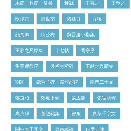
木簡・竹簡・帛書
鍾繇
王羲之
王献之
欧陽詢
虞世南
褚遂良
薛稷
顔真卿
柳公権
魏晋唐小楷集
王羲之尺牘集
十七帖
蘭亭序
集字聖教序
興福寺断碑
王献之尺牘集
劉宋
爨宝子碑・爨龍顔碑
龍門二十品
鄭道昭
鄭羲下碑
張孟龍
張猛龍碑
高貞碑
墓誌銘集
智永
真草千字文
関中本千字文
皇甫誕碑
化度寺碑