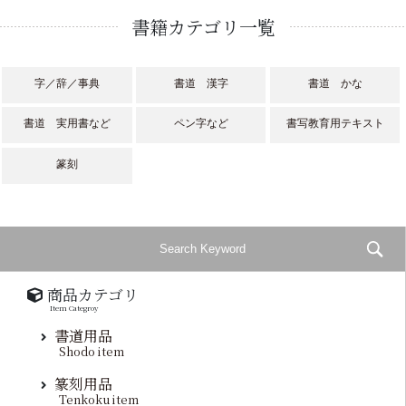
書籍カテゴリ一覧
字／辞／事典
書道 漢字
書道 かな
書道 実用書など
ペン字など
書写教育用テキスト
篆刻
商品カテゴリ
Item Categroy
書道用品
Shodo item
篆刻用品
Tenkoku item