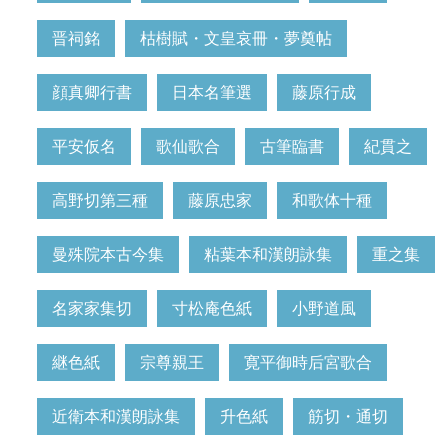
晋祠銘
枯樹賦・文皇哀冊・夢奠帖
顔真卿行書
日本名筆選
藤原行成
平安仮名
歌仙歌合
古筆臨書
紀貫之
高野切第三種
藤原忠家
和歌体十種
曼殊院本古今集
粘葉本和漢朗詠集
重之集
名家家集切
寸松庵色紙
小野道風
継色紙
宗尊親王
寛平御時后宮歌合
近衛本和漢朗詠集
升色紙
筋切・通切