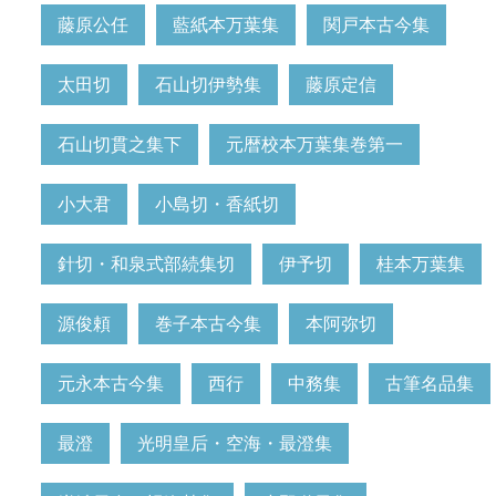
藤原公任
藍紙本万葉集
関戸本古今集
太田切
石山切伊勢集
藤原定信
石山切貫之集下
元暦校本万葉集巻第一
小大君
小島切・香紙切
針切・和泉式部続集切
伊予切
桂本万葉集
源俊頼
巻子本古今集
本阿弥切
元永本古今集
西行
中務集
古筆名品集
最澄
光明皇后・空海・最澄集