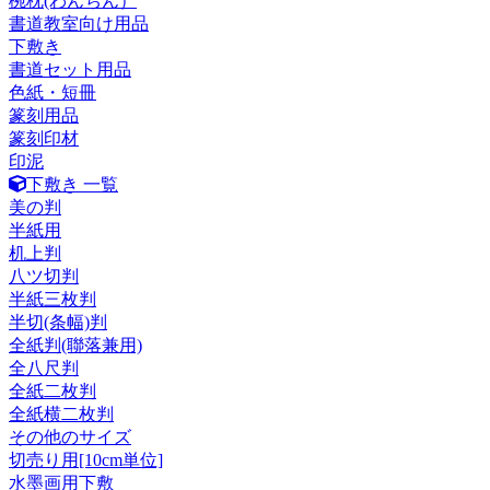
椀枕(わんちん）
書道教室向け用品
下敷き
書道セット用品
色紙・短冊
篆刻用品
篆刻印材
印泥
下敷き 一覧
美の判
半紙用
机上判
八ツ切判
半紙三枚判
半切(条幅)判
全紙判(聯落兼用)
全八尺判
全紙二枚判
全紙横二枚判
その他のサイズ
切売り用[10cm単位]
水墨画用下敷