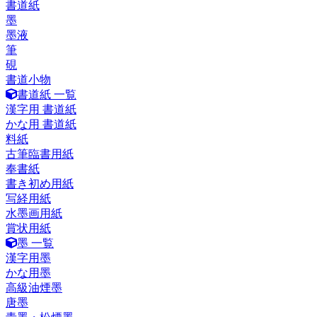
書道紙
墨
墨液
筆
硯
書道小物
書道紙 一覧
漢字用 書道紙
かな用 書道紙
料紙
古筆臨書用紙
奉書紙
書き初め用紙
写経用紙
水墨画用紙
賞状用紙
墨 一覧
漢字用墨
かな用墨
高級油煙墨
唐墨