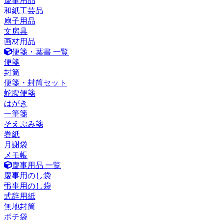
慶事用品
和紙工芸品
扇子用品
文房具
画材用品
便箋・葉書 一覧
便箋
封筒
便箋・封筒セット
蛇腹便箋
はがき
一筆箋
そえぶみ箋
巻紙
月謝袋
メモ帳
慶事用品 一覧
慶事用のし袋
弔事用のし袋
式辞用紙
無地封筒
ポチ袋