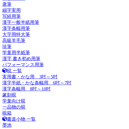
唐筆
細字実用
写経用筆
漢字一般半紙用筆
漢字条幅用筆
大字用特大筆
高級羊毛筆
珍筆
学童用半紙筆
漢字 書き初め用筆
パフォーマンス用筆
硯 一覧
実用書・かな用 3吋～5吋
漢字半紙・かな条幅用 6吋～7吋
漢字条幅用 8吋～10吋
篆刻硯
学童向け硯
一品物の硯
硯箱
書道小物 一覧
墨池