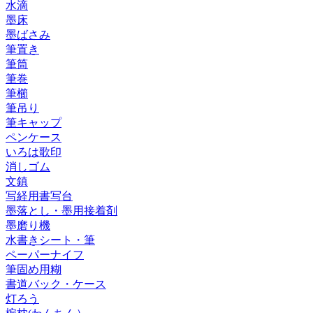
水滴
墨床
墨ばさみ
筆置き
筆筒
筆巻
筆櫛
筆吊り
筆キャップ
ペンケース
いろは歌印
消しゴム
文鎮
写経用書写台
墨落とし・墨用接着剤
墨磨り機
水書きシート・筆
ペーパーナイフ
筆固め用糊
書道バック・ケース
灯ろう