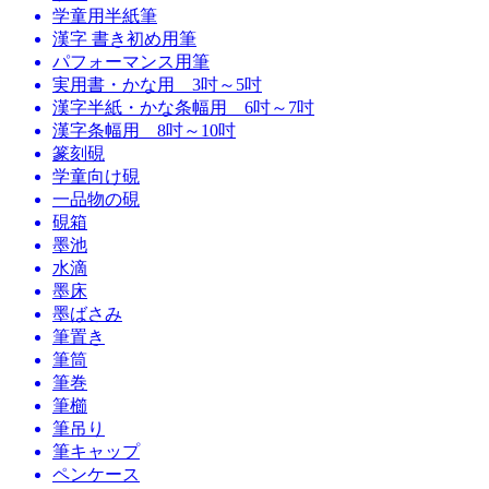
学童用半紙筆
漢字 書き初め用筆
パフォーマンス用筆
実用書・かな用 3吋～5吋
漢字半紙・かな条幅用 6吋～7吋
漢字条幅用 8吋～10吋
篆刻硯
学童向け硯
一品物の硯
硯箱
墨池
水滴
墨床
墨ばさみ
筆置き
筆筒
筆巻
筆櫛
筆吊り
筆キャップ
ペンケース