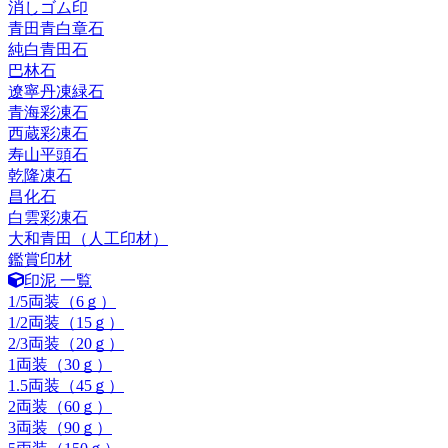
消しゴム印
青田青白章石
純白青田石
巴林石
遼寧丹凍緑石
青海彩凍石
西蔵彩凍石
寿山平頭石
乾隆凍石
昌化石
白雲彩凍石
大和青田（人工印材）
鑑賞印材
印泥 一覧
1/5両装（6ｇ）
1/2両装（15ｇ）
2/3両装（20ｇ）
1両装（30ｇ）
1.5両装（45ｇ）
2両装（60ｇ）
3両装（90ｇ）