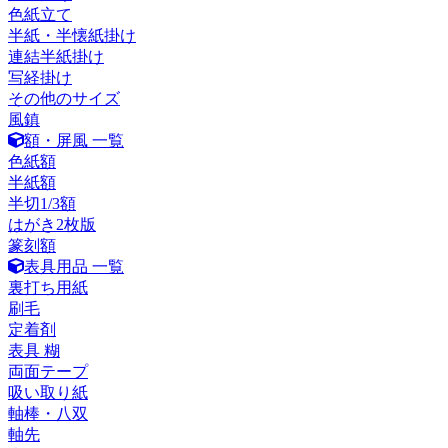
色紙立て
半紙・半懐紙掛け
連結半紙掛け
写経掛け
その他のサイズ
風鎮
額・屏風 一覧
色紙額
半紙額
半切1/3額
はがき2枚版
篆刻額
表具用品 一覧
裏打ち用紙
刷毛
定着剤
表具 糊
両面テープ
吸い取り紙
軸棒・八双
軸先