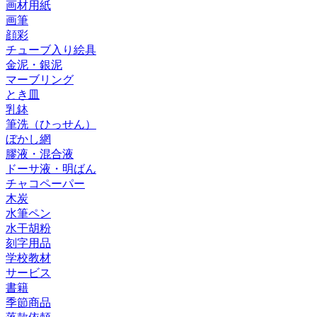
画材用紙
画筆
顔彩
チューブ入り絵具
金泥・銀泥
マーブリング
とき皿
乳鉢
筆洗（ひっせん）
ぼかし網
膠液・混合液
ドーサ液・明ばん
チャコペーパー
木炭
水筆ペン
水干胡粉
刻字用品
学校教材
サービス
書籍
季節商品