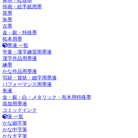
青墨・松煙墨
俳画・絵手紙用墨
茶墨
朱墨
古墨
金・銀・特殊墨
拓本用墨
墨液 一覧
学童・漢字練習用墨液
漢字作品用墨液
練墨
かな作品用墨液
写経・賞状・細字用墨液
パフォーマンス用墨液
朱液
金・銀・白・メタリック・布木用特殊墨
添加用墨液
コミックインク
筆 一覧
かな細字筆
かな中字筆
かな大字筆