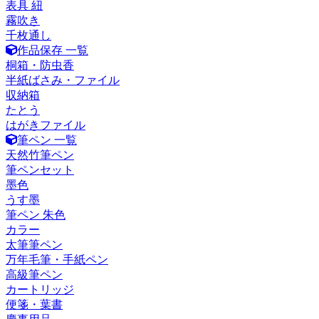
表具 紐
霧吹き
千枚通し
作品保存 一覧
桐箱・防虫香
半紙ばさみ・ファイル
収納箱
たとう
はがきファイル
筆ペン 一覧
天然竹筆ペン
筆ペンセット
墨色
うす墨
筆ペン 朱色
カラー
太筆筆ペン
万年毛筆・手紙ペン
高級筆ペン
カートリッジ
便箋・葉書