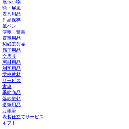
展示小物
額・屏風
表具用品
作品保存
筆ペン
便箋・葉書
慶事用品
和紙工芸品
扇子用品
文房具
画材用品
刻字用品
学校教材
サービス
書籍
季節商品
落款依頼
硬筆用品
万年筆
表装仕立てサービス
ギフト