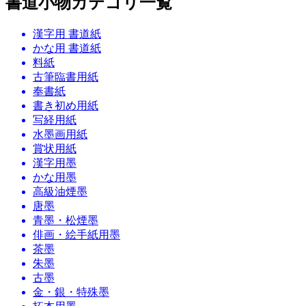
書道小物カテゴリ一覧
漢字用 書道紙
かな用 書道紙
料紙
古筆臨書用紙
奉書紙
書き初め用紙
写経用紙
水墨画用紙
賞状用紙
漢字用墨
かな用墨
高級油煙墨
唐墨
青墨・松煙墨
俳画・絵手紙用墨
茶墨
朱墨
古墨
金・銀・特殊墨