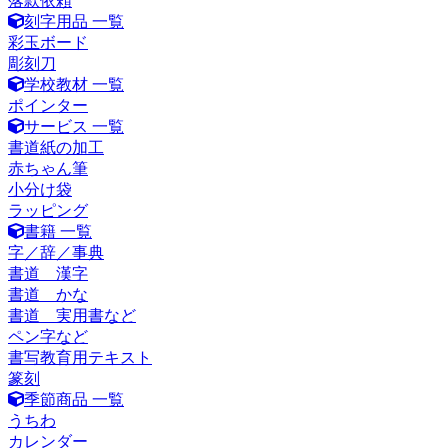
落款依頼
刻字用品 一覧
彩玉ボード
彫刻刀
学校教材 一覧
ポインター
サービス 一覧
書道紙の加工
赤ちゃん筆
小分け袋
ラッピング
書籍 一覧
字／辞／事典
書道 漢字
書道 かな
書道 実用書など
ペン字など
書写教育用テキスト
篆刻
季節商品 一覧
うちわ
カレンダー