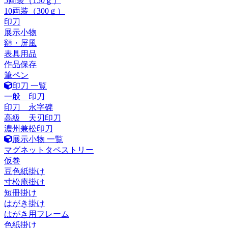
5両装（150ｇ）
10両装（300ｇ）
印刀
展示小物
額・屏風
表具用品
作品保存
筆ペン
印刀 一覧
一般 印刀
印刀 永字碑
高級 天刃印刀
濃州兼松印刀
展示小物 一覧
マグネットタペストリー
仮巻
豆色紙掛け
寸松庵掛け
短冊掛け
はがき掛け
はがき用フレーム
色紙掛け