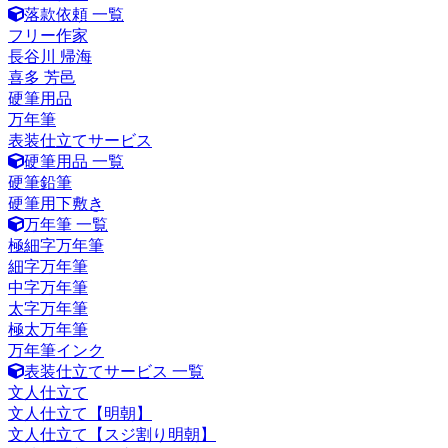
落款依頼 一覧
フリー作家
長谷川 帰海
喜多 芳邑
硬筆用品
万年筆
表装仕立てサービス
硬筆用品 一覧
硬筆鉛筆
硬筆用下敷き
万年筆 一覧
極細字万年筆
細字万年筆
中字万年筆
太字万年筆
極太万年筆
万年筆インク
表装仕立てサービス 一覧
文人仕立て
文人仕立て【明朝】
文人仕立て【スジ割り明朝】