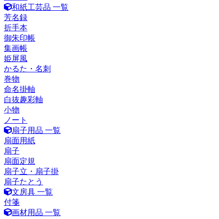
和紙工芸品 一覧
芳名録
折手本
御朱印帳
集画帳
姫屏風
かるた・名刺
巻物
命名掛軸
白抜趣彩軸
小物
ノート
扇子用品 一覧
扇面用紙
扇子
扇面定規
扇子立・扇子掛
扇子たとう
文房具 一覧
付箋
画材用品 一覧