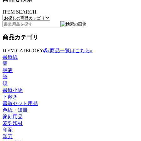
ITEM SEARCH
商品カテゴリ
ITEM CATEGORY
商品一覧はこちら»
書道紙
墨
墨液
筆
硯
書道小物
下敷き
書道セット用品
色紙・短冊
篆刻用品
篆刻印材
印泥
印刀