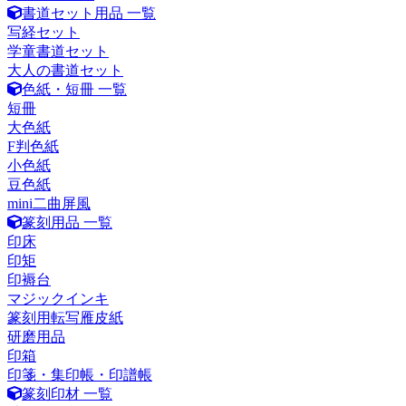
書道セット用品 一覧
写経セット
学童書道セット
大人の書道セット
色紙・短冊 一覧
短冊
大色紙
F判色紙
小色紙
豆色紙
mini二曲屏風
篆刻用品 一覧
印床
印矩
印褥台
マジックインキ
篆刻用転写雁皮紙
研磨用品
印箱
印箋・集印帳・印譜帳
篆刻印材 一覧