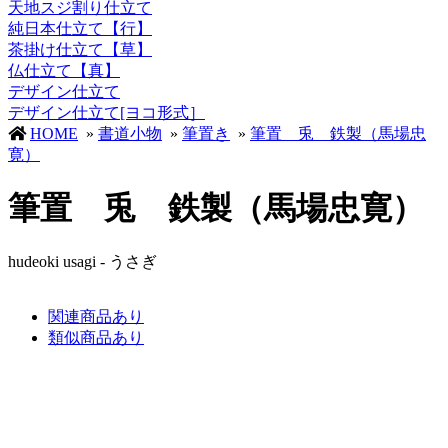
天地スジ割り仕立て
純日本仕立て【行】
茶掛け仕立て【草】
仏仕立て【真】
デザイン仕立て
デザイン仕立て[ヨコ形式］
HOME
»
書道小物
»
筆置き
»
筆置 兎 鉄製（馬場忠
寛）
筆置 兎 鉄製（馬場忠寛）
hudeoki usagi - うさぎ
関連商品あり
類似商品あり