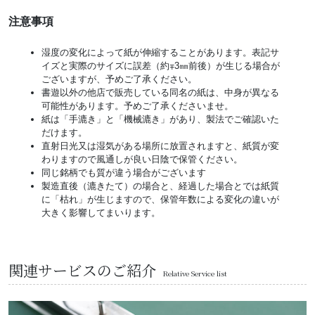
注意事項
湿度の変化によって紙が伸縮することがあります。表記サ
イズと実際のサイズに誤差（約∓3㎜前後）が生じる場合が
ございますが、予めご了承ください。
書遊以外の他店で販売している同名の紙は、中身が異なる
可能性があります。予めご了承くださいませ。
紙は「手漉き」と「機械漉き」があり、製法でご確認いた
だけます。
直射日光又は湿気がある場所に放置されますと、紙質が変
わりますので風通しが良い日陰で保管ください。
同じ銘柄でも質が違う場合がございます
製造直後（漉きたて）の場合と、経過した場合とでは紙質
に「枯れ」が生じますので、保管年数による変化の違いが
大きく影響してまいります。
関連サービスのご紹介
Relative Service list