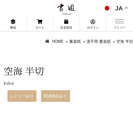
JA
メニュー
商品
カート
注文状況
ログイン
HOME
»
書道紙
»
漢字用 書道紙
»
空海 半切
空海 半切
kukai
レビューあり
関連商品あり