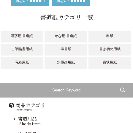
厚み：■■■■□
厚み：■■■■■
書道紙カテゴリ一覧
漢字用 書道紙
かな用 書道紙
料紙
古筆臨書用紙
奉書紙
書き初め用紙
写経用紙
水墨画用紙
賞状用紙
商品カテゴリ
Item Categroy
書道用品
Shodo item