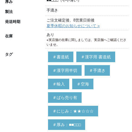
■■□□□（やや薄い）
厚み
手漉き
製法
ご注文確定後、8営業日前後
発送時期
夏季休暇のお知らせについて »
あり
在庫
※実店舗の在庫に関しましては、実店舗へご確認くださ
いませ。
タグ
＃書道紙
＃漢字用 書道紙
＃漢字用半切
＃手漉き
＃輸入
＃空海
＃ばら売り有
＃にじみ：★★☆☆☆
＃厚み：■■□□□