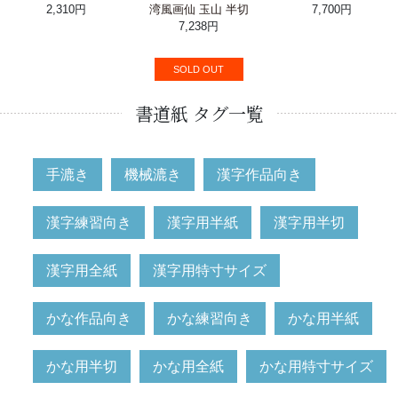
2,310円
湾風画仙 玉山 半切
7,700円
7,238円
SOLD OUT
書道紙 タグ一覧
手漉き
機械漉き
漢字作品向き
漢字練習向き
漢字用半紙
漢字用半切
漢字用全紙
漢字用特寸サイズ
かな作品向き
かな練習向き
かな用半紙
かな用半切
かな用全紙
かな用特寸サイズ