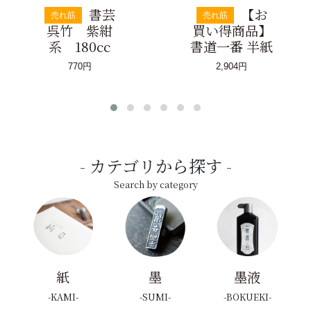
書芸
【お
売れ筋
売れ筋
呉竹 紫紺
買い得商品】
系 180cc
書道一番 半紙
770円
2,904円
カテゴリから探す
Search by category
紙
墨
墨液
KAMI
SUMI
BOKUEKI