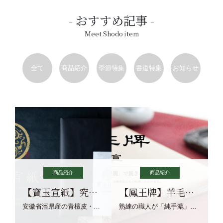
おすすめ記事
Meet Shodo item
全て
商品紹介
季節特集
書道特集
お知らせ
商品紹介
商品紹介
【寶玉宣紙】究極の純粋な宣紙を目指す寶玉宣紙
【鳳王牌】羊毛筆×濃墨での揮毫に最適な宣紙系画仙紙
安徽省涇県産の青檀皮・砂田稲藁・清らかな渓流水、熟練手漉き職人の卓越した手漉技術による最高級の純宣紙です。
熟練の職人が「純手漉」で漉きあげる書画紙。宣紙を好まれるお客様向けの棉料単宣に漉きあげました。