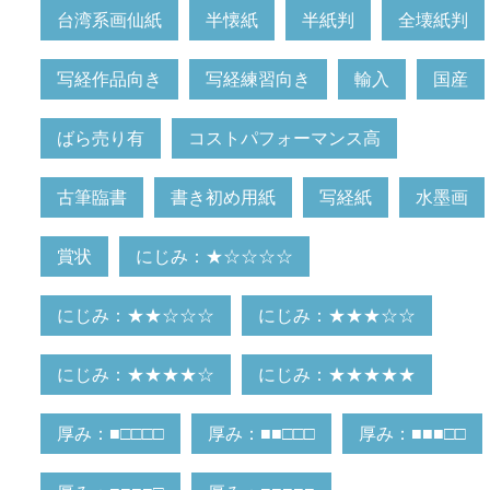
台湾系画仙紙
半懐紙
半紙判
全壊紙判
写経作品向き
写経練習向き
輸入
国産
ばら売り有
コストパフォーマンス高
古筆臨書
書き初め用紙
写経紙
水墨画
賞状
にじみ：★☆☆☆☆
にじみ：★★☆☆☆
にじみ：★★★☆☆
にじみ：★★★★☆
にじみ：★★★★★
厚み：■□□□□
厚み：■■□□□
厚み：■■■□□