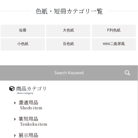
色紙・短冊カテゴリ一覧
短冊
大色紙
F判色紙
小色紙
豆色紙
mini二曲屏風
商品カテゴリ
Item Categroy
書道用品
Shodo item
篆刻用品
Tenkoku item
展示用品