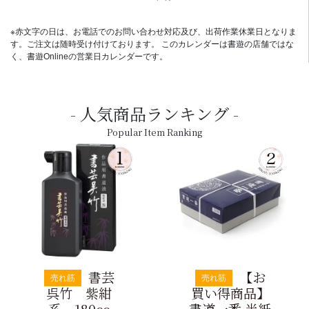
※赤文字の日は、お電話でのお問い合わせ対応及び、出荷作業休業日となりま
す。ご注文は随時受け付けております。 このカレンダーは書遊の店舗ではな
く、書遊Onlineの営業日カレンダーです。
人気商品ランキング
Popular Item Ranking
書芸
【お
売れ筋
売れ筋
呉竹 紫紺
買い得商品】
系 180cc
書道一番 半紙