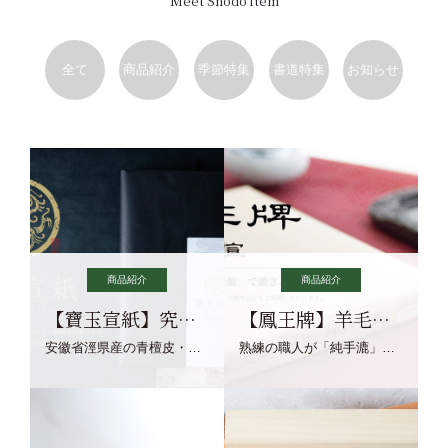
Meet Shodo item
全て
商品紹介
季節特集
書道特集
お知らせ
商品紹介
商品紹介
【寶玉宣紙】究極の純粋な宣紙を目指す寶玉宣紙
【鳳王牌】羊毛筆×濃墨での揮毫に最適な宣紙系画仙紙
安徽省涇県産の青檀皮・砂田稲藁・清らかな渓流水、熟練手漉き職人の卓越した手漉技術による最高級の純宣紙です。
熟練の職人が「純手漉」で漉きあげる書画紙。宣紙を好まれるお客様向けの棉料単宣に漉きあげました。