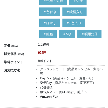
＃色紙・短冊
＃短冊
＃色付き
＃絵柄入り
＃ぼかし
＃5色入り
＃組色
＃5枚
＃唄用短冊
1,320円
定価
(税込)
924円
販売価格
(税込)
9ポイント
取得ポイント
クレジットカード（商品キャンセル、変更不
お支払方法
可）
PayPay（商品キャンセル、変更不可）
楽天Pay（商品キャンセル、変更不可）
代引引換
銀行振込（三菱UFJ銀行）前払い
Amazon Pay