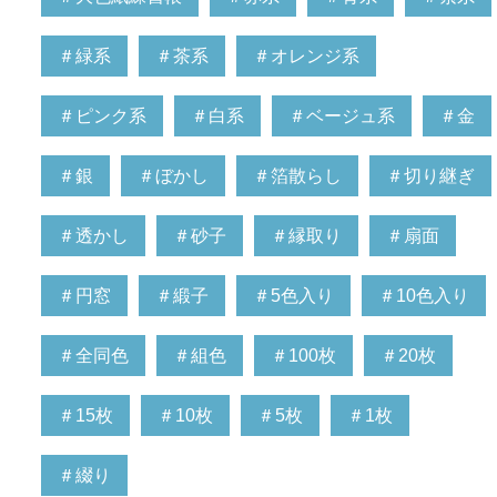
＃緑系
＃茶系
＃オレンジ系
＃ピンク系
＃白系
＃ベージュ系
＃金
＃銀
＃ぼかし
＃箔散らし
＃切り継ぎ
＃透かし
＃砂子
＃縁取り
＃扇面
＃円窓
＃緞子
＃5色入り
＃10色入り
＃全同色
＃組色
＃100枚
＃20枚
＃15枚
＃10枚
＃5枚
＃1枚
＃綴り