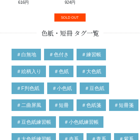
616円
924円
SOLD OUT
色紙・短冊 タグ一覧
＃白無地
＃色付き
＃練習帳
＃絵柄入り
＃色紙
＃大色紙
＃F判色紙
＃小色紙
＃豆色紙
＃二曲屏風
＃短冊
＃色紙箋
＃短冊箋
＃豆色紙練習帳
＃小色紙練習帳
＃大色紙練習帳
＃赤系
＃青系
＃紫系