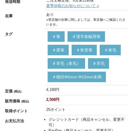
ご注文確定後、8営業日前後
発送時期
夏季休暇のお知らせについて »
あり
在庫
※実店舗の在庫に関しましては、実店舗へご確認くださ
いませ。
タグ
＃筆
＃漢字条幅用筆
＃唐筆
＃朱管筆
＃単毛
＃羊毛（単毛）
＃羊毛
＃穂径Φ5mm-Φ10mm未満
4,180円
定価
(税込)
2,508円
販売価格
(税込)
25ポイント
取得ポイント
クレジットカード（商品キャンセル、変更不
お支払方法
可）
PayPay（商品キャンセル、変更不可）