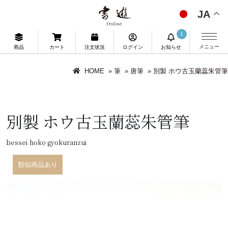
JA
1
メニュー
商品
カート
注文状況
ログイン
お知らせ
HOME
»
筆
»
唐筆
»
別製 ホウ古玉蘭蕊朱管筆
別製 ホウ古玉蘭蕊朱管筆
bessei hoko gyokuranzui
類似商品あり