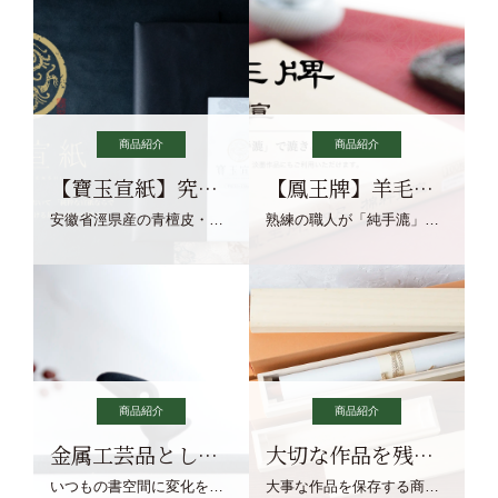
商品紹介
商品紹介
【寶玉宣紙】究極の純粋な宣紙を目指す寶玉宣紙
【鳳王牌】羊毛筆×濃墨での揮毫に最適な宣紙系画仙紙
安徽省涇県産の青檀皮・砂田稲藁・清らかな渓流水、熟練手漉き職人の卓越した手漉技術による最高級の純宣紙です。
熟練の職人が「純手漉」で漉きあげる書画紙。宣紙を好まれるお客様向けの棉料単宣に漉きあげました。
商品紹介
商品紹介
金属工芸品としての文鎮
大切な作品を残す作品保存商品
いつもの書空間に変化を与えてくれる、見ているだけで愉しくなる金属工芸品の文鎮をご紹介します。
大事な作品を保存する商品を取りまとめてご紹介ます。