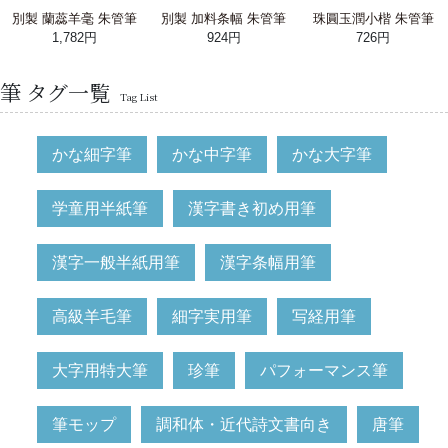
別製 蘭蕊羊毫 朱管筆
別製 加料条幅 朱管筆
珠圓玉潤小楷 朱管筆
1,782円
924円
726円
筆 タグ一覧
Tag List
かな細字筆
かな中字筆
かな大字筆
学童用半紙筆
漢字書き初め用筆
漢字一般半紙用筆
漢字条幅用筆
高級羊毛筆
細字実用筆
写経用筆
大字用特大筆
珍筆
パフォーマンス筆
筆モップ
調和体・近代詩文書向き
唐筆