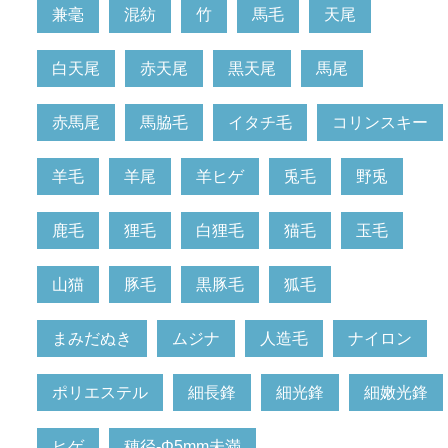
兼毫
混紡
竹
馬毛
天尾
白天尾
赤天尾
黒天尾
馬尾
赤馬尾
馬脇毛
イタチ毛
コリンスキー
羊毛
羊尾
羊ヒゲ
兎毛
野兎
鹿毛
狸毛
白狸毛
猫毛
玉毛
山猫
豚毛
黒豚毛
狐毛
まみだぬき
ムジナ
人造毛
ナイロン
ポリエステル
細長鋒
細光鋒
細嫩光鋒
ヒゲ
穂径-Φ5mm未満