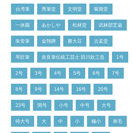
台湾筆
秀筆堂
文明堂
菊壽堂
一休園
あかしや
松林堂
武林邵芝巌
朱管筆
金翔牌
勝大荘
古孟堂
琴匠筆
奈良筆伝統工芸士 田川欽三造
1号
2号
3号
4号
5号
6号
7号
8号
9号
14号
16号
20号
23号
間号
小号
中号
大号
特大号
大
中
小
極小
単毛