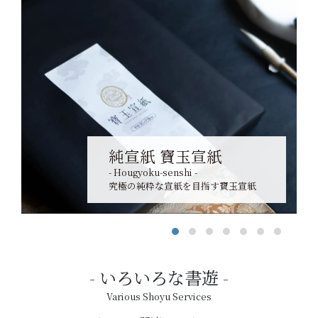
純宣紙 寶玉宣紙
- Hougyoku-senshi -
究極の純粋な宣紙を目指す寶玉宣紙
いろいろな書遊
Various Shoyu Services