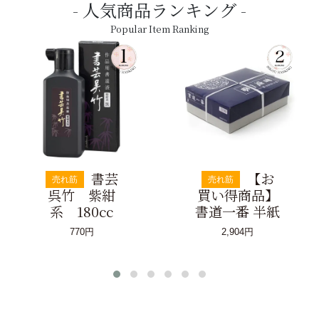
人気商品ランキング
Popular Item Ranking
書芸
【お
売れ筋
売れ筋
呉竹 紫紺
買い得商品】
系 180cc
書道一番 半紙
770円
2,904円