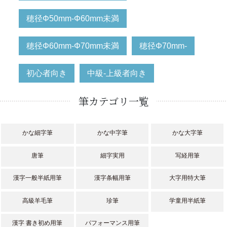
穂径Φ50mm-Φ60mm未満
穂径Φ60mm-Φ70mm未満
穂径Φ70mm-
初心者向き
中級-上級者向き
筆カテゴリ一覧
かな細字筆
かな中字筆
かな大字筆
唐筆
細字実用
写経用筆
漢字一般半紙用筆
漢字条幅用筆
大字用特大筆
高級羊毛筆
珍筆
学童用半紙筆
漢字 書き初め用筆
パフォーマンス用筆