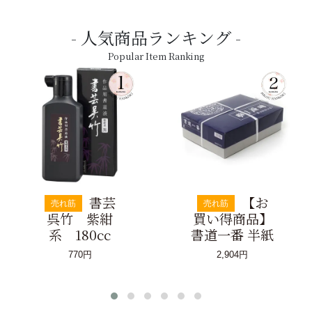
人気商品ランキング
Popular Item Ranking
書芸
【お
売れ筋
売れ筋
呉竹 紫紺
買い得商品】
系 180cc
書道一番 半紙
770円
2,904円