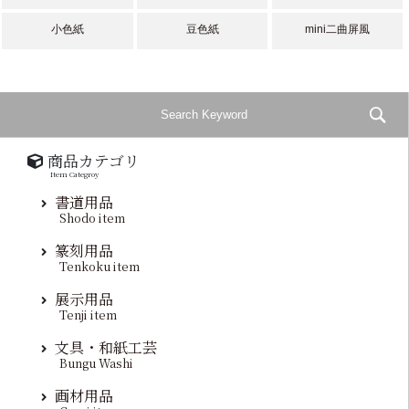
小色紙
豆色紙
mini二曲屏風
商品カテゴリ
Item Categroy
書道用品
Shodo item
篆刻用品
Tenkoku item
展示用品
Tenji item
文具・和紙工芸
Bungu Washi
画材用品