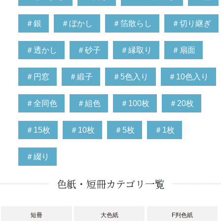
＃銀
＃ぼかし
＃箔散らし
＃切り継ぎ
＃透かし
＃砂子
＃縁取り
＃扇面
＃円窓
＃緞子
＃5色入り
＃10色入り
＃全同色
＃組色
＃100枚
＃20枚
＃15枚
＃10枚
＃5枚
＃1枚
＃綴り
色紙・短冊カテゴリ一覧
短冊
大色紙
F判色紙