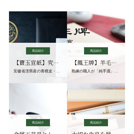
商品紹介
商品紹介
【寶玉宣紙】究極の純粋な宣紙を目指す寶玉宣紙
【鳳王牌】羊毛筆×濃墨での揮毫に最適な宣紙系画仙紙
安徽省涇県産の青檀皮・砂田稲藁・清らかな渓流水、熟練手漉き職人の卓越した手漉技術による最高級の純宣紙です。
熟練の職人が「純手漉」で漉きあげる書画紙。宣紙を好まれるお客様向けの棉料単宣に漉きあげました。
商品紹介
商品紹介