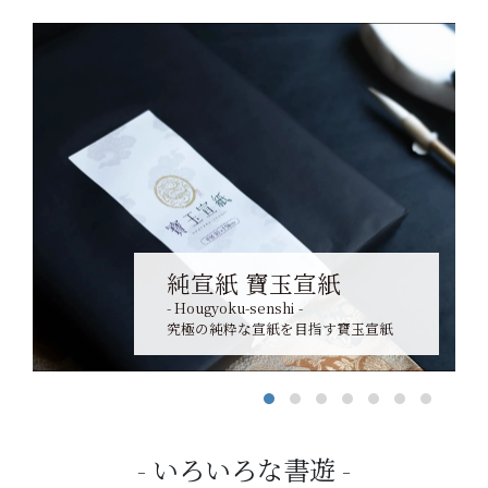
純宣紙 寶玉宣紙
- Hougyoku-senshi -
究極の純粋な宣紙を目指す寶玉宣紙
いろいろな書遊