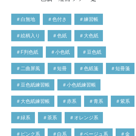
＃白無地
＃色付き
＃練習帳
＃絵柄入り
＃色紙
＃大色紙
＃F判色紙
＃小色紙
＃豆色紙
＃二曲屏風
＃短冊
＃色紙箋
＃短冊箋
＃豆色紙練習帳
＃小色紙練習帳
＃大色紙練習帳
＃赤系
＃青系
＃紫系
＃緑系
＃茶系
＃オレンジ系
＃ピンク系
＃白系
＃ベージュ系
＃金