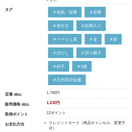
タグ
＃色紙・短冊
＃短冊
＃色付き
＃絵柄入り
＃ベージュ系
＃金
＃銀
＃ぼかし
＃切り継ぎ
＃砂子
＃1枚
＃石州耳付短冊
1,760円
定価
(税込)
1,232円
販売価格
(税込)
12ポイント
取得ポイント
クレジットカード（商品キャンセル、変更不
お支払方法
可）