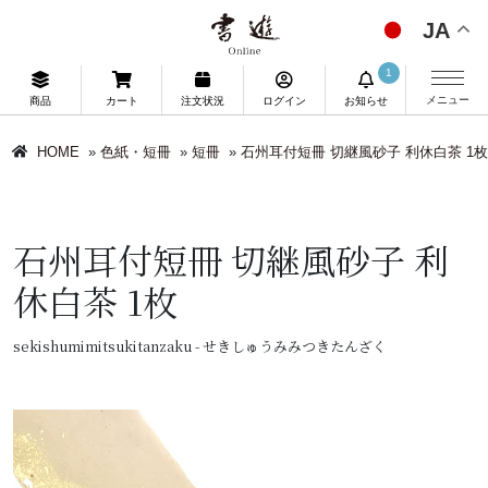
JA
1
メニュー
商品
カート
注文状況
ログイン
お知らせ
HOME
»
色紙・短冊
»
短冊
»
石州耳付短冊 切継風砂子 利休白茶 1枚
石州耳付短冊 切継風砂子 利
休白茶 1枚
sekishumimitsukitanzaku - せきしゅうみみつきたんざく