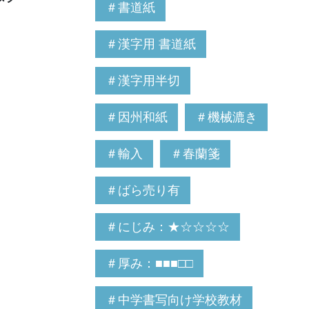
＃書道紙
＃漢字用 書道紙
＃漢字用半切
＃因州和紙
＃機械漉き
＃輸入
＃春蘭箋
＃ばら売り有
＃にじみ：★☆☆☆☆
＃厚み：■■■□□
＃中学書写向け学校教材