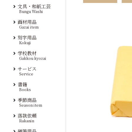
文具・和紙工芸
Bungu Washi
画材用品
Gazai item
刻字用品
Kokuji
学校教材
Gakkou kyozai
サービス
Service
書籍
Books
季節商品
Season item
落款依頼
Rakanin
硬筆用品