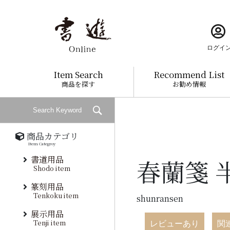
ログイ
Item Search
Recommend List
商品を探す
お勧め情報
商品カテゴリ
Item Categroy
書道用品
春蘭箋 
Shodo item
篆刻用品
Tenkoku item
shunransen
展示用品
Tenji item
レビューあり
関