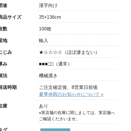
用途
漢字向け
商品サイズ
35×136cm
枚数
100枚
産地
輸入
にじみ
★☆☆☆☆（ほぼ滲まない）
厚み
■■■□□（通常）
製法
機械漉き
発送時期
ご注文確定後、8営業日前後
夏季休暇のお知らせについて »
在庫
あり
※実店舗の在庫に関しましては、実店舗へ
ご確認くださいませ。
タグ