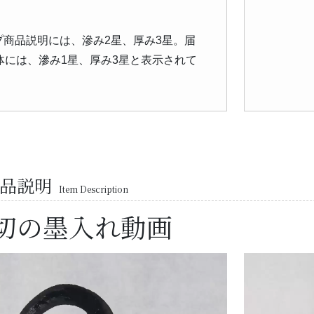
プ商品説明には、滲み2星、厚み3星。届
体には、滲み1星、厚み3星と表示されて
商品説明
Item Description
半切の墨入れ動画