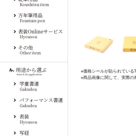
Koushitsu item
万年筆用品
Fountain pen
表装Onlineサービス
Hyousou
その他
Other item
用途から選ぶ
※価格シールが貼られている
Search by application
※商品画像に関して、実際の
学童書道
Gakudou
パフォーマンス書道
Gakudou
表装
Hyousou
写経