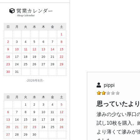
営業カレンダー
Shop Calendar
日
月
火
水
木
金
土
1
2
3
4
5
6
7
8
9
10
11
12
13
14
15
16
17
18
19
20
21
22
23
24
25
26
27
28
29
30
31
2026年8月
pippi
日
月
火
水
木
金
土
思っていたよ
1
2
3
4
5
6
7
8
9
10
11
12
滲みの少ない厚口
13
14
15
16
17
18
19
試し10枚を購入
20
21
22
23
24
25
26
より薄くて滲みが強
27
28
29
30