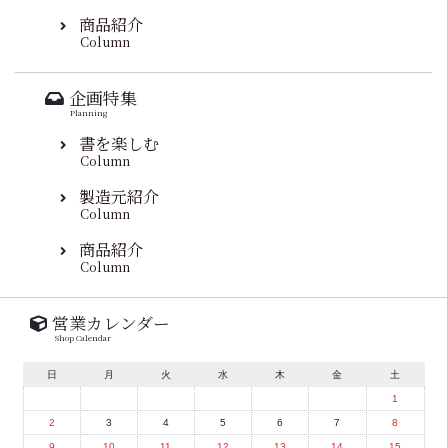
商品紹介
Column
企画特集
Planning
書を楽しむ
Column
製造元紹介
Column
商品紹介
Column
営業カレンダー
Shop Calendar
日
月
火
水
木
金
土
1
2
3
4
5
6
7
8
9
10
11
12
13
14
15