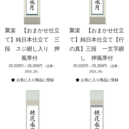
聚楽 【おまかせ仕立
聚楽 【おまかせ仕立
て】純日本仕立て 三
て】純日本仕立て【行
段 スジ廻し入り 押
の真】三段 一文字廻
風帯付
し 押風帯付
20,020円～29,260円
20,020円～29,260円
（品番：
（品番：
2816_35）
2816_36）
お気に入り商品に登録
お気に入り商品に登録