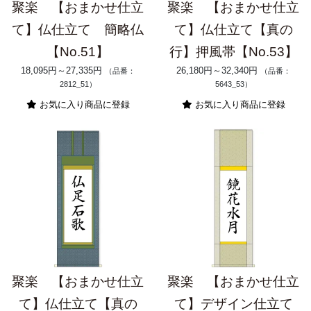
聚楽 【おまかせ仕立
聚楽 【おまかせ仕立
て】仏仕立て 簡略仏
て】仏仕立て【真の
【No.51】
行】押風帯【No.53】
18,095円～27,335円
26,180円～32,340円
（品番：
（品番：
2812_51）
5643_53）
お気に入り商品に登録
お気に入り商品に登録
聚楽 【おまかせ仕立
聚楽 【おまかせ仕立
て】仏仕立て【真の
て】デザイン仕立て