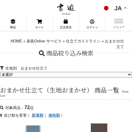
JA
メニュー
商品
カート
注文状況
ログイン
HOME
»
表装Online サービス
»
仕立てガイドライン
» おまかせ仕
立て
商品絞り込み検索
生地別 おまかせ仕立て
おまかせ仕立て（生地おまかせ） 商品一覧
Item
List
72
対象商品：
品
並び順を変更｜
新着順
｜
価格順
｜