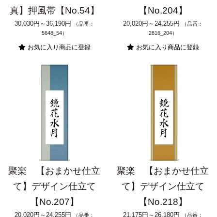
真】押風帯【No.54】
【No.204】
30,030円～36,190円
20,020円～24,255円
（品番：
（品番：
5648_54）
2816_204）
お気に入り商品に登録
お気に入り商品に登録
聚楽 【おまかせ仕立
聚楽 【おまかせ仕立
て】デザイン仕立て
て】デザイン仕立て
【No.207】
【No.218】
20,020円～24,255円
21,175円～26,180円
（品番：
（品番：