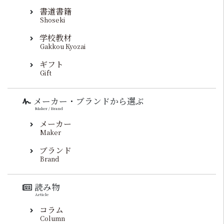
書道書籍
Shoseki
学校教材
Gakkou Kyozai
ギフト
Gift
メーカー・ブランドから選ぶ
Maker / Brand
メーカー
Maker
ブランド
Brand
読み物
Article
コラム
Column