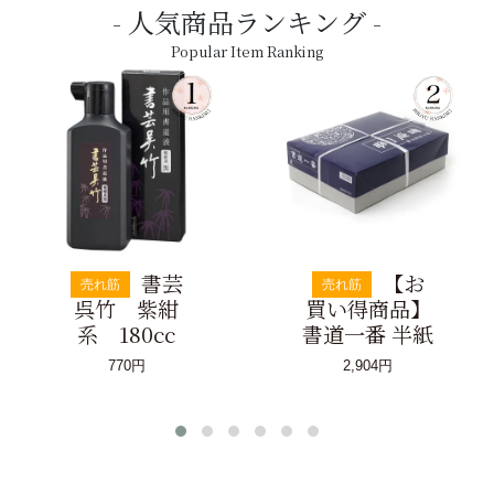
人気商品ランキング
Popular Item Ranking
書芸
【お
売れ筋
売れ筋
呉竹 紫紺
買い得商品】
系 180cc
書道一番 半紙
770円
2,904円