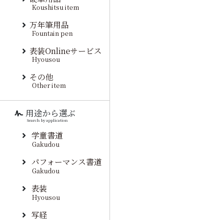
Koushitsu item
万年筆用品
Fountain pen
表装Onlineサービス
Hyousou
その他
Other item
用途から選ぶ
Search by application
学童書道
Gakudou
パフォーマンス書道
Gakudou
表装
Hyousou
写経