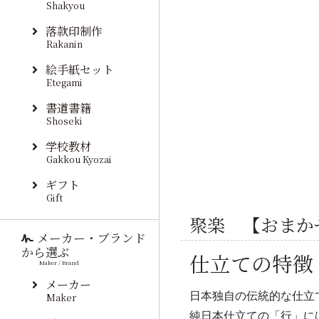
Shakyou
落款印制作
Rakanin
絵手紙セット
Etegami
書道書籍
Shoseki
学校教材
Gakkou Kyozai
ギフト
Gift
聚楽 【おまか
メーカー・ブランド
から選ぶ
仕立ての特徴
Maker / Brand
メーカー
日本独自の伝統的な仕立
Maker
純日本仕立ての「行」に