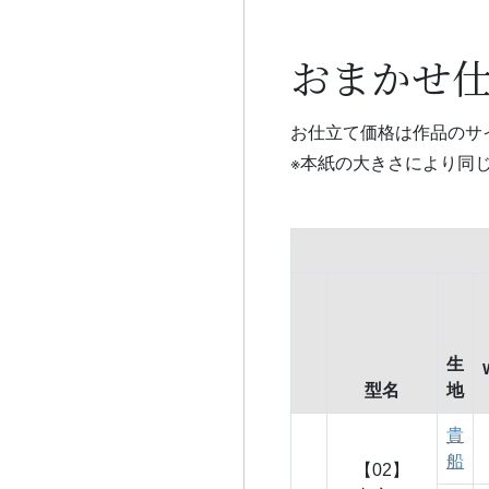
おまかせ
お仕立て価格は作品のサ
※本紙の大きさにより同
生
型名
地
貴
船
【02】