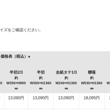
サイズをご確認ください。
 価格表
（税込）
※
半切2/3
半切
全紙タテ1/3
聯落
約
約
約
約
80
W350×H900
W350×H1360
W240×H1360
W530×H1360
W
㎜
㎜
㎜
㎜
円
13,090円
13,090円
13,090円
18,095円