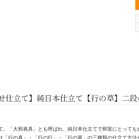
せ仕立て】純日本仕立て【行の草】二段
て。「大和表具」とも呼ばれ、純日本仕立てで和室にとっても
は「行の真」・「行の行」・「行の草」の三種類の仕立て方法