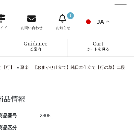
1
JA
イド
お問い合わせ
お知らせ
Guidance
Cart
ご案内
カートを見る
て【行】
»
聚楽 【おまかせ仕立て】純日本仕立て【行の草】二段
商品情報
商品番号
2808_
商品区分
-