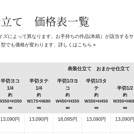
仕立て 価格表一覧
イズによって異なります。お手持ちの作品(本紙）が該当する
じ型でも価格が変わります、
詳しくはこちら »
表装仕立て おまかせ仕立て
半切ヨコ
半切タテ
半切1/3ヨ
半切1/3タ
1/4
1/4
コ
テ
半切1/2
約
約
約
約
約
W350×H350
W175×H680
W450×H350
W350×H450
W350×H6
㎜
㎜
㎜
㎜
㎜
13,090円
13,090円
18,095円
13,090円
13,090