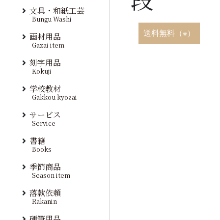
文具・和紙工芸
Bungu Washi
送料無料（※）
画材用品
Gazai item
刻字用品
Kokuji
学校教材
Gakkou kyozai
サービス
Service
書籍
Books
季節商品
Season item
落款依頼
Rakanin
硬筆用品