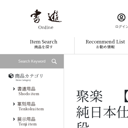
ログイ
Item Search
Recommend List
商品を探す
お勧め情報
商品カテゴリ
Item Categroy
書道用品
聚楽 
Shodo item
篆刻用品
純日本
Tenkoku item
展示用品
段
Tenji item