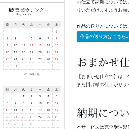
お仕立て納期については
営業カレンダー
りいただけますようお願
Shop Calendar
日
月
火
水
木
金
土
作品の送り方については
1
作品の送り方はこちら»
2
3
4
5
6
7
8
9
10
11
12
13
14
15
16
17
18
19
20
21
22
おまかせ
23
24
25
26
27
28
29
30
31
2026年8月
【おまかせ仕立て】は、
また掛け軸の仕上がりサ
日
月
火
水
木
金
土
1
2
3
4
5
6
7
8
9
10
11
12
納期につ
13
14
15
16
17
18
19
20
21
22
23
24
25
26
27
28
29
30
本サービスは完全受注製