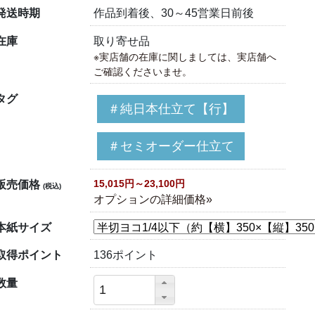
発送時期
作品到着後、30～45営業日前後
在庫
取り寄せ品
※実店舗の在庫に関しましては、実店舗へ
ご確認くださいませ。
タグ
＃純日本仕立て【行】
＃セミオーダー仕立て
15,015円～23,100円
販売価格
(税込)
オプションの詳細価格»
本紙サイズ
取得ポイント
136ポイント
数量