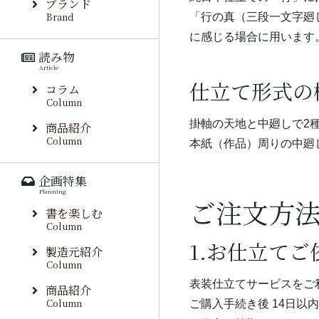
ブランド
Brand
「行の真（三段一文字廻
に感じる場合に用います
読み物
Article
仕立て形式の
コラム
Column
掛軸の天地と中廻しで2
商品紹介
Column
本紙（作品）周りの中廻
企画特集
Planning
ご注文方
書を楽しむ
Column
1.お仕立て
製造元紹介
Column
表装仕立てサービスをご
商品紹介
Column
ご購入手続き後 14日