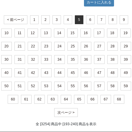
< 前ページ
1
2
3
4
5
6
7
8
9
10
11
12
13
14
15
16
17
18
19
20
21
22
23
24
25
26
27
28
29
30
31
32
33
34
35
36
37
38
39
40
41
42
43
44
45
46
47
48
49
50
51
52
53
54
55
56
57
58
59
60
61
62
63
64
65
66
67
68
次ページ >
全 [3254] 商品中 [193-240] 商品を表示