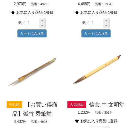
2,970円
4,488円
（品番：4923）
（品番：1964）
お気に入り商品に登録
お気に入り商品に登録
数：
数：
【お買い得商
信玄 中 文明堂
売れ筋
人気商品
1,232円
品】弧竹 秀筆堂
（品番：3014）
お気に入り商品に登録
3,432円
（品番：4925）