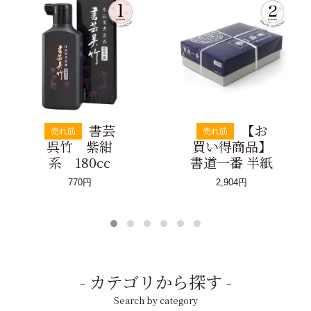
書芸
【お
売れ筋
売れ筋
呉竹 紫紺
買い得商品】
系 180cc
書道一番 半紙
770円
2,904円
カテゴリから探す
Search by category