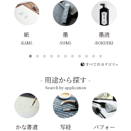
紙
墨
墨液
KAMI
SUMI
BOKUEKI
すべてのカテゴリ»
用途から探す
Search by application
かな書道
写経
パフォー