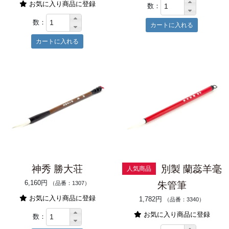
お気に入り商品に登録
数：
数：
神秀 勝大荘
別製 蘭蕊羊毫
人気商品
6,160円
（品番：1307）
朱管筆
お気に入り商品に登録
1,782円
（品番：3340）
お気に入り商品に登録
数：