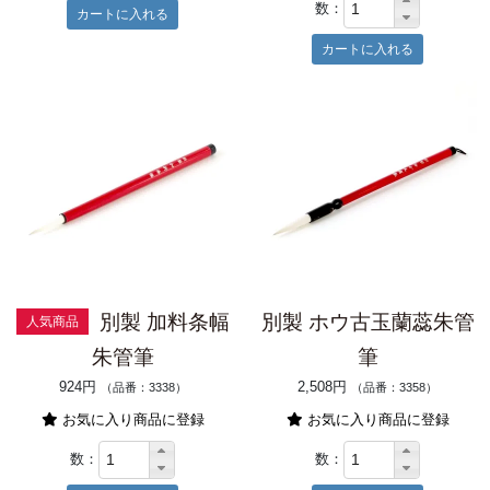
数：
別製 加料条幅
別製 ホウ古玉蘭蕊朱管
人気商品
朱管筆
筆
924円
2,508円
（品番：3338）
（品番：3358）
お気に入り商品に登録
お気に入り商品に登録
数：
数：