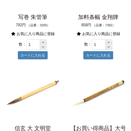
写巻 朱管筆
加料条幅 金翔牌
792円
858円
（品番：3269）
（品番：7382）
お気に入り商品に登録
お気に入り商品に登録
数：
数：
信玄 大 文明堂
【お買い得商品】大号