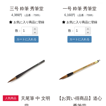
三号 粋筆 秀筆堂
一号 粋筆 秀筆堂
4,389円
6,160円
（品番：7305）
（品番：7308）
お気に入り商品に登録
お気に入り商品に登録
数：
数：
天尾筆 中 文明
【お買い得商品】道心
人気商品
堂
秀筆堂