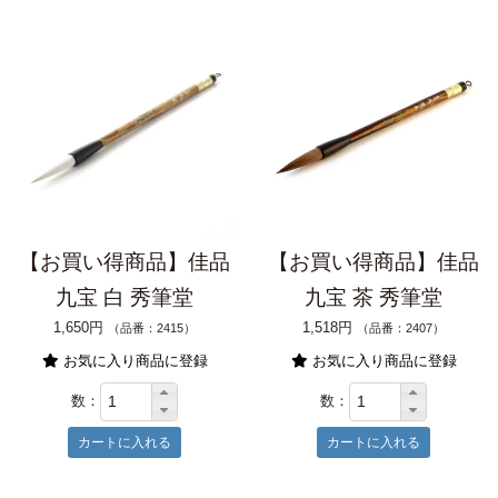
【お買い得商品】佳品
【お買い得商品】佳品
九宝 白 秀筆堂
九宝 茶 秀筆堂
1,650円
1,518円
（品番：2415）
（品番：2407）
お気に入り商品に登録
お気に入り商品に登録
数：
数：