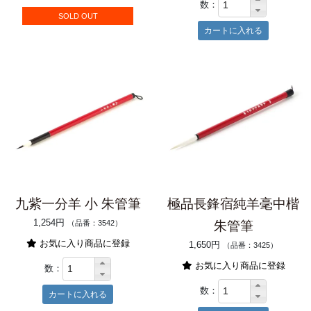
数：
SOLD OUT
九紫一分羊 小 朱管筆
極品長鋒宿純羊毫中楷
1,254円
（品番：3542）
朱管筆
お気に入り商品に登録
1,650円
（品番：3425）
お気に入り商品に登録
数：
数：