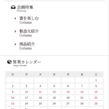
企画特集
Planning
書を楽しむ
Column
製造元紹介
Column
商品紹介
Column
営業カレンダー
Shop Calendar
日
月
火
水
木
金
土
1
2
3
4
5
6
7
8
9
10
11
12
13
14
15
16
17
18
19
20
21
22
23
24
25
26
27
28
29