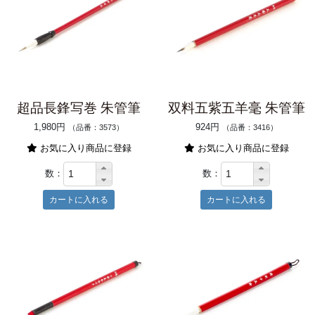
超品長鋒写巻 朱管筆
双料五紫五羊毫 朱管筆
1,980円
924円
（品番：3573）
（品番：3416）
お気に入り商品に登録
お気に入り商品に登録
数：
数：