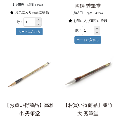
1,848円
（品番：3015）
陶鋳 秀筆堂
お気に入り商品に登録
1,848円
（品番：4924）
お気に入り商品に登録
数：
数：
【お買い得商品】高雅
【お買い得商品】弧竹
小 秀筆堂
大 秀筆堂