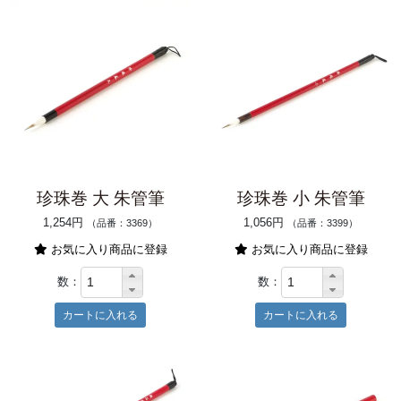
珍珠巻 大 朱管筆
珍珠巻 小 朱管筆
1,254円
1,056円
（品番：3369）
（品番：3399）
お気に入り商品に登録
お気に入り商品に登録
数：
数：