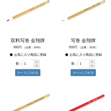
双料写巻 金翔牌
写巻 金翔牌
990円
858円
（品番：3640）
（品番：3638）
お気に入り商品に登録
お気に入り商品に登録
数：
数：