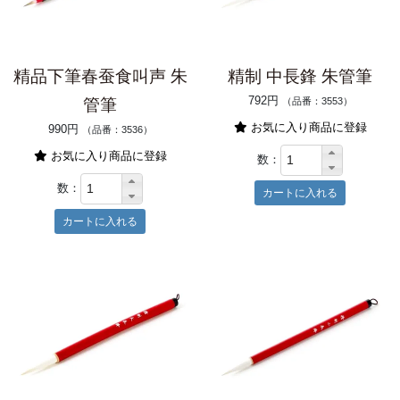
精品下筆春蚕食叫声 朱
精制 中長鋒 朱管筆
792円
管筆
（品番：3553）
お気に入り商品に登録
990円
（品番：3536）
お気に入り商品に登録
数：
数：