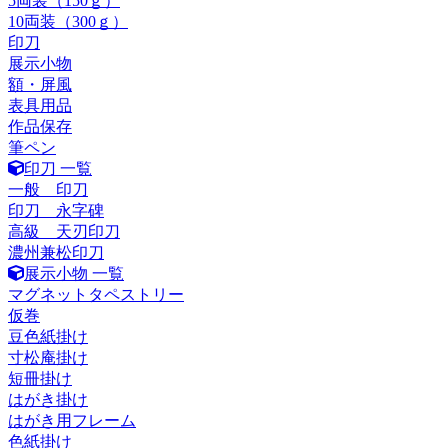
5両装（150ｇ）
10両装（300ｇ）
印刀
展示小物
額・屏風
表具用品
作品保存
筆ペン
印刀 一覧
一般 印刀
印刀 永字碑
高級 天刃印刀
濃州兼松印刀
展示小物 一覧
マグネットタペストリー
仮巻
豆色紙掛け
寸松庵掛け
短冊掛け
はがき掛け
はがき用フレーム
色紙掛け