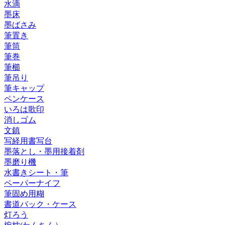
水滴
墨床
墨ばさみ
筆置き
筆筒
筆巻
筆櫛
筆吊り
筆キャップ
ペンケース
いろは歌印
消しゴム
文鎮
写経用書写台
墨落とし・墨用接着剤
墨磨り機
水書きシート・筆
ペーパーナイフ
筆固め用糊
書道バック・ケース
灯ろう