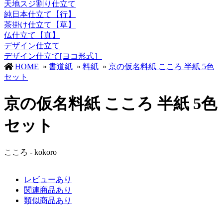
天地スジ割り仕立て
純日本仕立て【行】
茶掛け仕立て【草】
仏仕立て【真】
デザイン仕立て
デザイン仕立て[ヨコ形式］
HOME
»
書道紙
»
料紙
»
京の仮名料紙 こころ 半紙 5色
セット
京の仮名料紙 こころ 半紙 5色
セット
こころ - kokoro
レビューあり
関連商品あり
類似商品あり