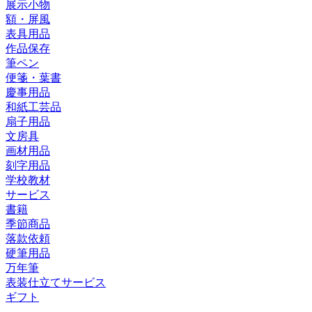
展示小物
額・屏風
表具用品
作品保存
筆ペン
便箋・葉書
慶事用品
和紙工芸品
扇子用品
文房具
画材用品
刻字用品
学校教材
サービス
書籍
季節商品
落款依頼
硬筆用品
万年筆
表装仕立てサービス
ギフト