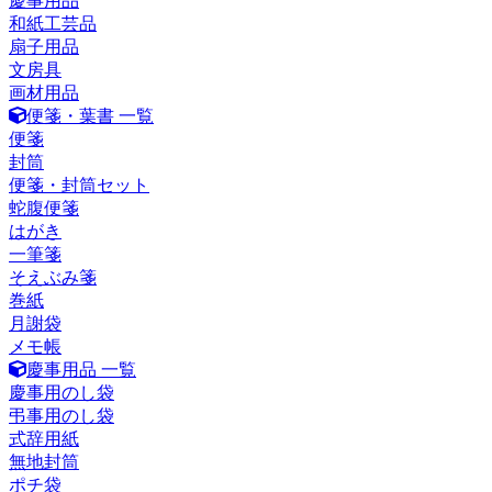
慶事用品
和紙工芸品
扇子用品
文房具
画材用品
便箋・葉書 一覧
便箋
封筒
便箋・封筒セット
蛇腹便箋
はがき
一筆箋
そえぶみ箋
巻紙
月謝袋
メモ帳
慶事用品 一覧
慶事用のし袋
弔事用のし袋
式辞用紙
無地封筒
ポチ袋