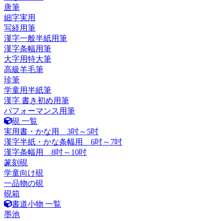
唐筆
細字実用
写経用筆
漢字一般半紙用筆
漢字条幅用筆
大字用特大筆
高級羊毛筆
珍筆
学童用半紙筆
漢字 書き初め用筆
パフォーマンス用筆
硯 一覧
実用書・かな用 3吋～5吋
漢字半紙・かな条幅用 6吋～7吋
漢字条幅用 8吋～10吋
篆刻硯
学童向け硯
一品物の硯
硯箱
書道小物 一覧
墨池