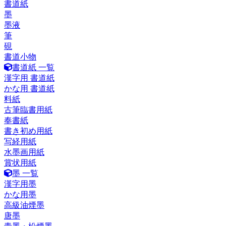
書道紙
墨
墨液
筆
硯
書道小物
書道紙 一覧
漢字用 書道紙
かな用 書道紙
料紙
古筆臨書用紙
奉書紙
書き初め用紙
写経用紙
水墨画用紙
賞状用紙
墨 一覧
漢字用墨
かな用墨
高級油煙墨
唐墨