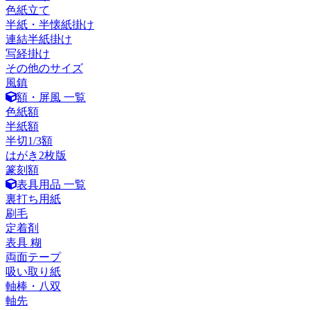
色紙立て
半紙・半懐紙掛け
連結半紙掛け
写経掛け
その他のサイズ
風鎮
額・屏風 一覧
色紙額
半紙額
半切1/3額
はがき2枚版
篆刻額
表具用品 一覧
裏打ち用紙
刷毛
定着剤
表具 糊
両面テープ
吸い取り紙
軸棒・八双
軸先