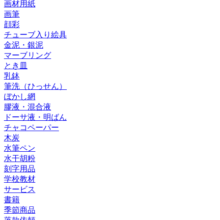
画材用紙
画筆
顔彩
チューブ入り絵具
金泥・銀泥
マーブリング
とき皿
乳鉢
筆洗（ひっせん）
ぼかし網
膠液・混合液
ドーサ液・明ばん
チャコペーパー
木炭
水筆ペン
水干胡粉
刻字用品
学校教材
サービス
書籍
季節商品