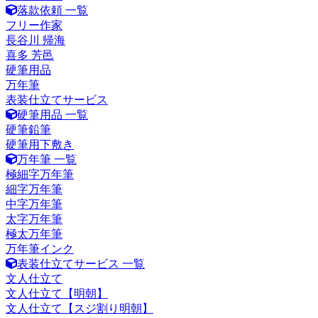
落款依頼 一覧
フリー作家
長谷川 帰海
喜多 芳邑
硬筆用品
万年筆
表装仕立てサービス
硬筆用品 一覧
硬筆鉛筆
硬筆用下敷き
万年筆 一覧
極細字万年筆
細字万年筆
中字万年筆
太字万年筆
極太万年筆
万年筆インク
表装仕立てサービス 一覧
文人仕立て
文人仕立て【明朝】
文人仕立て【スジ割り明朝】