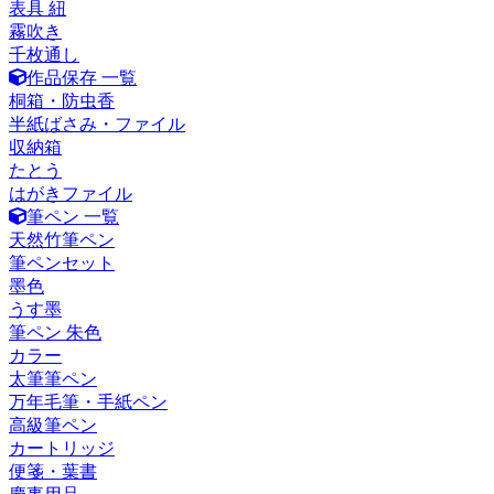
表具 紐
霧吹き
千枚通し
作品保存 一覧
桐箱・防虫香
半紙ばさみ・ファイル
収納箱
たとう
はがきファイル
筆ペン 一覧
天然竹筆ペン
筆ペンセット
墨色
うす墨
筆ペン 朱色
カラー
太筆筆ペン
万年毛筆・手紙ペン
高級筆ペン
カートリッジ
便箋・葉書