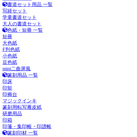
書道セット用品 一覧
写経セット
学童書道セット
大人の書道セット
色紙・短冊 一覧
短冊
大色紙
F判色紙
小色紙
豆色紙
mini二曲屏風
篆刻用品 一覧
印床
印矩
印褥台
マジックインキ
篆刻用転写雁皮紙
研磨用品
印箱
印箋・集印帳・印譜帳
篆刻印材 一覧