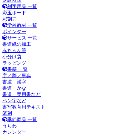
落款依頼
刻字用品 一覧
彩玉ボード
彫刻刀
学校教材 一覧
ポインター
サービス 一覧
書道紙の加工
赤ちゃん筆
小分け袋
ラッピング
書籍 一覧
字／辞／事典
書道 漢字
書道 かな
書道 実用書など
ペン字など
書写教育用テキスト
篆刻
季節商品 一覧
うちわ
カレンダー