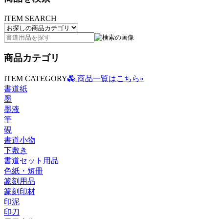
ITEM SEARCH
商品カテゴリ
ITEM CATEGORY
商品一覧はこちら»
書道紙
墨
墨液
筆
硯
書道小物
下敷き
書道セット用品
色紙・短冊
篆刻用品
篆刻印材
印泥
印刀