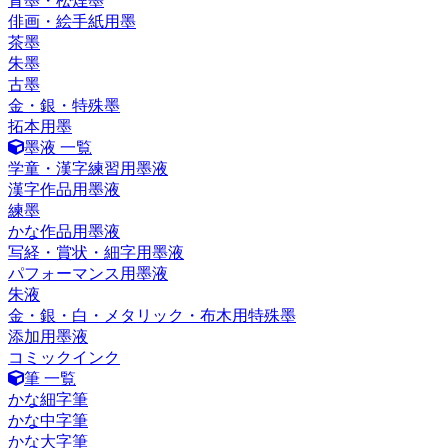
青墨・松煙墨
俳画・絵手紙用墨
茶墨
朱墨
古墨
金・銀・特殊墨
拓本用墨
墨液 一覧
学童・漢字練習用墨液
漢字作品用墨液
練墨
かな作品用墨液
写経・賞状・細字用墨液
パフォーマンス用墨液
朱液
金・銀・白・メタリック・布木用特殊墨
添加用墨液
コミックインク
筆 一覧
かな細字筆
かな中字筆
かな大字筆