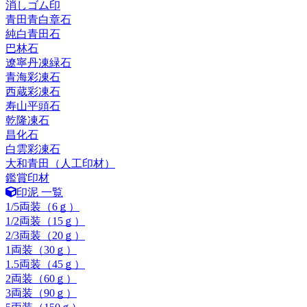
消しゴム印
青田青白章石
純白青田石
巴林石
遼寧丹凍緑石
青海彩凍石
西蔵彩凍石
寿山平頭石
乾隆凍石
昌化石
白雲彩凍石
大和青田（人工印材）
鑑賞印材
印泥 一覧
1/5両装（6ｇ）
1/2両装（15ｇ）
2/3両装（20ｇ）
1両装（30ｇ）
1.5両装（45ｇ）
2両装（60ｇ）
3両装（90ｇ）