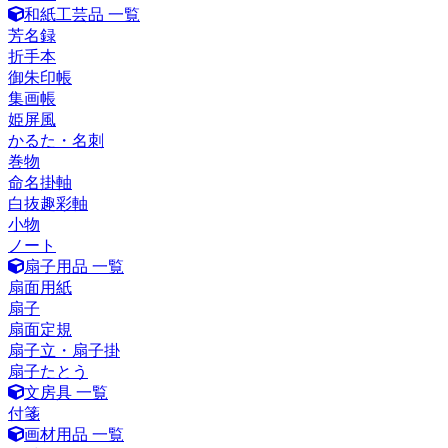
和紙工芸品 一覧
芳名録
折手本
御朱印帳
集画帳
姫屏風
かるた・名刺
巻物
命名掛軸
白抜趣彩軸
小物
ノート
扇子用品 一覧
扇面用紙
扇子
扇面定規
扇子立・扇子掛
扇子たとう
文房具 一覧
付箋
画材用品 一覧