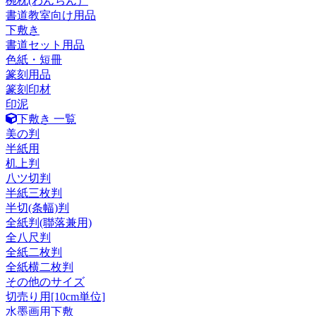
椀枕(わんちん）
書道教室向け用品
下敷き
書道セット用品
色紙・短冊
篆刻用品
篆刻印材
印泥
下敷き 一覧
美の判
半紙用
机上判
八ツ切判
半紙三枚判
半切(条幅)判
全紙判(聯落兼用)
全八尺判
全紙二枚判
全紙横二枚判
その他のサイズ
切売り用[10cm単位]
水墨画用下敷