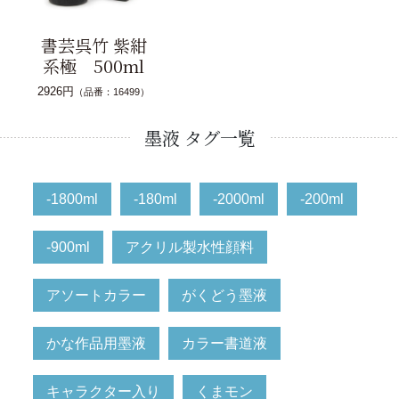
書芸呉竹 紫紺
系極 500ml
2926円
（品番：16499）
墨液 タグ一覧
-1800ml
-180ml
-2000ml
-200ml
-900ml
アクリル製水性顔料
アソートカラー
がくどう墨液
かな作品用墨液
カラー書道液
キャラクター入り
くまモン