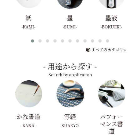
紙
墨
墨液
KAMI
SUMI
BOKUEKI
すべてのカテゴリ»
用途から探す
Search by application
かな書道
写経
パフォー
マンス書
KANA
SHAKYO
道