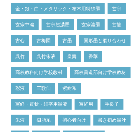
金・銀・白・メタリック・布木用特殊墨
玄宗
玄宗中濃
玄宗超濃墨
玄宗濃墨
玄龍
古心
古梅園
古墨
固形墨と磨り合わせ
呉竹
呉竹朱液
皇壽
香華
高校教科向け学校教材
高校書道部向け学校教材
彩液
三歌仙
紫紺系
写経・賞状・細字用墨液
写経用
手良子
朱液
樹脂系
初心者向け
書き初め墨汁