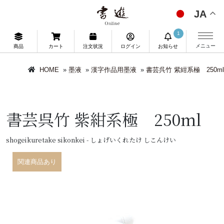
JA
1
メニュー
商品
カート
注文状況
ログイン
お知らせ
HOME
»
墨液
»
漢字作品用墨液
»
書芸呉竹 紫紺系極 250ml
書芸呉竹 紫紺系極 250ml
shogeikuretake sikonkei - しょげいくれたけ しこんけい
関連商品あり