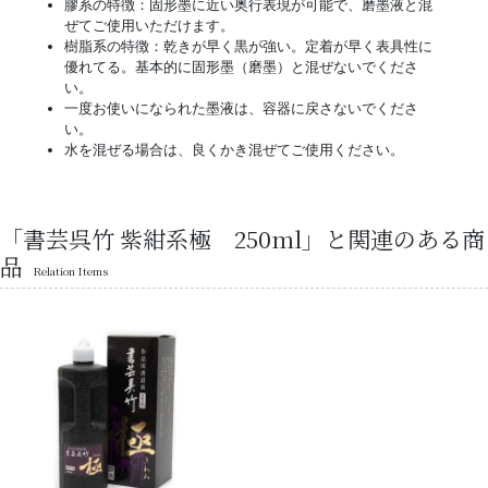
膠系の特徴：固形墨に近い奥行表現が可能で、磨墨液と混
ぜてご使用いただけます。
樹脂系の特徴：乾きが早く黒が強い。定着が早く表具性に
優れてる。基本的に固形墨（磨墨）と混ぜないでくださ
い。
一度お使いになられた墨液は、容器に戻さないでくださ
い。
水を混ぜる場合は、良くかき混ぜてご使用ください。
「書芸呉竹 紫紺系極 250ml」と関連のある商
品
Relation Items