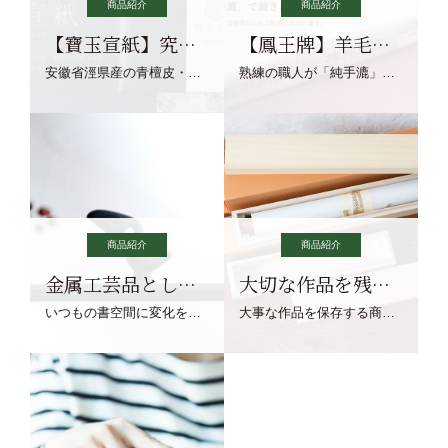
商品紹介
商品紹介
【寶玉宣紙】究極の純粋な宣紙を目指す寶玉宣紙
【鳳王牌】羊毛筆×濃墨での揮毫に最適な宣紙系画仙紙
安徽省涇県産の青檀皮・砂田稲藁・清らかな渓流水、熟練手漉き職人の卓越した手漉技術による最高級の純宣紙です。
熟練の職人が「純手漉」で漉きあげる書画紙。宣紙を好まれるお客様向けの棉料単宣に漉きあげました。
商品紹介
商品紹介
金属工芸品としての文鎮
大切な作品を残す作品保存商品
いつもの書空間に変化を与えてくれる、見ているだけで愉しくなる金属工芸品の文鎮をご紹介します。
大事な作品を保存する商品を取りまとめてご紹介ます。