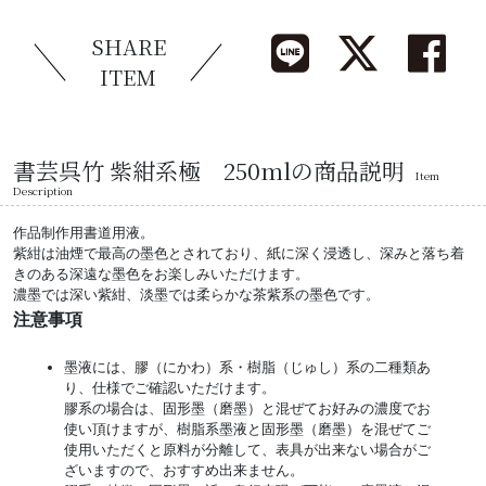
SHARE
ITEM
書芸呉竹 紫紺系極 250mlの商品説明
Item
Description
作品制作用書道用液。
紫紺は油煙で最高の墨色とされており、紙に深く浸透し、深みと落ち着
きのある深遠な墨色をお楽しみいただけます。
濃墨では深い紫紺、淡墨では柔らかな茶紫系の墨色です。
注意事項
墨液には、膠（にかわ）系・樹脂（じゅし）系の二種類あ
り、仕様でご確認いただけます。
膠系の場合は、固形墨（磨墨）と混ぜてお好みの濃度でお
使い頂けますが、樹脂系墨液と固形墨（磨墨）を混ぜてご
使用いただくと原料が分離して、表具が出来ない場合がご
ざいますので、おすすめ出来ません。