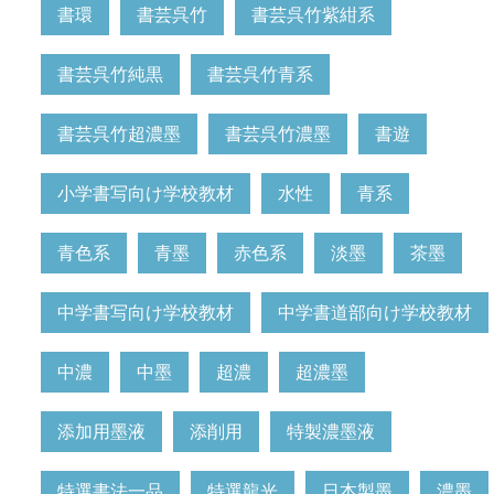
書環
書芸呉竹
書芸呉竹紫紺系
書芸呉竹純黒
書芸呉竹青系
書芸呉竹超濃墨
書芸呉竹濃墨
書遊
小学書写向け学校教材
水性
青系
青色系
青墨
赤色系
淡墨
茶墨
中学書写向け学校教材
中学書道部向け学校教材
中濃
中墨
超濃
超濃墨
添加用墨液
添削用
特製濃墨液
特選書法一品
特選龍光
日本製墨
濃墨