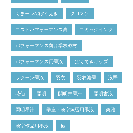
くまモンのぼくえき
クロスケ
コストパフォーマンス高
コミックインク
パフォーマンス向け学校教材
パフォーマンス用墨液
ぼくてきキッズ
ラクーン墨液
羽衣
羽衣濃墨
液墨
花仙
開明
開明朱墨汁
開明書液
開明墨汁
学童・漢字練習用墨液
楽雅
漢字作品用墨液
極