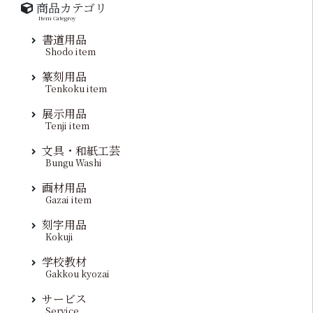
商品カテゴリ
Item Categroy
書道用品
Shodo item
篆刻用品
Tenkoku item
展示用品
Tenji item
文具・和紙工芸
Bungu Washi
画材用品
Gazai item
刻字用品
Kokuji
学校教材
Gakkou kyozai
サービス
Service