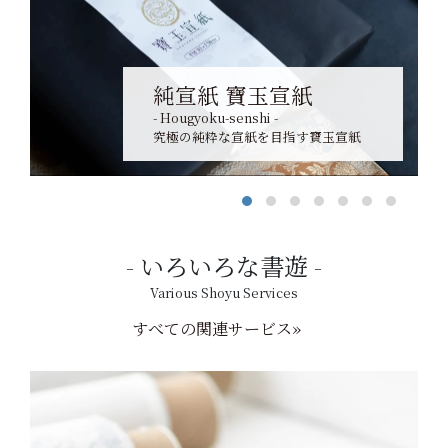
純宣紙 寶玉宣紙
- Hougyoku-senshi -
究極の純粋な宣紙を目指す寶玉宣紙
いろいろな書遊
Various Shoyu Services
すべての関連サービス»