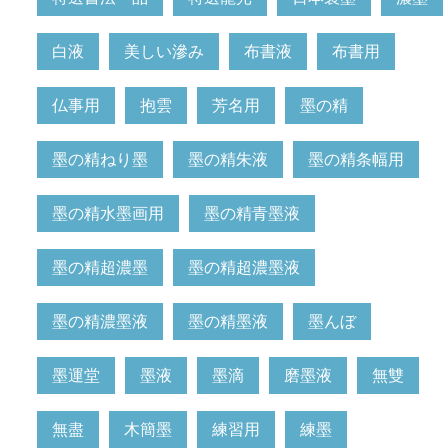
白液
美しい滲み
布書液
布書用
仏事用
抱雲
芳名用
墨の精
墨の精ねり墨
墨の精朱液
墨の精条幅用
墨の精水墨画用
墨の精青墨液
墨の精超濃墨
墨の精超濃墨液
墨の精濃墨液
墨の精墨液
墨んぼ
墨運堂
墨液
墨滴
磨墨液
無雙
無盡
木簡墨
練習用
練墨