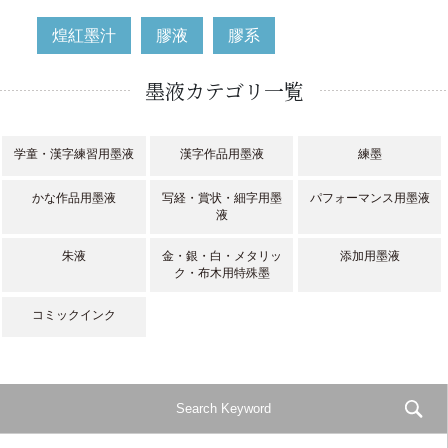
煌紅墨汁
膠液
膠系
墨液カテゴリ一覧
学童・漢字練習用墨液
漢字作品用墨液
練墨
かな作品用墨液
写経・賞状・細字用墨
パフォーマンス用墨液
液
朱液
金・銀・白・メタリッ
添加用墨液
ク・布木用特殊墨
コミックインク