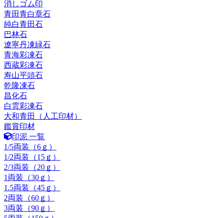
消しゴム印
青田青白章石
純白青田石
巴林石
遼寧丹凍緑石
青海彩凍石
西蔵彩凍石
寿山平頭石
乾隆凍石
昌化石
白雲彩凍石
大和青田（人工印材）
鑑賞印材
印泥 一覧
1/5両装（6ｇ）
1/2両装（15ｇ）
2/3両装（20ｇ）
1両装（30ｇ）
1.5両装（45ｇ）
2両装（60ｇ）
3両装（90ｇ）