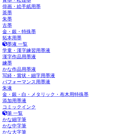
青墨・松煙墨
俳画・絵手紙用墨
茶墨
朱墨
古墨
金・銀・特殊墨
拓本用墨
墨液 一覧
学童・漢字練習用墨液
漢字作品用墨液
練墨
かな作品用墨液
写経・賞状・細字用墨液
パフォーマンス用墨液
朱液
金・銀・白・メタリック・布木用特殊墨
添加用墨液
コミックインク
筆 一覧
かな細字筆
かな中字筆
かな大字筆