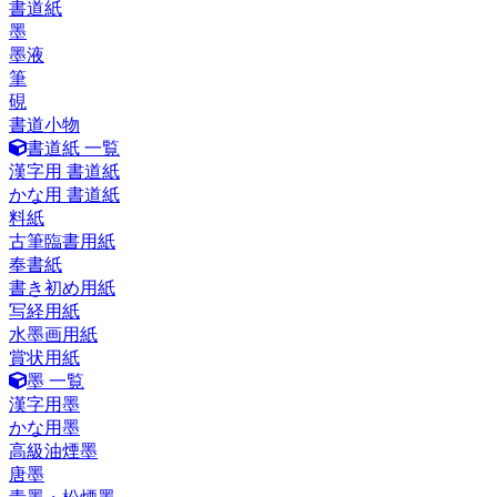
書道紙
墨
墨液
筆
硯
書道小物
書道紙 一覧
漢字用 書道紙
かな用 書道紙
料紙
古筆臨書用紙
奉書紙
書き初め用紙
写経用紙
水墨画用紙
賞状用紙
墨 一覧
漢字用墨
かな用墨
高級油煙墨
唐墨