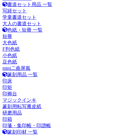
書道セット用品 一覧
写経セット
学童書道セット
大人の書道セット
色紙・短冊 一覧
短冊
大色紙
F判色紙
小色紙
豆色紙
mini二曲屏風
篆刻用品 一覧
印床
印矩
印褥台
マジックインキ
篆刻用転写雁皮紙
研磨用品
印箱
印箋・集印帳・印譜帳
篆刻印材 一覧