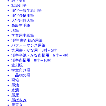
細字実用
写経用筆
漢字一般半紙用筆
漢字条幅用筆
大字用特大筆
高級羊毛筆
珍筆
学童用半紙筆
漢字 書き初め用筆
パフォーマンス用筆
実用書・かな用 3吋～5吋
漢字半紙・かな条幅用 6吋～7吋
漢字条幅用 8吋～10吋
篆刻硯
学童向け硯
一品物の硯
硯箱
墨池
水滴
墨床
墨ばさみ
筆置き