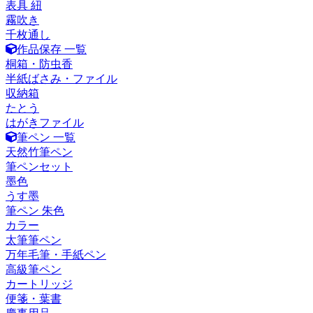
表具 紐
霧吹き
千枚通し
作品保存 一覧
桐箱・防虫香
半紙ばさみ・ファイル
収納箱
たとう
はがきファイル
筆ペン 一覧
天然竹筆ペン
筆ペンセット
墨色
うす墨
筆ペン 朱色
カラー
太筆筆ペン
万年毛筆・手紙ペン
高級筆ペン
カートリッジ
便箋・葉書