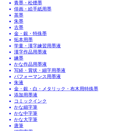
青墨・松煙墨
俳画・絵手紙用墨
茶墨
朱墨
古墨
金・銀・特殊墨
拓本用墨
学童・漢字練習用墨液
漢字作品用墨液
練墨
かな作品用墨液
写経・賞状・細字用墨液
パフォーマンス用墨液
朱液
金・銀・白・メタリック・布木用特殊墨
添加用墨液
コミックインク
かな細字筆
かな中字筆
かな大字筆
唐筆