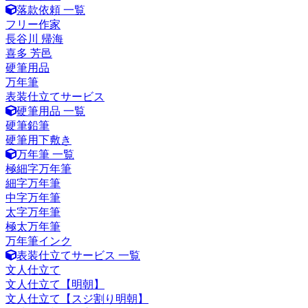
落款依頼 一覧
フリー作家
長谷川 帰海
喜多 芳邑
硬筆用品
万年筆
表装仕立てサービス
硬筆用品 一覧
硬筆鉛筆
硬筆用下敷き
万年筆 一覧
極細字万年筆
細字万年筆
中字万年筆
太字万年筆
極太万年筆
万年筆インク
表装仕立てサービス 一覧
文人仕立て
文人仕立て【明朝】
文人仕立て【スジ割り明朝】