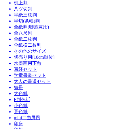
机上判
八ツ切判
半紙三枚判
半切(条幅)判
全紙判(聯落兼用)
全八尺判
全紙二枚判
全紙横二枚判
その他のサイズ
切売り用[10cm単位]
水墨画用下敷
写経セット
学童書道セット
大人の書道セット
短冊
大色紙
F判色紙
小色紙
豆色紙
mini二曲屏風
印床