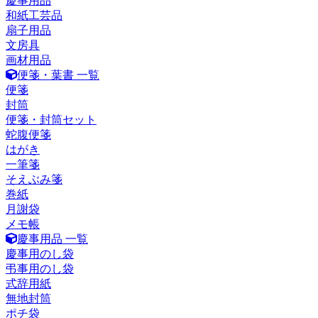
慶事用品
和紙工芸品
扇子用品
文房具
画材用品
便箋・葉書 一覧
便箋
封筒
便箋・封筒セット
蛇腹便箋
はがき
一筆箋
そえぶみ箋
巻紙
月謝袋
メモ帳
慶事用品 一覧
慶事用のし袋
弔事用のし袋
式辞用紙
無地封筒
ポチ袋