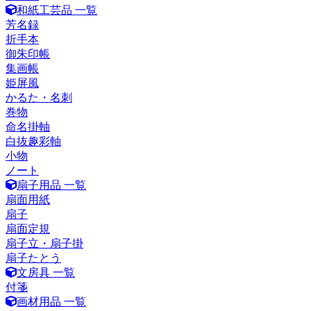
和紙工芸品 一覧
芳名録
折手本
御朱印帳
集画帳
姫屏風
かるた・名刺
巻物
命名掛軸
白抜趣彩軸
小物
ノート
扇子用品 一覧
扇面用紙
扇子
扇面定規
扇子立・扇子掛
扇子たとう
文房具 一覧
付箋
画材用品 一覧