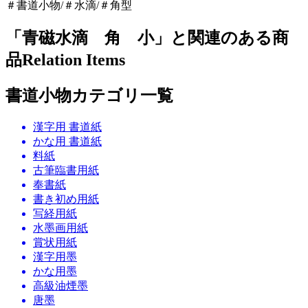
＃書道小物/＃水滴/＃角型
「青磁水滴 角 小」と関連のある商
品
Relation Items
書道小物カテゴリ一覧
漢字用 書道紙
かな用 書道紙
料紙
古筆臨書用紙
奉書紙
書き初め用紙
写経用紙
水墨画用紙
賞状用紙
漢字用墨
かな用墨
高級油煙墨
唐墨