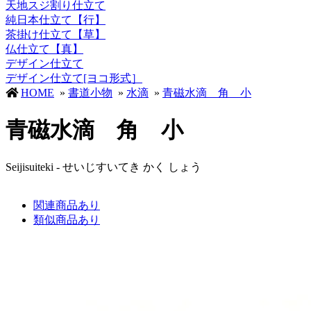
天地スジ割り仕立て
純日本仕立て【行】
茶掛け仕立て【草】
仏仕立て【真】
デザイン仕立て
デザイン仕立て[ヨコ形式］
HOME
»
書道小物
»
水滴
»
青磁水滴 角 小
青磁水滴 角 小
Seijisuiteki - せいじすいてき かく しょう
関連商品あり
類似商品あり