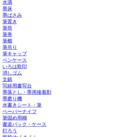
水滴
墨床
墨ばさみ
筆置き
筆筒
筆巻
筆櫛
筆吊り
筆キャップ
ペンケース
いろは歌印
消しゴム
文鎮
写経用書写台
墨落とし・墨用接着剤
墨磨り機
水書きシート・筆
ペーパーナイフ
筆固め用糊
書道バック・ケース
灯ろう