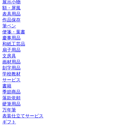
展示小物
額・屏風
表具用品
作品保存
筆ペン
便箋・葉書
慶事用品
和紙工芸品
扇子用品
文房具
画材用品
刻字用品
学校教材
サービス
書籍
季節商品
落款依頼
硬筆用品
万年筆
表装仕立てサービス
ギフト