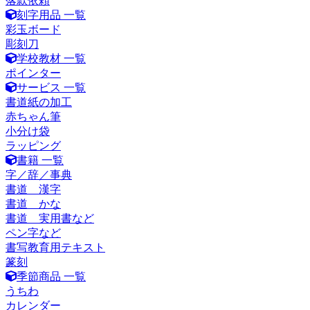
落款依頼
刻字用品 一覧
彩玉ボード
彫刻刀
学校教材 一覧
ポインター
サービス 一覧
書道紙の加工
赤ちゃん筆
小分け袋
ラッピング
書籍 一覧
字／辞／事典
書道 漢字
書道 かな
書道 実用書など
ペン字など
書写教育用テキスト
篆刻
季節商品 一覧
うちわ
カレンダー