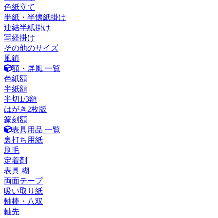
色紙立て
半紙・半懐紙掛け
連結半紙掛け
写経掛け
その他のサイズ
風鎮
額・屏風 一覧
色紙額
半紙額
半切1/3額
はがき2枚版
篆刻額
表具用品 一覧
裏打ち用紙
刷毛
定着剤
表具 糊
両面テープ
吸い取り紙
軸棒・八双
軸先