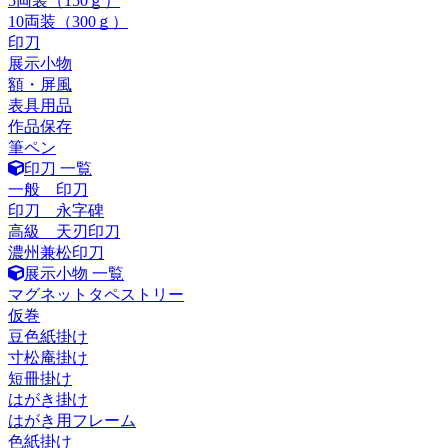
5両装（150ｇ）
10両装（300ｇ）
印刀
展示小物
額・屏風
表具用品
作品保存
筆ペン
印刀 一覧
一般 印刀
印刀 永字碑
高級 天刃印刀
濃州兼松印刀
展示小物 一覧
マグネットタペストリー
仮巻
豆色紙掛け
寸松庵掛け
短冊掛け
はがき掛け
はがき用フレーム
色紙掛け