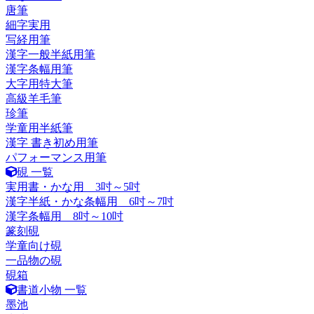
唐筆
細字実用
写経用筆
漢字一般半紙用筆
漢字条幅用筆
大字用特大筆
高級羊毛筆
珍筆
学童用半紙筆
漢字 書き初め用筆
パフォーマンス用筆
硯 一覧
実用書・かな用 3吋～5吋
漢字半紙・かな条幅用 6吋～7吋
漢字条幅用 8吋～10吋
篆刻硯
学童向け硯
一品物の硯
硯箱
書道小物 一覧
墨池