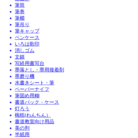
筆筒
筆巻
筆櫛
筆吊り
筆キャップ
ペンケース
いろは歌印
消しゴム
文鎮
写経用書写台
墨落とし・墨用接着剤
墨磨り機
水書きシート・筆
ペーパーナイフ
筆固め用糊
書道バック・ケース
灯ろう
椀枕(わんちん）
書道教室向け用品
美の判
半紙用