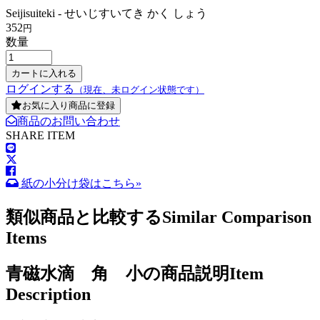
Seijisuiteki - せいじすいてき かく しょう
352
円
数量
ログインする
（現在、未ログイン状態です）
お気に入り商品に登録
商品のお問い合わせ
SHARE ITEM
紙の小分け袋はこちら»
類似商品と比較する
Similar Comparison
Items
青磁水滴 角 小の商品説明
Item
Description