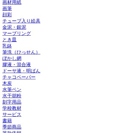
画材用紙
画筆
顔彩
チューブ入り絵具
金泥・銀泥
マーブリング
とき皿
乳鉢
筆洗（ひっせん）
ぼかし網
膠液・混合液
ドーサ液・明ばん
チャコペーパー
木炭
水筆ペン
水干胡粉
刻字用品
学校教材
サービス
書籍
季節商品