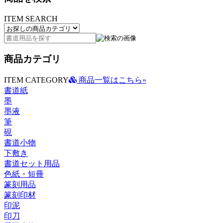
ITEM SEARCH
商品カテゴリ
ITEM CATEGORY
商品一覧はこちら»
書道紙
墨
墨液
筆
硯
書道小物
下敷き
書道セット用品
色紙・短冊
篆刻用品
篆刻印材
印泥
印刀