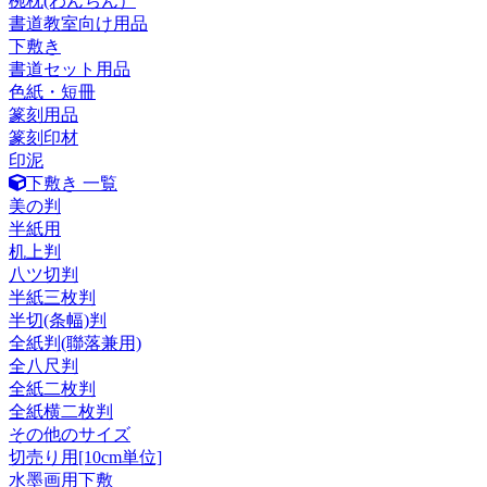
椀枕(わんちん）
書道教室向け用品
下敷き
書道セット用品
色紙・短冊
篆刻用品
篆刻印材
印泥
下敷き 一覧
美の判
半紙用
机上判
八ツ切判
半紙三枚判
半切(条幅)判
全紙判(聯落兼用)
全八尺判
全紙二枚判
全紙横二枚判
その他のサイズ
切売り用[10cm単位]
水墨画用下敷