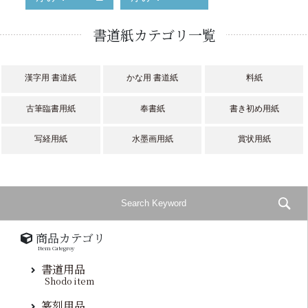
書道紙カテゴリ一覧
漢字用 書道紙
かな用 書道紙
料紙
古筆臨書用紙
奉書紙
書き初め用紙
写経用紙
水墨画用紙
賞状用紙
商品カテゴリ
Item Categroy
書道用品
Shodo item
篆刻用品