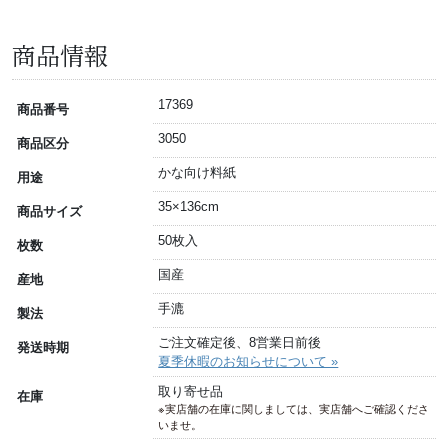
商品情報
17369
商品番号
3050
商品区分
かな向け料紙
用途
35×136cm
商品サイズ
50枚入
枚数
国産
産地
手漉
製法
ご注文確定後、8営業日前後
発送時期
夏季休暇のお知らせについて »
取り寄せ品
在庫
※実店舗の在庫に関しましては、実店舗へご確認くださ
いませ。