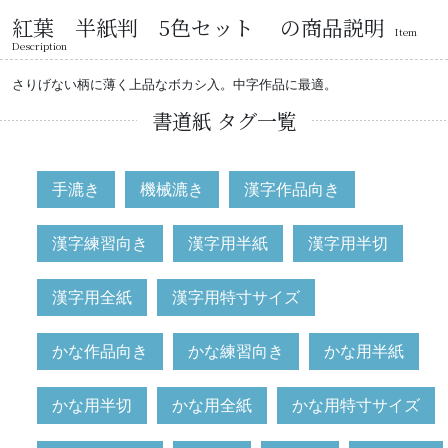
紅葉 半紙判 5色セット の商品説明
Item
Description
さりげない柄に薄く上品なボカシ入。中字作品に最適。
書道紙 タグ一覧
手漉き
機械漉き
漢字作品向き
漢字練習向き
漢字用半紙
漢字用半切
漢字用全紙
漢字用特寸サイズ
かな作品向き
かな練習向き
かな用半紙
かな用半切
かな用全紙
かな用特寸サイズ