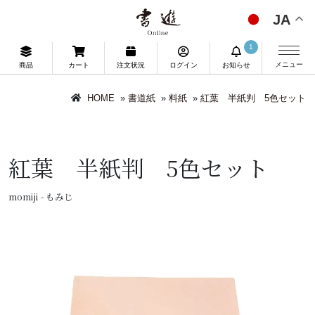
JA
1
メニュー
商品
カート
注文状況
ログイン
お知らせ
HOME
»
書道紙
»
料紙
»
紅葉 半紙判 5色セット
紅葉 半紙判 5色セット
momiji - もみじ