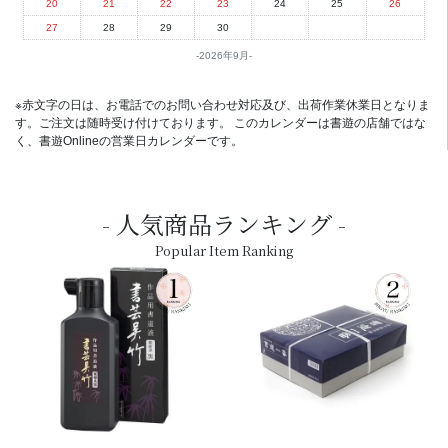
20
21
22
23
24
25
26
27
28
29
30
2026年9月
※赤文字の日は、お電話でのお問い合わせ対応及び、出荷作業休業日となりま
す。ご注文は随時受け付けております。 このカレンダーは書遊の店舗ではな
く、書遊Onlineの営業日カレンダーです。
人気商品ランキング
Popular Item Ranking