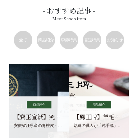
おすすめ記事
Meet Shodo item
全て
商品紹介
季節特集
書道特集
お知らせ
商品紹介
商品紹介
【寶玉宣紙】究極の純粋な宣紙を目指す寶玉宣紙
【鳳王牌】羊毛筆×濃墨での揮毫に最適な宣紙系画仙紙
安徽省涇県産の青檀皮・砂田稲藁・清らかな渓流水、熟練手漉き職人の卓越した手漉技術による最高級の純宣紙です。
熟練の職人が「純手漉」で漉きあげる書画紙。宣紙を好まれるお客様向けの棉料単宣に漉きあげました。