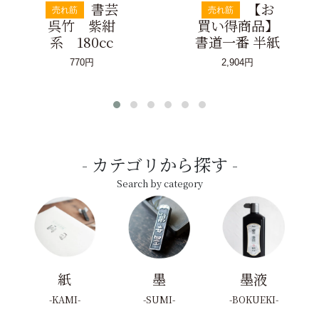
書芸
【お
売れ筋
売れ筋
呉竹 紫紺
買い得商品】
系 180cc
書道一番 半紙
770円
2,904円
カテゴリから探す
Search by category
紙
墨
墨液
KAMI
SUMI
BOKUEKI