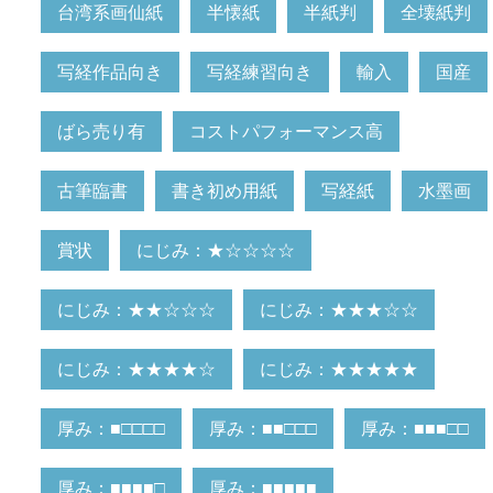
台湾系画仙紙
半懐紙
半紙判
全壊紙判
写経作品向き
写経練習向き
輸入
国産
ばら売り有
コストパフォーマンス高
古筆臨書
書き初め用紙
写経紙
水墨画
賞状
にじみ：★☆☆☆☆
にじみ：★★☆☆☆
にじみ：★★★☆☆
にじみ：★★★★☆
にじみ：★★★★★
厚み：■□□□□
厚み：■■□□□
厚み：■■■□□
厚み：■■■■□
厚み：■■■■■