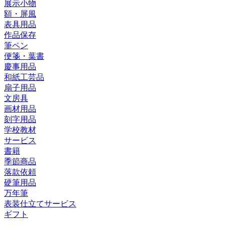
展示小物
額・屏風
表具用品
作品保存
筆ペン
便箋・葉書
慶事用品
和紙工芸品
扇子用品
文房具
画材用品
刻字用品
学校教材
サービス
書籍
季節商品
落款依頼
硬筆用品
万年筆
表装仕立てサービス
ギフト