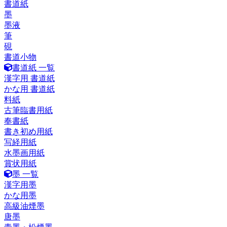
書道紙
墨
墨液
筆
硯
書道小物
書道紙 一覧
漢字用 書道紙
かな用 書道紙
料紙
古筆臨書用紙
奉書紙
書き初め用紙
写経用紙
水墨画用紙
賞状用紙
墨 一覧
漢字用墨
かな用墨
高級油煙墨
唐墨