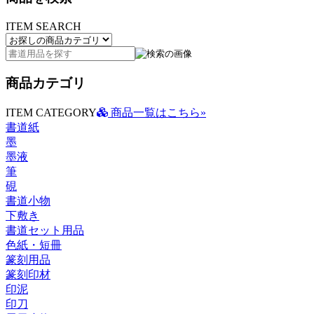
ITEM SEARCH
商品カテゴリ
ITEM CATEGORY
商品一覧はこちら»
書道紙
墨
墨液
筆
硯
書道小物
下敷き
書道セット用品
色紙・短冊
篆刻用品
篆刻印材
印泥
印刀