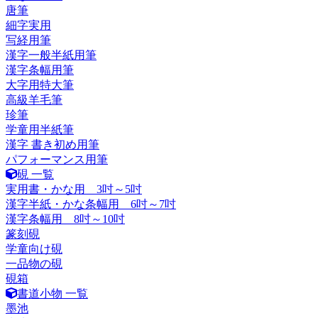
唐筆
細字実用
写経用筆
漢字一般半紙用筆
漢字条幅用筆
大字用特大筆
高級羊毛筆
珍筆
学童用半紙筆
漢字 書き初め用筆
パフォーマンス用筆
硯 一覧
実用書・かな用 3吋～5吋
漢字半紙・かな条幅用 6吋～7吋
漢字条幅用 8吋～10吋
篆刻硯
学童向け硯
一品物の硯
硯箱
書道小物 一覧
墨池