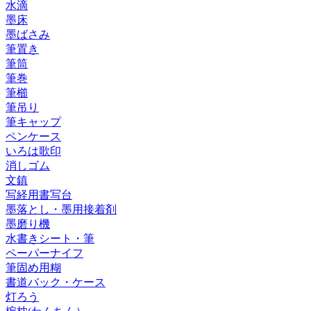
水滴
墨床
墨ばさみ
筆置き
筆筒
筆巻
筆櫛
筆吊り
筆キャップ
ペンケース
いろは歌印
消しゴム
文鎮
写経用書写台
墨落とし・墨用接着剤
墨磨り機
水書きシート・筆
ペーパーナイフ
筆固め用糊
書道バック・ケース
灯ろう