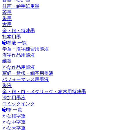
青墨・松煙墨
俳画・絵手紙用墨
茶墨
朱墨
古墨
金・銀・特殊墨
拓本用墨
墨液 一覧
学童・漢字練習用墨液
漢字作品用墨液
練墨
かな作品用墨液
写経・賞状・細字用墨液
パフォーマンス用墨液
朱液
金・銀・白・メタリック・布木用特殊墨
添加用墨液
コミックインク
筆 一覧
かな細字筆
かな中字筆
かな大字筆