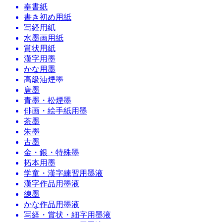
奉書紙
書き初め用紙
写経用紙
水墨画用紙
賞状用紙
漢字用墨
かな用墨
高級油煙墨
唐墨
青墨・松煙墨
俳画・絵手紙用墨
茶墨
朱墨
古墨
金・銀・特殊墨
拓本用墨
学童・漢字練習用墨液
漢字作品用墨液
練墨
かな作品用墨液
写経・賞状・細字用墨液