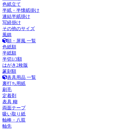
色紙立て
半紙・半懐紙掛け
連結半紙掛け
写経掛け
その他のサイズ
風鎮
額・屏風 一覧
色紙額
半紙額
半切1/3額
はがき2枚版
篆刻額
表具用品 一覧
裏打ち用紙
刷毛
定着剤
表具 糊
両面テープ
吸い取り紙
軸棒・八双
軸先