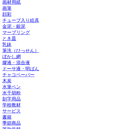
画材用紙
画筆
顔彩
チューブ入り絵具
金泥・銀泥
マーブリング
とき皿
乳鉢
筆洗（ひっせん）
ぼかし網
膠液・混合液
ドーサ液・明ばん
チャコペーパー
木炭
水筆ペン
水干胡粉
刻字用品
学校教材
サービス
書籍
季節商品