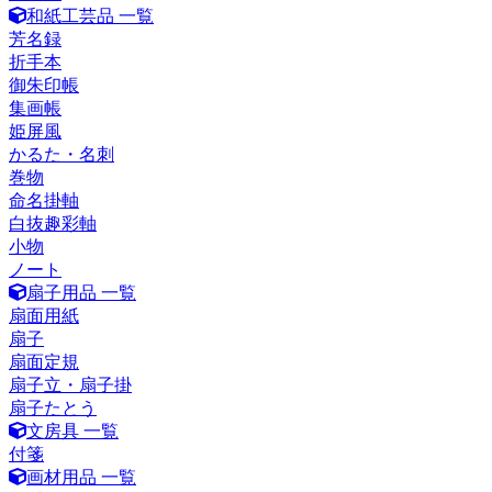
和紙工芸品 一覧
芳名録
折手本
御朱印帳
集画帳
姫屏風
かるた・名刺
巻物
命名掛軸
白抜趣彩軸
小物
ノート
扇子用品 一覧
扇面用紙
扇子
扇面定規
扇子立・扇子掛
扇子たとう
文房具 一覧
付箋
画材用品 一覧