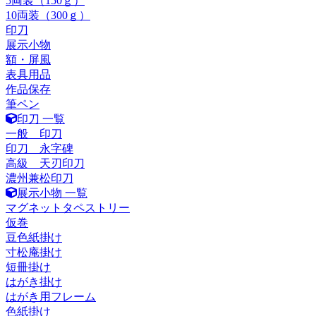
5両装（150ｇ）
10両装（300ｇ）
印刀
展示小物
額・屏風
表具用品
作品保存
筆ペン
印刀 一覧
一般 印刀
印刀 永字碑
高級 天刃印刀
濃州兼松印刀
展示小物 一覧
マグネットタペストリー
仮巻
豆色紙掛け
寸松庵掛け
短冊掛け
はがき掛け
はがき用フレーム
色紙掛け