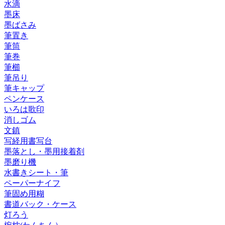
水滴
墨床
墨ばさみ
筆置き
筆筒
筆巻
筆櫛
筆吊り
筆キャップ
ペンケース
いろは歌印
消しゴム
文鎮
写経用書写台
墨落とし・墨用接着剤
墨磨り機
水書きシート・筆
ペーパーナイフ
筆固め用糊
書道バック・ケース
灯ろう