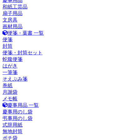
慶事用品
和紙工芸品
扇子用品
文房具
画材用品
便箋・葉書 一覧
便箋
封筒
便箋・封筒セット
蛇腹便箋
はがき
一筆箋
そえぶみ箋
巻紙
月謝袋
メモ帳
慶事用品 一覧
慶事用のし袋
弔事用のし袋
式辞用紙
無地封筒
ポチ袋