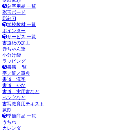
落款依頼
刻字用品 一覧
彩玉ボード
彫刻刀
学校教材 一覧
ポインター
サービス 一覧
書道紙の加工
赤ちゃん筆
小分け袋
ラッピング
書籍 一覧
字／辞／事典
書道 漢字
書道 かな
書道 実用書など
ペン字など
書写教育用テキスト
篆刻
季節商品 一覧
うちわ
カレンダー