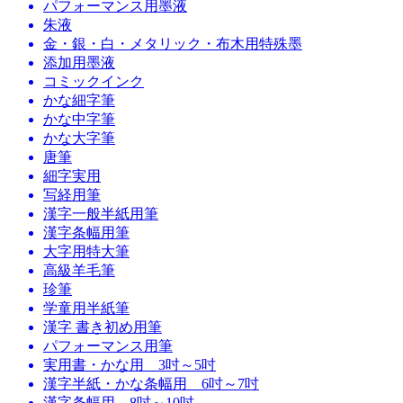
パフォーマンス用墨液
朱液
金・銀・白・メタリック・布木用特殊墨
添加用墨液
コミックインク
かな細字筆
かな中字筆
かな大字筆
唐筆
細字実用
写経用筆
漢字一般半紙用筆
漢字条幅用筆
大字用特大筆
高級羊毛筆
珍筆
学童用半紙筆
漢字 書き初め用筆
パフォーマンス用筆
実用書・かな用 3吋～5吋
漢字半紙・かな条幅用 6吋～7吋
漢字条幅用 8吋～10吋