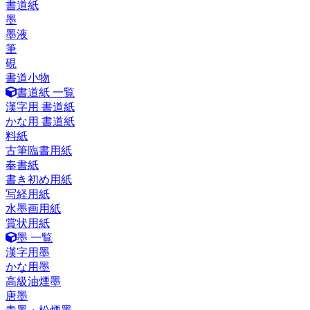
書道紙
墨
墨液
筆
硯
書道小物
書道紙 一覧
漢字用 書道紙
かな用 書道紙
料紙
古筆臨書用紙
奉書紙
書き初め用紙
写経用紙
水墨画用紙
賞状用紙
墨 一覧
漢字用墨
かな用墨
高級油煙墨
唐墨