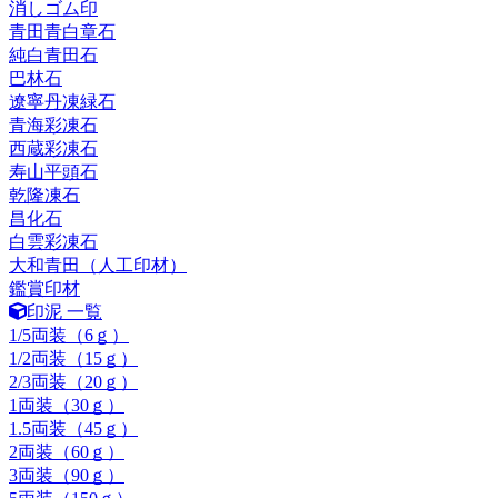
消しゴム印
青田青白章石
純白青田石
巴林石
遼寧丹凍緑石
青海彩凍石
西蔵彩凍石
寿山平頭石
乾隆凍石
昌化石
白雲彩凍石
大和青田（人工印材）
鑑賞印材
印泥 一覧
1/5両装（6ｇ）
1/2両装（15ｇ）
2/3両装（20ｇ）
1両装（30ｇ）
1.5両装（45ｇ）
2両装（60ｇ）
3両装（90ｇ）