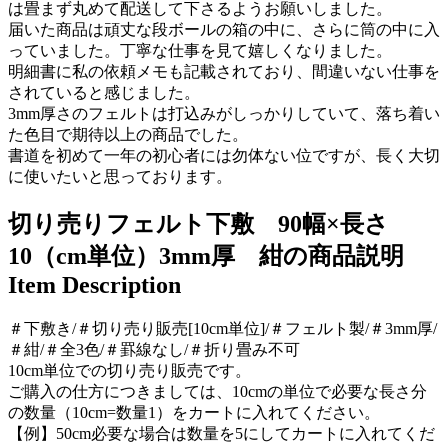
は畳まず丸めて配送して下さるようお願いしました。
届いた商品は頑丈な段ボールの箱の中に、さらに筒の中に入
っていました。丁寧な仕事を見て嬉しくなりました。
明細書に私の依頼メモも記載されており、間違いない仕事を
されていると感じました。
3mm厚さのフェルトは打込みがしっかりしていて、落ち着い
た色目で期待以上の商品でした。
書道を初めて一年の初心者には勿体ない位ですが、長く大切
に使いたいと思っております。
切り売りフェルト下敷 90幅×長さ
10（cm単位）3mm厚 紺の商品説明
Item Description
＃下敷き/＃切り売り販売[10cm単位]/＃フェルト製/＃3mm厚/
＃紺/＃全3色/＃罫線なし/＃折り畳み不可
10cm単位での切り売り販売です。
ご購入の仕方につきましては、10cmの単位で必要な長さ分
の数量（10cm=数量1）をカートに入れてください。
【例】50cm必要な場合は数量を5にしてカートに入れてくだ