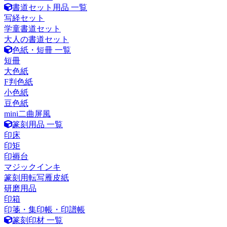
書道セット用品 一覧
写経セット
学童書道セット
大人の書道セット
色紙・短冊 一覧
短冊
大色紙
F判色紙
小色紙
豆色紙
mini二曲屏風
篆刻用品 一覧
印床
印矩
印褥台
マジックインキ
篆刻用転写雁皮紙
研磨用品
印箱
印箋・集印帳・印譜帳
篆刻印材 一覧