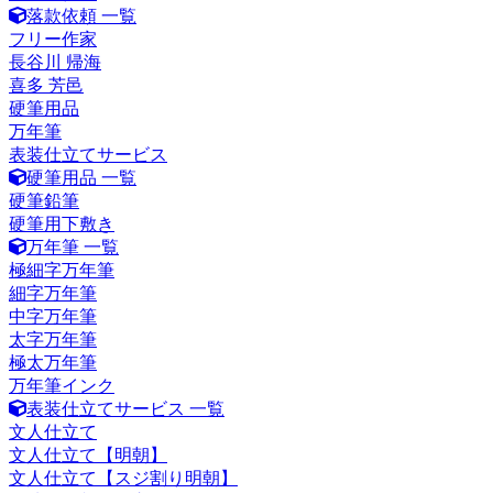
落款依頼 一覧
フリー作家
長谷川 帰海
喜多 芳邑
硬筆用品
万年筆
表装仕立てサービス
硬筆用品 一覧
硬筆鉛筆
硬筆用下敷き
万年筆 一覧
極細字万年筆
細字万年筆
中字万年筆
太字万年筆
極太万年筆
万年筆インク
表装仕立てサービス 一覧
文人仕立て
文人仕立て【明朝】
文人仕立て【スジ割り明朝】