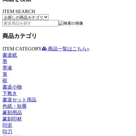
ITEM SEARCH
商品カテゴリ
ITEM CATEGORY
商品一覧はこちら»
書道紙
墨
墨液
筆
硯
書道小物
下敷き
書道セット用品
色紙・短冊
篆刻用品
篆刻印材
印泥
印刀