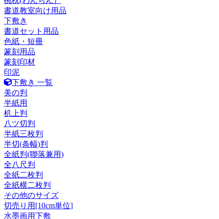
椀枕(わんちん）
書道教室向け用品
下敷き
書道セット用品
色紙・短冊
篆刻用品
篆刻印材
印泥
下敷き 一覧
美の判
半紙用
机上判
八ツ切判
半紙三枚判
半切(条幅)判
全紙判(聯落兼用)
全八尺判
全紙二枚判
全紙横二枚判
その他のサイズ
切売り用[10cm単位]
水墨画用下敷