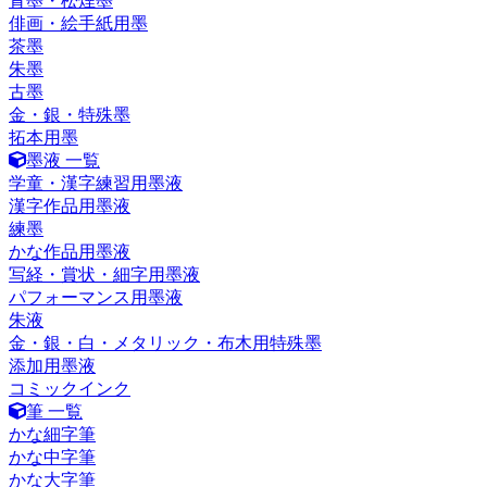
青墨・松煙墨
俳画・絵手紙用墨
茶墨
朱墨
古墨
金・銀・特殊墨
拓本用墨
墨液 一覧
学童・漢字練習用墨液
漢字作品用墨液
練墨
かな作品用墨液
写経・賞状・細字用墨液
パフォーマンス用墨液
朱液
金・銀・白・メタリック・布木用特殊墨
添加用墨液
コミックインク
筆 一覧
かな細字筆
かな中字筆
かな大字筆