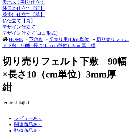
天地スジ割り仕立て
純日本仕立て【行】
茶掛け仕立て【草】
仏仕立て【真】
デザイン仕立て
デザイン仕立て[ヨコ形式］
HOME
»
下敷き
»
切売り用[10cm単位]
»
切り売りフェル
ト下敷 90幅×長さ10（cm単位）3mm厚 紺
切り売りフェルト下敷 90幅
×長さ10（cm単位）3mm厚
紺
feruto shitajiki
レビューあり
関連商品あり
類似商品あり