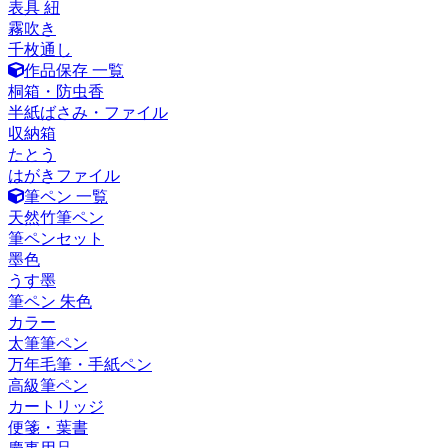
表具 紐
霧吹き
千枚通し
作品保存 一覧
桐箱・防虫香
半紙ばさみ・ファイル
収納箱
たとう
はがきファイル
筆ペン 一覧
天然竹筆ペン
筆ペンセット
墨色
うす墨
筆ペン 朱色
カラー
太筆筆ペン
万年毛筆・手紙ペン
高級筆ペン
カートリッジ
便箋・葉書