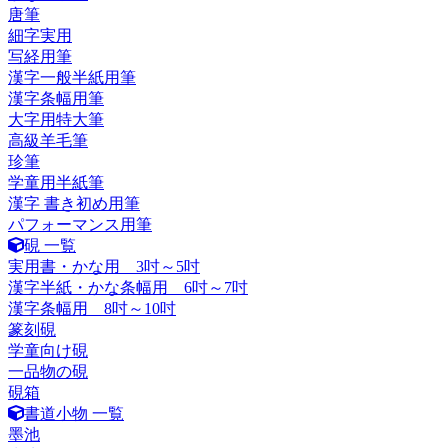
唐筆
細字実用
写経用筆
漢字一般半紙用筆
漢字条幅用筆
大字用特大筆
高級羊毛筆
珍筆
学童用半紙筆
漢字 書き初め用筆
パフォーマンス用筆
硯 一覧
実用書・かな用 3吋～5吋
漢字半紙・かな条幅用 6吋～7吋
漢字条幅用 8吋～10吋
篆刻硯
学童向け硯
一品物の硯
硯箱
書道小物 一覧
墨池