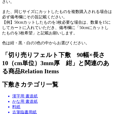
さい。
また、同じサイズにカットしたものを複数購入される場合は
必ず備考欄にその旨記載ください。
【例】50cmカットしたものを3枚必要な場合は、数量を15に
してカートに入れていただき、備考欄に「50cmにカットし
たものを3枚希望」と記載お願いします。
色は紺・黒・白の3色の中からお選びください。
「切り売りフェルト下敷 90幅×長さ
10（cm単位）3mm厚 紺」と関連のあ
る商品
Relation Items
下敷きカテゴリ一覧
漢字用 書道紙
かな用 書道紙
料紙
古筆臨書用紙