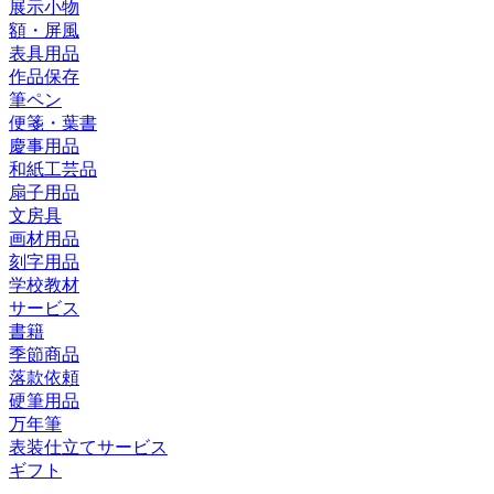
展示小物
額・屏風
表具用品
作品保存
筆ペン
便箋・葉書
慶事用品
和紙工芸品
扇子用品
文房具
画材用品
刻字用品
学校教材
サービス
書籍
季節商品
落款依頼
硬筆用品
万年筆
表装仕立てサービス
ギフト