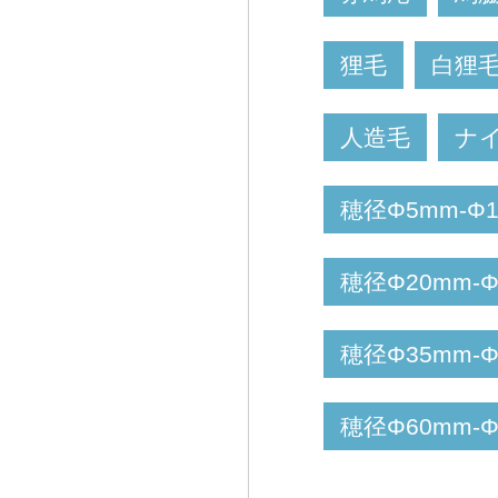
狸毛
白狸
人造毛
ナ
穂径Φ5mm-Φ
穂径Φ20mm-
穂径Φ35mm-
穂径Φ60mm-