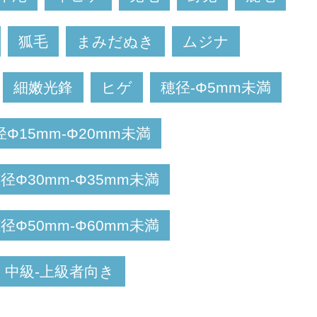
狐毛
まみだぬき
ムジナ
細嫩光鋒
ヒゲ
穂径-Φ5mm未満
径Φ15mm-Φ20mm未満
径Φ30mm-Φ35mm未満
径Φ50mm-Φ60mm未満
中級-上級者向き