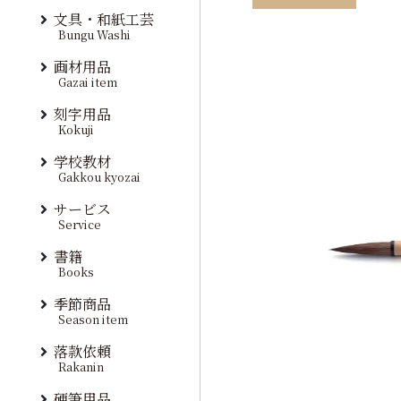
文具・和紙工芸
Bungu Washi
画材用品
Gazai item
刻字用品
Kokuji
学校教材
Gakkou kyozai
サービス
Service
書籍
Books
季節商品
Season item
落款依頼
Rakanin
硬筆用品