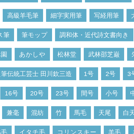
高級羊毛筆
細字実用筆
写経用筆
ス筆
筆モップ
調和体・近代詩文書向き
休園
あかしや
松林堂
武林邵芝巌
良筆伝統工芸士 田川欽三造
1号
2号
3
16号
20号
23号
間号
小号
兼毫
混紡
竹
馬毛
天尾
白
脇毛
イタチ毛
コリンスキー
羊毛