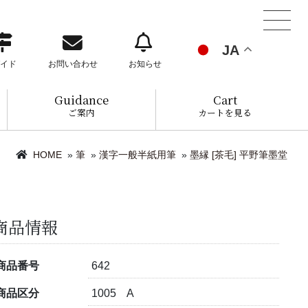
JA
イド
お問い合わせ
お知らせ
Guidance
Cart
ご案内
カートを見る
HOME
»
筆
»
漢字一般半紙用筆
»
墨縁 [茶毛] 平野筆墨堂
商品情報
商品番号
642
商品区分
1005 A