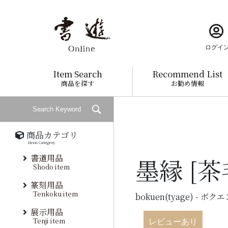
ログイ
Item Search
Recommend List
商品を探す
お勧め情報
商品カテゴリ
Item Categroy
書道用品
墨縁 [
Shodo item
篆刻用品
Tenkoku item
bokuen(tyage) - 
展示用品
Tenji item
レビューあり