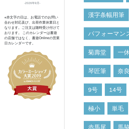
2026年9月
漢字条幅用筆
※赤文字の日は、お電話でのお問い
合わせ対応及び、出荷作業休業日と
なります。ご注文は随時受け付けて
パフォーマン
おります。 このカレンダーは書遊
の店舗ではなく、書遊Onlineの営業
日カレンダーです。
菊壽堂
一
琴匠筆
奈
9号
14号
極小
単毛
赤馬尾
馬