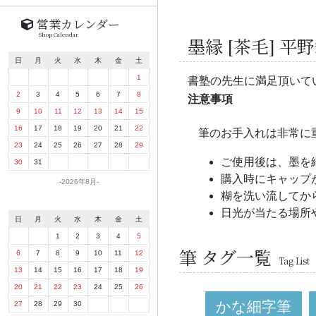
営業カレンダー
Shop Calendar
墨縁 [茶毛] 
日
月
火
水
木
金
土
1
書塾の先生に満足頂いて
2
3
4
5
6
7
8
注意事項
9
10
11
12
13
14
15
16
17
18
19
20
21
22
筆のお手入れは非常に
23
24
25
26
27
28
29
ご使用後は、墨を
30
31
購入時にキャップ
2026年8月
糊を洗い流してか
日光が当たる場所
日
月
火
水
木
金
土
1
2
3
4
5
筆 タグ一覧
6
7
8
9
10
11
12
Tag List
13
14
15
16
17
18
19
20
21
22
23
24
25
26
かな細字筆
27
28
29
30