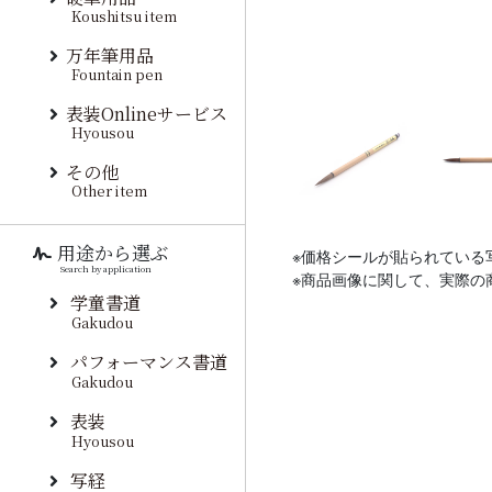
Koushitsu item
万年筆用品
Fountain pen
表装Onlineサービス
Hyousou
その他
Other item
用途から選ぶ
※価格シールが貼られている
Search by application
※商品画像に関して、実際の
学童書道
Gakudou
パフォーマンス書道
Gakudou
表装
Hyousou
写経