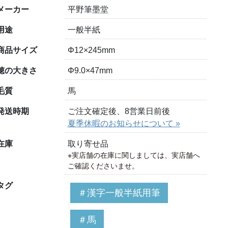
メーカー
平野筆墨堂
用途
一般半紙
商品サイズ
Φ12×245mm
穂の大きさ
Φ9.0×47mm
毛質
馬
発送時期
ご注文確定後、8営業日前後
夏季休暇のお知らせについて »
在庫
取り寄せ品
※実店舗の在庫に関しましては、実店舗へ
ご確認くださいませ。
タグ
＃漢字一般半紙用筆
＃馬