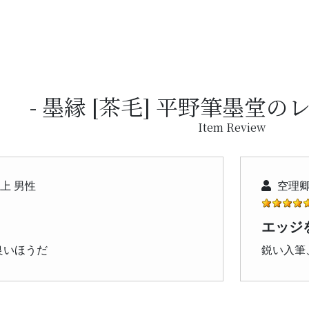
墨縁 [茶毛] 平野筆墨堂の
Item Review
以上 男性
空理卿
エッジ
良いほうだ
鋭い入筆