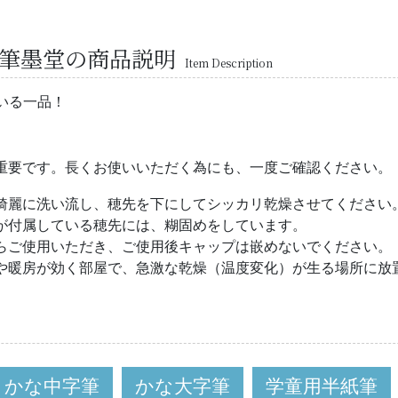
平野筆墨堂の商品説明
Item Description
いる一品！
重要です。長くお使いいただく為にも、一度ご確認ください。
綺麗に洗い流し、穂先を下にしてシッカリ乾燥させてください
が付属している穂先には、糊固めをしています。
らご使用いただき、ご使用後キャップは嵌めないでください。
や暖房が効く部屋で、急激な乾燥（温度変化）が生る場所に放
かな中字筆
かな大字筆
学童用半紙筆