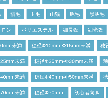
毛
猫毛
玉毛
山猫
豚毛
黒豚毛
イロン
ポリエステル
細長鋒
細光鋒
10mm未満
穂径Φ10mm-Φ15mm未満
穂
Φ25mm未満
穂径Φ25mm-Φ30mm未満
穂
Φ40mm未満
穂径Φ40mm-Φ50mm未満
穂
Φ70mm未満
穂径Φ70mm-
初心者向き