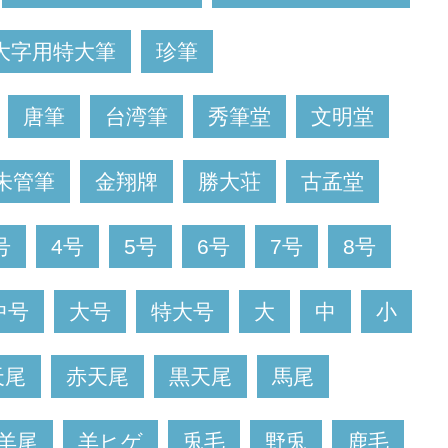
大字用特大筆
珍筆
唐筆
台湾筆
秀筆堂
文明堂
朱管筆
金翔牌
勝大荘
古孟堂
号
4号
5号
6号
7号
8号
中号
大号
特大号
大
中
小
天尾
赤天尾
黒天尾
馬尾
羊尾
羊ヒゲ
兎毛
野兎
鹿毛