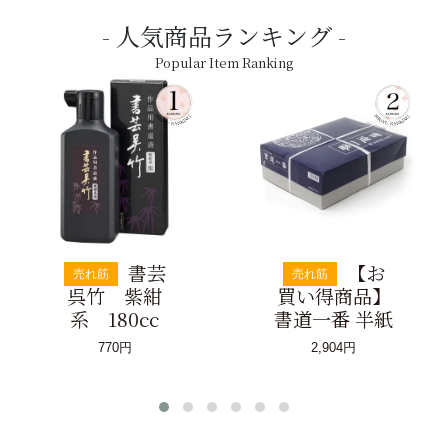
人気商品ランキング
Popular Item Ranking
書芸
【お
売れ筋
売れ筋
呉竹 紫紺
買い得商品】
系 180cc
書道一番 半紙
770円
2,904円