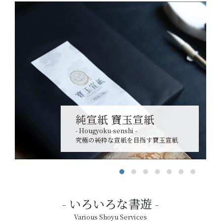
純宣紙 寶玉宣紙
- Hougyoku-senshi -
究極の純粋な宣紙を目指す寶玉宣紙
いろいろな書遊
Various Shoyu Services