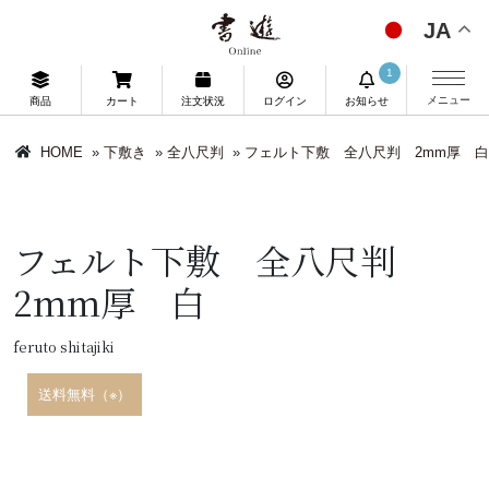
JA
1
メニュー
商品
カート
注文状況
ログイン
お知らせ
HOME
»
下敷き
»
全八尺判
»
フェルト下敷 全八尺判 2mm厚 白
フェルト下敷 全八尺判
2mm厚 白
feruto shitajiki
送料無料（※）