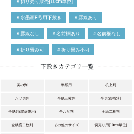
＃切り売り販売[10cm単位]
＃水墨画F号用下敷き
＃罫線あり
＃罫線なし
＃名前欄あり
＃名前欄なし
＃折り畳み可
＃折り畳み不可
下敷きカテゴリ一覧
美の判
半紙用
机上判
八ツ切判
半紙三枚判
半切(条幅)判
全紙判(聯落兼用)
全八尺判
全紙二枚判
全紙横二枚判
その他のサイズ
切売り用[10cm単位]