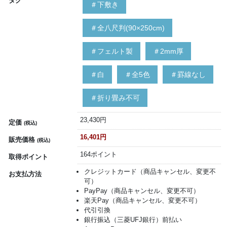
タグ
＃下敷き
＃全八尺判(90×250cm)
＃フェルト製
＃2mm厚
＃白
＃全5色
＃罫線なし
＃折り畳み不可
23,430円
定価
(税込)
16,401円
販売価格
(税込)
164ポイント
取得ポイント
クレジットカード（商品キャンセル、変更不
お支払方法
可）
PayPay（商品キャンセル、変更不可）
楽天Pay（商品キャンセル、変更不可）
代引引換
銀行振込（三菱UFJ銀行）前払い