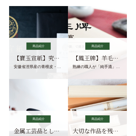
商品紹介
商品紹介
【寶玉宣紙】究極の純粋な宣紙を目指す寶玉宣紙
【鳳王牌】羊毛筆×濃墨での揮毫に最適な宣紙系画仙紙
安徽省涇県産の青檀皮・砂田稲藁・清らかな渓流水、熟練手漉き職人の卓越した手漉技術による最高級の純宣紙です。
熟練の職人が「純手漉」で漉きあげる書画紙。宣紙を好まれるお客様向けの棉料単宣に漉きあげました。
商品紹介
商品紹介
金属工芸品としての文鎮
大切な作品を残す作品保存商品