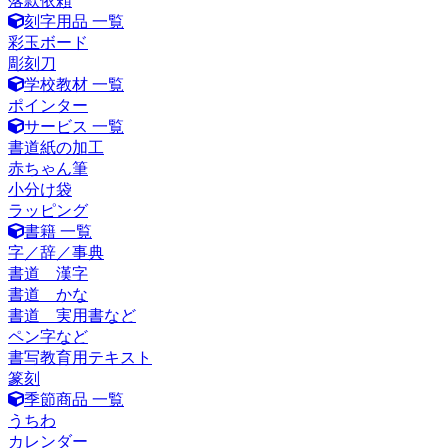
落款依頼
刻字用品 一覧
彩玉ボード
彫刻刀
学校教材 一覧
ポインター
サービス 一覧
書道紙の加工
赤ちゃん筆
小分け袋
ラッピング
書籍 一覧
字／辞／事典
書道 漢字
書道 かな
書道 実用書など
ペン字など
書写教育用テキスト
篆刻
季節商品 一覧
うちわ
カレンダー