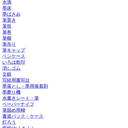
水滴
墨床
墨ばさみ
筆置き
筆筒
筆巻
筆櫛
筆吊り
筆キャップ
ペンケース
いろは歌印
消しゴム
文鎮
写経用書写台
墨落とし・墨用接着剤
墨磨り機
水書きシート・筆
ペーパーナイフ
筆固め用糊
書道バック・ケース
灯ろう