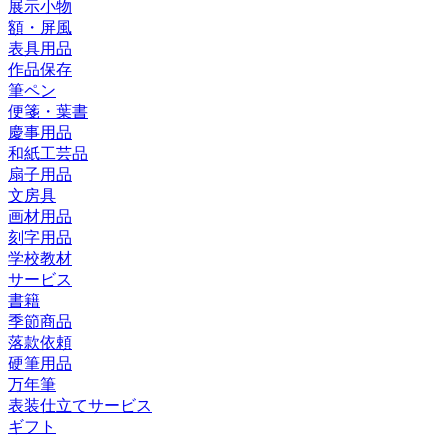
展示小物
額・屏風
表具用品
作品保存
筆ペン
便箋・葉書
慶事用品
和紙工芸品
扇子用品
文房具
画材用品
刻字用品
学校教材
サービス
書籍
季節商品
落款依頼
硬筆用品
万年筆
表装仕立てサービス
ギフト