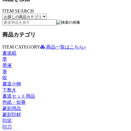
ITEM SEARCH
商品カテゴリ
ITEM CATEGORY
商品一覧はこちら»
書道紙
墨
墨液
筆
硯
書道小物
下敷き
書道セット用品
色紙・短冊
篆刻用品
篆刻印材
印泥
印刀