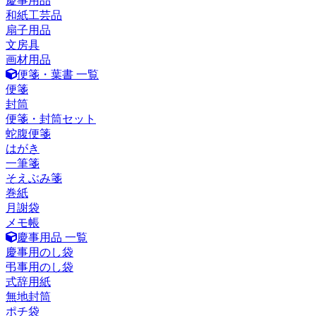
慶事用品
和紙工芸品
扇子用品
文房具
画材用品
便箋・葉書 一覧
便箋
封筒
便箋・封筒セット
蛇腹便箋
はがき
一筆箋
そえぶみ箋
巻紙
月謝袋
メモ帳
慶事用品 一覧
慶事用のし袋
弔事用のし袋
式辞用紙
無地封筒
ポチ袋