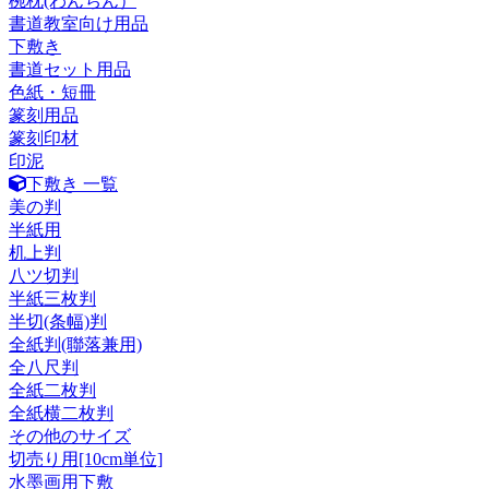
椀枕(わんちん）
書道教室向け用品
下敷き
書道セット用品
色紙・短冊
篆刻用品
篆刻印材
印泥
下敷き 一覧
美の判
半紙用
机上判
八ツ切判
半紙三枚判
半切(条幅)判
全紙判(聯落兼用)
全八尺判
全紙二枚判
全紙横二枚判
その他のサイズ
切売り用[10cm単位]
水墨画用下敷