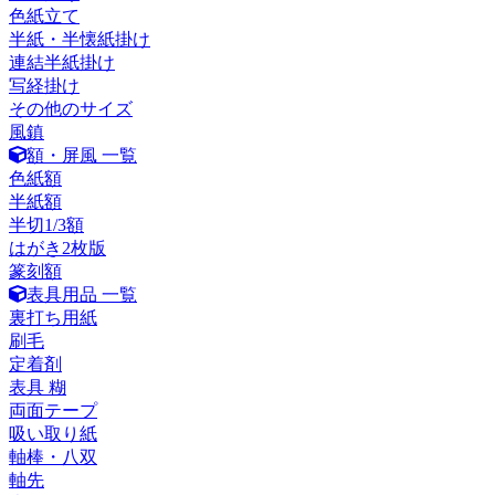
色紙立て
半紙・半懐紙掛け
連結半紙掛け
写経掛け
その他のサイズ
風鎮
額・屏風 一覧
色紙額
半紙額
半切1/3額
はがき2枚版
篆刻額
表具用品 一覧
裏打ち用紙
刷毛
定着剤
表具 糊
両面テープ
吸い取り紙
軸棒・八双
軸先