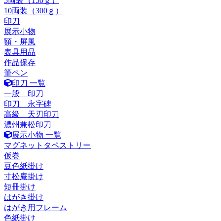
5両装（150ｇ）
10両装（300ｇ）
印刀
展示小物
額・屏風
表具用品
作品保存
筆ペン
印刀 一覧
一般 印刀
印刀 永字碑
高級 天刃印刀
濃州兼松印刀
展示小物 一覧
マグネットタペストリー
仮巻
豆色紙掛け
寸松庵掛け
短冊掛け
はがき掛け
はがき用フレーム
色紙掛け