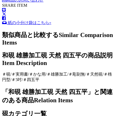
商品のお問い合わせ
SHARE ITEM
紙の小分け袋はこちら»
類似商品と比較する
Similar Comparison
Items
和硯 雄勝加工硯 天然 四五平の商品説明
Item Description
＃硯/＃実用書/＃かな用/＃雄勝加工/＃彫刻無/＃天然硯/＃楕
円型/＃5吋/＃四五平
「和硯 雄勝加工硯 天然 四五平」と関連
のある商品
Relation Items
硯カテゴリ一覧