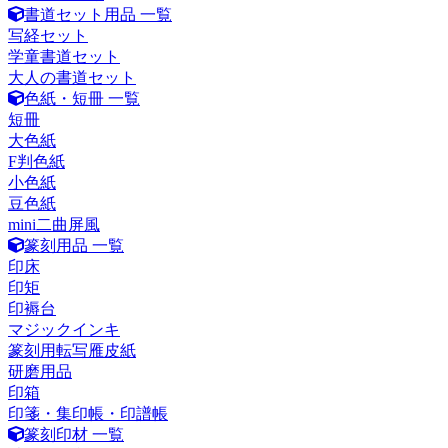
書道セット用品 一覧
写経セット
学童書道セット
大人の書道セット
色紙・短冊 一覧
短冊
大色紙
F判色紙
小色紙
豆色紙
mini二曲屏風
篆刻用品 一覧
印床
印矩
印褥台
マジックインキ
篆刻用転写雁皮紙
研磨用品
印箱
印箋・集印帳・印譜帳
篆刻印材 一覧