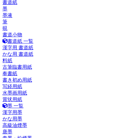
書道紙
墨
墨液
筆
硯
書道小物
書道紙 一覧
漢字用 書道紙
かな用 書道紙
料紙
古筆臨書用紙
奉書紙
書き初め用紙
写経用紙
水墨画用紙
賞状用紙
墨 一覧
漢字用墨
かな用墨
高級油煙墨
唐墨