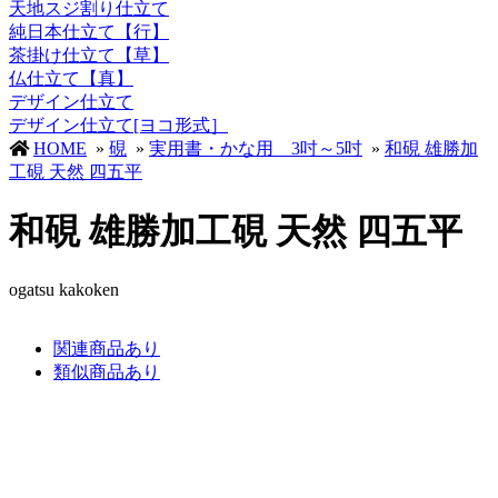
天地スジ割り仕立て
純日本仕立て【行】
茶掛け仕立て【草】
仏仕立て【真】
デザイン仕立て
デザイン仕立て[ヨコ形式］
HOME
»
硯
»
実用書・かな用 3吋～5吋
»
和硯 雄勝加
工硯 天然 四五平
和硯 雄勝加工硯 天然 四五平
ogatsu kakoken
関連商品あり
類似商品あり