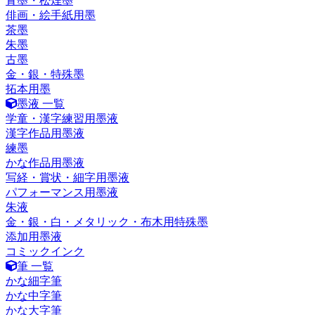
青墨・松煙墨
俳画・絵手紙用墨
茶墨
朱墨
古墨
金・銀・特殊墨
拓本用墨
墨液 一覧
学童・漢字練習用墨液
漢字作品用墨液
練墨
かな作品用墨液
写経・賞状・細字用墨液
パフォーマンス用墨液
朱液
金・銀・白・メタリック・布木用特殊墨
添加用墨液
コミックインク
筆 一覧
かな細字筆
かな中字筆
かな大字筆