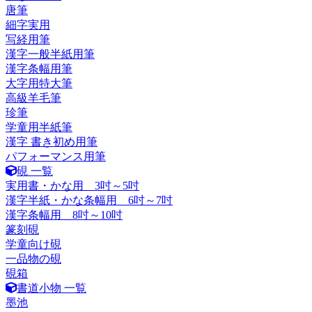
唐筆
細字実用
写経用筆
漢字一般半紙用筆
漢字条幅用筆
大字用特大筆
高級羊毛筆
珍筆
学童用半紙筆
漢字 書き初め用筆
パフォーマンス用筆
硯 一覧
実用書・かな用 3吋～5吋
漢字半紙・かな条幅用 6吋～7吋
漢字条幅用 8吋～10吋
篆刻硯
学童向け硯
一品物の硯
硯箱
書道小物 一覧
墨池