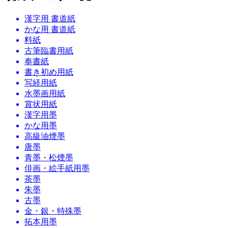
漢字用 書道紙
かな用 書道紙
料紙
古筆臨書用紙
奉書紙
書き初め用紙
写経用紙
水墨画用紙
賞状用紙
漢字用墨
かな用墨
高級油煙墨
唐墨
青墨・松煙墨
俳画・絵手紙用墨
茶墨
朱墨
古墨
金・銀・特殊墨
拓本用墨