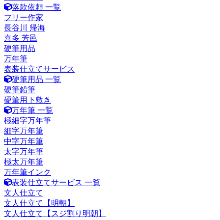
落款依頼 一覧
フリー作家
長谷川 帰海
喜多 芳邑
硬筆用品
万年筆
表装仕立てサービス
硬筆用品 一覧
硬筆鉛筆
硬筆用下敷き
万年筆 一覧
極細字万年筆
細字万年筆
中字万年筆
太字万年筆
極太万年筆
万年筆インク
表装仕立てサービス 一覧
文人仕立て
文人仕立て【明朝】
文人仕立て【スジ割り明朝】