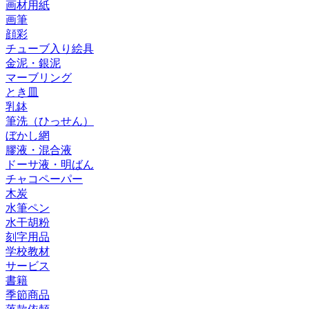
画材用紙
画筆
顔彩
チューブ入り絵具
金泥・銀泥
マーブリング
とき皿
乳鉢
筆洗（ひっせん）
ぼかし網
膠液・混合液
ドーサ液・明ばん
チャコペーパー
木炭
水筆ペン
水干胡粉
刻字用品
学校教材
サービス
書籍
季節商品