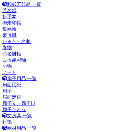
和紙工芸品 一覧
芳名録
折手本
御朱印帳
集画帳
姫屏風
かるた・名刺
巻物
命名掛軸
白抜趣彩軸
小物
ノート
扇子用品 一覧
扇面用紙
扇子
扇面定規
扇子立・扇子掛
扇子たとう
文房具 一覧
付箋
画材用品 一覧