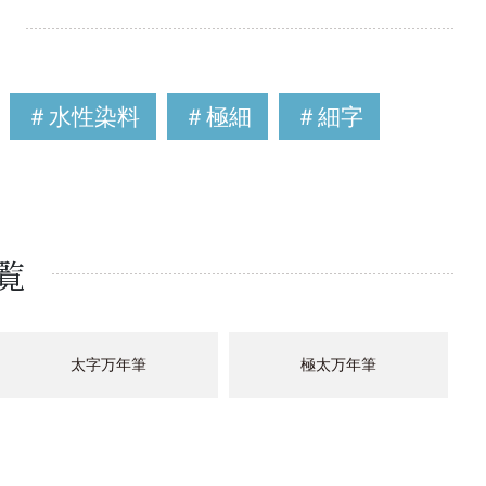
＃水性染料
＃極細
＃細字
覧
太字万年筆
極太万年筆