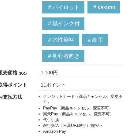
＃パイロット
＃kakuno
＃黒インク付
＃水性染料
＃細字
＃初心者向き
販売価格
1,100円
(税込)
取得ポイント
11ポイント
クレジットカード（商品キャンセル、変更不
お支払方法
可）
PayPay（商品キャンセル、変更不可）
楽天Pay（商品キャンセル、変更不可）
代引引換
銀行振込（三菱UFJ銀行）前払い
Amazon Pay