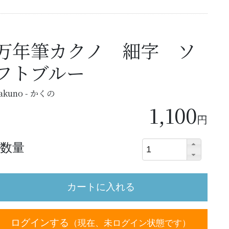
万年筆カクノ 細字 ソ
フトブルー
akuno - かくの
1,100
円
数量
ログインする
（現在、未ログイン状態です）