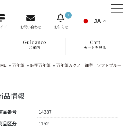
1
JA
イド
お問い合わせ
お知らせ
Guidance
Cart
ご案内
カートを見る
OME
»
万年筆
»
細字万年筆
»
万年筆カクノ 細字 ソフトブルー
商品情報
商品番号
14387
商品区分
1152