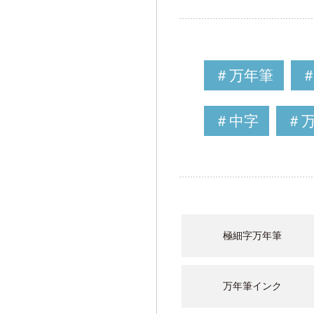
＃万年筆
＃中字
＃
極細字万年筆
万年筆インク