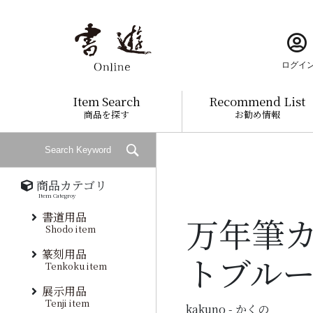
ログイ
Item Search
Recommend List
商品を探す
お勧め情報
商品カテゴリ
Item Categroy
書道用品
万年筆
Shodo item
篆刻用品
トブル
Tenkoku item
展示用品
Tenji item
kakuno - かくの