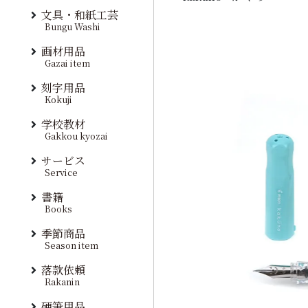
文具・和紙工芸
Bungu Washi
画材用品
Gazai item
刻字用品
Kokuji
学校教材
Gakkou kyozai
サービス
Service
書籍
Books
季節商品
Season item
落款依頼
Rakanin
硬筆用品