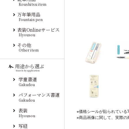
Koushitsu item
万年筆用品
Fountain pen
表装Onlineサービス
Hyousou
その他
Other item
用途から選ぶ
Search by application
学童書道
Gakudou
パフォーマンス書道
Gakudou
表装
※価格シールが貼られている
Hyousou
※商品画像に関して、実際の
写経