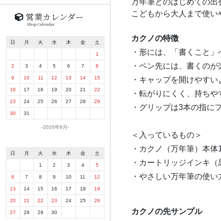
万年筆とのはじめての出会
こどもから大人まで使い
営業カレンダー
Shop Calendar
カクノの特徴
日
月
火
水
木
金
土
・形には、「書くこと」
1
・ペン先には、書くのが
2
3
4
5
6
7
8
9
10
11
12
13
14
15
・キャップを開けやすい
16
17
18
19
20
21
22
・転がりにくく、持ちや
23
24
25
26
27
28
29
・グリップは3本の指に
30
31
2026年8月
＜入っているもの＞
・カクノ（万年筆）本体
日
月
火
水
木
金
土
・カートリッジインキ（
1
2
3
4
5
・やさしい万年筆の使い
6
7
8
9
10
11
12
13
14
15
16
17
18
19
20
21
22
23
24
25
26
カクノの先サンプル
27
28
29
30