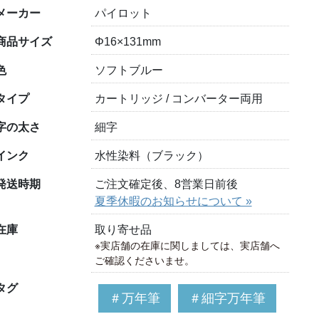
メーカー
パイロット
商品サイズ
Φ16×131mm
色
ソフトブルー
タイプ
カートリッジ / コンバーター両用
字の太さ
細字
インク
水性染料（ブラック）
発送時期
ご注文確定後、8営業日前後
夏季休暇のお知らせについて »
在庫
取り寄せ品
※実店舗の在庫に関しましては、実店舗へ
ご確認くださいませ。
タグ
＃万年筆
＃細字万年筆