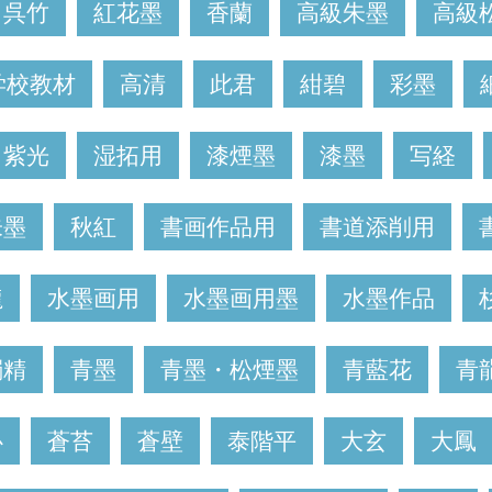
呉竹
紅花墨
香蘭
高級朱墨
高級
学校教材
高清
此君
紺碧
彩墨
紫光
湿拓用
漆煙墨
漆墨
写経
朱墨
秋紅
書画作品用
書道添削用
龍
水墨画用
水墨画用墨
水墨作品
燭精
青墨
青墨・松煙墨
青藍花
青
心
蒼苔
蒼壁
泰階平
大玄
大鳳