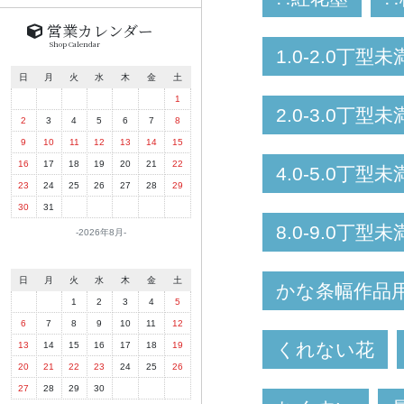
営業カレンダー
Shop Calendar
1.0-2.0丁型未
日
月
火
水
木
金
土
1
2.0-3.0丁型未
2
3
4
5
6
7
8
9
10
11
12
13
14
15
16
17
18
19
20
21
22
4.0-5.0丁型未
23
24
25
26
27
28
29
30
31
8.0-9.0丁型未
2026年8月
日
月
火
水
木
金
土
かな条幅作品
1
2
3
4
5
6
7
8
9
10
11
12
くれない花
13
14
15
16
17
18
19
20
21
22
23
24
25
26
27
28
29
30