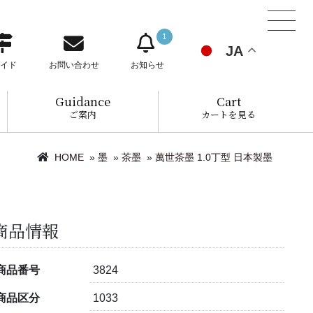
1
JA
イド
お問い合わせ
お知らせ
Guidance
Cart
ご案内
カートを見る
HOME
»
墨
»
茶墨
»
萬世茶墨 1.0丁型 日本製墨
商品情報
商品番号
3824
商品区分
1033