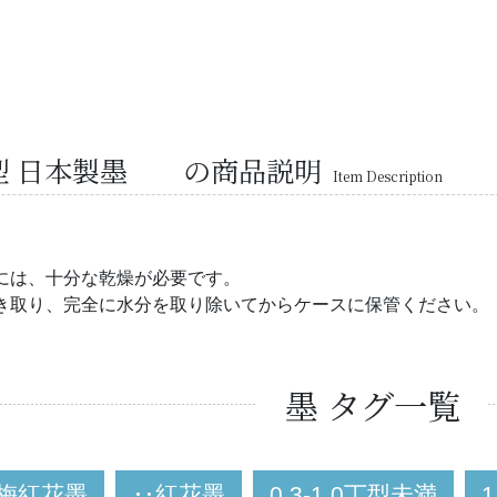
丁型 日本製墨 の商品説明
Item Description
には、十分な乾燥が必要です。
き取り、完全に水分を取り除いてからケースに保管ください。
墨 タグ一覧
梅紅花墨
‥紅花墨
0.3-1.0丁型未満
1