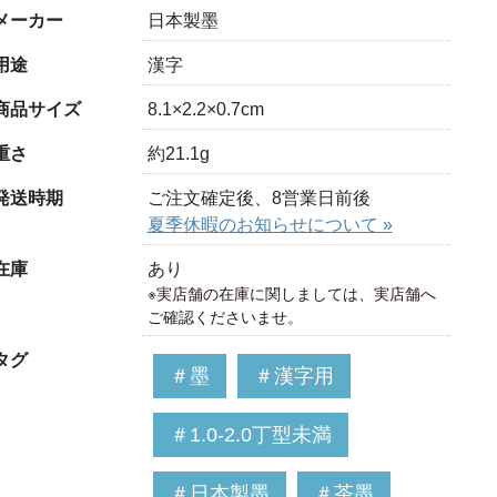
メーカー
日本製墨
用途
漢字
商品サイズ
8.1×2.2×0.7cm
重さ
約21.1g
発送時期
ご注文確定後、8営業日前後
夏季休暇のお知らせについて »
在庫
あり
※実店舗の在庫に関しましては、実店舗へ
ご確認くださいませ。
タグ
＃墨
＃漢字用
＃1.0-2.0丁型未満
＃日本製墨
＃茶墨