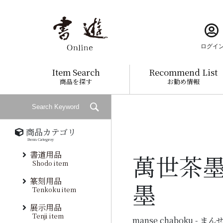
ログイ
Item Search
Recommend List
商品を探す
お勧め情報
商品カテゴリ
Item Categroy
書道用品
萬世茶墨
Shodo item
篆刻用品
墨
Tenkoku item
展示用品
Tenji item
manse chaboku - ま