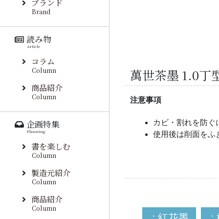
ブランド
Brand
読み物
Article
コラム
Column
萬世茶墨 1.0
商品紹介
Column
注意事項
カビ・割れを防ぐ
企画特集
Planning
使用後は削面をふ
書を楽しむ
Column
製造元紹介
Column
商品紹介
Column
∴紅花墨
∴