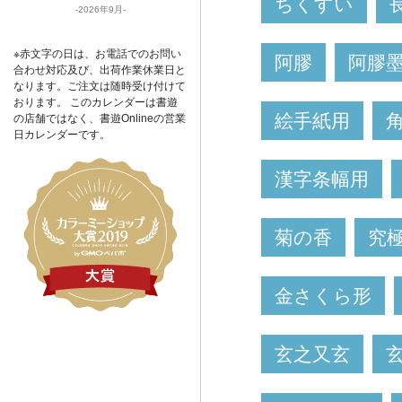
ちくすい
2026年9月
※赤文字の日は、お電話でのお問い
阿膠
阿膠
合わせ対応及び、出荷作業休業日と
なります。ご注文は随時受け付けて
おります。 このカレンダーは書遊
絵手紙用
の店舗ではなく、書遊Onlineの営業
日カレンダーです。
漢字条幅用
菊の香
究
金さくら形
玄之又玄