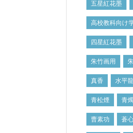
五星紅花墨
高校教科向け
四星紅花墨
朱竹画用
真香
水平
青松煙
青
曹素功
蒼