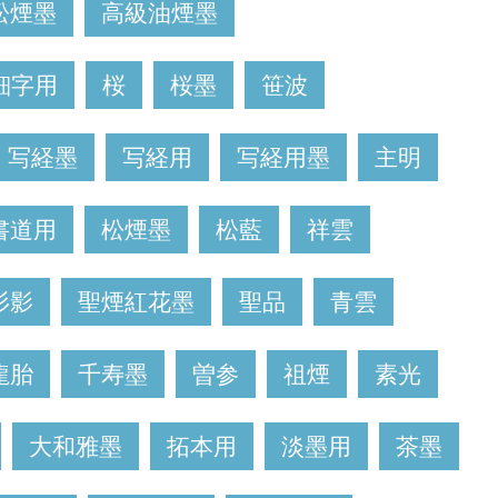
松煙墨
高級油煙墨
細字用
桜
桜墨
笹波
写経墨
写経用
写経用墨
主明
書道用
松煙墨
松藍
祥雲
杉影
聖煙紅花墨
聖品
青雲
龍胎
千寿墨
曽参
祖煙
素光
大和雅墨
拓本用
淡墨用
茶墨