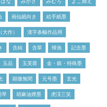
にばな
みかさ
みむろ
よこ婦え
仙
画仙紙向き
絵手紙墨
（大作）
漢字条幅作品用
き
含純
含翠
帰漁
記念墨
玉品
玉芙蓉
金・銀・特殊墨
光
顕微無間
元号墨
玄光
胡琴
胡麻油煙墨
虎渓三笑