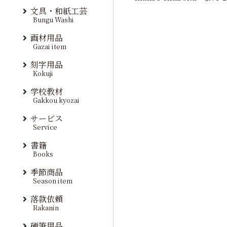
文具・和紙工芸
Bungu Washi
画材用品
Gazai item
刻字用品
Kokuji
学校教材
Gakkou kyozai
サービス
Service
書籍
Books
季節商品
Season item
落款依頼
Rakanin
硬筆用品