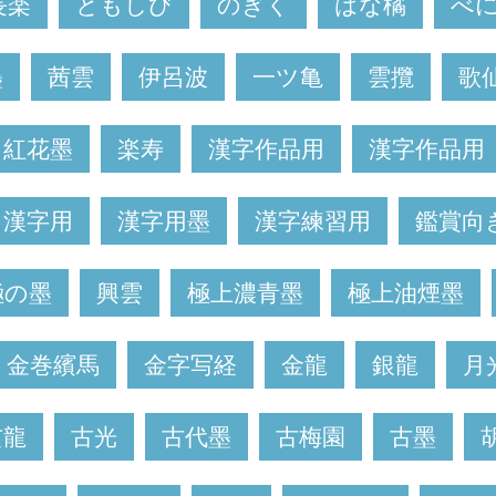
長楽
ともしび
のぎく
はな橘
べ
墨
茜雲
伊呂波
一ツ亀
雲攬
歌
角紅花墨
楽寿
漢字作品用
漢字作品用
漢字用
漢字用墨
漢字練習用
鑑賞向
極の墨
興雲
極上濃青墨
極上油煙墨
金巻繽馬
金字写経
金龍
銀龍
月
玄龍
古光
古代墨
古梅園
古墨