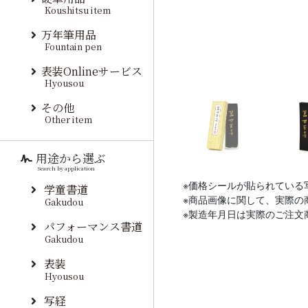
Koushitsu item
万年筆用品
Fountain pen
表装Onlineサービス
Hyousou
その他
Other item
用途から選ぶ
Search by application
※価格シールが貼られている
学童書道
※商品画像に関して、実際の
Gakudou
※製造年月日は実際のご注文
パフォーマンス書道
Gakudou
表装
Hyousou
写経