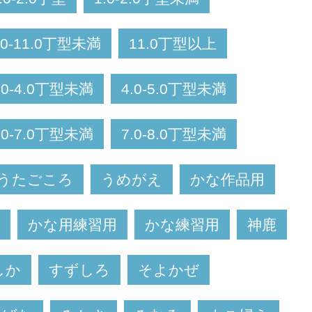
.0-11.0丁型未満
11.0丁型以上
.0-4.0丁型未満
4.0-5.0丁型未満
.0-7.0丁型未満
7.0-8.0丁型未満
うたごころ
うめがえ
かな作品用
かな用練習用
かな練習用
神鹿
しか
すずしろ
そよかぜ