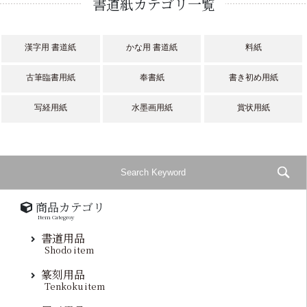
書道紙カテゴリ一覧
漢字用 書道紙
かな用 書道紙
料紙
古筆臨書用紙
奉書紙
書き初め用紙
写経用紙
水墨画用紙
賞状用紙
商品カテゴリ
Item Categroy
書道用品
Shodo item
篆刻用品
Tenkoku item