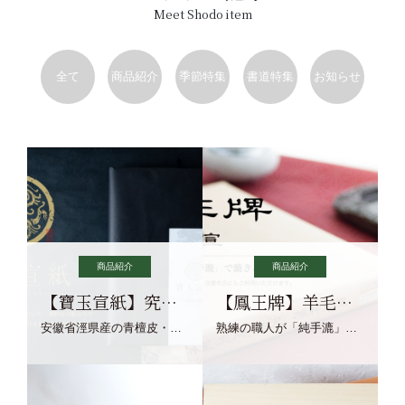
Meet Shodo item
全て
商品紹介
季節特集
書道特集
お知らせ
商品紹介
商品紹介
【寶玉宣紙】究極の純粋な宣紙を目指す寶玉宣紙
【鳳王牌】羊毛筆×濃墨での揮毫に最適な宣紙系画仙紙
安徽省涇県産の青檀皮・砂田稲藁・清らかな渓流水、熟練手漉き職人の卓越した手漉技術による最高級の純宣紙です。
熟練の職人が「純手漉」で漉きあげる書画紙。宣紙を好まれるお客様向けの棉料単宣に漉きあげました。