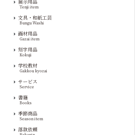
展示用品
Tenji item
文具・和紙工芸
Bungu Washi
画材用品
Gazai item
刻字用品
Kokuji
学校教材
Gakkou kyozai
サービス
Service
書籍
Books
季節商品
Season item
落款依頼
Rakanin