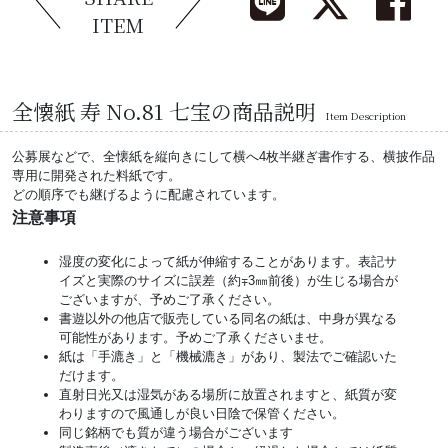
ITEM
全懐紙 寿 No.81 七宝の商品説明
Item Description
公募展などで、全懐紙を縦向きにして横へ4枚半継ぎ書作する、横披作品
専用に開発された料紙です。
どの順序でも継げるように配慮されています。
注意事項
湿度の変化によって紙が伸縮することがあります。表記サ
イズと実際のサイズに誤差（約∓3㎜前後）が生じる場合が
ございますが、予めご了承ください。
書遊以外の他店で販売している同名の紙は、中身が異なる
可能性があります。予めご了承くださいませ。
紙は「手漉き」と「機械漉き」があり、製法でご確認いた
だけます。
直射日光又は湿気がある場所に放置されますと、紙質が変
わりますので風通しが良い日陰で保管ください。
同じ銘柄でも質が違う場合がございます