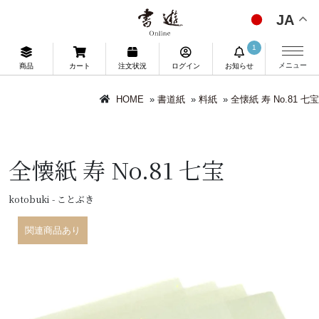
JA
1
メニュー
商品
カート
注文状況
ログイン
お知らせ
HOME
»
書道紙
»
料紙
»
全懐紙 寿 No.81 七宝
全懐紙 寿 No.81 七宝
kotobuki - ことぶき
関連商品あり