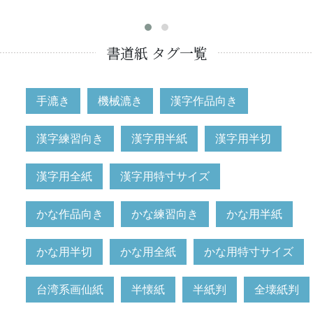
書道紙 タグ一覧
手漉き
機械漉き
漢字作品向き
漢字練習向き
漢字用半紙
漢字用半切
漢字用全紙
漢字用特寸サイズ
かな作品向き
かな練習向き
かな用半紙
かな用半切
かな用全紙
かな用特寸サイズ
台湾系画仙紙
半懐紙
半紙判
全壊紙判