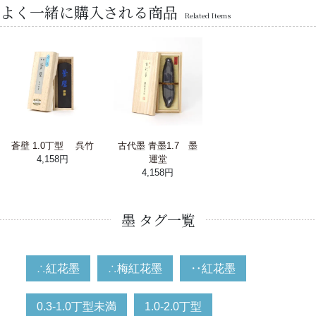
よく一緒に購入される商品
Related Items
蒼壁 1.0丁型 呉竹
古代墨 青墨1.7 墨
4,158円
運堂
4,158円
墨 タグ一覧
∴紅花墨
∴梅紅花墨
‥紅花墨
0.3-1.0丁型未満
1.0-2.0丁型