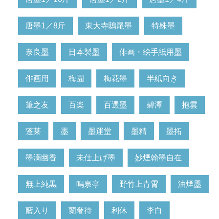
唐墨1／8斤
東大寺鴟尾墨
特殊墨
奈良墨
日本製墨
俳画・絵手紙用墨
俳画用
梅園
梅花墨
半紙向き
筆之友
百楽
百選墨
碧潭
抱雲
蓬莱
墨
墨運堂
墨精
墨拓
墨滴幽香
未仕上げ墨
妙煙翰墨自在
無上純黒
鳴泉亭
野竹上青霄
油煙墨
藍入り
蘭奢待
利休
李白