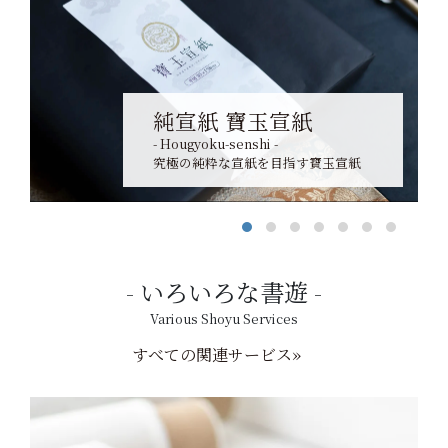
純宣紙 寶玉宣紙
- Hougyoku-senshi -
究極の純粋な宣紙を目指す寶玉宣紙
いろいろな書遊
Various Shoyu Services
すべての関連サービス»