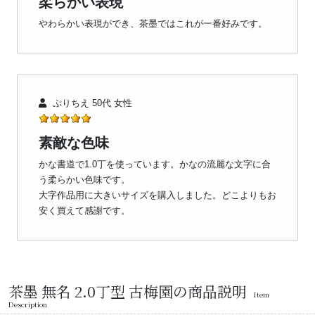
柔らかい表現
やわらかい表現ができ、茶墨ではこれが一番好みです。
ぷりちえ 50代 女性
素敵な色味
かな書道で1.0丁を使っています。かなの流麗な文字に合
う柔らかい色味です。
大字作品用に大きいサイズを購入しました。どこよりもお
安く買えて感謝です。
茶墨 無名 2.0丁型 古梅園の商品説明
Item
Description