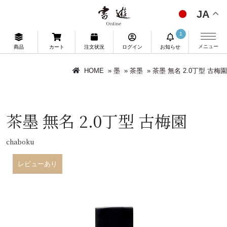
JA
1
メニュー
商品
カート
注文状況
ログイン
お知らせ
HOME
»
墨
»
茶墨
»
茶墨 無名 2.0丁型 古梅園
茶墨 無名 2.0丁型 古梅園
chaboku
レビューあり