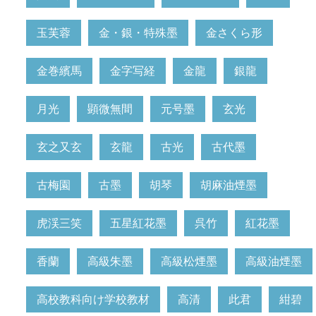
玉芙蓉
金・銀・特殊墨
金さくら形
金巻繽馬
金字写経
金龍
銀龍
月光
顕微無間
元号墨
玄光
玄之又玄
玄龍
古光
古代墨
古梅園
古墨
胡琴
胡麻油煙墨
虎渓三笑
五星紅花墨
呉竹
紅花墨
香蘭
高級朱墨
高級松煙墨
高級油煙墨
高校教科向け学校教材
高清
此君
紺碧