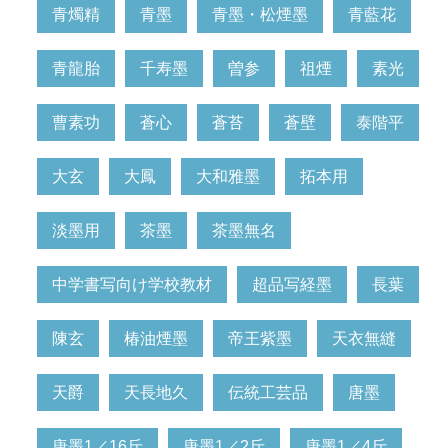
青燭精
青墨
青墨・松煙墨
青藍花
青龍胎
千寿墨
曽参
祖煙
素光
曹素功
蒼心
蒼苔
蒼壁
泰階平
大玄
大鳳
大和雅墨
拓本用
淡墨用
茶墨
茶墨無名
中学書写向け学校教材
超品写経墨
長葉
陳玄
椿油煙墨
帝王紫墨
天衣無縫
天爵
天長地久
伝統工芸品
唐墨
唐墨1／16斤
唐墨1／2斤
唐墨1／4斤