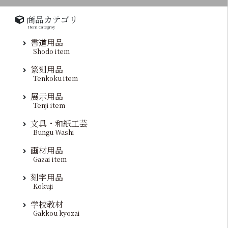
商品カテゴリ
Item Categroy
書道用品
Shodo item
篆刻用品
Tenkoku item
展示用品
Tenji item
文具・和紙工芸
Bungu Washi
画材用品
Gazai item
刻字用品
Kokuji
学校教材
Gakkou kyozai