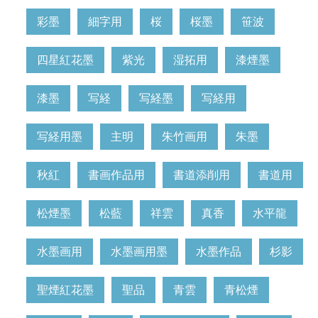
彩墨
細字用
桜
桜墨
笹波
四星紅花墨
紫光
湿拓用
漆煙墨
漆墨
写経
写経墨
写経用
写経用墨
主明
朱竹画用
朱墨
秋紅
書画作品用
書道添削用
書道用
松煙墨
松藍
祥雲
真香
水平龍
水墨画用
水墨画用墨
水墨作品
杉影
聖煙紅花墨
聖品
青雲
青松煙