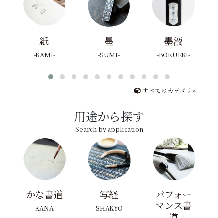
紙
墨
墨液
KAMI
SUMI
BOKUEKI
すべてのカテゴリ»
用途から探す
Search by application
かな書道
写経
パフォー
マンス書
KANA
SHAKYO
道