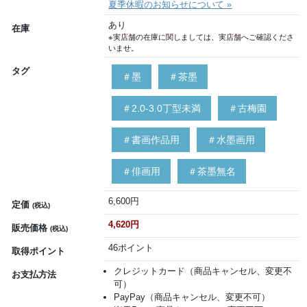
夏季休暇のお知らせについて »
あり
在庫
※実店舗の在庫に関しましては、実店舗へご確認くださ
いませ。
タグ
＃墨
＃茶墨
＃2.0-3.0丁型未満
＃古梅園
＃書画作品用
＃水墨画用
＃俳画用
＃茶墨無名
6,600円
定価
(税込)
4,620円
販売価格
(税込)
46ポイント
取得ポイント
クレジットカード（商品キャンセル、変更不
お支払方法
可）
PayPay（商品キャンセル、変更不可）