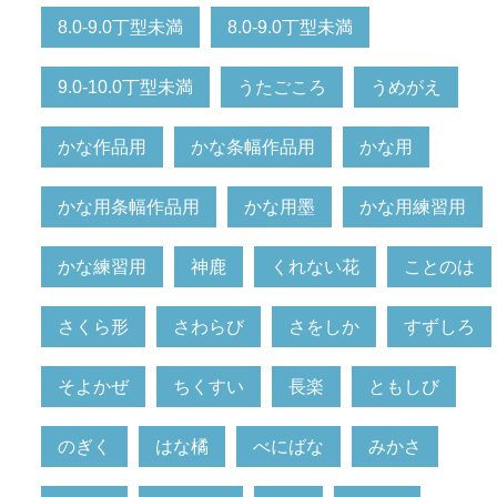
8.0-9.0丁型未満
8.0-9.0丁型未満
9.0-10.0丁型未満
うたごころ
うめがえ
かな作品用
かな条幅作品用
かな用
かな用条幅作品用
かな用墨
かな用練習用
かな練習用
神鹿
くれない花
ことのは
さくら形
さわらび
さをしか
すずしろ
そよかぜ
ちくすい
長楽
ともしび
のぎく
はな橘
べにばな
みかさ