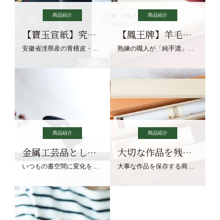
商品紹介
商品紹介
【寶玉宣紙】究極の純粋な宣紙を目指す寶玉宣紙
【鳳王牌】羊毛筆×濃墨での揮毫に最適な宣紙系画仙紙
安徽省涇県産の青檀皮・砂田稲藁・清らかな渓流水、熟練手漉き職人の卓越した手漉技術による最高級の純宣紙です。
熟練の職人が「純手漉」で漉きあげる書画紙。宣紙を好まれるお客様向けの棉料単宣に漉きあげました。
商品紹介
商品紹介
金属工芸品としての文鎮
大切な作品を残す作品保存商品
いつもの書空間に変化を与えてくれる、見ているだけで愉しくなる金属工芸品の文鎮をご紹介します。
大事な作品を保存する商品を取りまとめてご紹介ます。