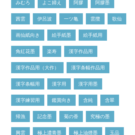
みむろ
よこ婦え
阿膠
阿膠墨
茜雲
伊呂波
一ツ亀
雲攬
歌仙
画仙紙向き
絵手紙墨
絵手紙用
角紅花墨
楽寿
漢字作品用
漢字作品用（大作）
漢字条幅作品用
漢字条幅用
漢字用
漢字用墨
漢字練習用
鑑賞向き
含純
含翠
帰漁
記念墨
菊の香
究極の墨
興雲
極上濃青墨
極上油煙墨
玉品