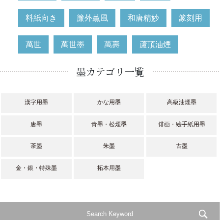
料紙向き
簾外薫風
和唐精妙
篆刻用
萬世
萬世墨
萬壽
蘆頂油煙
墨カテゴリ一覧
漢字用墨
かな用墨
高級油煙墨
唐墨
青墨・松煙墨
俳画・絵手紙用墨
茶墨
朱墨
古墨
金・銀・特殊墨
拓本用墨