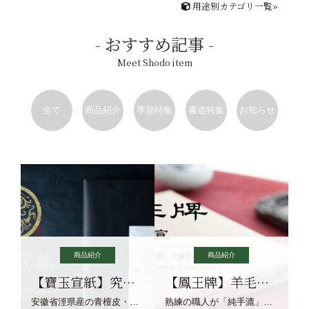
用途別カテゴリ一覧»
おすすめ記事
Meet Shodo item
全て
商品紹介
季節特集
書道特集
お知らせ
商品紹介
商品紹介
【寶玉宣紙】究極の純粋な宣紙を目指す寶玉宣紙
【鳳王牌】羊毛筆×濃墨での揮毫に最適な宣紙系画仙紙
安徽省涇県産の青檀皮・砂田稲藁・清らかな渓流水、熟練手漉き職人の卓越した手漉技術による最高級の純宣紙です。
熟練の職人が「純手漉」で漉きあげる書画紙。宣紙を好まれるお客様向けの棉料単宣に漉きあげました。