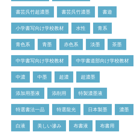
書芸呉竹超濃墨
書芸呉竹濃墨
書遊
小学書写向け学校教材
水性
青系
青色系
青墨
赤色系
淡墨
茶墨
中学書写向け学校教材
中学書道部向け学校教材
中濃
中墨
超濃
超濃墨
添加用墨液
添削用
特製濃墨液
特選書法一品
特選龍光
日本製墨
濃墨
白液
美しい滲み
布書液
布書用