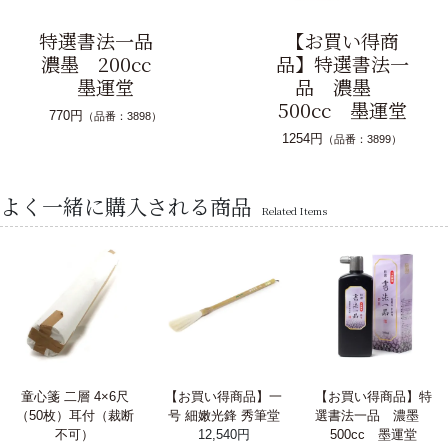
特選書法一品
【お買い得商
濃墨 200cc
品】特選書法一
墨運堂
品 濃墨
500cc 墨運堂
770円
（品番：3898）
1254円
（品番：3899）
よく一緒に購入される商品
Related Items
童心箋 二層 4×6尺
【お買い得商品】一
【お買い得商品】特
（50枚）耳付（裁断
号 細嫩光鋒 秀筆堂
選書法一品 濃墨
不可）
12,540円
500cc 墨運堂