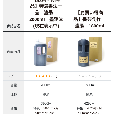
品】特選書法一
品 濃墨
【お買い得商
2000ml 墨運堂
品】書芸呉竹
商品名
(現在表示中)
濃墨 1800ml
商品写真
レビュー
★★★★★
( 2 )
☆☆☆☆☆( 0 )
容量
2000ml
1800ml
仕様
膠系
膠系
3960円
4290円
価格
特集「
2026年7月
特集「
2026年7月
SummerSale
」
SummerSale
」