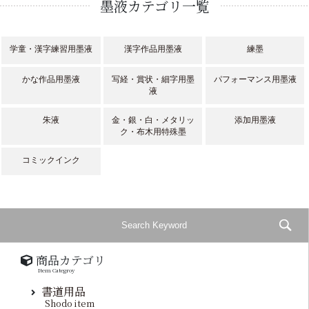
墨液カテゴリ一覧
学童・漢字練習用墨液
漢字作品用墨液
練墨
かな作品用墨液
写経・賞状・細字用墨
パフォーマンス用墨液
液
朱液
金・銀・白・メタリッ
添加用墨液
ク・布木用特殊墨
コミックインク
商品カテゴリ
Item Categroy
書道用品
Shodo item