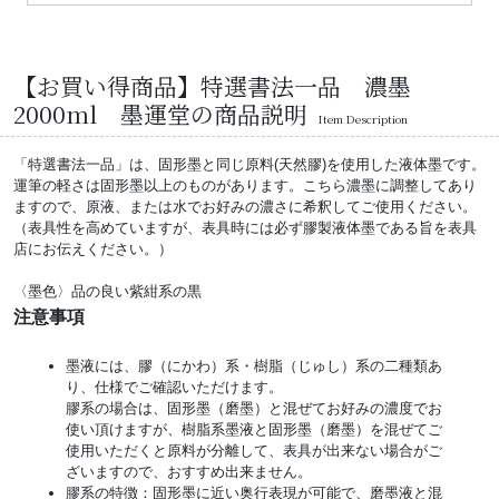
【お買い得商品】特選書法一品 濃墨
2000ml 墨運堂の商品説明
Item Description
「特選書法一品」は、固形墨と同じ原料(天然膠)を使用した液体墨です。
運筆の軽さは固形墨以上のものがあります。こちら濃墨に調整してあり
ますので、原液、または水でお好みの濃さに希釈してご使用ください。
（表具性を高めていますが、表具時には必ず膠製液体墨である旨を表具
店にお伝えください。）
〈墨色〉品の良い紫紺系の黒
注意事項
墨液には、膠（にかわ）系・樹脂（じゅし）系の二種類あ
り、仕様でご確認いただけます。
膠系の場合は、固形墨（磨墨）と混ぜてお好みの濃度でお
使い頂けますが、樹脂系墨液と固形墨（磨墨）を混ぜてご
使用いただくと原料が分離して、表具が出来ない場合がご
ざいますので、おすすめ出来ません。
膠系の特徴：固形墨に近い奥行表現が可能で、磨墨液と混