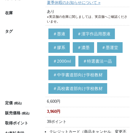
夏季休暇のお知らせについて »
あり
在庫
※実店舗の在庫に関しましては、実店舗へご確認くださ
いませ。
タグ
＃墨液
＃漢字作品用墨液
＃膠系
＃濃墨
＃墨運堂
＃2000ml
＃特選書法一品
＃中学書道部向け学校教材
＃高校書道部向け学校教材
6,600円
定価
(税込)
3,960円
販売価格
(税込)
39ポイント
取得ポイント
クレジットカード（商品キャンセル、変更不