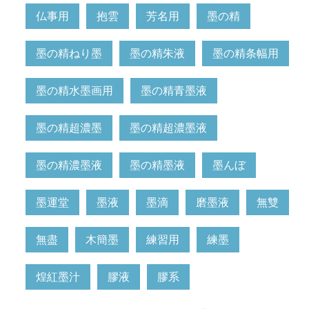
仏事用
抱雲
芳名用
墨の精
墨の精ねり墨
墨の精朱液
墨の精条幅用
墨の精水墨画用
墨の精青墨液
墨の精超濃墨
墨の精超濃墨液
墨の精濃墨液
墨の精墨液
墨んぼ
墨運堂
墨液
墨滴
磨墨液
無雙
無盡
木簡墨
練習用
練墨
煌紅墨汁
膠液
膠系