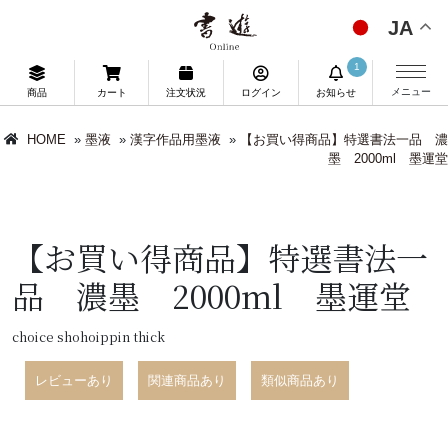
JA
1
メニュー
商品
カート
注文状況
ログイン
お知らせ
HOME
»
墨液
»
漢字作品用墨液
»
【お買い得商品】特選書法一品 濃
墨 2000ml 墨運堂
【お買い得商品】特選書法一
品 濃墨 2000ml 墨運堂
choice shohoippin thick
レビューあり
関連商品あり
類似商品あり