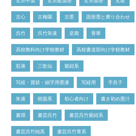
玄宗中濃
玄宗超濃墨
玄宗濃墨
玄龍
古心
古梅園
古墨
固形墨と磨り合わせ
呉竹
呉竹朱液
皇壽
香華
高校教科向け学校教材
高校書道部向け学校教材
彩液
三歌仙
紫紺系
写経・賞状・細字用墨液
写経用
手良子
朱液
樹脂系
初心者向け
書き初め墨汁
書環
書芸呉竹
書芸呉竹紫紺系
書芸呉竹純黒
書芸呉竹青系