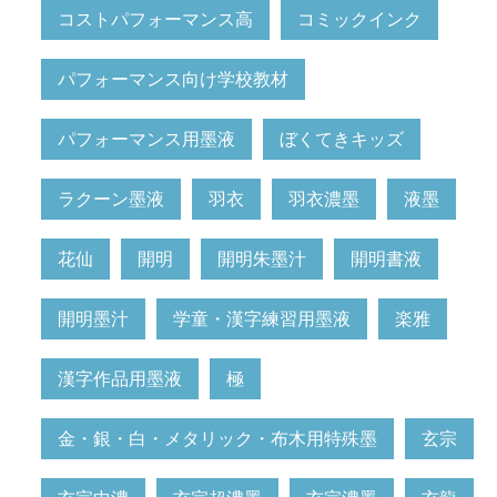
コストパフォーマンス高
コミックインク
パフォーマンス向け学校教材
パフォーマンス用墨液
ぼくてきキッズ
ラクーン墨液
羽衣
羽衣濃墨
液墨
花仙
開明
開明朱墨汁
開明書液
開明墨汁
学童・漢字練習用墨液
楽雅
漢字作品用墨液
極
金・銀・白・メタリック・布木用特殊墨
玄宗