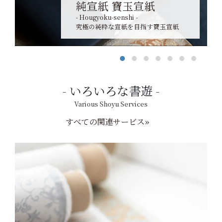
純宣紙 寶玉宣紙
- Hougyoku-senshi -
究極の純粋な宣紙を目指す寶玉宣紙
いろいろな書遊
Various Shoyu Services
すべての関連サービス»