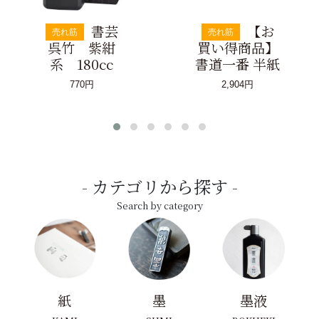
書芸
【お
売れ筋
売れ筋
呉竹 紫紺
買い得商品】
系 180cc
書道一番 半紙
770円
2,904円
カテゴリから探す
Search by category
紙
墨
墨液