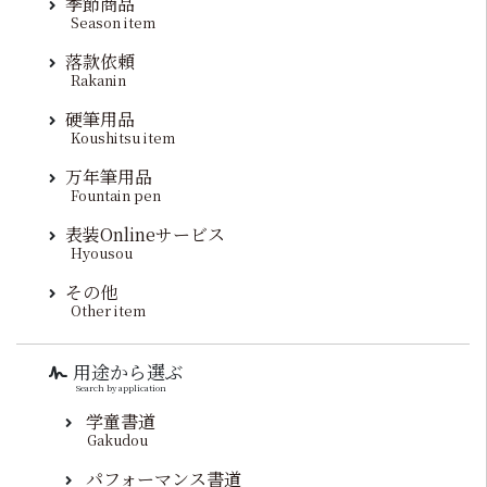
季節商品
Season item
落款依頼
Rakanin
硬筆用品
Koushitsu item
万年筆用品
Fountain pen
表装Onlineサービス
Hyousou
その他
Other item
用途から選ぶ
Search by application
学童書道
Gakudou
パフォーマンス書道