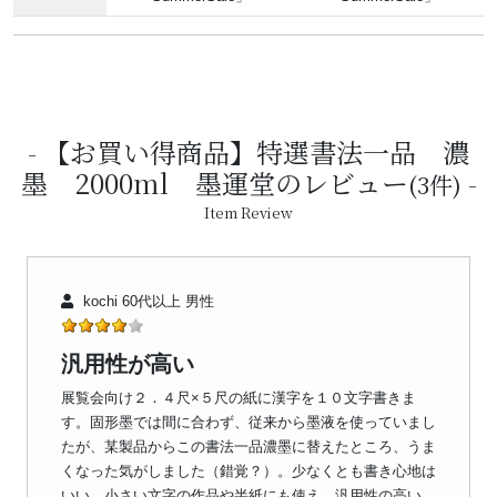
【お買い得商品】特選書法一品 濃
墨 2000ml 墨運堂のレビュー
(3件)
Item Review
kochi 60代以上 男性
汎用性が高い
展覧会向け２．４尺×５尺の紙に漢字を１０文字書きま
す。固形墨では間に合わず、従来から墨液を使っていまし
たが、某製品からこの書法一品濃墨に替えたところ、うま
くなった気がしました（錯覚？）。少なくとも書き心地は
いい。小さい文字の作品や半紙にも使え、汎用性の高い、