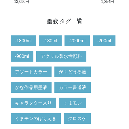
13,090円
1,254円
墨液 タグ一覧
-1800ml
-180ml
-2000ml
-200ml
-900ml
アクリル製水性顔料
アソートカラー
がくどう墨液
かな作品用墨液
カラー書道液
キャラクター入り
くまモン
くまモンのぼくえき
クロスケ