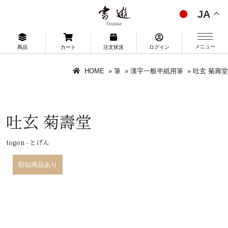
JA
メニュー
商品
カート
注文状況
ログイン
HOME
»
筆
»
漢字一般半紙用筆
»
吐玄 菊壽堂
吐玄 菊壽堂
togen - とげん
類似商品あり