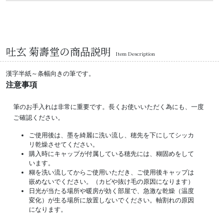
吐玄 菊壽堂の商品説明
Item Description
漢字半紙～条幅向きの筆です。
注意事項
筆のお手入れは非常に重要です。長くお使いいただく為にも、一度
ご確認ください。
ご使用後は、墨を綺麗に洗い流し、穂先を下にしてシッカ
リ乾燥させてください。
購入時にキャップが付属している穂先には、糊固めをして
います。
糊を洗い流してからご使用いただき、ご使用後キャップは
嵌めないでください。（カビや抜け毛の原因になります）
日光が当たる場所や暖房が効く部屋で、急激な乾燥（温度
変化）が生る場所に放置しないでください。軸割れの原因
になります。