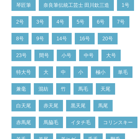
琴匠筆
奈良筆伝統工芸士 田川欽三造
1号
2号
3号
4号
5号
6号
7号
8号
9号
14号
16号
20号
23号
間号
小号
中号
大号
特大号
大
中
小
極小
単毛
兼毫
混紡
竹
馬毛
天尾
白天尾
赤天尾
黒天尾
馬尾
赤馬尾
馬脇毛
イタチ毛
コリンスキー