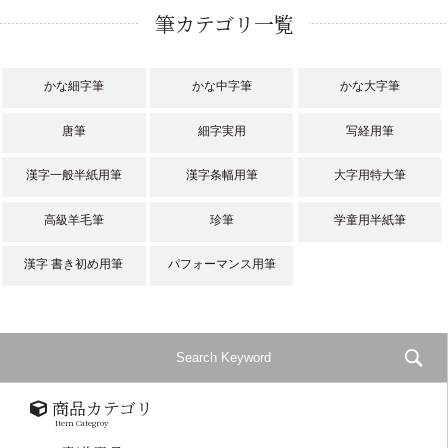
筆カテゴリ一覧
かな細字筆
かな中字筆
かな大字筆
唐筆
細字実用
写経用筆
漢字一般半紙用筆
漢字条幅用筆
大字用特大筆
高級羊毛筆
珍筆
学童用半紙筆
漢字 書き初め用筆
パフォーマンス用筆
商品カテゴリ
Item Categroy