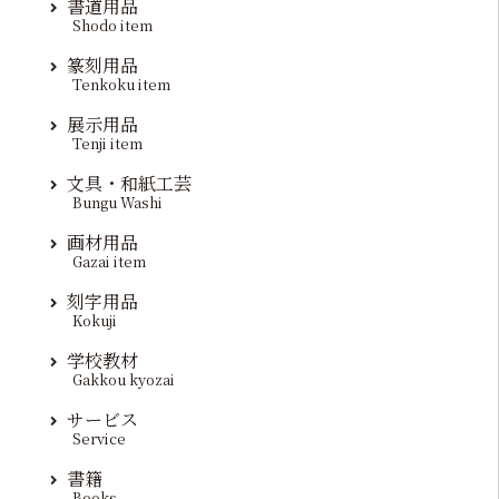
書道用品
Shodo item
篆刻用品
Tenkoku item
展示用品
Tenji item
文具・和紙工芸
Bungu Washi
画材用品
Gazai item
刻字用品
Kokuji
学校教材
Gakkou kyozai
サービス
Service
書籍
Books