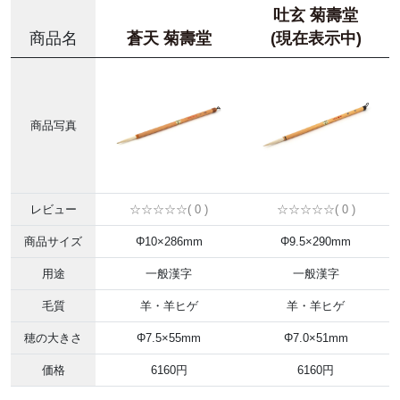
吐玄 菊壽堂
商品名
蒼天 菊壽堂
(現在表示中)
商品写真
レビュー
☆☆☆☆☆( 0 )
☆☆☆☆☆( 0 )
商品サイズ
Φ10×286mm
Φ9.5×290mm
用途
一般漢字
一般漢字
毛質
羊・羊ヒゲ
羊・羊ヒゲ
穂の大きさ
Φ7.5×55mm
Φ7.0×51mm
価格
6160円
6160円