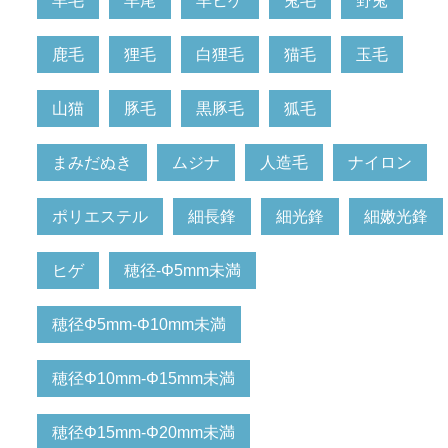
羊毛
羊尾
羊ヒゲ
兎毛
野兎
鹿毛
狸毛
白狸毛
猫毛
玉毛
山猫
豚毛
黒豚毛
狐毛
まみだぬき
ムジナ
人造毛
ナイロン
ポリエステル
細長鋒
細光鋒
細嫩光鋒
ヒゲ
穂径-Φ5mm未満
穂径Φ5mm-Φ10mm未満
穂径Φ10mm-Φ15mm未満
穂径Φ15mm-Φ20mm未満