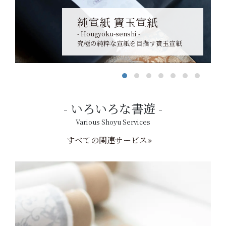
純宣紙 寶玉宣紙
- Hougyoku-senshi -
究極の純粋な宣紙を目指す寶玉宣紙
いろいろな書遊
Various Shoyu Services
すべての関連サービス»