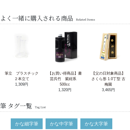
よく一緒に購入される商品
Related Items
筆立 プラスチック
【お買い得商品】書
【父の日対象商品】
２本立て
芸呉竹 紫紺系
さくら形 1.0丁型 古
1,309円
500cc
梅園
1,320円
3,465円
筆 タグ一覧
Tag List
かな細字筆
かな中字筆
かな大字筆