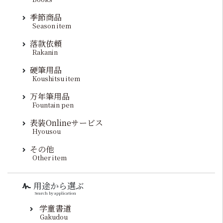
季節商品
Season item
落款依頼
Rakanin
硬筆用品
Koushitsu item
万年筆用品
Fountain pen
表装Onlineサービス
Hyousou
その他
Other item
用途から選ぶ
Search by application
学童書道
Gakudou