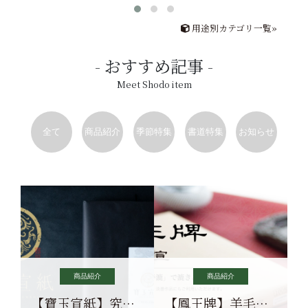
用途別カテゴリ一覧»
おすすめ記事
Meet Shodo item
全て
商品紹介
季節特集
書道特集
お知らせ
商品紹介
商品紹介
【寶玉宣紙】究極の純粋な宣紙を目指す寶玉宣紙
【鳳王牌】羊毛筆×濃墨での揮毫に最適な宣紙系画仙紙