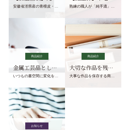
安徽省涇県産の青檀皮・砂田稲藁・清らかな渓流水、熟練手漉き職人の卓越した手漉技術による最高級の純宣紙です。
熟練の職人が「純手漉」で漉きあげる書画紙。宣紙を好まれるお客様向けの棉料単宣に漉きあげました。
商品紹介
商品紹介
金属工芸品としての文鎮
大切な作品を残す作品保存商品
いつもの書空間に変化を与えてくれる、見ているだけで愉しくなる金属工芸品の文鎮をご紹介します。
大事な作品を保存する商品を取りまとめてご紹介ます。
お知らせ