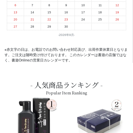
6
7
8
9
10
11
12
13
14
15
16
17
18
19
20
21
22
23
24
25
26
27
28
29
30
2026年9月
※赤文字の日は、お電話でのお問い合わせ対応及び、出荷作業休業日となりま
す。ご注文は随時受け付けております。 このカレンダーは書遊の店舗ではな
く、書遊Onlineの営業日カレンダーです。
人気商品ランキング
Popular Item Ranking