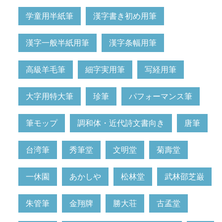
学童用半紙筆
漢字書き初め用筆
漢字一般半紙用筆
漢字条幅用筆
高級羊毛筆
細字実用筆
写経用筆
大字用特大筆
珍筆
パフォーマンス筆
筆モップ
調和体・近代詩文書向き
唐筆
台湾筆
秀筆堂
文明堂
菊壽堂
一休園
あかしや
松林堂
武林邵芝巌
朱管筆
金翔牌
勝大荘
古孟堂