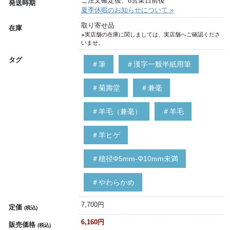
ご注文確定後、8営業日前後
発送時期
夏季休暇のお知らせについて »
取り寄せ品
在庫
※実店舗の在庫に関しましては、実店舗へご確認くださ
いませ。
タグ
＃筆
＃漢字一般半紙用筆
＃菊壽堂
＃兼毫
＃羊毛（兼毫）
＃羊毛
＃羊ヒゲ
＃穂径Φ5mm-Φ10mm未満
＃やわらかめ
7,700円
定価
(税込)
6,160円
販売価格
(税込)