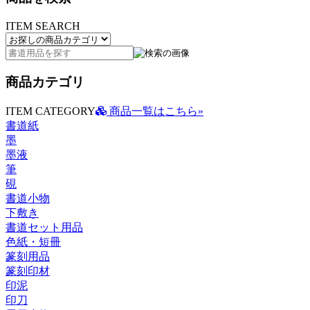
ITEM SEARCH
商品カテゴリ
ITEM CATEGORY
商品一覧はこちら»
書道紙
墨
墨液
筆
硯
書道小物
下敷き
書道セット用品
色紙・短冊
篆刻用品
篆刻印材
印泥
印刀