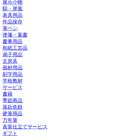
展示小物
額・屏風
表具用品
作品保存
筆ペン
便箋・葉書
慶事用品
和紙工芸品
扇子用品
文房具
画材用品
刻字用品
学校教材
サービス
書籍
季節商品
落款依頼
硬筆用品
万年筆
表装仕立てサービス
ギフト