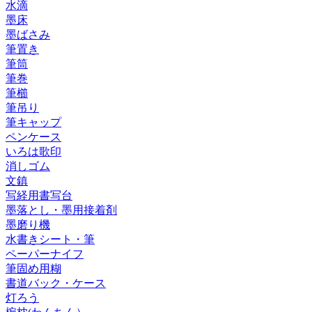
水滴
墨床
墨ばさみ
筆置き
筆筒
筆巻
筆櫛
筆吊り
筆キャップ
ペンケース
いろは歌印
消しゴム
文鎮
写経用書写台
墨落とし・墨用接着剤
墨磨り機
水書きシート・筆
ペーパーナイフ
筆固め用糊
書道バック・ケース
灯ろう