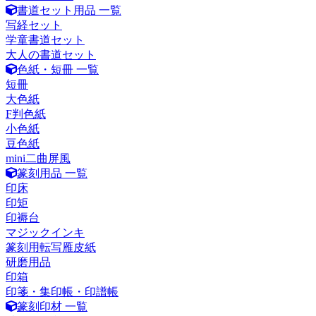
書道セット用品 一覧
写経セット
学童書道セット
大人の書道セット
色紙・短冊 一覧
短冊
大色紙
F判色紙
小色紙
豆色紙
mini二曲屏風
篆刻用品 一覧
印床
印矩
印褥台
マジックインキ
篆刻用転写雁皮紙
研磨用品
印箱
印箋・集印帳・印譜帳
篆刻印材 一覧