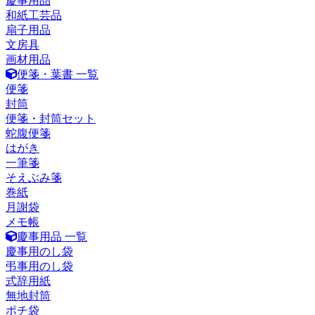
慶事用品
和紙工芸品
扇子用品
文房具
画材用品
便箋・葉書 一覧
便箋
封筒
便箋・封筒セット
蛇腹便箋
はがき
一筆箋
そえぶみ箋
巻紙
月謝袋
メモ帳
慶事用品 一覧
慶事用のし袋
弔事用のし袋
式辞用紙
無地封筒
ポチ袋