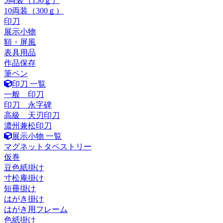
5両装（150ｇ）
10両装（300ｇ）
印刀
展示小物
額・屏風
表具用品
作品保存
筆ペン
印刀 一覧
一般 印刀
印刀 永字碑
高級 天刃印刀
濃州兼松印刀
展示小物 一覧
マグネットタペストリー
仮巻
豆色紙掛け
寸松庵掛け
短冊掛け
はがき掛け
はがき用フレーム
色紙掛け