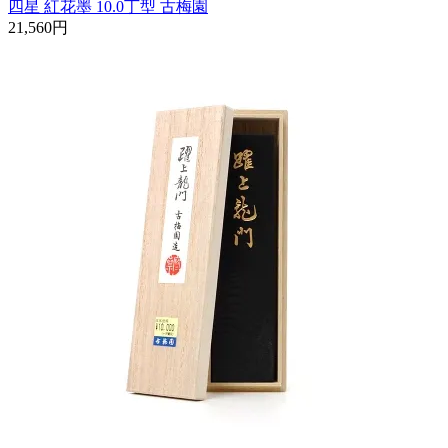
四星 紅花墨 10.0丁型 古梅園
21,560円