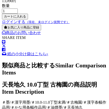
13,090
円
数量
ログインする
（現在、未ログイン状態です）
お気に入り商品に登録
商品のお問い合わせ
SHARE ITEM
紙の小分け袋はこちら»
類似商品と比較する
Similar Comparison
Items
天長地久 10.0丁型 古梅園の商品説明
Item Description
＃墨/＃漢字用墨/＃10.0-11.0丁型未満/＃古梅園/＃漢字条幅作
品用/＃かな用条幅作品用/＃油煙墨/＃天長地久