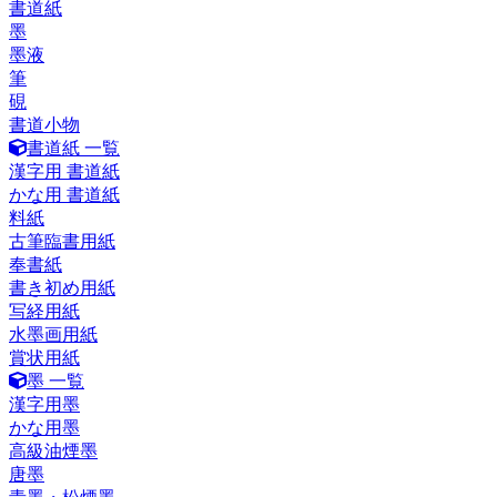
書道紙
墨
墨液
筆
硯
書道小物
書道紙 一覧
漢字用 書道紙
かな用 書道紙
料紙
古筆臨書用紙
奉書紙
書き初め用紙
写経用紙
水墨画用紙
賞状用紙
墨 一覧
漢字用墨
かな用墨
高級油煙墨
唐墨