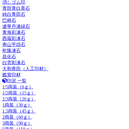
消しゴム印
青田青白章石
純白青田石
巴林石
遼寧丹凍緑石
青海彩凍石
西蔵彩凍石
寿山平頭石
乾隆凍石
昌化石
白雲彩凍石
大和青田（人工印材）
鑑賞印材
印泥 一覧
1/5両装（6ｇ）
1/2両装（15ｇ）
2/3両装（20ｇ）
1両装（30ｇ）
1.5両装（45ｇ）
2両装（60ｇ）
3両装（90ｇ）