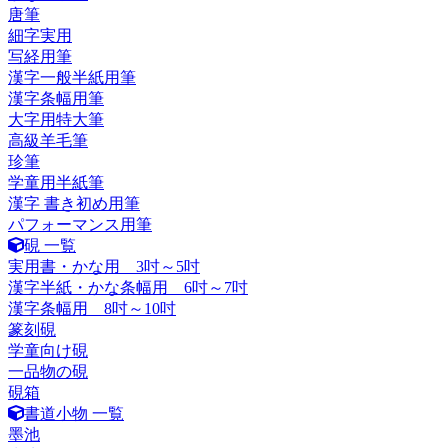
唐筆
細字実用
写経用筆
漢字一般半紙用筆
漢字条幅用筆
大字用特大筆
高級羊毛筆
珍筆
学童用半紙筆
漢字 書き初め用筆
パフォーマンス用筆
硯 一覧
実用書・かな用 3吋～5吋
漢字半紙・かな条幅用 6吋～7吋
漢字条幅用 8吋～10吋
篆刻硯
学童向け硯
一品物の硯
硯箱
書道小物 一覧
墨池