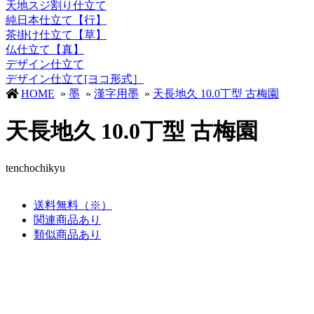
天地スジ割り仕立て
純日本仕立て【行】
茶掛け仕立て【草】
仏仕立て【真】
デザイン仕立て
デザイン仕立て[ヨコ形式］
HOME
»
墨
»
漢字用墨
»
天長地久 10.0丁型 古梅園
天長地久 10.0丁型 古梅園
tenchochikyu
送料無料（※）
関連商品あり
類似商品あり