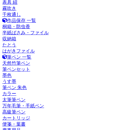
表具 紐
霧吹き
千枚通し
作品保存 一覧
桐箱・防虫香
半紙ばさみ・ファイル
収納箱
たとう
はがきファイル
筆ペン 一覧
天然竹筆ペン
筆ペンセット
墨色
うす墨
筆ペン 朱色
カラー
太筆筆ペン
万年毛筆・手紙ペン
高級筆ペン
カートリッジ
便箋・葉書