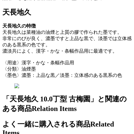
天長地久
天長地久の特徴
天長地久は菜種油の油煙と上質の膠で作られた墨です。
非常にのびが良く、濃墨ですと上品な黒で、淡墨では立体感
のある黒系の色です。
濃淡共によく、漢字・かな・条幅作品用に最適です。
〈用途〉漢字・かな・条幅作品用
〈分類〉油煙墨
〈墨色〉濃墨：上品な黒／淡墨：立体感のある黒系の色
「天長地久 10.0丁型 古梅園」と関連の
ある商品
Relation Items
よく一緒に購入される商品
Related
Items