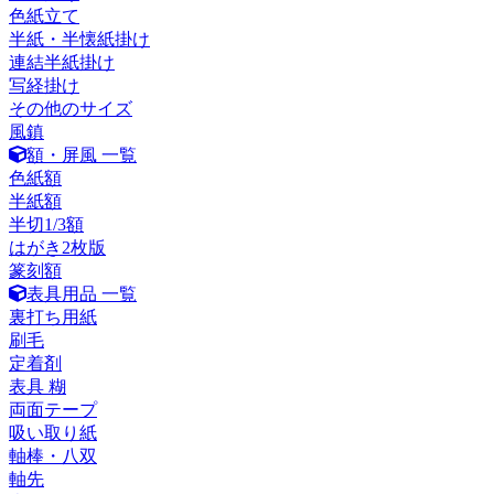
色紙立て
半紙・半懐紙掛け
連結半紙掛け
写経掛け
その他のサイズ
風鎮
額・屏風 一覧
色紙額
半紙額
半切1/3額
はがき2枚版
篆刻額
表具用品 一覧
裏打ち用紙
刷毛
定着剤
表具 糊
両面テープ
吸い取り紙
軸棒・八双
軸先