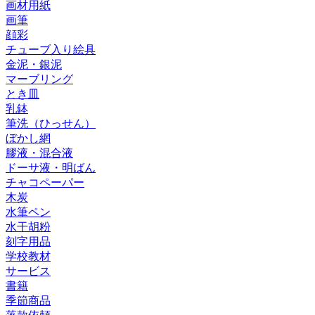
画材用紙
画筆
顔彩
チューブ入り絵具
金泥・銀泥
マーブリング
とき皿
乳鉢
筆洗（ひっせん）
ぼかし網
膠液・混合液
ドーサ液・明ばん
チャコペーパー
木炭
水筆ペン
水干胡粉
刻字用品
学校教材
サービス
書籍
季節商品