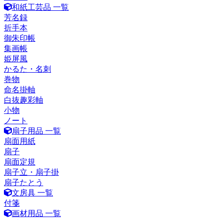
和紙工芸品 一覧
芳名録
折手本
御朱印帳
集画帳
姫屏風
かるた・名刺
巻物
命名掛軸
白抜趣彩軸
小物
ノート
扇子用品 一覧
扇面用紙
扇子
扇面定規
扇子立・扇子掛
扇子たとう
文房具 一覧
付箋
画材用品 一覧