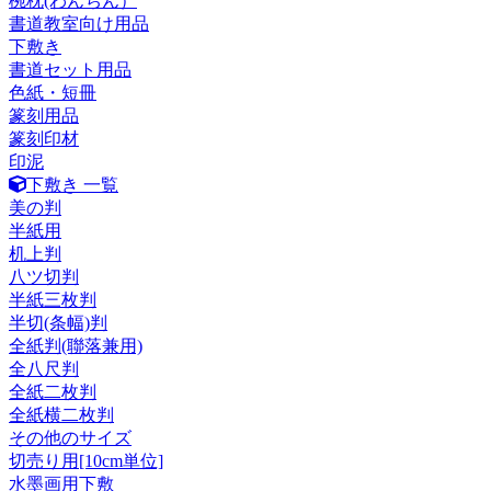
椀枕(わんちん）
書道教室向け用品
下敷き
書道セット用品
色紙・短冊
篆刻用品
篆刻印材
印泥
下敷き 一覧
美の判
半紙用
机上判
八ツ切判
半紙三枚判
半切(条幅)判
全紙判(聯落兼用)
全八尺判
全紙二枚判
全紙横二枚判
その他のサイズ
切売り用[10cm単位]
水墨画用下敷