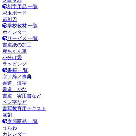
落款依頼
刻字用品 一覧
彩玉ボード
彫刻刀
学校教材 一覧
ポインター
サービス 一覧
書道紙の加工
赤ちゃん筆
小分け袋
ラッピング
書籍 一覧
字／辞／事典
書道 漢字
書道 かな
書道 実用書など
ペン字など
書写教育用テキスト
篆刻
季節商品 一覧
うちわ
カレンダー