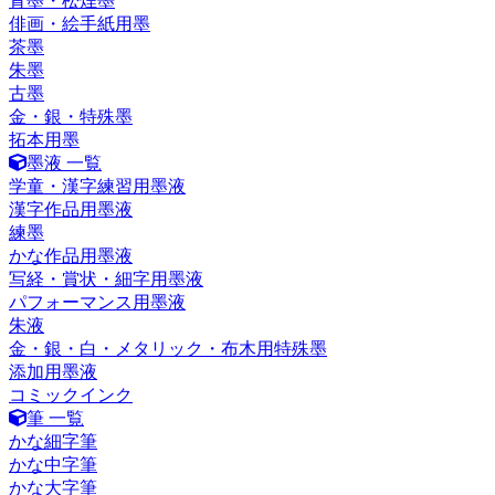
青墨・松煙墨
俳画・絵手紙用墨
茶墨
朱墨
古墨
金・銀・特殊墨
拓本用墨
墨液 一覧
学童・漢字練習用墨液
漢字作品用墨液
練墨
かな作品用墨液
写経・賞状・細字用墨液
パフォーマンス用墨液
朱液
金・銀・白・メタリック・布木用特殊墨
添加用墨液
コミックインク
筆 一覧
かな細字筆
かな中字筆
かな大字筆