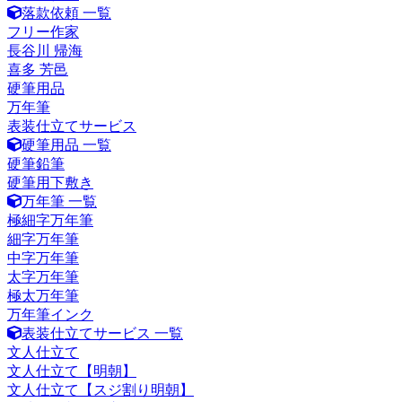
落款依頼 一覧
フリー作家
長谷川 帰海
喜多 芳邑
硬筆用品
万年筆
表装仕立てサービス
硬筆用品 一覧
硬筆鉛筆
硬筆用下敷き
万年筆 一覧
極細字万年筆
細字万年筆
中字万年筆
太字万年筆
極太万年筆
万年筆インク
表装仕立てサービス 一覧
文人仕立て
文人仕立て【明朝】
文人仕立て【スジ割り明朝】