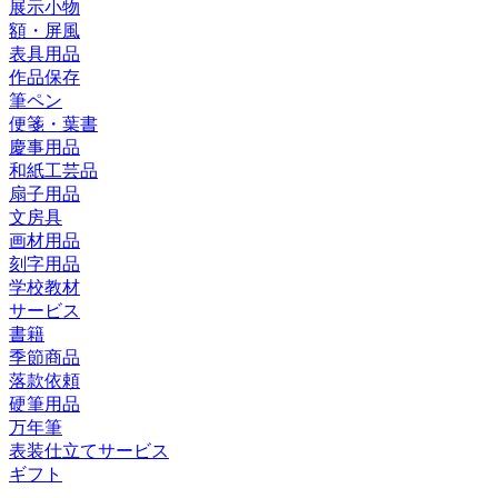
展示小物
額・屏風
表具用品
作品保存
筆ペン
便箋・葉書
慶事用品
和紙工芸品
扇子用品
文房具
画材用品
刻字用品
学校教材
サービス
書籍
季節商品
落款依頼
硬筆用品
万年筆
表装仕立てサービス
ギフト