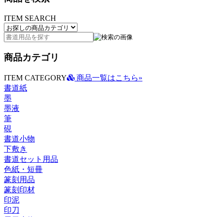
ITEM SEARCH
商品カテゴリ
ITEM CATEGORY
商品一覧はこちら»
書道紙
墨
墨液
筆
硯
書道小物
下敷き
書道セット用品
色紙・短冊
篆刻用品
篆刻印材
印泥
印刀