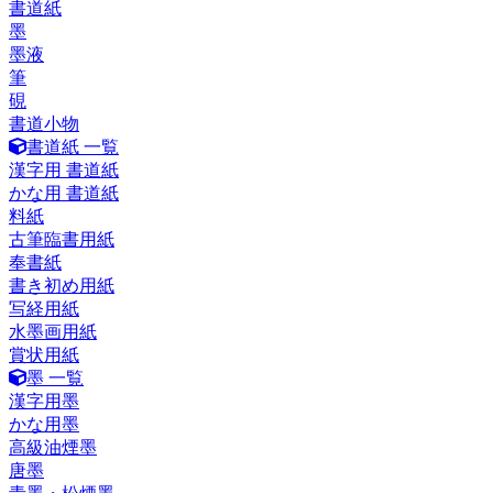
書道紙
墨
墨液
筆
硯
書道小物
書道紙 一覧
漢字用 書道紙
かな用 書道紙
料紙
古筆臨書用紙
奉書紙
書き初め用紙
写経用紙
水墨画用紙
賞状用紙
墨 一覧
漢字用墨
かな用墨
高級油煙墨
唐墨