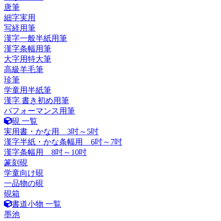
唐筆
細字実用
写経用筆
漢字一般半紙用筆
漢字条幅用筆
大字用特大筆
高級羊毛筆
珍筆
学童用半紙筆
漢字 書き初め用筆
パフォーマンス用筆
硯 一覧
実用書・かな用 3吋～5吋
漢字半紙・かな条幅用 6吋～7吋
漢字条幅用 8吋～10吋
篆刻硯
学童向け硯
一品物の硯
硯箱
書道小物 一覧
墨池