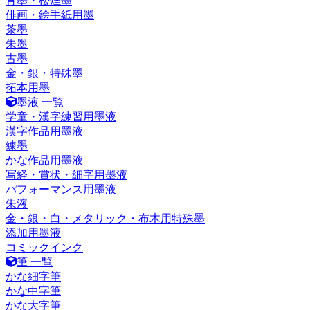
青墨・松煙墨
俳画・絵手紙用墨
茶墨
朱墨
古墨
金・銀・特殊墨
拓本用墨
墨液 一覧
学童・漢字練習用墨液
漢字作品用墨液
練墨
かな作品用墨液
写経・賞状・細字用墨液
パフォーマンス用墨液
朱液
金・銀・白・メタリック・布木用特殊墨
添加用墨液
コミックインク
筆 一覧
かな細字筆
かな中字筆
かな大字筆