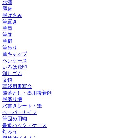
水滴
墨床
墨ばさみ
筆置き
筆筒
筆巻
筆櫛
筆吊り
筆キャップ
ペンケース
いろは歌印
消しゴム
文鎮
写経用書写台
墨落とし・墨用接着剤
墨磨り機
水書きシート・筆
ペーパーナイフ
筆固め用糊
書道バック・ケース
灯ろう