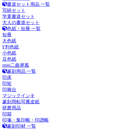
書道セット用品 一覧
写経セット
学童書道セット
大人の書道セット
色紙・短冊 一覧
短冊
大色紙
F判色紙
小色紙
豆色紙
mini二曲屏風
篆刻用品 一覧
印床
印矩
印褥台
マジックインキ
篆刻用転写雁皮紙
研磨用品
印箱
印箋・集印帳・印譜帳
篆刻印材 一覧