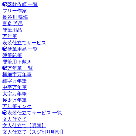
落款依頼 一覧
フリー作家
長谷川 帰海
喜多 芳邑
硬筆用品
万年筆
表装仕立てサービス
硬筆用品 一覧
硬筆鉛筆
硬筆用下敷き
万年筆 一覧
極細字万年筆
細字万年筆
中字万年筆
太字万年筆
極太万年筆
万年筆インク
表装仕立てサービス 一覧
文人仕立て
文人仕立て【明朝】
文人仕立て【スジ割り明朝】