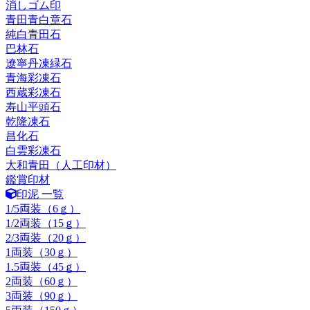
消しゴム印
青田青白章石
純白青田石
巴林石
遼寧丹凍緑石
青海彩凍石
西蔵彩凍石
寿山平頭石
乾隆凍石
昌化石
白雲彩凍石
大和青田（人工印材）
鑑賞印材
印泥 一覧
1/5両装（6ｇ）
1/2両装（15ｇ）
2/3両装（20ｇ）
1両装（30ｇ）
1.5両装（45ｇ）
2両装（60ｇ）
3両装（90ｇ）