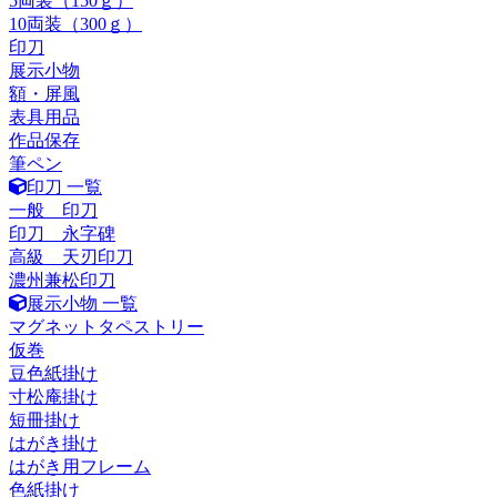
5両装（150ｇ）
10両装（300ｇ）
印刀
展示小物
額・屏風
表具用品
作品保存
筆ペン
印刀 一覧
一般 印刀
印刀 永字碑
高級 天刃印刀
濃州兼松印刀
展示小物 一覧
マグネットタペストリー
仮巻
豆色紙掛け
寸松庵掛け
短冊掛け
はがき掛け
はがき用フレーム
色紙掛け