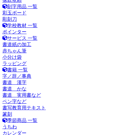
落款依頼
刻字用品 一覧
彩玉ボード
彫刻刀
学校教材 一覧
ポインター
サービス 一覧
書道紙の加工
赤ちゃん筆
小分け袋
ラッピング
書籍 一覧
字／辞／事典
書道 漢字
書道 かな
書道 実用書など
ペン字など
書写教育用テキスト
篆刻
季節商品 一覧
うちわ
カレンダー