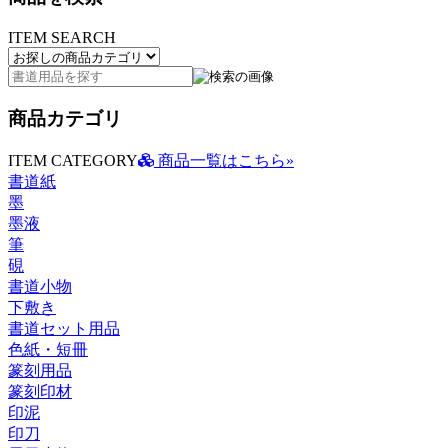
ITEM SEARCH
商品カテゴリ
ITEM CATEGORY
商品一覧はこちら»
書道紙
墨
墨液
筆
硯
書道小物
下敷き
書道セット用品
色紙・短冊
篆刻用品
篆刻印材
印泥
印刀