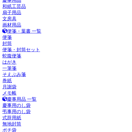
慶事用品
和紙工芸品
扇子用品
文房具
画材用品
便箋・葉書 一覧
便箋
封筒
便箋・封筒セット
蛇腹便箋
はがき
一筆箋
そえぶみ箋
巻紙
月謝袋
メモ帳
慶事用品 一覧
慶事用のし袋
弔事用のし袋
式辞用紙
無地封筒
ポチ袋