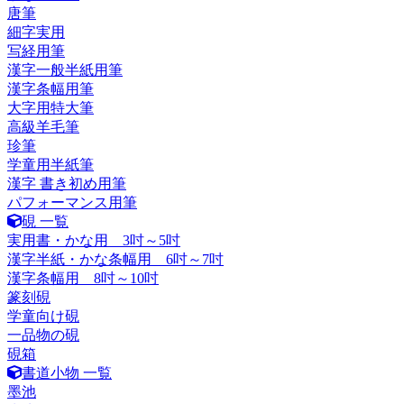
唐筆
細字実用
写経用筆
漢字一般半紙用筆
漢字条幅用筆
大字用特大筆
高級羊毛筆
珍筆
学童用半紙筆
漢字 書き初め用筆
パフォーマンス用筆
硯 一覧
実用書・かな用 3吋～5吋
漢字半紙・かな条幅用 6吋～7吋
漢字条幅用 8吋～10吋
篆刻硯
学童向け硯
一品物の硯
硯箱
書道小物 一覧
墨池