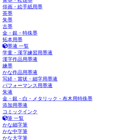
青墨・松煙墨
俳画・絵手紙用墨
茶墨
朱墨
古墨
金・銀・特殊墨
拓本用墨
墨液 一覧
学童・漢字練習用墨液
漢字作品用墨液
練墨
かな作品用墨液
写経・賞状・細字用墨液
パフォーマンス用墨液
朱液
金・銀・白・メタリック・布木用特殊墨
添加用墨液
コミックインク
筆 一覧
かな細字筆
かな中字筆
かな大字筆