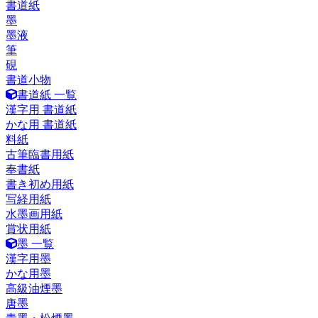
書道紙
墨
墨液
筆
硯
書道小物
書道紙 一覧
漢字用 書道紙
かな用 書道紙
料紙
古筆臨書用紙
奉書紙
書き初め用紙
写経用紙
水墨画用紙
賞状用紙
墨 一覧
漢字用墨
かな用墨
高級油煙墨
唐墨