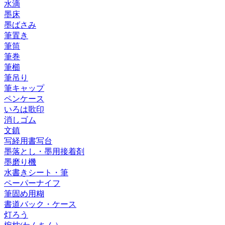
水滴
墨床
墨ばさみ
筆置き
筆筒
筆巻
筆櫛
筆吊り
筆キャップ
ペンケース
いろは歌印
消しゴム
文鎮
写経用書写台
墨落とし・墨用接着剤
墨磨り機
水書きシート・筆
ペーパーナイフ
筆固め用糊
書道バック・ケース
灯ろう