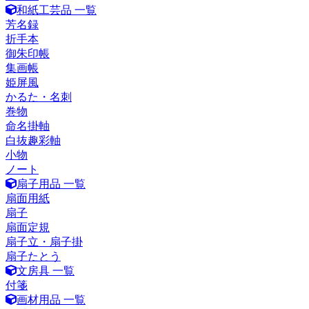
和紙工芸品 一覧
芳名録
折手本
御朱印帳
集画帳
姫屏風
かるた・名刺
巻物
命名掛軸
白抜趣彩軸
小物
ノート
扇子用品 一覧
扇面用紙
扇子
扇面定規
扇子立・扇子掛
扇子たとう
文房具 一覧
付箋
画材用品 一覧