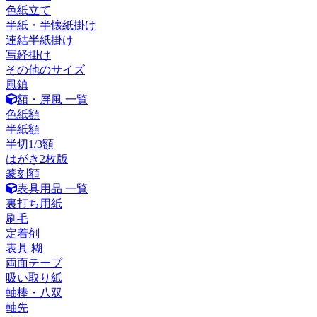
色紙立て
半紙・半懐紙掛け
連結半紙掛け
写経掛け
その他のサイズ
風鎮
額・屏風 一覧
色紙額
半紙額
半切1/3額
はがき2枚版
篆刻額
表具用品 一覧
裏打ち用紙
刷毛
定着剤
表具 糊
両面テープ
吸い取り紙
軸棒・八双
軸先