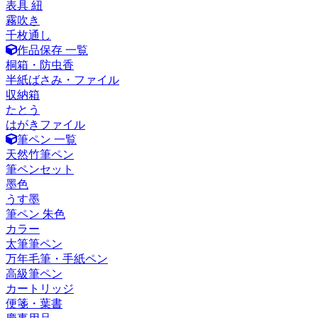
表具 紐
霧吹き
千枚通し
作品保存 一覧
桐箱・防虫香
半紙ばさみ・ファイル
収納箱
たとう
はがきファイル
筆ペン 一覧
天然竹筆ペン
筆ペンセット
墨色
うす墨
筆ペン 朱色
カラー
太筆筆ペン
万年毛筆・手紙ペン
高級筆ペン
カートリッジ
便箋・葉書