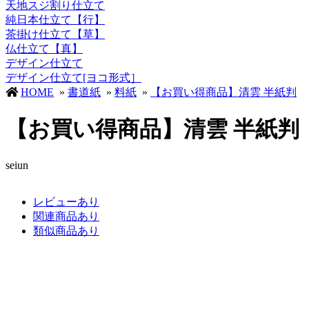
天地スジ割り仕立て
純日本仕立て【行】
茶掛け仕立て【草】
仏仕立て【真】
デザイン仕立て
デザイン仕立て[ヨコ形式］
HOME
»
書道紙
»
料紙
»
【お買い得商品】清雲 半紙判
【お買い得商品】清雲 半紙判
seiun
レビューあり
関連商品あり
類似商品あり