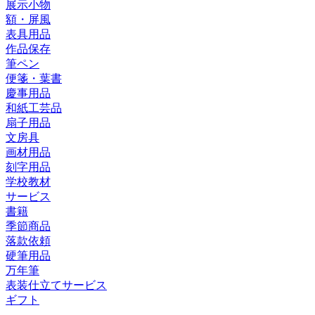
展示小物
額・屏風
表具用品
作品保存
筆ペン
便箋・葉書
慶事用品
和紙工芸品
扇子用品
文房具
画材用品
刻字用品
学校教材
サービス
書籍
季節商品
落款依頼
硬筆用品
万年筆
表装仕立てサービス
ギフト