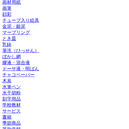
画材用紙
画筆
顔彩
チューブ入り絵具
金泥・銀泥
マーブリング
とき皿
乳鉢
筆洗（ひっせん）
ぼかし網
膠液・混合液
ドーサ液・明ばん
チャコペーパー
木炭
水筆ペン
水干胡粉
刻字用品
学校教材
サービス
書籍
季節商品