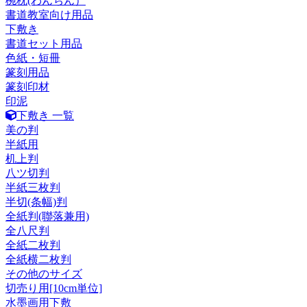
椀枕(わんちん）
書道教室向け用品
下敷き
書道セット用品
色紙・短冊
篆刻用品
篆刻印材
印泥
下敷き 一覧
美の判
半紙用
机上判
八ツ切判
半紙三枚判
半切(条幅)判
全紙判(聯落兼用)
全八尺判
全紙二枚判
全紙横二枚判
その他のサイズ
切売り用[10cm単位]
水墨画用下敷