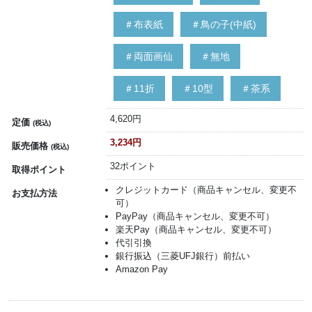
＃布表紙
＃鳥の子(中紙)
＃両面画仙
＃無地
＃11折
＃10型
＃茶系
4,620円
定価
(税込)
3,234円
販売価格
(税込)
32ポイント
取得ポイント
クレジットカード（商品キャンセル、変更不
お支払方法
可）
PayPay（商品キャンセル、変更不可）
楽天Pay（商品キャンセル、変更不可）
代引引換
銀行振込（三菱UFJ銀行）前払い
Amazon Pay