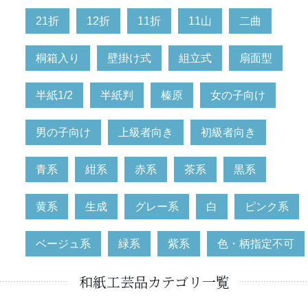
21折
12折
11折
11山
二曲
桐箱入り
壁掛け式
組立式
扇面型
半紙1/2
半紙判
榛原
女の子向け
男の子向け
上級者向き
初級者向き
青系
紺系
赤系
茶系
黒系
黄系
生成
グレー系
白
ピンク系
ベージュ系
緑系
紫系
色・柄指定不可
和紙工芸品カテゴリ一覧