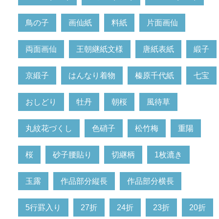
鳥の子
画仙紙
料紙
片面画仙
両面画仙
王朝継紙文様
唐紙表紙
緞子
京緞子
はんなり着物
榛原千代紙
七宝
おしどり
牡丹
朝桜
風待草
丸紋花づくし
色硝子
松竹梅
重陽
桜
砂子腰貼り
切継柄
1枚漉き
玉露
作品部分縦長
作品部分横長
5行罫入り
27折
24折
23折
20折