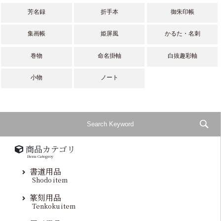
芳名録
折手本
御朱印帳
集画帳
姫屏風
かるた・名刺
巻物
命名掛軸
白抜趣彩軸
小物
ノート
商品カテゴリ
Item Categroy
書道用品
Shodo item
篆刻用品
Tenkoku item