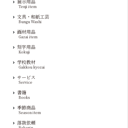
展示用品
Tenji item
文具・和紙工芸
Bungu Washi
画材用品
Gazai item
刻字用品
Kokuji
学校教材
Gakkou kyozai
サービス
Service
書籍
Books
季節商品
Season item
落款依頼
Rakanin