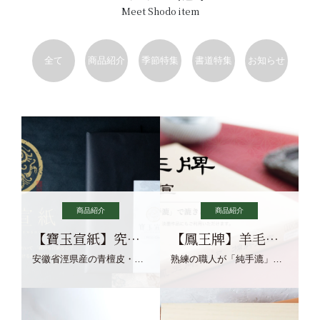
Meet Shodo item
全て
商品紹介
季節特集
書道特集
お知らせ
商品紹介
商品紹介
【寶玉宣紙】究極の純粋な宣紙を目指す寶玉宣紙
【鳳王牌】羊毛筆×濃墨での揮毫に最適な宣紙系画仙紙
安徽省涇県産の青檀皮・砂田稲藁・清らかな渓流水、熟練手漉き職人の卓越した手漉技術による最高級の純宣紙です。
熟練の職人が「純手漉」で漉きあげる書画紙。宣紙を好まれるお客様向けの棉料単宣に漉きあげました。