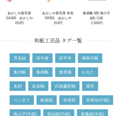
あかしや新毛筆
あかしや新毛筆 朱色
集画帳 9型 鳥の子
SA300 あかしや
SR301 あかしや
(紺) 11折
253円
253円
2,926円
和紙工芸品 タグ一覧
芳名録
俳句巻
折手本
御朱印帳
集印帳
集画帳
姫屏風
かるた
名刺
命名軸
白抜趣彩軸
筆筒
ペン立て
紙表紙
布表紙
本画仙(中紙)
鳥の子(中紙)
画仙紙(中紙)
奉書紙(中紙)