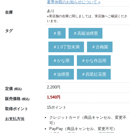
夏季休暇のお知らせについて »
あり
在庫
※実店舗の在庫に関しましては、実店舗へご確認くださ
いませ。
タグ
＃墨
＃高級油煙墨
＃1.0丁型未満
＃古梅園
＃かな用
＃かな作品用
＃油煙墨
＃四星紅花墨
2,200円
定価
(税込)
1,540円
販売価格
(税込)
15ポイント
取得ポイント
クレジットカード（商品キャンセル、変更不
お支払方法
可）
PayPay（商品キャンセル、変更不可）