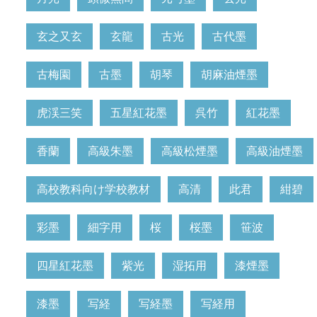
玄之又玄
玄龍
古光
古代墨
古梅園
古墨
胡琴
胡麻油煙墨
虎渓三笑
五星紅花墨
呉竹
紅花墨
香蘭
高級朱墨
高級松煙墨
高級油煙墨
高校教科向け学校教材
高清
此君
紺碧
彩墨
細字用
桜
桜墨
笹波
四星紅花墨
紫光
湿拓用
漆煙墨
漆墨
写経
写経墨
写経用