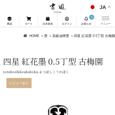
JA
1
メニュー
商品
カート
注文状況
ログイン
お知らせ
HOME
»
墨
»
高級油煙墨
»
四星 紅花墨 0.5丁型 古梅園
四星 紅花墨 0.5丁型 古梅園
yotuboshikoukaboku-よつぼしこうかぼく
レビューあり