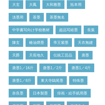
大玄
大鳳
大和雅墨
拓本用
淡墨用
茶墨
茶墨無名
中学書写向け学校教材
超品写経墨
長葉
陳玄
椿油煙墨
帝王紫墨
天衣無縫
天爵
天長地久
伝統工芸品
唐墨
唐墨1／16斤
唐墨1／2斤
唐墨1／4斤
唐墨1／8斤
東大寺鴟尾墨
特殊墨
奈良墨
日本製墨
俳画・絵手紙用墨