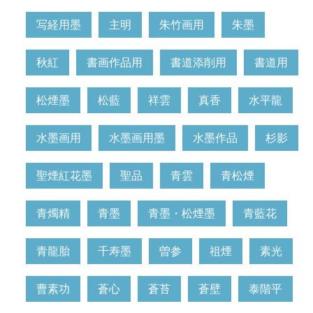
写経用墨
主明
朱竹画用
朱墨
秋紅
書画作品用
書道添削用
書道用
松煙墨
松藍
祥雲
真香
水平龍
水墨画用
水墨画用墨
水墨作品
杉影
聖煙紅花墨
聖品
青雲
青松煙
青燭精
青墨
青墨・松煙墨
青藍花
青龍胎
千寿墨
曽参
祖煙
素光
曹素功
蒼心
蒼苔
蒼壁
泰階平