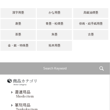
漢字用墨
かな用墨
高級油煙墨
唐墨
青墨・松煙墨
俳画・絵手紙用墨
茶墨
朱墨
古墨
金・銀・特殊墨
拓本用墨
商品カテゴリ
Item Categroy
書道用品
Shodo item
篆刻用品
Tenkoku item