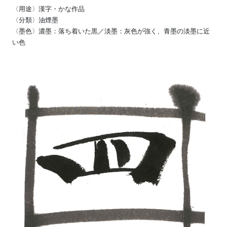
〈用途〉漢字・かな作品
〈分類〉油煙墨
〈墨色〉濃墨：落ち着いた黒／淡墨：灰色が強く、青墨の淡墨に近
い色