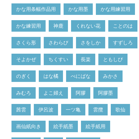
かな用条幅作品用
かな用墨
かな用練習用
かな練習用
神鹿
くれない花
ことのは
さくら形
さわらび
さをしか
すずしろ
そよかぜ
ちくすい
長楽
ともしび
のぎく
はな橘
べにばな
みかさ
みむろ
よこ婦え
阿膠
阿膠墨
茜雲
伊呂波
一ツ亀
雲攬
歌仙
画仙紙向き
絵手紙墨
絵手紙用