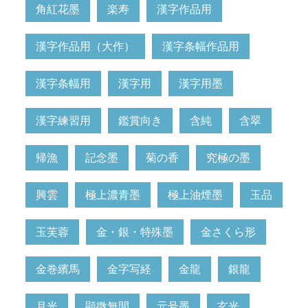
角紅花墨
楽寿
漢字作品用
漢字作品用（大作）
漢字条幅作品用
漢字条幅用
漢字用
漢字用墨
漢字練習用
鑑賞向き
含純
含翠
帰漁
記念墨
菊の香
究極の墨
興雲
極上濃青墨
極上油煙墨
玉品
玉芙蓉
金・銀・特殊墨
金さくら形
金巻繽馬
金字写経
金龍
銀龍
月光
顕微無間
元号墨
玄光