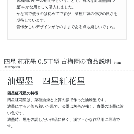
古梅園のセール期間中ということで、有名な紅花墨(四つ
星)をかな用として購入しました。
かな書で使うのは初めてですが、菜種油製の伸びの良さを
期待しています。
昔懐かしいデザインがそのままである点も嬉しいですね。
四星 紅花墨 0.5丁型 古梅園の商品説明
Item
Description
油煙墨 四星紅花星
四星紅花星の特徴
四星紅花星は、菜種油煙と上質の膠で作った油煙墨です。
濃墨にすると落ち着いた黒で、淡墨は灰色が強く、青墨の淡墨に近
い色です。
濃墨時、黒を強調したい作品に良く、漢字・かな作品用に最適で
す。