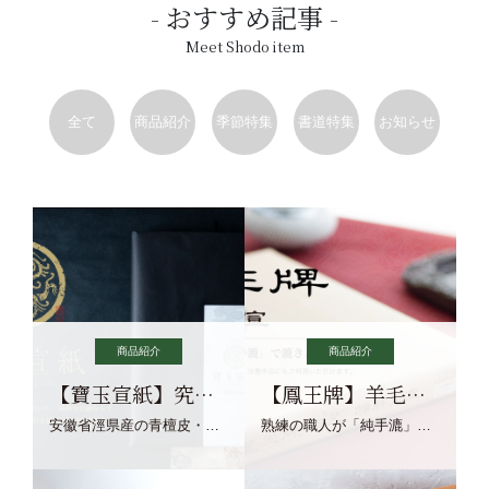
おすすめ記事
Meet Shodo item
全て
商品紹介
季節特集
書道特集
お知らせ
商品紹介
商品紹介
【寶玉宣紙】究極の純粋な宣紙を目指す寶玉宣紙
【鳳王牌】羊毛筆×濃墨での揮毫に最適な宣紙系画仙紙
安徽省涇県産の青檀皮・砂田稲藁・清らかな渓流水、熟練手漉き職人の卓越した手漉技術による最高級の純宣紙です。
熟練の職人が「純手漉」で漉きあげる書画紙。宣紙を好まれるお客様向けの棉料単宣に漉きあげました。