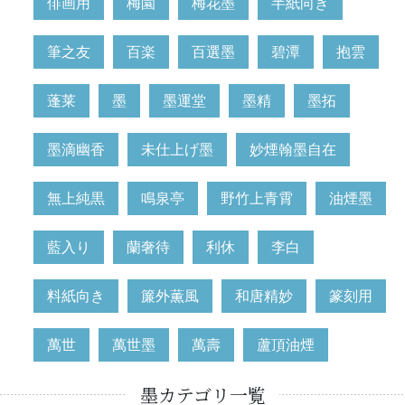
俳画用
梅園
梅花墨
半紙向き
筆之友
百楽
百選墨
碧潭
抱雲
蓬莱
墨
墨運堂
墨精
墨拓
墨滴幽香
未仕上げ墨
妙煙翰墨自在
無上純黒
鳴泉亭
野竹上青霄
油煙墨
藍入り
蘭奢待
利休
李白
料紙向き
簾外薫風
和唐精妙
篆刻用
萬世
萬世墨
萬壽
蘆頂油煙
墨カテゴリ一覧