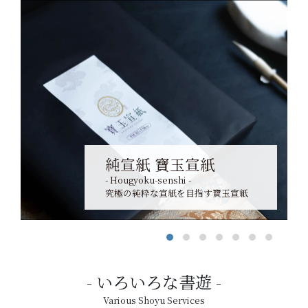
純宣紙 寶玉宣紙
- Hougyoku-senshi -
究極の純粋な宣紙を目指す寶玉宣紙
いろいろな書遊
Various Shoyu Services