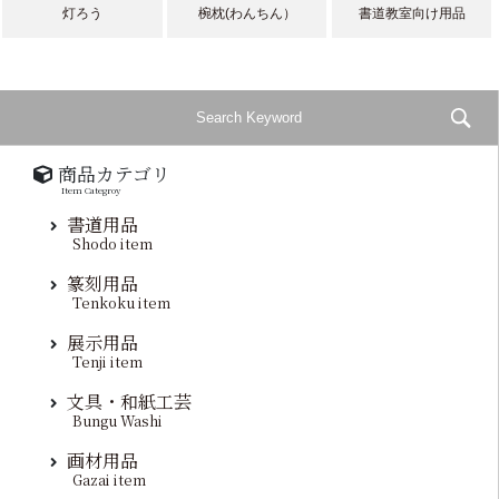
灯ろう
椀枕(わんちん）
書道教室向け用品
商品カテゴリ
Item Categroy
書道用品
Shodo item
篆刻用品
Tenkoku item
展示用品
Tenji item
文具・和紙工芸
Bungu Washi
画材用品
Gazai item