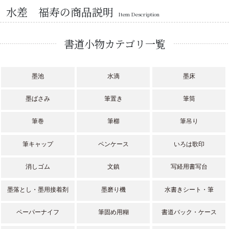
水差 福寿の商品説明
Item Description
書道小物カテゴリ一覧
墨池
水滴
墨床
墨ばさみ
筆置き
筆筒
筆巻
筆櫛
筆吊り
筆キャップ
ペンケース
いろは歌印
消しゴム
文鎮
写経用書写台
墨落とし・墨用接着剤
墨磨り機
水書きシート・筆
ペーパーナイフ
筆固め用糊
書道バック・ケース