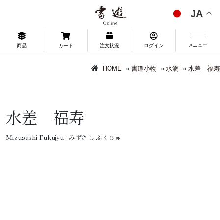
JA
メニュー
商品
カート
注文状況
ログイン
HOME
»
書道小物
»
水滴
»
水差 福寿
水差 福寿
Mizusashi Fukujyu - みずさし ふくじゅ