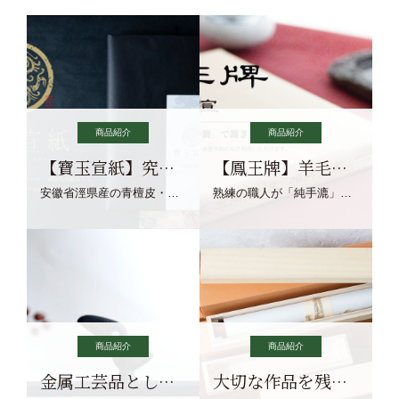
商品紹介
商品紹介
【寶玉宣紙】究極の純粋な宣紙を目指す寶玉宣紙
【鳳王牌】羊毛筆×濃墨での揮毫に最適な宣紙系画仙紙
安徽省涇県産の青檀皮・砂田稲藁・清らかな渓流水、熟練手漉き職人の卓越した手漉技術による最高級の純宣紙です。
熟練の職人が「純手漉」で漉きあげる書画紙。宣紙を好まれるお客様向けの棉料単宣に漉きあげました。
商品紹介
商品紹介
金属工芸品としての文鎮
大切な作品を残す作品保存商品