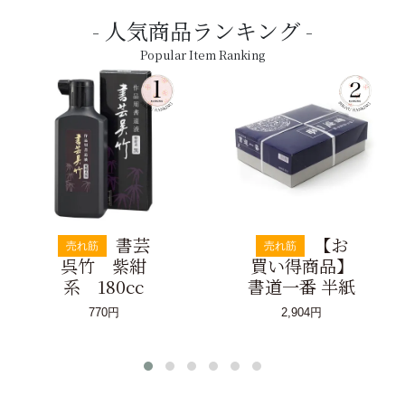
人気商品ランキング
Popular Item Ranking
書芸
【お
売れ筋
売れ筋
呉竹 紫紺
買い得商品】
系 180cc
書道一番 半紙
770円
2,904円