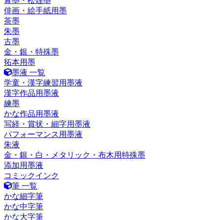
青墨・松煙墨
俳画・絵手紙用墨
茶墨
朱墨
古墨
金・銀・特殊墨
拓本用墨
墨液 一覧
学童・漢字練習用墨液
漢字作品用墨液
練墨
かな作品用墨液
写経・賞状・細字用墨液
パフォーマンス用墨液
朱液
金・銀・白・メタリック・布木用特殊墨
添加用墨液
コミックインク
筆 一覧
かな細字筆
かな中字筆
かな大字筆