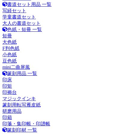
書道セット用品 一覧
写経セット
学童書道セット
大人の書道セット
色紙・短冊 一覧
短冊
大色紙
F判色紙
小色紙
豆色紙
mini二曲屏風
篆刻用品 一覧
印床
印矩
印褥台
マジックインキ
篆刻用転写雁皮紙
研磨用品
印箱
印箋・集印帳・印譜帳
篆刻印材 一覧