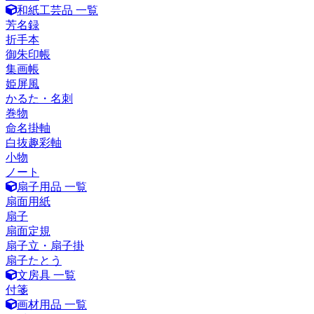
和紙工芸品 一覧
芳名録
折手本
御朱印帳
集画帳
姫屏風
かるた・名刺
巻物
命名掛軸
白抜趣彩軸
小物
ノート
扇子用品 一覧
扇面用紙
扇子
扇面定規
扇子立・扇子掛
扇子たとう
文房具 一覧
付箋
画材用品 一覧