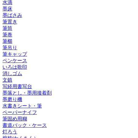
水滴
墨床
墨ばさみ
筆置き
筆筒
筆巻
筆櫛
筆吊り
筆キャップ
ペンケース
いろは歌印
消しゴム
文鎮
写経用書写台
墨落とし・墨用接着剤
墨磨り機
水書きシート・筆
ペーパーナイフ
筆固め用糊
書道バック・ケース
灯ろう