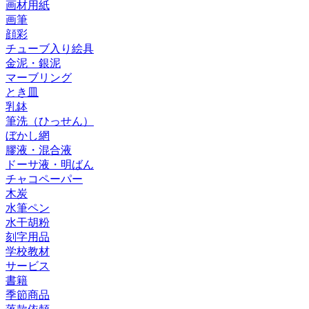
画材用紙
画筆
顔彩
チューブ入り絵具
金泥・銀泥
マーブリング
とき皿
乳鉢
筆洗（ひっせん）
ぼかし網
膠液・混合液
ドーサ液・明ばん
チャコペーパー
木炭
水筆ペン
水干胡粉
刻字用品
学校教材
サービス
書籍
季節商品