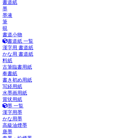
書道紙
墨
墨液
筆
硯
書道小物
書道紙 一覧
漢字用 書道紙
かな用 書道紙
料紙
古筆臨書用紙
奉書紙
書き初め用紙
写経用紙
水墨画用紙
賞状用紙
墨 一覧
漢字用墨
かな用墨
高級油煙墨
唐墨