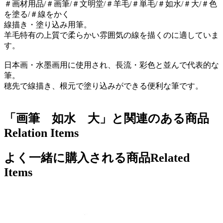
＃画材用品/＃画筆/＃文明堂/＃羊毛/＃単毛/＃如水/＃大/＃色
を塗る/＃線をかく
線描き・塗り込み用筆。
羊毛特有の上質で柔らかい雰囲気の線を描くのに適していま
す。
日本画・水墨画用に使用され、長流・彩色と並んで代表的な
筆。
穂先で線描き、根元で塗り込みができる便利な筆です。
「画筆 如水 大」と関連のある商品
Relation Items
よく一緒に購入される商品
Related
Items