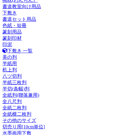
椀枕(わんちん）
書道教室向け用品
下敷き
書道セット用品
色紙・短冊
篆刻用品
篆刻印材
印泥
下敷き 一覧
美の判
半紙用
机上判
八ツ切判
半紙三枚判
半切(条幅)判
全紙判(聯落兼用)
全八尺判
全紙二枚判
全紙横二枚判
その他のサイズ
切売り用[10cm単位]
水墨画用下敷