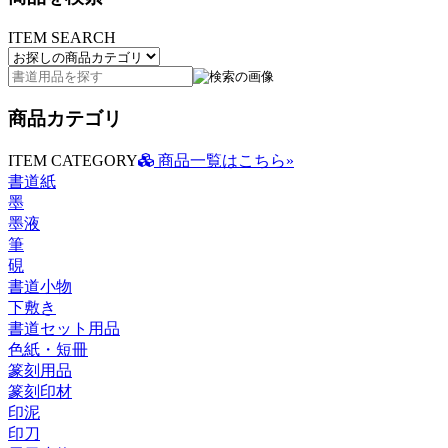
ITEM SEARCH
商品カテゴリ
ITEM CATEGORY
商品一覧はこちら»
書道紙
墨
墨液
筆
硯
書道小物
下敷き
書道セット用品
色紙・短冊
篆刻用品
篆刻印材
印泥
印刀