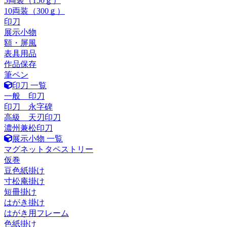
5両装（150ｇ）
10両装（300ｇ）
印刀
展示小物
額・屏風
表具用品
作品保存
筆ペン
印刀 一覧
一般 印刀
印刀 永字碑
高級 天刃印刀
濃州兼松印刀
展示小物 一覧
マグネットタペストリー
仮巻
豆色紙掛け
寸松庵掛け
短冊掛け
はがき掛け
はがき用フレーム
色紙掛け