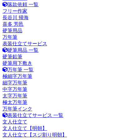
落款依頼 一覧
フリー作家
長谷川 帰海
喜多 芳邑
硬筆用品
万年筆
表装仕立てサービス
硬筆用品 一覧
硬筆鉛筆
硬筆用下敷き
万年筆 一覧
極細字万年筆
細字万年筆
中字万年筆
太字万年筆
極太万年筆
万年筆インク
表装仕立てサービス 一覧
文人仕立て
文人仕立て【明朝】
文人仕立て【スジ割り明朝】