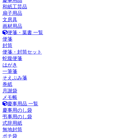
慶事用品
和紙工芸品
扇子用品
文房具
画材用品
便箋・葉書 一覧
便箋
封筒
便箋・封筒セット
蛇腹便箋
はがき
一筆箋
そえぶみ箋
巻紙
月謝袋
メモ帳
慶事用品 一覧
慶事用のし袋
弔事用のし袋
式辞用紙
無地封筒
ポチ袋