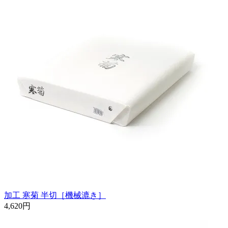
加工 寒菊 半切［機械漉き］
4,620円