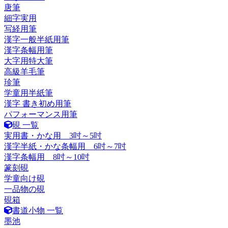
唐筆
細字実用
写経用筆
漢字一般半紙用筆
漢字条幅用筆
大字用特大筆
高級羊毛筆
珍筆
学童用半紙筆
漢字 書き初め用筆
パフォーマンス用筆
硯 一覧
実用書・かな用 3吋～5吋
漢字半紙・かな条幅用 6吋～7吋
漢字条幅用 8吋～10吋
篆刻硯
学童向け硯
一品物の硯
硯箱
書道小物 一覧
墨池