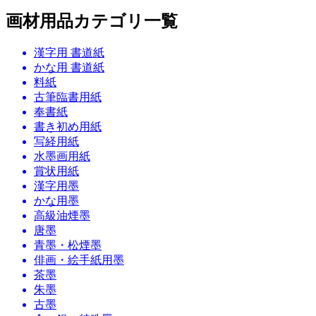
画材用品カテゴリ一覧
漢字用 書道紙
かな用 書道紙
料紙
古筆臨書用紙
奉書紙
書き初め用紙
写経用紙
水墨画用紙
賞状用紙
漢字用墨
かな用墨
高級油煙墨
唐墨
青墨・松煙墨
俳画・絵手紙用墨
茶墨
朱墨
古墨