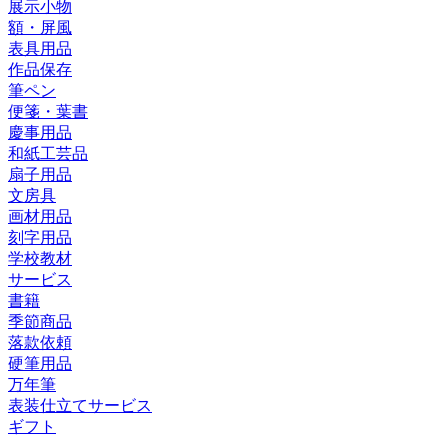
展示小物
額・屏風
表具用品
作品保存
筆ペン
便箋・葉書
慶事用品
和紙工芸品
扇子用品
文房具
画材用品
刻字用品
学校教材
サービス
書籍
季節商品
落款依頼
硬筆用品
万年筆
表装仕立てサービス
ギフト