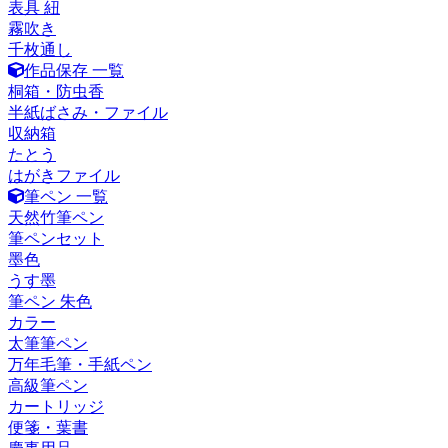
表具 紐
霧吹き
千枚通し
作品保存 一覧
桐箱・防虫香
半紙ばさみ・ファイル
収納箱
たとう
はがきファイル
筆ペン 一覧
天然竹筆ペン
筆ペンセット
墨色
うす墨
筆ペン 朱色
カラー
太筆筆ペン
万年毛筆・手紙ペン
高級筆ペン
カートリッジ
便箋・葉書