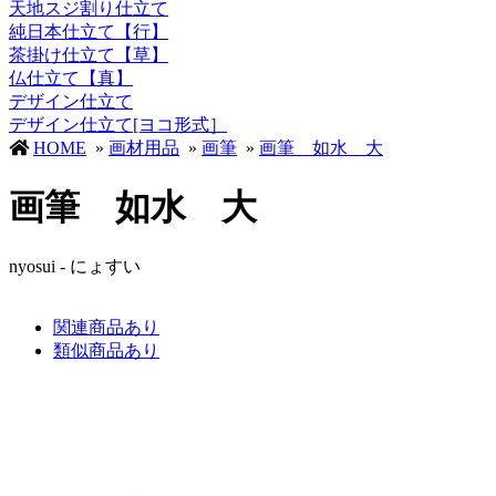
天地スジ割り仕立て
純日本仕立て【行】
茶掛け仕立て【草】
仏仕立て【真】
デザイン仕立て
デザイン仕立て[ヨコ形式］
HOME
»
画材用品
»
画筆
»
画筆 如水 大
画筆 如水 大
nyosui - にょすい
関連商品あり
類似商品あり