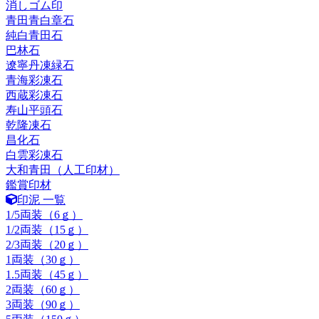
消しゴム印
青田青白章石
純白青田石
巴林石
遼寧丹凍緑石
青海彩凍石
西蔵彩凍石
寿山平頭石
乾隆凍石
昌化石
白雲彩凍石
大和青田（人工印材）
鑑賞印材
印泥 一覧
1/5両装（6ｇ）
1/2両装（15ｇ）
2/3両装（20ｇ）
1両装（30ｇ）
1.5両装（45ｇ）
2両装（60ｇ）
3両装（90ｇ）