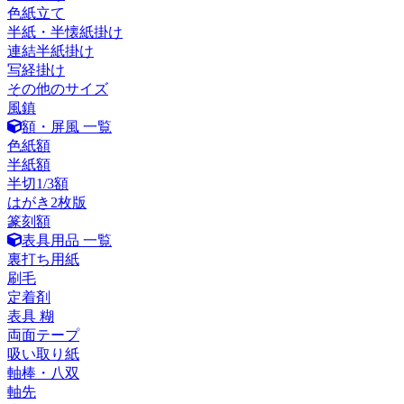
色紙立て
半紙・半懐紙掛け
連結半紙掛け
写経掛け
その他のサイズ
風鎮
額・屏風 一覧
色紙額
半紙額
半切1/3額
はがき2枚版
篆刻額
表具用品 一覧
裏打ち用紙
刷毛
定着剤
表具 糊
両面テープ
吸い取り紙
軸棒・八双
軸先