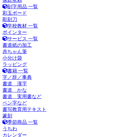
落款依頼
刻字用品 一覧
彩玉ボード
彫刻刀
学校教材 一覧
ポインター
サービス 一覧
書道紙の加工
赤ちゃん筆
小分け袋
ラッピング
書籍 一覧
字／辞／事典
書道 漢字
書道 かな
書道 実用書など
ペン字など
書写教育用テキスト
篆刻
季節商品 一覧
うちわ
カレンダー