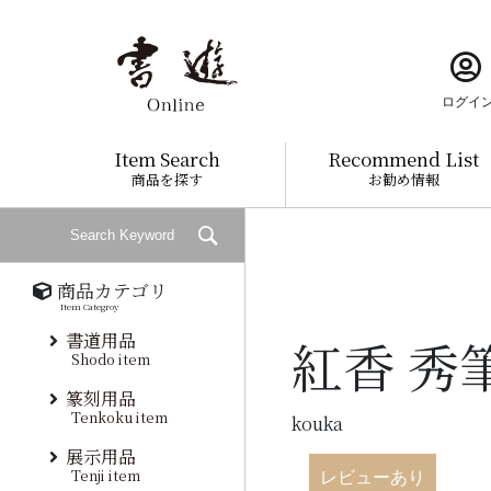
ログイ
Item Search
Recommend List
商品を探す
お勧め情報
商品カテゴリ
Item Categroy
書道用品
紅香 秀
Shodo item
篆刻用品
Tenkoku item
kouka
展示用品
Tenji item
レビューあり