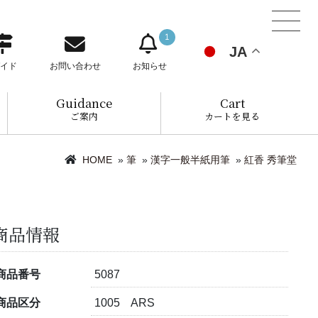
1
JA
イド
お問い合わせ
お知らせ
Guidance
Cart
ご案内
カートを見る
HOME
»
筆
»
漢字一般半紙用筆
»
紅香 秀筆堂
商品情報
商品番号
5087
商品区分
1005 ARS