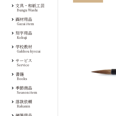
文具・和紙工芸
Bungu Washi
画材用品
Gazai item
刻字用品
Kokuji
学校教材
Gakkou kyozai
サービス
Service
書籍
Books
季節商品
Season item
落款依頼
Rakanin
硬筆用品