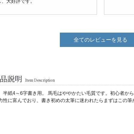
し、大好評です。
全てのレビューを見る
商品説明
Item Description
。半紙4～6字書き用。 馬毛はややかたい毛質です。初心者か
力性に富んでおり、書き初めの太筆に迷われたらまずはこの筆