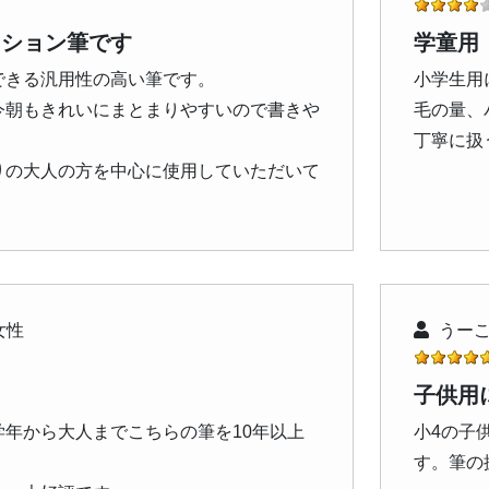
ーション筆です
学童用
できる汎用性の高い筆です。
小学生用
今朝もきれいにまとまりやすいので書きや
毛の量、
丁寧に扱
りの大人の方を中心に使用していただいて
女性
うーこ
子供用
学年から大人までこちらの筆を10年以上
小4の子
す。筆の