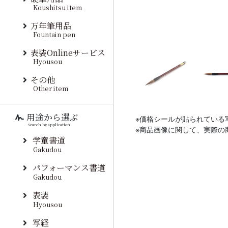
Koushitsu item
万年筆用品
Fountain pen
表装Onlineサービス
Hyousou
その他
Other item
用途から選ぶ
※価格シールが貼られている
Search by application
※商品画像に関して、実際の
学童書道
Gakudou
パフォーマンス書道
Gakudou
表装
Hyousou
写経