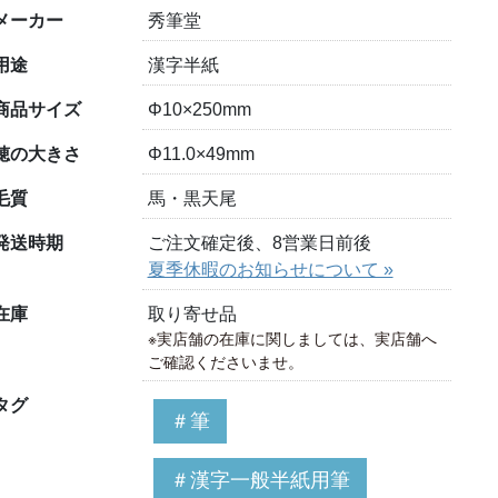
メーカー
秀筆堂
用途
漢字半紙
商品サイズ
Φ10×250mm
穂の大きさ
Φ11.0×49mm
毛質
馬・黒天尾
発送時期
ご注文確定後、8営業日前後
夏季休暇のお知らせについて »
在庫
取り寄せ品
※実店舗の在庫に関しましては、実店舗へ
ご確認くださいませ。
タグ
＃筆
＃漢字一般半紙用筆