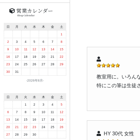
営業カレンダー
Shop Calendar
日
月
火
水
木
金
土
1
2
3
4
5
6
7
8
9
10
11
12
13
14
15
16
17
18
19
20
21
22
23
24
25
26
27
28
29
30
31
教室用に。いろん
2026年8月
特にこの筆は生徒
日
月
火
水
木
金
土
1
2
3
4
5
6
7
8
9
10
11
12
13
14
15
16
17
18
19
20
21
22
23
24
25
26
HY 30代 女性
27
28
29
30