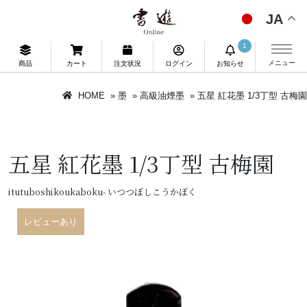
JA
1
メニュー
商品
カート
注文状況
ログイン
お知らせ
HOME
»
墨
»
高級油煙墨
»
五星 紅花墨 1/3丁型 古梅園
五星 紅花墨 1/3丁型 古梅園
itutuboshikoukaboku- いつつぼしこうかぼく
レビューあり