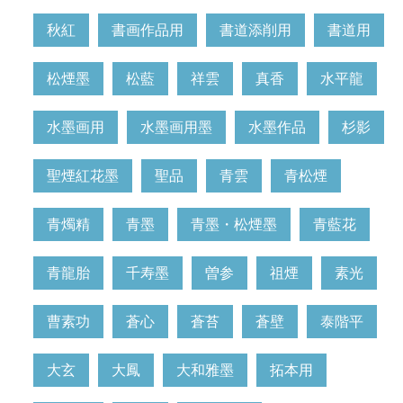
秋紅
書画作品用
書道添削用
書道用
松煙墨
松藍
祥雲
真香
水平龍
水墨画用
水墨画用墨
水墨作品
杉影
聖煙紅花墨
聖品
青雲
青松煙
青燭精
青墨
青墨・松煙墨
青藍花
青龍胎
千寿墨
曽参
祖煙
素光
曹素功
蒼心
蒼苔
蒼壁
泰階平
大玄
大鳳
大和雅墨
拓本用