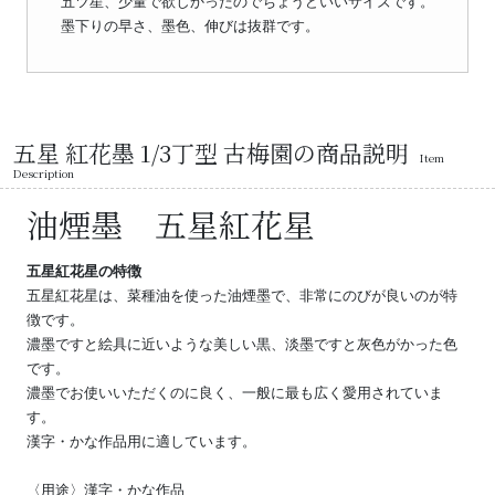
五ツ星、少量で欲しかったのでちょうどいいサイズです。
墨下りの早さ、墨色、伸びは抜群です。
五星 紅花墨 1/3丁型 古梅園の商品説明
Item
Description
油煙墨 五星紅花星
五星紅花星の特徴
五星紅花星は、菜種油を使った油煙墨で、非常にのびが良いのが特
徴です。
濃墨ですと絵具に近いような美しい黒、淡墨ですと灰色がかった色
です。
濃墨でお使いいただくのに良く、一般に最も広く愛用されていま
す。
漢字・かな作品用に適しています。
〈用途〉漢字・かな作品