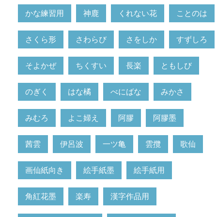
かな練習用
神鹿
くれない花
ことのは
さくら形
さわらび
さをしか
すずしろ
そよかぜ
ちくすい
長楽
ともしび
のぎく
はな橘
べにばな
みかさ
みむろ
よこ婦え
阿膠
阿膠墨
茜雲
伊呂波
一ツ亀
雲攬
歌仙
画仙紙向き
絵手紙墨
絵手紙用
角紅花墨
楽寿
漢字作品用