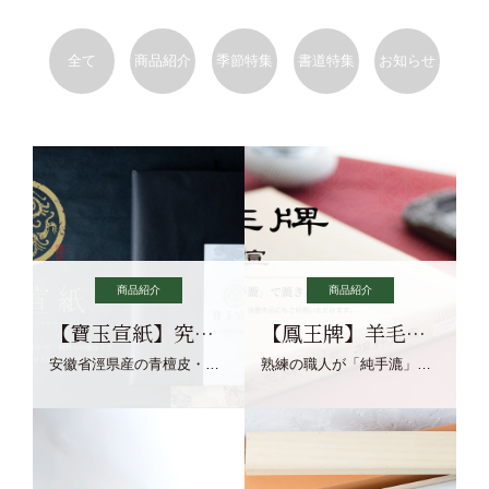
全て
商品紹介
季節特集
書道特集
お知らせ
商品紹介
商品紹介
【寶玉宣紙】究極の純粋な宣紙を目指す寶玉宣紙
【鳳王牌】羊毛筆×濃墨での揮毫に最適な宣紙系画仙紙
安徽省涇県産の青檀皮・砂田稲藁・清らかな渓流水、熟練手漉き職人の卓越した手漉技術による最高級の純宣紙です。
熟練の職人が「純手漉」で漉きあげる書画紙。宣紙を好まれるお客様向けの棉料単宣に漉きあげました。