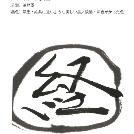
〈分類〉油煙墨
〈墨色〉濃墨：絵具に近いような美しい黒／淡墨：灰色がかった色