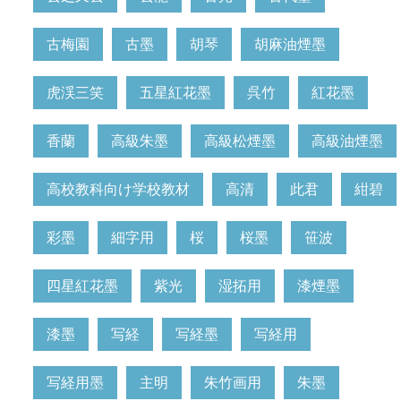
古梅園
古墨
胡琴
胡麻油煙墨
虎渓三笑
五星紅花墨
呉竹
紅花墨
香蘭
高級朱墨
高級松煙墨
高級油煙墨
高校教科向け学校教材
高清
此君
紺碧
彩墨
細字用
桜
桜墨
笹波
四星紅花墨
紫光
湿拓用
漆煙墨
漆墨
写経
写経墨
写経用
写経用墨
主明
朱竹画用
朱墨