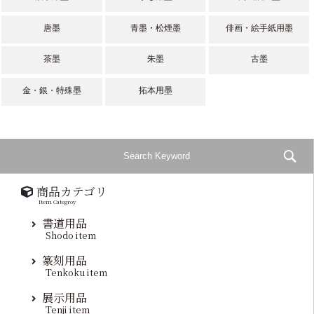
唐墨
青墨・松煙墨
俳画・絵手紙用墨
茶墨
朱墨
古墨
金・銀・特殊墨
拓本用墨
商品カテゴリ
Item Categroy
書道用品
Shodo item
篆刻用品
Tenkoku item
展示用品
Tenji item