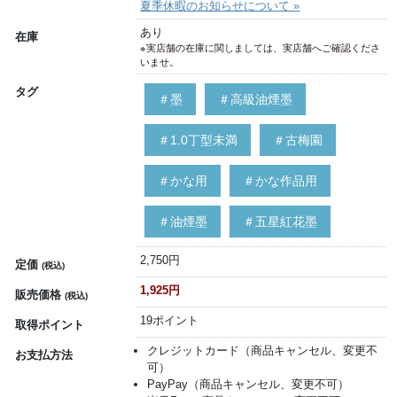
夏季休暇のお知らせについて »
あり
在庫
※実店舗の在庫に関しましては、実店舗へご確認くださ
いませ。
タグ
＃墨
＃高級油煙墨
＃1.0丁型未満
＃古梅園
＃かな用
＃かな作品用
＃油煙墨
＃五星紅花墨
2,750円
定価
(税込)
1,925円
販売価格
(税込)
19ポイント
取得ポイント
クレジットカード（商品キャンセル、変更不
お支払方法
可）
PayPay（商品キャンセル、変更不可）