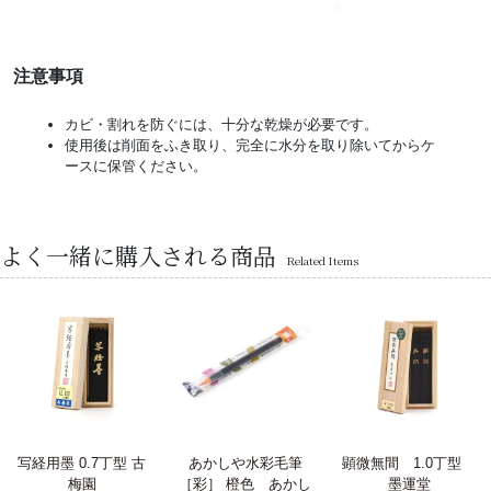
注意事項
カビ・割れを防ぐには、十分な乾燥が必要です。
使用後は削面をふき取り、完全に水分を取り除いてからケ
ースに保管ください。
よく一緒に購入される商品
Related Items
写経用墨 0.7丁型 古
あかしや水彩毛筆
顕微無間 1.0丁型
梅園
［彩］ 橙色 あかし
墨運堂