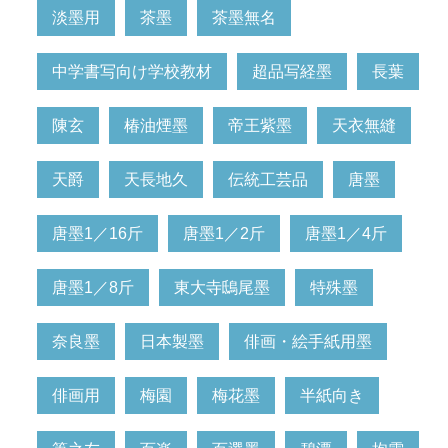
淡墨用
茶墨
茶墨無名
中学書写向け学校教材
超品写経墨
長葉
陳玄
椿油煙墨
帝王紫墨
天衣無縫
天爵
天長地久
伝統工芸品
唐墨
唐墨1／16斤
唐墨1／2斤
唐墨1／4斤
唐墨1／8斤
東大寺鴟尾墨
特殊墨
奈良墨
日本製墨
俳画・絵手紙用墨
俳画用
梅園
梅花墨
半紙向き