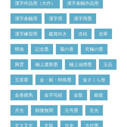
漢字作品用（大作）
漢字条幅作品用
漢字条幅用
漢字用
漢字用墨
漢字練習用
鑑賞向き
含純
含翠
帰漁
記念墨
菊の香
究極の墨
興雲
極上濃青墨
極上油煙墨
玉品
玉芙蓉
金・銀・特殊墨
金さくら形
金巻繽馬
金字写経
金龍
銀龍
月光
顕微無間
元号墨
玄光
玄之又玄
玄龍
古光
古代墨