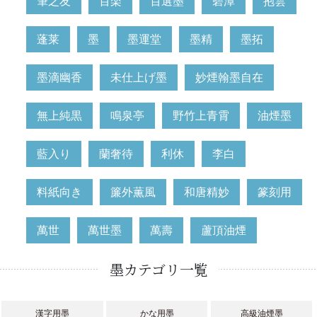
筆之友
百楽
百選墨
碧潭
抱雲
蓬莱
墨
墨運堂
墨精
墨拓
墨滴幽香
未仕上げ墨
妙煙翰墨自在
無上純黒
鳴泉亭
野竹上青霄
油煙墨
藍入り
蘭奢待
利休
李白
料紙向き
簾外薫風
和唐精妙
篆刻用
萬世
萬世墨
萬壽
蘆頂油煙
墨カテゴリ一覧
漢字用墨
かな用墨
高級油煙墨