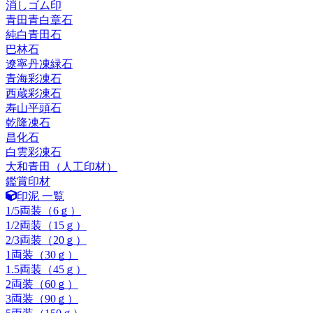
消しゴム印
青田青白章石
純白青田石
巴林石
遼寧丹凍緑石
青海彩凍石
西蔵彩凍石
寿山平頭石
乾隆凍石
昌化石
白雲彩凍石
大和青田（人工印材）
鑑賞印材
印泥 一覧
1/5両装（6ｇ）
1/2両装（15ｇ）
2/3両装（20ｇ）
1両装（30ｇ）
1.5両装（45ｇ）
2両装（60ｇ）
3両装（90ｇ）