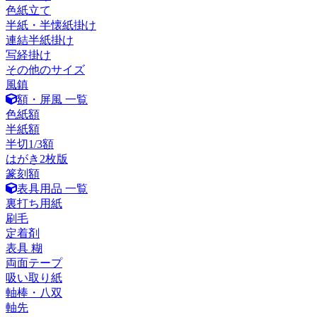
色紙立て
半紙・半懐紙掛け
連結半紙掛け
写経掛け
その他のサイズ
風鎮
額・屏風 一覧
色紙額
半紙額
半切1/3額
はがき2枚版
篆刻額
表具用品 一覧
裏打ち用紙
刷毛
定着剤
表具 糊
両面テープ
吸い取り紙
軸棒・八双
軸先