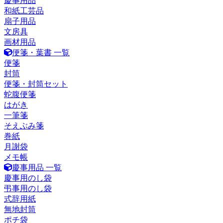
慶事用品
和紙工芸品
扇子用品
文房具
画材用品
便箋・葉書 一覧
便箋
封筒
便箋・封筒セット
蛇腹便箋
はがき
一筆箋
そえぶみ箋
巻紙
月謝袋
メモ帳
慶事用品 一覧
慶事用のし袋
弔事用のし袋
式辞用紙
無地封筒
ポチ袋