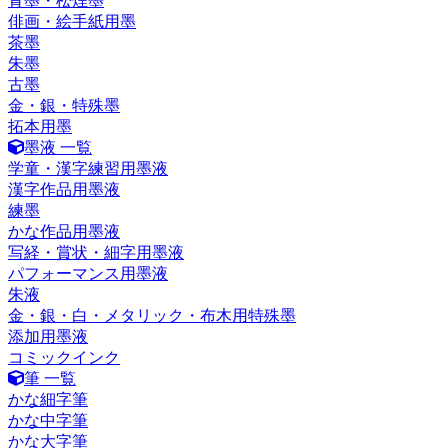
青墨・松煙墨
俳画・絵手紙用墨
茶墨
朱墨
古墨
金・銀・特殊墨
拓本用墨
墨液 一覧
学童・漢字練習用墨液
漢字作品用墨液
練墨
かな作品用墨液
写経・賞状・細字用墨液
パフォーマンス用墨液
朱液
金・銀・白・メタリック・布木用特殊墨
添加用墨液
コミックインク
筆 一覧
かな細字筆
かな中字筆
かな大字筆