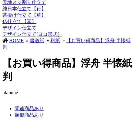
天地スジ割り仕立て
純日本仕立て【行】
茶掛け仕立て【草】
仏仕立て【真】
デザイン仕立て
デザイン仕立て[ヨコ形式］
HOME
»
書道紙
»
料紙
»
【お買い得商品】浮舟 半懐紙
判
【お買い得商品】浮舟 半懐紙
判
ukibune
関連商品あり
類似商品あり