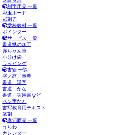
落款依頼
刻字用品 一覧
彩玉ボード
彫刻刀
学校教材 一覧
ポインター
サービス 一覧
書道紙の加工
赤ちゃん筆
小分け袋
ラッピング
書籍 一覧
字／辞／事典
書道 漢字
書道 かな
書道 実用書など
ペン字など
書写教育用テキスト
篆刻
季節商品 一覧
うちわ
カレンダー