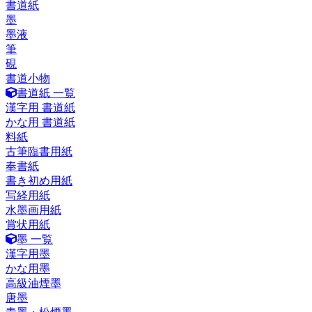
書道紙
墨
墨液
筆
硯
書道小物
書道紙 一覧
漢字用 書道紙
かな用 書道紙
料紙
古筆臨書用紙
奉書紙
書き初め用紙
写経用紙
水墨画用紙
賞状用紙
墨 一覧
漢字用墨
かな用墨
高級油煙墨
唐墨