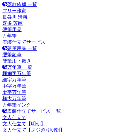
落款依頼 一覧
フリー作家
長谷川 帰海
喜多 芳邑
硬筆用品
万年筆
表装仕立てサービス
硬筆用品 一覧
硬筆鉛筆
硬筆用下敷き
万年筆 一覧
極細字万年筆
細字万年筆
中字万年筆
太字万年筆
極太万年筆
万年筆インク
表装仕立てサービス 一覧
文人仕立て
文人仕立て【明朝】
文人仕立て【スジ割り明朝】