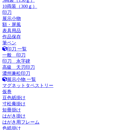
5両装（150ｇ）
10両装（300ｇ）
印刀
展示小物
額・屏風
表具用品
作品保存
筆ペン
印刀 一覧
一般 印刀
印刀 永字碑
高級 天刃印刀
濃州兼松印刀
展示小物 一覧
マグネットタペストリー
仮巻
豆色紙掛け
寸松庵掛け
短冊掛け
はがき掛け
はがき用フレーム
色紙掛け