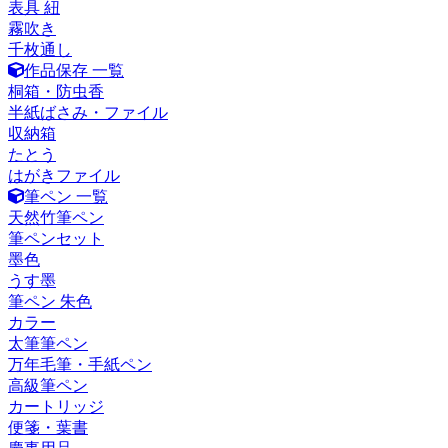
表具 紐
霧吹き
千枚通し
作品保存 一覧
桐箱・防虫香
半紙ばさみ・ファイル
収納箱
たとう
はがきファイル
筆ペン 一覧
天然竹筆ペン
筆ペンセット
墨色
うす墨
筆ペン 朱色
カラー
太筆筆ペン
万年毛筆・手紙ペン
高級筆ペン
カートリッジ
便箋・葉書