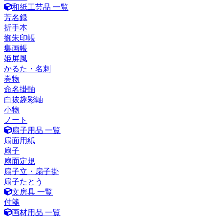
和紙工芸品 一覧
芳名録
折手本
御朱印帳
集画帳
姫屏風
かるた・名刺
巻物
命名掛軸
白抜趣彩軸
小物
ノート
扇子用品 一覧
扇面用紙
扇子
扇面定規
扇子立・扇子掛
扇子たとう
文房具 一覧
付箋
画材用品 一覧