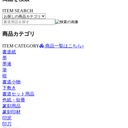
ITEM SEARCH
商品カテゴリ
ITEM CATEGORY
商品一覧はこちら»
書道紙
墨
墨液
筆
硯
書道小物
下敷き
書道セット用品
色紙・短冊
篆刻用品
篆刻印材
印泥
印刀