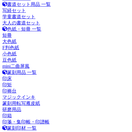
書道セット用品 一覧
写経セット
学童書道セット
大人の書道セット
色紙・短冊 一覧
短冊
大色紙
F判色紙
小色紙
豆色紙
mini二曲屏風
篆刻用品 一覧
印床
印矩
印褥台
マジックインキ
篆刻用転写雁皮紙
研磨用品
印箱
印箋・集印帳・印譜帳
篆刻印材 一覧