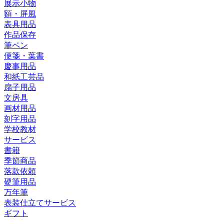
展示小物
額・屏風
表具用品
作品保存
筆ペン
便箋・葉書
慶事用品
和紙工芸品
扇子用品
文房具
画材用品
刻字用品
学校教材
サービス
書籍
季節商品
落款依頼
硬筆用品
万年筆
表装仕立てサービス
ギフト