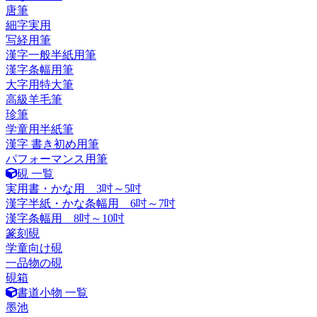
唐筆
細字実用
写経用筆
漢字一般半紙用筆
漢字条幅用筆
大字用特大筆
高級羊毛筆
珍筆
学童用半紙筆
漢字 書き初め用筆
パフォーマンス用筆
硯 一覧
実用書・かな用 3吋～5吋
漢字半紙・かな条幅用 6吋～7吋
漢字条幅用 8吋～10吋
篆刻硯
学童向け硯
一品物の硯
硯箱
書道小物 一覧
墨池