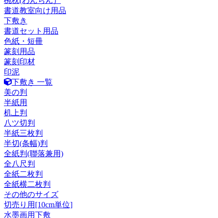
椀枕(わんちん）
書道教室向け用品
下敷き
書道セット用品
色紙・短冊
篆刻用品
篆刻印材
印泥
下敷き 一覧
美の判
半紙用
机上判
八ツ切判
半紙三枚判
半切(条幅)判
全紙判(聯落兼用)
全八尺判
全紙二枚判
全紙横二枚判
その他のサイズ
切売り用[10cm単位]
水墨画用下敷