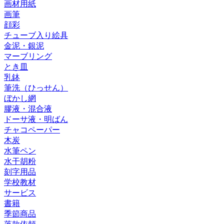
画材用紙
画筆
顔彩
チューブ入り絵具
金泥・銀泥
マーブリング
とき皿
乳鉢
筆洗（ひっせん）
ぼかし網
膠液・混合液
ドーサ液・明ばん
チャコペーパー
木炭
水筆ペン
水干胡粉
刻字用品
学校教材
サービス
書籍
季節商品