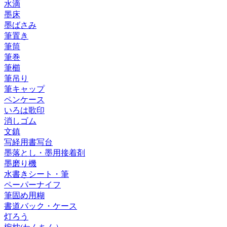
水滴
墨床
墨ばさみ
筆置き
筆筒
筆巻
筆櫛
筆吊り
筆キャップ
ペンケース
いろは歌印
消しゴム
文鎮
写経用書写台
墨落とし・墨用接着剤
墨磨り機
水書きシート・筆
ペーパーナイフ
筆固め用糊
書道バック・ケース
灯ろう