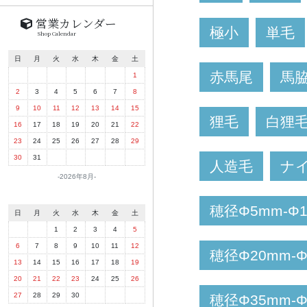
営業カレンダー
極小
単毛
Shop Calendar
日
月
火
水
木
金
土
赤馬尾
馬
1
2
3
4
5
6
7
8
9
10
11
12
13
14
15
狸毛
白狸
16
17
18
19
20
21
22
23
24
25
26
27
28
29
30
31
人造毛
ナ
2026年8月
穂径Φ5mm-Φ
日
月
火
水
木
金
土
1
2
3
4
5
6
7
8
9
10
11
12
穂径Φ20mm-
13
14
15
16
17
18
19
20
21
22
23
24
25
26
27
28
29
30
穂径Φ35mm-