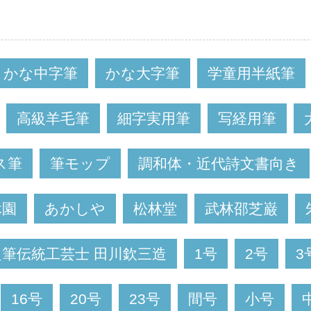
かな中字筆
かな大字筆
学童用半紙筆
高級羊毛筆
細字実用筆
写経用筆
ス筆
筆モップ
調和体・近代詩文書向き
休園
あかしや
松林堂
武林邵芝巌
良筆伝統工芸士 田川欽三造
1号
2号
3
16号
20号
23号
間号
小号