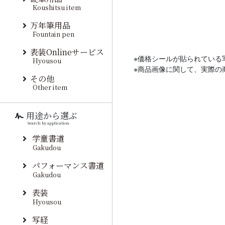
Koushitsu item
万年筆用品
Fountain pen
表装Onlineサービス
※価格シールが貼られている
Hyousou
※商品画像に関して、実際の
その他
Other item
用途から選ぶ
Search by application
学童書道
Gakudou
パフォーマンス書道
Gakudou
表装
Hyousou
写経