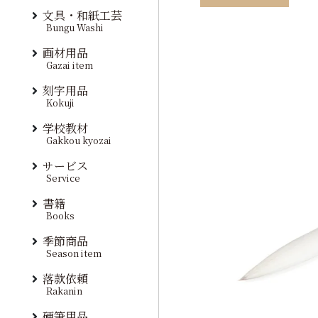
文具・和紙工芸
Bungu Washi
画材用品
Gazai item
刻字用品
Kokuji
学校教材
Gakkou kyozai
サービス
Service
書籍
Books
季節商品
Season item
落款依頼
Rakanin
硬筆用品