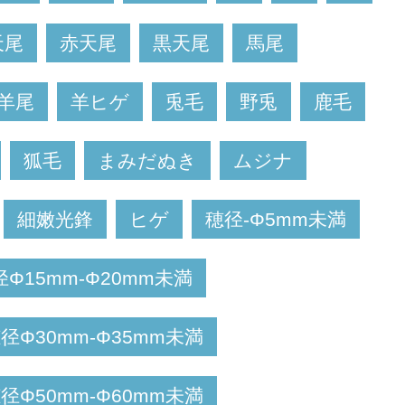
天尾
赤天尾
黒天尾
馬尾
羊尾
羊ヒゲ
兎毛
野兎
鹿毛
狐毛
まみだぬき
ムジナ
細嫩光鋒
ヒゲ
穂径-Φ5mm未満
径Φ15mm-Φ20mm未満
径Φ30mm-Φ35mm未満
径Φ50mm-Φ60mm未満