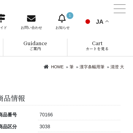
1
JA
イド
お問い合わせ
お知らせ
Guidance
Cart
ご案内
カートを見る
HOME
»
筆
»
漢字条幅用筆
»
清澄 大
商品情報
商品番号
70166
商品区分
3038