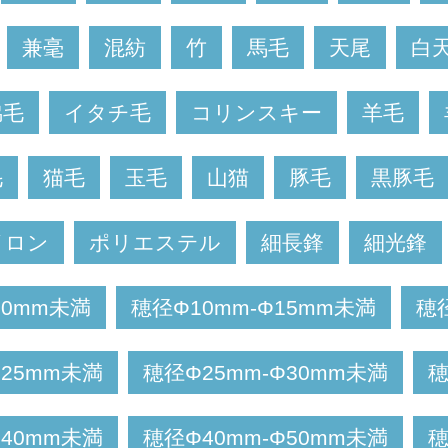
兼毫
混紡
竹
馬毛
天尾
白
脇毛
イタチ毛
コリンスキー
羊毛
毛
猫毛
玉毛
山猫
豚毛
黒豚毛
イロン
ポリエステル
細長鋒
細光鋒
10mm未満
穂径Φ10mm-Φ15mm未満
穂
Φ25mm未満
穂径Φ25mm-Φ30mm未満
穂
Φ40mm未満
穂径Φ40mm-Φ50mm未満
穂