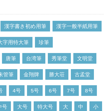
漢字書き初め用筆
漢字一般半紙用筆
大字用特大筆
珍筆
唐筆
台湾筆
秀筆堂
文明堂
朱管筆
金翔牌
勝大荘
古孟堂
号
4号
5号
6号
7号
8号
中号
大号
特大号
大
中
小