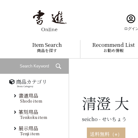
ログイ
Item Search
Recommend List
商品を探す
お勧め情報
商品カテゴリ
Item Categroy
書道用品
清澄 大
Shodo item
篆刻用品
Tenkoku item
seicho - せいちょう
展示用品
Tenji item
送料無料（※）