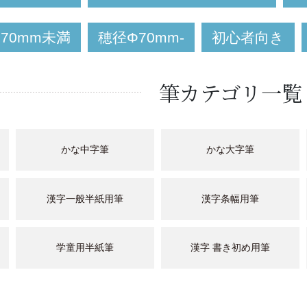
Φ70mm未満
穂径Φ70mm-
初心者向き
筆カテゴリ一覧
かな中字筆
かな大字筆
漢字一般半紙用筆
漢字条幅用筆
学童用半紙筆
漢字 書き初め用筆