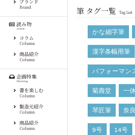
ブランド
Brand
筆 タグ一覧
Tag List
読み物
Article
かな細字筆
コラム
Column
漢字条幅用筆
商品紹介
Column
パフォーマン
企画特集
Planning
書を楽しむ
菊壽堂
一
Column
製造元紹介
琴匠筆
奈
Column
商品紹介
Column
9号
14号