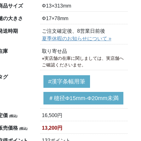
商品サイズ
Φ13×313mm
穂の大きさ
Φ17×78mm
発送時期
ご注文確定後、8営業日前後
夏季休暇のお知らせについて »
在庫
取り寄せ品
※実店舗の在庫に関しましては、実店舗へ
ご確認くださいませ。
タグ
#漢字条幅用筆
＃穂径Φ15mm-Φ20mm未満
定価
16,500円
(税込)
販売価格
13,200円
(税込)
取得ポイント
132ポイント