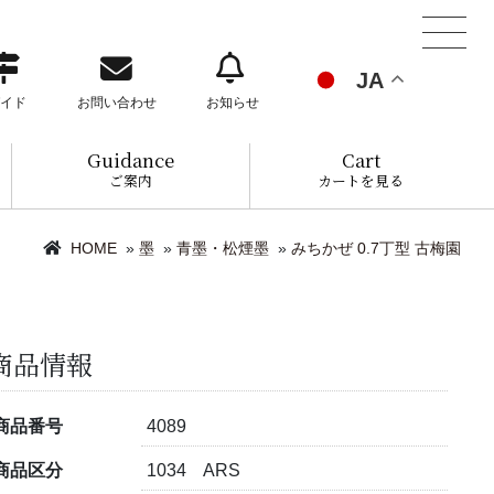
JA
イド
お問い合わせ
お知らせ
Guidance
Cart
ご案内
カートを見る
HOME
»
墨
»
青墨・松煙墨
»
みちかぜ 0.7丁型 古梅園
商品情報
商品番号
4089
商品区分
1034 ARS