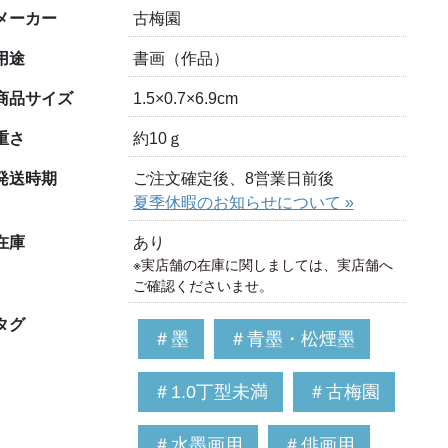
メーカー
古梅園
用途
書画（作品）
商品サイズ
1.5×0.7×6.9cm
重さ
約10ｇ
発送時期
ご注文確定後、8営業日前後
夏季休暇のお知らせについて »
在庫
あり
※実店舗の在庫に関しましては、実店舗へ
ご確認くださいませ。
タグ
＃墨
＃青墨・松煙墨
＃1.0丁型未満
＃古梅園
＃水墨画用
＃俳画用