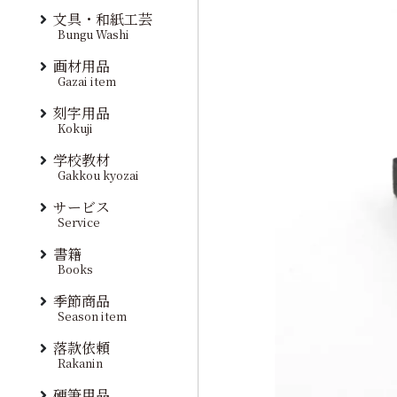
文具・和紙工芸
Bungu Washi
画材用品
Gazai item
刻字用品
Kokuji
学校教材
Gakkou kyozai
サービス
Service
書籍
Books
季節商品
Season item
落款依頼
Rakanin
硬筆用品