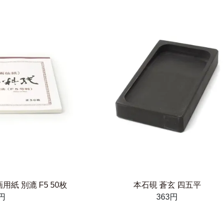
紙 別漉 F5 50枚
本石硯 蒼玄 四五平
4円
363円