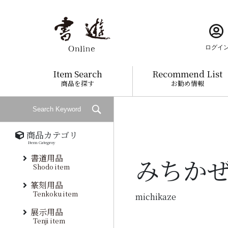
ログイ
Item Search
Recommend List
商品を探す
お勧め情報
商品カテゴリ
Item Categroy
書道用品
みちかぜ
Shodo item
篆刻用品
Tenkoku item
michikaze
展示用品
Tenji item