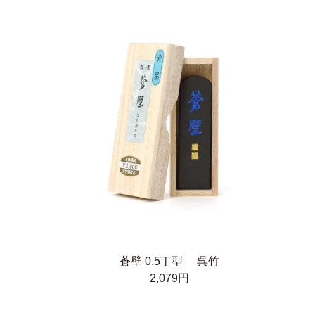
蒼壁 0.5丁型 呉竹
2,079円