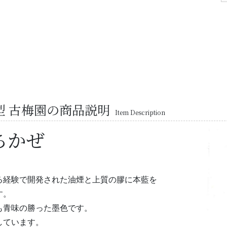
丁型 古梅園の商品説明
Item Description
ちかぜ
る経験で開発された油煙と上質の膠に本藍を
す。
も青味の勝った墨色です。
しています。