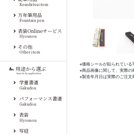
Koushitsu item
万年筆用品
Fountain pen
表装Onlineサービス
Hyousou
その他
Other item
※価格シールが貼られている
用途から選ぶ
※商品画像に関して、実際の
Search by application
※製造年月日は実際のご注文
学童書道
Gakudou
パフォーマンス書道
Gakudou
表装
Hyousou
写経