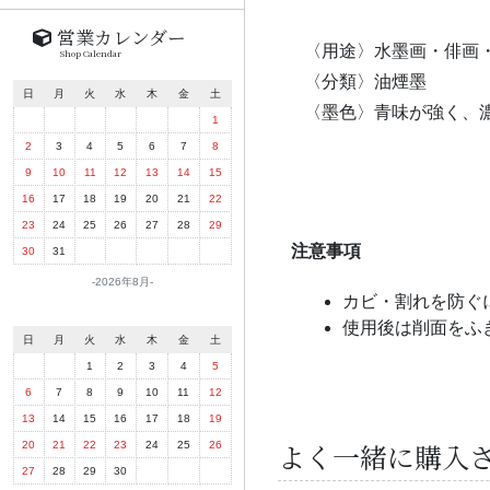
営業カレンダー
〈用途〉水墨画・俳画
Shop Calendar
〈分類〉油煙墨
日
月
火
水
木
金
土
〈墨色〉青味が強く、
1
2
3
4
5
6
7
8
9
10
11
12
13
14
15
16
17
18
19
20
21
22
23
24
25
26
27
28
29
注意事項
30
31
2026年8月
カビ・割れを防ぐ
使用後は削面をふ
日
月
火
水
木
金
土
1
2
3
4
5
6
7
8
9
10
11
12
13
14
15
16
17
18
19
よく一緒に購入
20
21
22
23
24
25
26
27
28
29
30