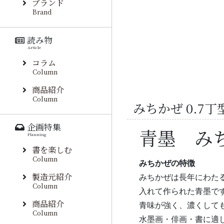
ブランド
Brand
読み物
Article
コラム
Column
商品紹介
Column
みちかぜ 0.7
企画特集
青墨 み
Planning
書を楽しむ
Column
みちかぜの特徴
製造元紹介
みちかぜは長年にわた
Column
入れて作られた青墨で
商品紹介
青味が強く、濃くして
Column
水墨画・俳画・書に適