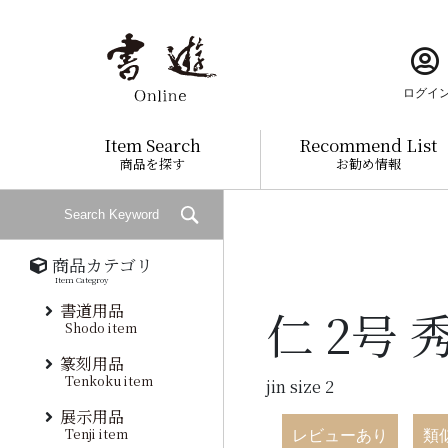
ログイ
Item Search
Recommend List
商品を探す
お勧め情報
商品カテゴリ
Item Categroy
書道用品
仁 2号 
Shodo item
篆刻用品
Tenkoku item
jin size 2
展示用品
Tenji item
レビューあり
類