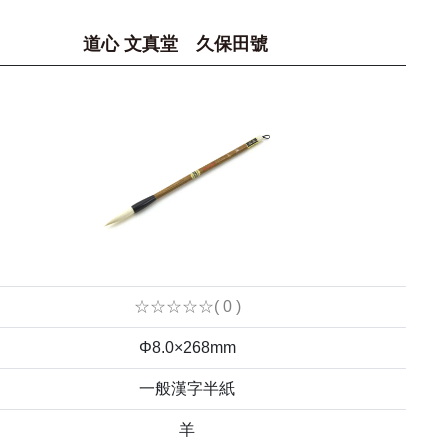
道心 文真堂 久保田號
☆☆☆☆☆( 0 )
Φ8.0×268mm
一般漢字半紙
羊