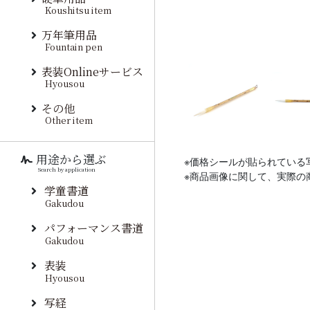
Koushitsu item
万年筆用品
Fountain pen
表装Onlineサービス
Hyousou
その他
Other item
用途から選ぶ
※価格シールが貼られている
Search by application
※商品画像に関して、実際の
学童書道
Gakudou
パフォーマンス書道
Gakudou
表装
Hyousou
写経