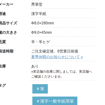
メーカー
秀筆堂
用途
漢字半紙
商品サイズ
Φ8.0×280mm
穂の大きさ
Φ9.0×45mm
毛質
羊・羊ヒゲ
発送時期
ご注文確定後、8営業日前後
夏季休暇のお知らせについて »
在庫
あり
※実店舗の在庫に関しましては、実店舗へ
ご確認くださいませ。
タグ
＃筆
＃漢字一般半紙用筆