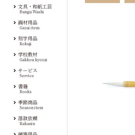
文具・和紙工芸
Bungu Washi
画材用品
Gazai item
刻字用品
Kokuji
学校教材
Gakkou kyozai
サービス
Service
書籍
Books
季節商品
Season item
落款依頼
Rakanin
硬筆用品