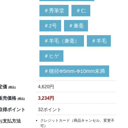
＃秀筆堂
＃仁
＃2号
＃兼毫
＃羊毛（兼毫）
＃羊毛
＃ヒゲ
＃穂径Φ5mm-Φ10mm未満
定価
4,620円
(税込)
販売価格
3,234円
(税込)
取得ポイント
32ポイント
クレジットカード（商品キャンセル、変更不
お支払方法
可）