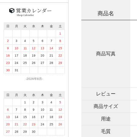
営業カレンダー
商品名
Shop Calendar
日
月
火
水
木
金
土
1
2
3
4
5
6
7
8
9
10
11
12
13
14
15
商品写真
16
17
18
19
20
21
22
23
24
25
26
27
28
29
30
31
2026年8月
レビュー
日
月
火
水
木
金
土
1
2
3
4
5
商品サイズ
6
7
8
9
10
11
12
13
14
15
16
17
18
19
用途
20
21
22
23
24
25
26
毛質
27
28
29
30