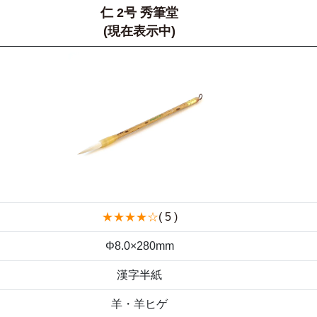
仁 2号 秀筆堂
(現在表示中)
★★★★☆
( 5 )
Φ8.0×280mm
漢字半紙
羊・羊ヒゲ