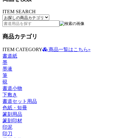
ITEM SEARCH
商品カテゴリ
ITEM CATEGORY
商品一覧はこちら»
書道紙
墨
墨液
筆
硯
書道小物
下敷き
書道セット用品
色紙・短冊
篆刻用品
篆刻印材
印泥
印刀