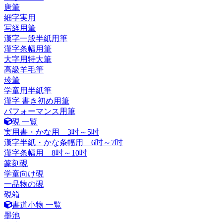
唐筆
細字実用
写経用筆
漢字一般半紙用筆
漢字条幅用筆
大字用特大筆
高級羊毛筆
珍筆
学童用半紙筆
漢字 書き初め用筆
パフォーマンス用筆
硯 一覧
実用書・かな用 3吋～5吋
漢字半紙・かな条幅用 6吋～7吋
漢字条幅用 8吋～10吋
篆刻硯
学童向け硯
一品物の硯
硯箱
書道小物 一覧
墨池