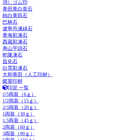
消しゴム印
青田青白章石
純白青田石
巴林石
遼寧丹凍緑石
青海彩凍石
西蔵彩凍石
寿山平頭石
乾隆凍石
昌化石
白雲彩凍石
大和青田（人工印材）
鑑賞印材
印泥 一覧
1/5両装（6ｇ）
1/2両装（15ｇ）
2/3両装（20ｇ）
1両装（30ｇ）
1.5両装（45ｇ）
2両装（60ｇ）
3両装（90ｇ）