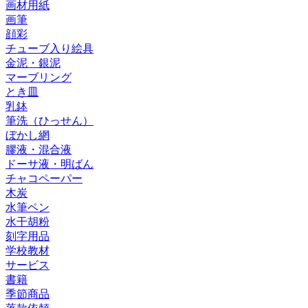
画材用紙
画筆
顔彩
チューブ入り絵具
金泥・銀泥
マーブリング
とき皿
乳鉢
筆洗（ひっせん）
ぼかし網
膠液・混合液
ドーサ液・明ばん
チャコペーパー
木炭
水筆ペン
水干胡粉
刻字用品
学校教材
サービス
書籍
季節商品