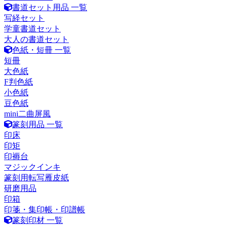
書道セット用品 一覧
写経セット
学童書道セット
大人の書道セット
色紙・短冊 一覧
短冊
大色紙
F判色紙
小色紙
豆色紙
mini二曲屏風
篆刻用品 一覧
印床
印矩
印褥台
マジックインキ
篆刻用転写雁皮紙
研磨用品
印箱
印箋・集印帳・印譜帳
篆刻印材 一覧