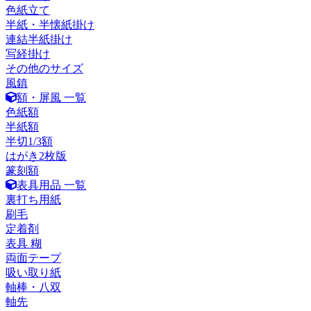
色紙立て
半紙・半懐紙掛け
連結半紙掛け
写経掛け
その他のサイズ
風鎮
額・屏風 一覧
色紙額
半紙額
半切1/3額
はがき2枚版
篆刻額
表具用品 一覧
裏打ち用紙
刷毛
定着剤
表具 糊
両面テープ
吸い取り紙
軸棒・八双
軸先