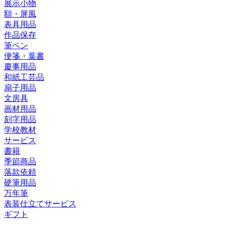
展示小物
額・屏風
表具用品
作品保存
筆ペン
便箋・葉書
慶事用品
和紙工芸品
扇子用品
文房具
画材用品
刻字用品
学校教材
サービス
書籍
季節商品
落款依頼
硬筆用品
万年筆
表装仕立てサービス
ギフト