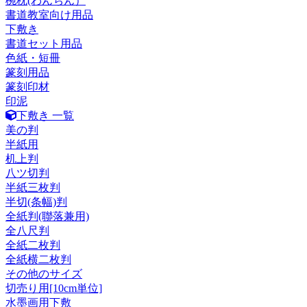
椀枕(わんちん）
書道教室向け用品
下敷き
書道セット用品
色紙・短冊
篆刻用品
篆刻印材
印泥
下敷き 一覧
美の判
半紙用
机上判
八ツ切判
半紙三枚判
半切(条幅)判
全紙判(聯落兼用)
全八尺判
全紙二枚判
全紙横二枚判
その他のサイズ
切売り用[10cm単位]
水墨画用下敷