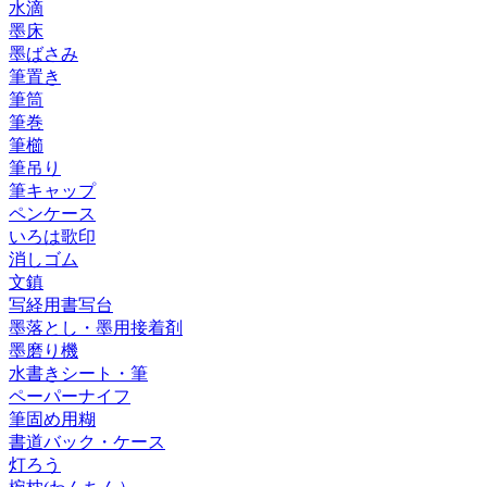
水滴
墨床
墨ばさみ
筆置き
筆筒
筆巻
筆櫛
筆吊り
筆キャップ
ペンケース
いろは歌印
消しゴム
文鎮
写経用書写台
墨落とし・墨用接着剤
墨磨り機
水書きシート・筆
ペーパーナイフ
筆固め用糊
書道バック・ケース
灯ろう