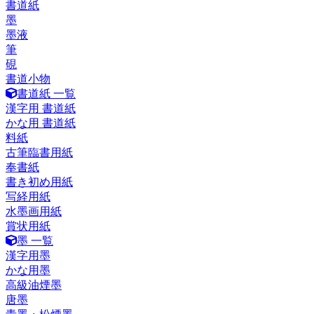
書道紙
墨
墨液
筆
硯
書道小物
書道紙 一覧
漢字用 書道紙
かな用 書道紙
料紙
古筆臨書用紙
奉書紙
書き初め用紙
写経用紙
水墨画用紙
賞状用紙
墨 一覧
漢字用墨
かな用墨
高級油煙墨
唐墨