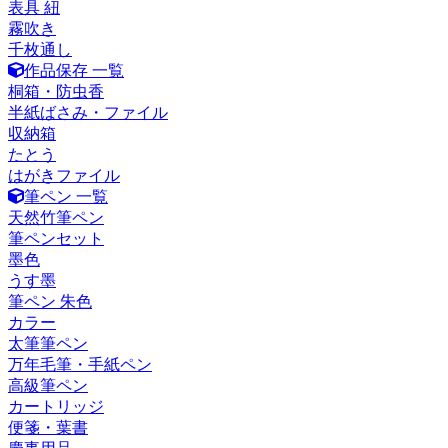
表具 紐
霧吹き
千枚通し
作品保存 一覧
桐箱・防虫香
半紙ばさみ・ファイル
収納箱
たとう
はがきファイル
筆ペン 一覧
天然竹筆ペン
筆ペンセット
墨色
うす墨
筆ペン 朱色
カラー
太筆筆ペン
万年毛筆・手紙ペン
高級筆ペン
カートリッジ
便箋・葉書