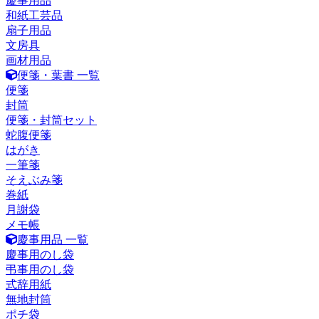
慶事用品
和紙工芸品
扇子用品
文房具
画材用品
便箋・葉書 一覧
便箋
封筒
便箋・封筒セット
蛇腹便箋
はがき
一筆箋
そえぶみ箋
巻紙
月謝袋
メモ帳
慶事用品 一覧
慶事用のし袋
弔事用のし袋
式辞用紙
無地封筒
ポチ袋