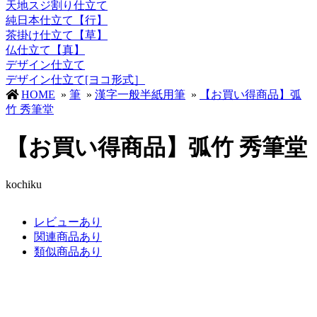
天地スジ割り仕立て
純日本仕立て【行】
茶掛け仕立て【草】
仏仕立て【真】
デザイン仕立て
デザイン仕立て[ヨコ形式］
HOME
»
筆
»
漢字一般半紙用筆
»
【お買い得商品】弧
竹 秀筆堂
【お買い得商品】弧竹 秀筆堂
kochiku
レビューあり
関連商品あり
類似商品あり