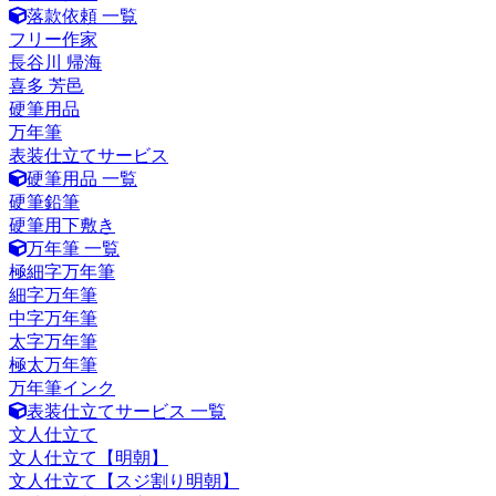
落款依頼 一覧
フリー作家
長谷川 帰海
喜多 芳邑
硬筆用品
万年筆
表装仕立てサービス
硬筆用品 一覧
硬筆鉛筆
硬筆用下敷き
万年筆 一覧
極細字万年筆
細字万年筆
中字万年筆
太字万年筆
極太万年筆
万年筆インク
表装仕立てサービス 一覧
文人仕立て
文人仕立て【明朝】
文人仕立て【スジ割り明朝】