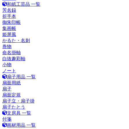
和紙工芸品 一覧
芳名録
折手本
御朱印帳
集画帳
姫屏風
かるた・名刺
巻物
命名掛軸
白抜趣彩軸
小物
ノート
扇子用品 一覧
扇面用紙
扇子
扇面定規
扇子立・扇子掛
扇子たとう
文房具 一覧
付箋
画材用品 一覧