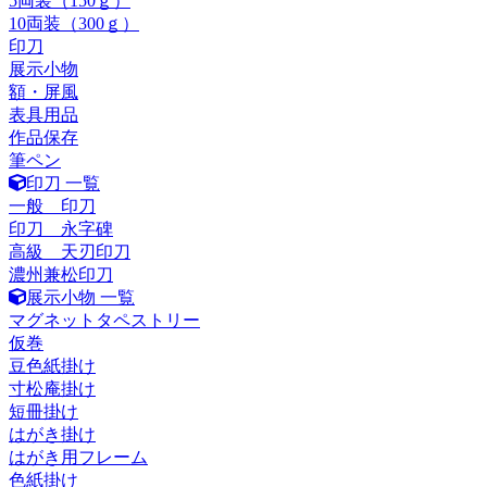
5両装（150ｇ）
10両装（300ｇ）
印刀
展示小物
額・屏風
表具用品
作品保存
筆ペン
印刀 一覧
一般 印刀
印刀 永字碑
高級 天刃印刀
濃州兼松印刀
展示小物 一覧
マグネットタペストリー
仮巻
豆色紙掛け
寸松庵掛け
短冊掛け
はがき掛け
はがき用フレーム
色紙掛け