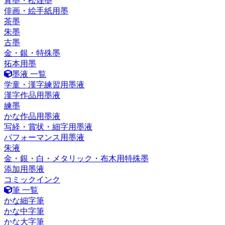
青墨・松煙墨
俳画・絵手紙用墨
茶墨
朱墨
古墨
金・銀・特殊墨
拓本用墨
墨液 一覧
学童・漢字練習用墨液
漢字作品用墨液
練墨
かな作品用墨液
写経・賞状・細字用墨液
パフォーマンス用墨液
朱液
金・銀・白・メタリック・布木用特殊墨
添加用墨液
コミックインク
筆 一覧
かな細字筆
かな中字筆
かな大字筆