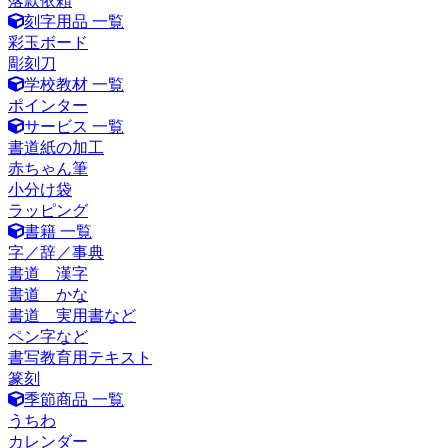
落款依頼
刻字用品 一覧
彩玉ボード
彫刻刀
学校教材 一覧
ポインター
サービス 一覧
書道紙の加工
赤ちゃん筆
小分け袋
ラッピング
書籍 一覧
字／辞／事典
書道 漢字
書道 かな
書道 実用書など
ペン字など
書写教育用テキスト
篆刻
季節商品 一覧
うちわ
カレンダー