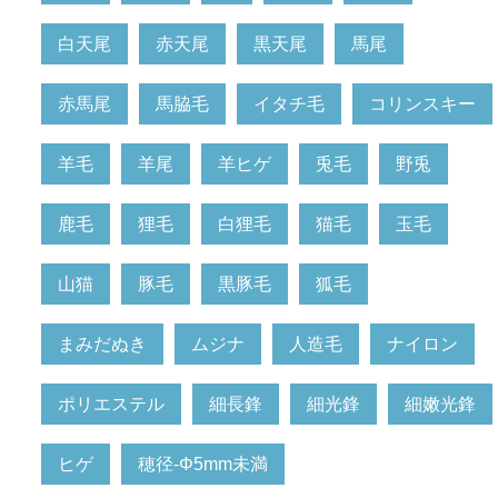
白天尾
赤天尾
黒天尾
馬尾
赤馬尾
馬脇毛
イタチ毛
コリンスキー
羊毛
羊尾
羊ヒゲ
兎毛
野兎
鹿毛
狸毛
白狸毛
猫毛
玉毛
山猫
豚毛
黒豚毛
狐毛
まみだぬき
ムジナ
人造毛
ナイロン
ポリエステル
細長鋒
細光鋒
細嫩光鋒
ヒゲ
穂径-Φ5mm未満