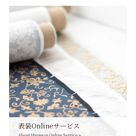
表装Onlineサービス
About Hyousou Online Service »