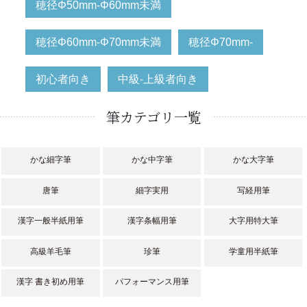
穂径Φ50mm-Φ60mm未満
穂径Φ60mm-Φ70mm未満
穂径Φ70mm-
初心者向き
中級-上級者向き
筆カテゴリ一覧
かな細字筆
かな中字筆
かな大字筆
唐筆
細字実用
写経用筆
漢字一般半紙用筆
漢字条幅用筆
大字用特大筆
高級羊毛筆
珍筆
学童用半紙筆
漢字 書き初め用筆
パフォーマンス用筆