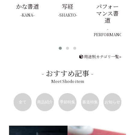
かな書道
写経
パフォー
マンス書
KANA
SHAKYO
道
PERFORMANCE
用途別カテゴリ一覧»
おすすめ記事
Meet Shodo item
全て
商品紹介
季節特集
書道特集
お知らせ