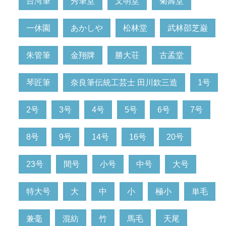
台湾筆
秀筆堂
文明堂
菊壽堂
一休園
あかしや
松林堂
武林邵芝巌
朱管筆
金翔牌
勝大荘
古孟堂
琴匠筆
奈良筆伝統工芸士 田川欽三造
1号
2号
3号
4号
5号
6号
7号
8号
9号
14号
16号
20号
23号
間号
小号
中号
大号
特大号
大
中
小
極小
単毛
兼毫
混紡
竹
馬毛
天尾