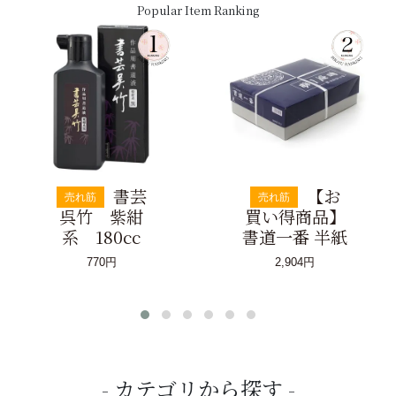
Popular Item Ranking
書芸
【お
売れ筋
売れ筋
呉竹 紫紺
買い得商品】
系 180cc
書道一番 半紙
770円
2,904円
カテゴリから探す