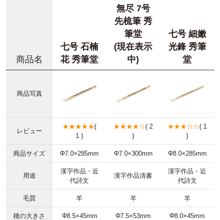
無尽 7号
先梳筆 秀
筆堂
七号 細嫩
七号 石楠
(現在表示
光鋒 秀筆
商品名
花 秀筆堂
中)
堂
商品写真
★★★★★
(
★★★★☆
( 2
★★★☆☆
( 1
レビュー
1 )
)
)
商品サイズ
Φ7.0×285mm
Φ7.0×300mm
Φ8.0×285mm
漢字作品・近
漢字作品・近
用途
漢字作品清書
代詩文
代詩文
毛質
羊
羊
羊
穂の大きさ
Φ8.5×45mm
Φ7.5×53mm
Φ8.0×45mm