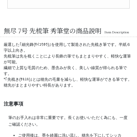
無尽 7号 先梳筆 秀筆堂の商品説明
Item Description
厳選した｢細光鋒(ｻｲｺｳﾎｳ)｣を使用して製造された先梳き筆です。半紙６
字以上向き。
先梳筆は先を梳くことにより長鋒の筆でもまとまりやすく、軽快な運筆
が可能。
繊細で上質な毛質のため、墨含みが良く、美しい線質が得られる筆で
す。
*｢先梳き(ｻｷｽｷ)｣とは穂先の毛量を減らし、軽快な運筆ができる筆です。
穂先がまとまりやすい特長があります。
注意事項
筆のお手入れは非常に重要です。長くお使いいただく為にも、一度
ご確認ください。
ご使用後は、墨を綺麗に洗い流し、穂先を下にしてシッカ