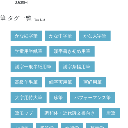
3,630円
筆 タグ一覧
Tag List
かな細字筆
かな中字筆
かな大字筆
学童用半紙筆
漢字書き初め用筆
漢字一般半紙用筆
漢字条幅用筆
高級羊毛筆
細字実用筆
写経用筆
大字用特大筆
珍筆
パフォーマンス筆
筆モップ
調和体・近代詩文書向き
唐筆