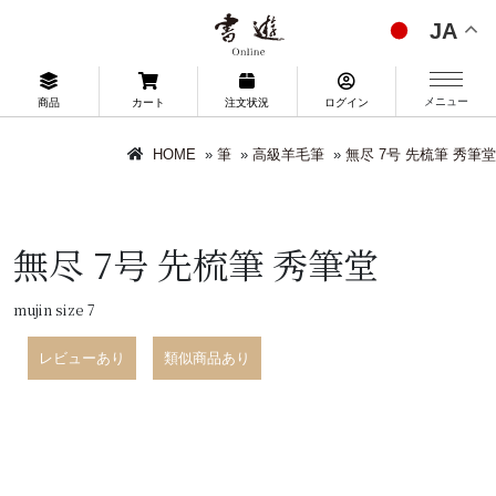
JA
メニュー
商品
カート
注文状況
ログイン
HOME
»
筆
»
高級羊毛筆
»
無尽 7号 先梳筆 秀筆堂
無尽 7号 先梳筆 秀筆堂
mujin size 7
レビューあり
類似商品あり