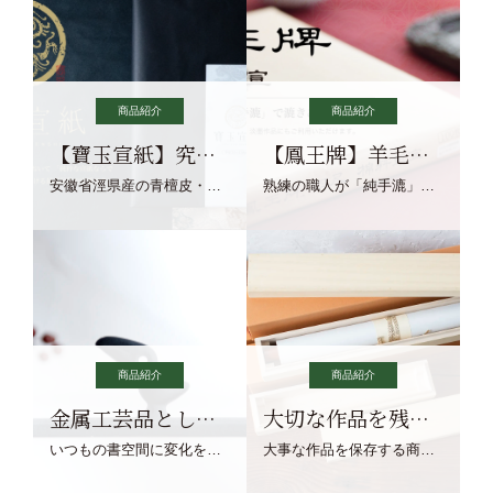
商品紹介
商品紹介
【寶玉宣紙】究極の純粋な宣紙を目指す寶玉宣紙
【鳳王牌】羊毛筆×濃墨での揮毫に最適な宣紙系画仙紙
安徽省涇県産の青檀皮・砂田稲藁・清らかな渓流水、熟練手漉き職人の卓越した手漉技術による最高級の純宣紙です。
熟練の職人が「純手漉」で漉きあげる書画紙。宣紙を好まれるお客様向けの棉料単宣に漉きあげました。
商品紹介
商品紹介
金属工芸品としての文鎮
大切な作品を残す作品保存商品
いつもの書空間に変化を与えてくれる、見ているだけで愉しくなる金属工芸品の文鎮をご紹介します。
大事な作品を保存する商品を取りまとめてご紹介ます。