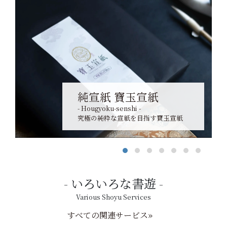
純宣紙 寶玉宣紙
- Hougyoku-senshi -
究極の純粋な宣紙を目指す寶玉宣紙
いろいろな書遊
Various Shoyu Services
すべての関連サービス»