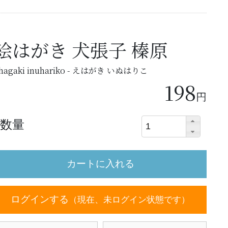
絵はがき 犬張子 榛原
hagaki inuhariko - えはがき いぬはりこ
198
円
数量
ログインする
（現在、未ログイン状態です）