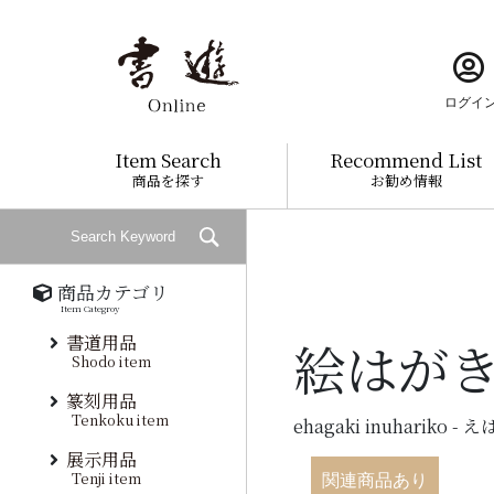
ログイ
Item Search
Recommend List
商品を探す
お勧め情報
商品カテゴリ
Item Categroy
書道用品
絵はがき
Shodo item
篆刻用品
Tenkoku item
ehagaki inuhariko 
展示用品
Tenji item
関連商品あり