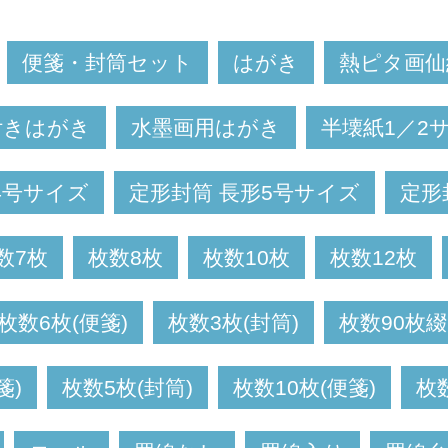
便箋・封筒セット
はがき
熱ピタ画仙
付きはがき
水墨画用はがき
半壊紙1／2
4号サイズ
定形封筒 長形5号サイズ
定形
数7枚
枚数8枚
枚数10枚
枚数12枚
枚数6枚(便箋)
枚数3枚(封筒)
枚数90枚綴
箋)
枚数5枚(封筒)
枚数10枚(便箋)
枚