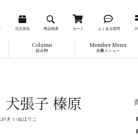
ン
注文状況
商品検索
カート
よくある質問
ガ
Column
Member Menu
読み物
会員メニュー
 犬張子 榛原
- えはがき いぬはりこ