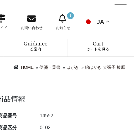
1
JA
イド
お問い合わせ
お知らせ
Guidance
Cart
ご案内
カートを見る
HOME
»
便箋・葉書
»
はがき
»
絵はがき 犬張子 榛原
商品情報
商品番号
14552
商品区分
0102