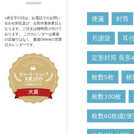
2026年9月
便箋
封筒
※赤文字の日は、お電話でのお問い
合わせ対応及び、出荷作業休業日と
なります。ご注文は随時受け付けて
おります。 このカレンダーは書遊
月謝袋
耳
の店舗ではなく、書遊Onlineの営業
日カレンダーです。
定形封筒 長形
枚数5枚
枚
枚数100枚
枚数60枚綴(便