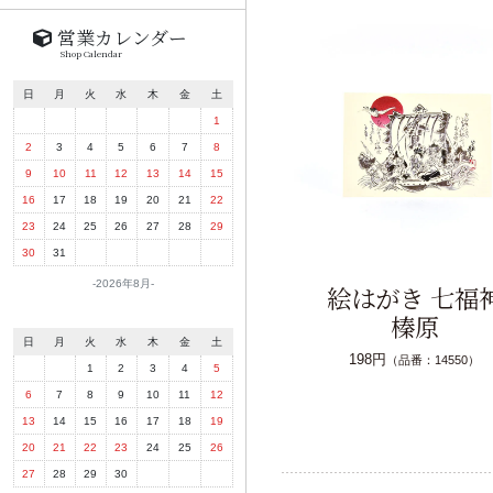
営業カレンダー
Shop Calendar
日
月
火
水
木
金
土
1
2
3
4
5
6
7
8
9
10
11
12
13
14
15
16
17
18
19
20
21
22
23
24
25
26
27
28
29
30
31
2026年8月
絵はがき 百福 榛
絵はがき 七福
原
榛原
日
月
火
水
木
金
土
165円
198円
（品番：14549）
（品番：14550）
1
2
3
4
5
6
7
8
9
10
11
12
13
14
15
16
17
18
19
20
21
22
23
24
25
26
27
28
29
30