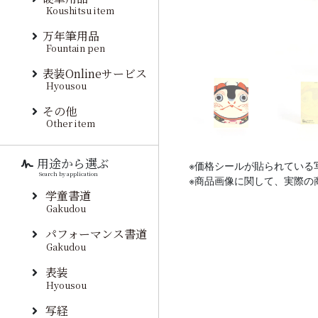
Koushitsu item
万年筆用品
Fountain pen
表装Onlineサービス
Hyousou
その他
Other item
用途から選ぶ
※価格シールが貼られている
Search by application
※商品画像に関して、実際の
学童書道
Gakudou
パフォーマンス書道
Gakudou
表装
Hyousou
写経