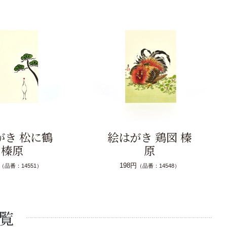
がき 松に鶴
絵はがき 鶏図 榛
榛原
原
198円
（品番：14551）
（品番：14548）
覧