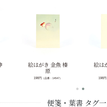
神
絵はがき 金魚 榛
絵は
原
198円
198円
（品番：14547）
便箋・葉書 タグ一