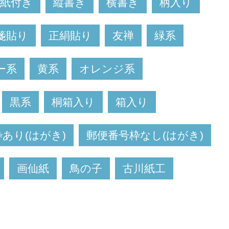
台紙付き
縦書き
横書き
柄入り
箋貼り
正絹貼り
友禅
緑系
ー系
黄系
オレンジ系
黒系
桐箱入り
箱入り
あり(はがき)
郵便番号枠なし(はがき)
画仙紙
鳥の子
古川紙工