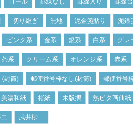
ロール
罫線なし
罫線入り
罫線
箋
切り継ぎ
無地
泥金箋貼り
泥銀
ピンク系
金系
銀系
白系
グレ
茶系
クリーム系
オレンジ系
赤系
(封筒)
郵便番号枠なし(封筒)
郵便番号枠
美濃和紙
楮紙
木版摺
熱ピタ画仙紙
夢二
武井柳一