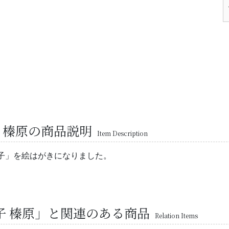
 榛原の商品説明
Item Description
子」を絵はがきになりました。
子 榛原」と関連のある商品
Relation Items