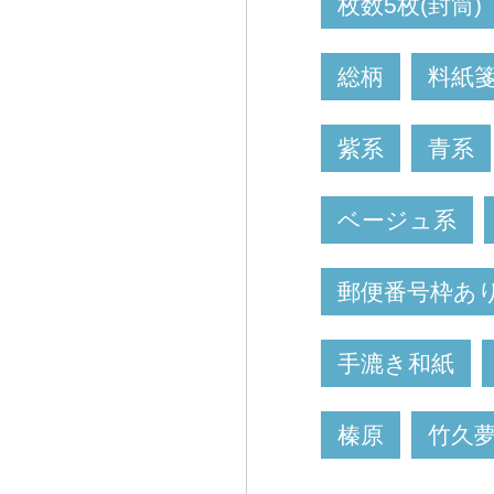
枚数5枚(封筒)
総柄
料紙
紫系
青系
ベージュ系
郵便番号枠あり
手漉き和紙
榛原
竹久