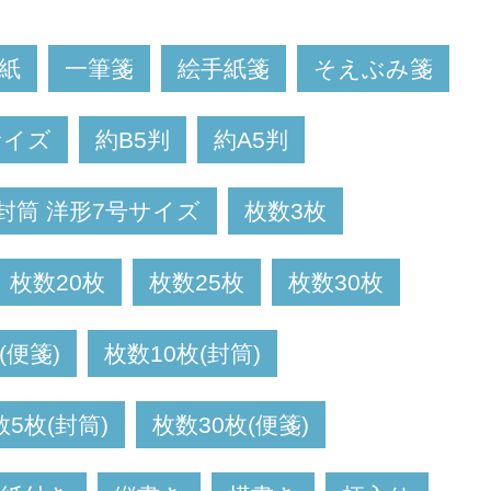
紙
一筆箋
絵手紙箋
そえぶみ箋
サイズ
約B5判
約A5判
封筒 洋形7号サイズ
枚数3枚
枚数20枚
枚数25枚
枚数30枚
(便箋)
枚数10枚(封筒)
数5枚(封筒)
枚数30枚(便箋)