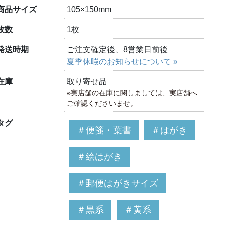
商品サイズ
105×150mm
枚数
1枚
発送時期
ご注文確定後、8営業日前後
夏季休暇のお知らせについて »
在庫
取り寄せ品
※実店舗の在庫に関しましては、実店舗へ
ご確認くださいませ。
タグ
＃便箋・葉書
＃はがき
＃絵はがき
＃郵便はがきサイズ
＃黒系
＃黄系