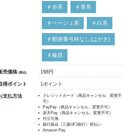
＃赤系
＃青系
＃ベージュ系
＃白系
＃郵便番号枠なし(はがき)
＃榛原
販売価格
198円
(税込)
取得ポイント
1ポイント
クレジットカード（商品キャンセル、変更不
お支払方法
可）
PayPay（商品キャンセル、変更不可）
楽天Pay（商品キャンセル、変更不可）
代引引換
銀行振込（三菱UFJ銀行）前払い
Amazon Pay