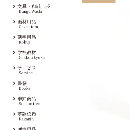
文具・和紙工芸
Bungu Washi
画材用品
Gazai item
刻字用品
Kokuji
学校教材
Gakkou kyozai
サービス
Service
書籍
Books
季節商品
Season item
落款依頼
Rakanin
硬筆用品