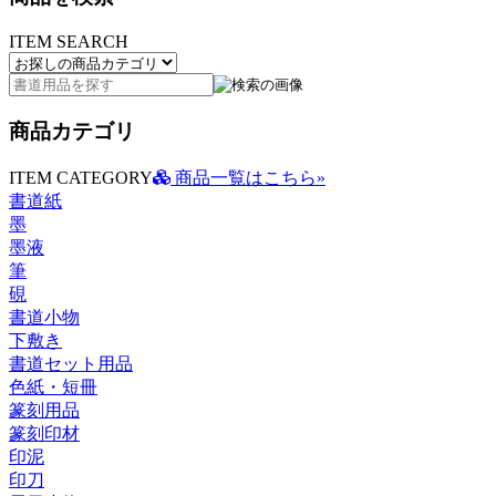
ITEM SEARCH
商品カテゴリ
ITEM CATEGORY
商品一覧はこちら»
書道紙
墨
墨液
筆
硯
書道小物
下敷き
書道セット用品
色紙・短冊
篆刻用品
篆刻印材
印泥
印刀