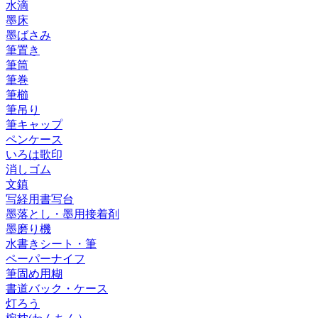
水滴
墨床
墨ばさみ
筆置き
筆筒
筆巻
筆櫛
筆吊り
筆キャップ
ペンケース
いろは歌印
消しゴム
文鎮
写経用書写台
墨落とし・墨用接着剤
墨磨り機
水書きシート・筆
ペーパーナイフ
筆固め用糊
書道バック・ケース
灯ろう