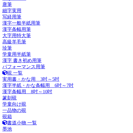
唐筆
細字実用
写経用筆
漢字一般半紙用筆
漢字条幅用筆
大字用特大筆
高級羊毛筆
珍筆
学童用半紙筆
漢字 書き初め用筆
パフォーマンス用筆
硯 一覧
実用書・かな用 3吋～5吋
漢字半紙・かな条幅用 6吋～7吋
漢字条幅用 8吋～10吋
篆刻硯
学童向け硯
一品物の硯
硯箱
書道小物 一覧
墨池