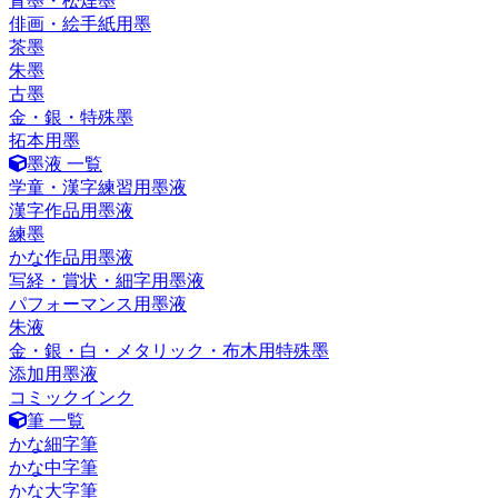
青墨・松煙墨
俳画・絵手紙用墨
茶墨
朱墨
古墨
金・銀・特殊墨
拓本用墨
墨液 一覧
学童・漢字練習用墨液
漢字作品用墨液
練墨
かな作品用墨液
写経・賞状・細字用墨液
パフォーマンス用墨液
朱液
金・銀・白・メタリック・布木用特殊墨
添加用墨液
コミックインク
筆 一覧
かな細字筆
かな中字筆
かな大字筆