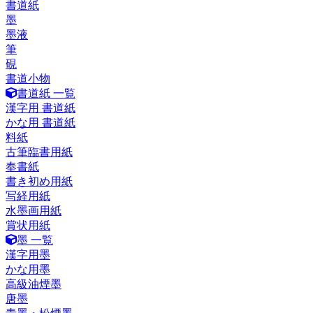
書道紙
墨
墨液
筆
硯
書道小物
書道紙 一覧
漢字用 書道紙
かな用 書道紙
料紙
古筆臨書用紙
奉書紙
書き初め用紙
写経用紙
水墨画用紙
賞状用紙
墨 一覧
漢字用墨
かな用墨
高級油煙墨
唐墨