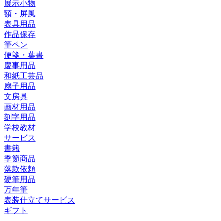
展示小物
額・屏風
表具用品
作品保存
筆ペン
便箋・葉書
慶事用品
和紙工芸品
扇子用品
文房具
画材用品
刻字用品
学校教材
サービス
書籍
季節商品
落款依頼
硬筆用品
万年筆
表装仕立てサービス
ギフト