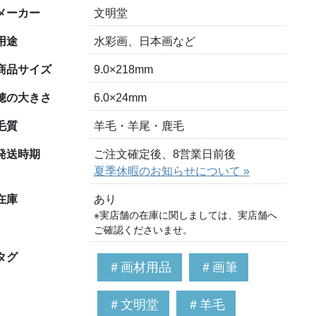
メーカー
文明堂
用途
水彩画、日本画など
商品サイズ
9.0×218mm
穂の大きさ
6.0×24mm
毛質
羊毛・羊尾・鹿毛
発送時期
ご注文確定後、8営業日前後
夏季休暇のお知らせについて »
在庫
あり
※実店舗の在庫に関しましては、実店舗へ
ご確認くださいませ。
タグ
＃画材用品
＃画筆
＃文明堂
＃羊毛