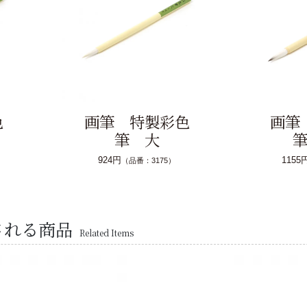
色
画筆 特製彩色
画筆
筆 大
924円
1155
（品番：3175）
される商品
Related Items