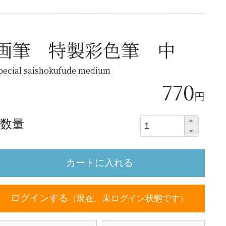
画筆 特製彩色筆 中
pecial saishokufude medium
770
円
数量
ログインする
（現在、未ログイン状態です）