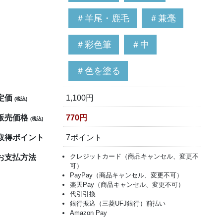
＃羊尾・鹿毛
＃兼毫
＃彩色筆
＃中
＃色を塗る
定価
1,100円
(税込)
販売価格
770円
(税込)
取得ポイント
7ポイント
クレジットカード（商品キャンセル、変更不
お支払方法
可）
PayPay（商品キャンセル、変更不可）
楽天Pay（商品キャンセル、変更不可）
代引引換
銀行振込（三菱UFJ銀行）前払い
Amazon Pay