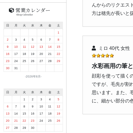
んからのリクエス
営業カレンダー
方は穂先が長いと
Shop Calendar
日
月
火
水
木
金
土
1
2
3
4
5
6
7
8
9
10
11
12
13
14
15
ミロ 40代 女性
16
17
18
19
20
21
22
23
24
25
26
27
28
29
水彩画用の筆
30
31
顔彩を使って描く
2026年8月
ですが、毛先が割
思います。また、
日
月
火
水
木
金
土
1
2
3
4
5
に、細かい部分の
6
7
8
9
10
11
12
13
14
15
16
17
18
19
20
21
22
23
24
25
26
27
28
29
30