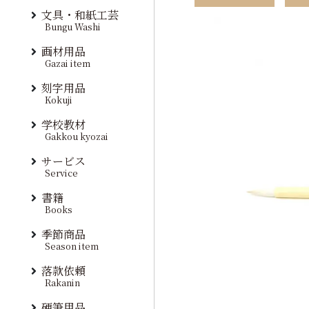
文具・和紙工芸
Bungu Washi
画材用品
Gazai item
刻字用品
Kokuji
学校教材
Gakkou kyozai
サービス
Service
書籍
Books
季節商品
Season item
落款依頼
Rakanin
硬筆用品