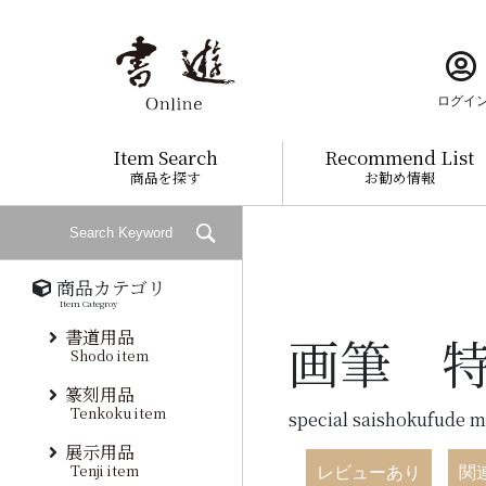
ログイ
Item Search
Recommend List
商品を探す
お勧め情報
商品カテゴリ
Item Categroy
書道用品
画筆 
Shodo item
篆刻用品
Tenkoku item
special saishokufude 
展示用品
Tenji item
レビューあり
関