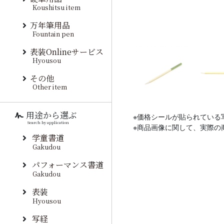
Koushitsu item
万年筆用品
Fountain pen
表装Onlineサービス
Hyousou
その他
Other item
用途から選ぶ
※価格シールが貼られている
Search by application
※商品画像に関して、実際の
学童書道
Gakudou
パフォーマンス書道
Gakudou
表装
Hyousou
写経