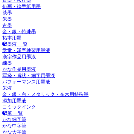
青墨・松煙墨
俳画・絵手紙用墨
茶墨
朱墨
古墨
金・銀・特殊墨
拓本用墨
墨液 一覧
学童・漢字練習用墨液
漢字作品用墨液
練墨
かな作品用墨液
写経・賞状・細字用墨液
パフォーマンス用墨液
朱液
金・銀・白・メタリック・布木用特殊墨
添加用墨液
コミックインク
筆 一覧
かな細字筆
かな中字筆
かな大字筆