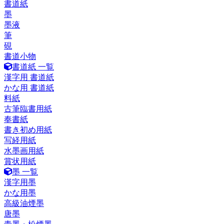
書道紙
墨
墨液
筆
硯
書道小物
書道紙 一覧
漢字用 書道紙
かな用 書道紙
料紙
古筆臨書用紙
奉書紙
書き初め用紙
写経用紙
水墨画用紙
賞状用紙
墨 一覧
漢字用墨
かな用墨
高級油煙墨
唐墨