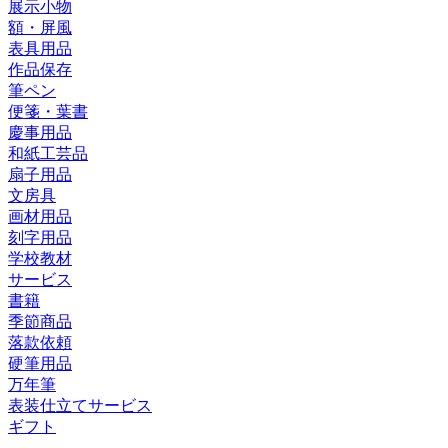
展示小物
額・屏風
表具用品
作品保存
筆ペン
便箋・葉書
慶事用品
和紙工芸品
扇子用品
文房具
画材用品
刻字用品
学校教材
サービス
書籍
季節商品
落款依頼
硬筆用品
万年筆
表装仕立てサービス
ギフト