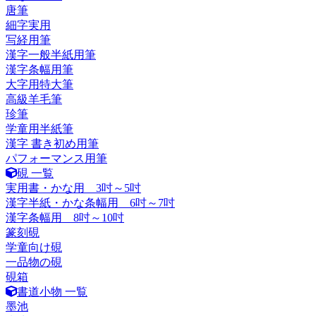
唐筆
細字実用
写経用筆
漢字一般半紙用筆
漢字条幅用筆
大字用特大筆
高級羊毛筆
珍筆
学童用半紙筆
漢字 書き初め用筆
パフォーマンス用筆
硯 一覧
実用書・かな用 3吋～5吋
漢字半紙・かな条幅用 6吋～7吋
漢字条幅用 8吋～10吋
篆刻硯
学童向け硯
一品物の硯
硯箱
書道小物 一覧
墨池