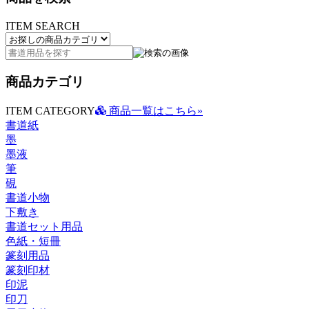
ITEM SEARCH
商品カテゴリ
ITEM CATEGORY
商品一覧はこちら»
書道紙
墨
墨液
筆
硯
書道小物
下敷き
書道セット用品
色紙・短冊
篆刻用品
篆刻印材
印泥
印刀