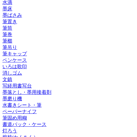
水滴
墨床
墨ばさみ
筆置き
筆筒
筆巻
筆櫛
筆吊り
筆キャップ
ペンケース
いろは歌印
消しゴム
文鎮
写経用書写台
墨落とし・墨用接着剤
墨磨り機
水書きシート・筆
ペーパーナイフ
筆固め用糊
書道バック・ケース
灯ろう