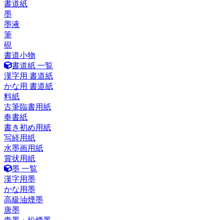
書道紙
墨
墨液
筆
硯
書道小物
書道紙 一覧
漢字用 書道紙
かな用 書道紙
料紙
古筆臨書用紙
奉書紙
書き初め用紙
写経用紙
水墨画用紙
賞状用紙
墨 一覧
漢字用墨
かな用墨
高級油煙墨
唐墨