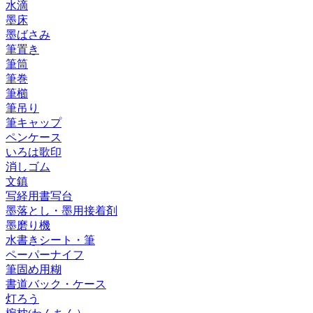
水滴
墨床
墨ばさみ
筆置き
筆筒
筆巻
筆櫛
筆吊り
筆キャップ
ペンケース
いろは歌印
消しゴム
文鎮
写経用書写台
墨落とし・墨用接着剤
墨磨り機
水書きシート・筆
ペーパーナイフ
筆固め用糊
書道バック・ケース
灯ろう