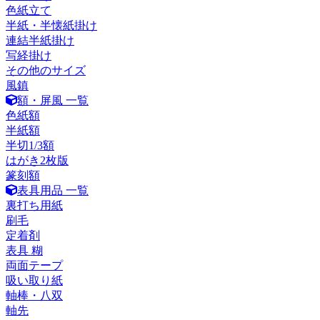
色紙立て
半紙・半懐紙掛け
連結半紙掛け
写経掛け
その他のサイズ
風鎮
額・屏風 一覧
色紙額
半紙額
半切1/3額
はがき2枚版
篆刻額
表具用品 一覧
裏打ち用紙
刷毛
定着剤
表具 糊
両面テープ
吸い取り紙
軸棒・八双
軸先