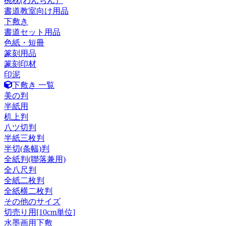
椀枕(わんちん）
書道教室向け用品
下敷き
書道セット用品
色紙・短冊
篆刻用品
篆刻印材
印泥
下敷き 一覧
美の判
半紙用
机上判
八ツ切判
半紙三枚判
半切(条幅)判
全紙判(聯落兼用)
全八尺判
全紙二枚判
全紙横二枚判
その他のサイズ
切売り用[10cm単位]
水墨画用下敷