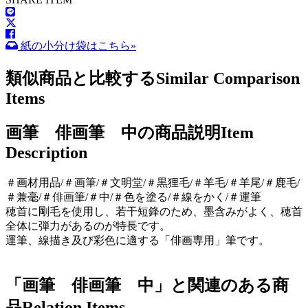
紙の小分け袋はこちら»
類似商品と比較する
Similar Comparison
Items
画筆 俳画筆 中の商品説明
Item
Description
＃画材用品/＃画筆/＃文明堂/＃黒狸毛/＃羊毛/＃羊尾/＃鹿毛/
＃兼毫/＃俳画筆/＃中/＃色を塗る/＃線をかく/＃運筆
穂首に剛毛を使用し、若干短鋒のため、墨含みがよく、穂首
全体に弾力があるのが特長です。
運筆、線描き及び彩色に適する「俳画専用」筆です。
「画筆 俳画筆 中」と関連のある商
品
Relation Items