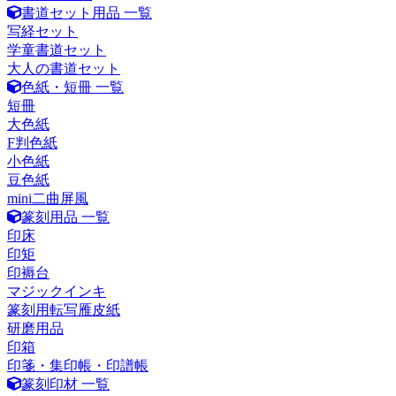
書道セット用品 一覧
写経セット
学童書道セット
大人の書道セット
色紙・短冊 一覧
短冊
大色紙
F判色紙
小色紙
豆色紙
mini二曲屏風
篆刻用品 一覧
印床
印矩
印褥台
マジックインキ
篆刻用転写雁皮紙
研磨用品
印箱
印箋・集印帳・印譜帳
篆刻印材 一覧