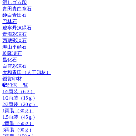
消しゴム印
青田青白章石
純白青田石
巴林石
遼寧丹凍緑石
青海彩凍石
西蔵彩凍石
寿山平頭石
乾隆凍石
昌化石
白雲彩凍石
大和青田（人工印材）
鑑賞印材
印泥 一覧
1/5両装（6ｇ）
1/2両装（15ｇ）
2/3両装（20ｇ）
1両装（30ｇ）
1.5両装（45ｇ）
2両装（60ｇ）
3両装（90ｇ）