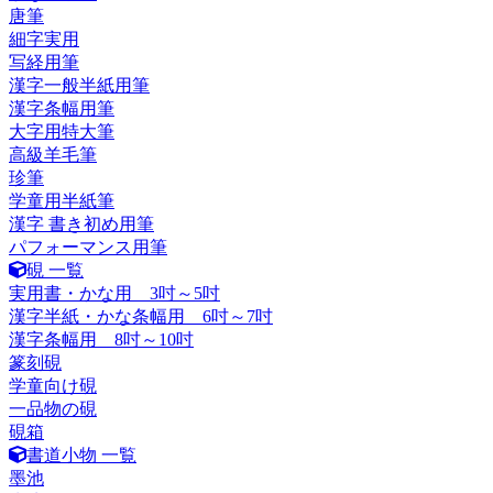
唐筆
細字実用
写経用筆
漢字一般半紙用筆
漢字条幅用筆
大字用特大筆
高級羊毛筆
珍筆
学童用半紙筆
漢字 書き初め用筆
パフォーマンス用筆
硯 一覧
実用書・かな用 3吋～5吋
漢字半紙・かな条幅用 6吋～7吋
漢字条幅用 8吋～10吋
篆刻硯
学童向け硯
一品物の硯
硯箱
書道小物 一覧
墨池