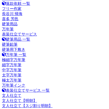
落款依頼 一覧
フリー作家
長谷川 帰海
喜多 芳邑
硬筆用品
万年筆
表装仕立てサービス
硬筆用品 一覧
硬筆鉛筆
硬筆用下敷き
万年筆 一覧
極細字万年筆
細字万年筆
中字万年筆
太字万年筆
極太万年筆
万年筆インク
表装仕立てサービス 一覧
文人仕立て
文人仕立て【明朝】
文人仕立て【スジ割り明朝】