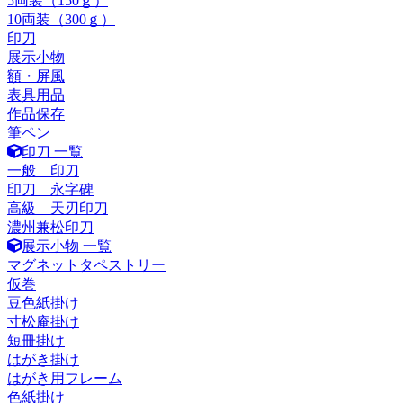
5両装（150ｇ）
10両装（300ｇ）
印刀
展示小物
額・屏風
表具用品
作品保存
筆ペン
印刀 一覧
一般 印刀
印刀 永字碑
高級 天刃印刀
濃州兼松印刀
展示小物 一覧
マグネットタペストリー
仮巻
豆色紙掛け
寸松庵掛け
短冊掛け
はがき掛け
はがき用フレーム
色紙掛け