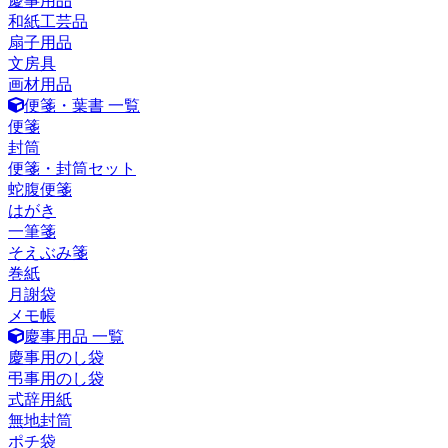
慶事用品
和紙工芸品
扇子用品
文房具
画材用品
便箋・葉書 一覧
便箋
封筒
便箋・封筒セット
蛇腹便箋
はがき
一筆箋
そえぶみ箋
巻紙
月謝袋
メモ帳
慶事用品 一覧
慶事用のし袋
弔事用のし袋
式辞用紙
無地封筒
ポチ袋