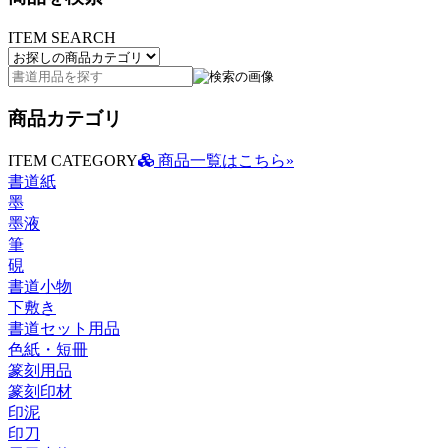
ITEM SEARCH
商品カテゴリ
ITEM CATEGORY
商品一覧はこちら»
書道紙
墨
墨液
筆
硯
書道小物
下敷き
書道セット用品
色紙・短冊
篆刻用品
篆刻印材
印泥
印刀