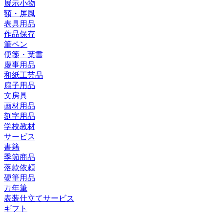
展示小物
額・屏風
表具用品
作品保存
筆ペン
便箋・葉書
慶事用品
和紙工芸品
扇子用品
文房具
画材用品
刻字用品
学校教材
サービス
書籍
季節商品
落款依頼
硬筆用品
万年筆
表装仕立てサービス
ギフト