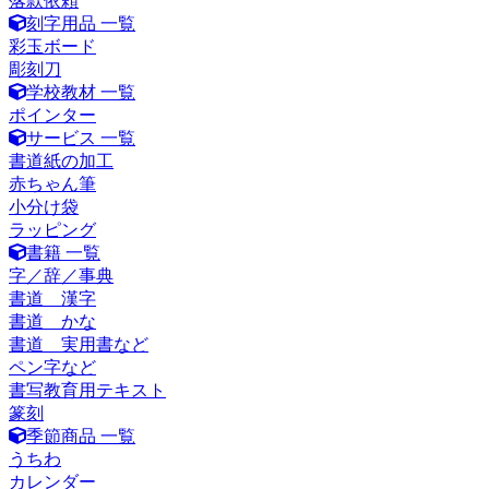
落款依頼
刻字用品 一覧
彩玉ボード
彫刻刀
学校教材 一覧
ポインター
サービス 一覧
書道紙の加工
赤ちゃん筆
小分け袋
ラッピング
書籍 一覧
字／辞／事典
書道 漢字
書道 かな
書道 実用書など
ペン字など
書写教育用テキスト
篆刻
季節商品 一覧
うちわ
カレンダー