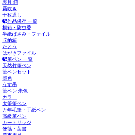
表具 紐
霧吹き
千枚通し
作品保存 一覧
桐箱・防虫香
半紙ばさみ・ファイル
収納箱
たとう
はがきファイル
筆ペン 一覧
天然竹筆ペン
筆ペンセット
墨色
うす墨
筆ペン 朱色
カラー
太筆筆ペン
万年毛筆・手紙ペン
高級筆ペン
カートリッジ
便箋・葉書