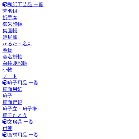
和紙工芸品 一覧
芳名録
折手本
御朱印帳
集画帳
姫屏風
かるた・名刺
巻物
命名掛軸
白抜趣彩軸
小物
ノート
扇子用品 一覧
扇面用紙
扇子
扇面定規
扇子立・扇子掛
扇子たとう
文房具 一覧
付箋
画材用品 一覧