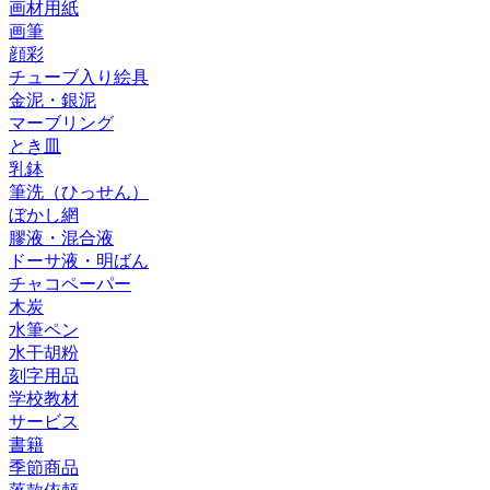
画材用紙
画筆
顔彩
チューブ入り絵具
金泥・銀泥
マーブリング
とき皿
乳鉢
筆洗（ひっせん）
ぼかし網
膠液・混合液
ドーサ液・明ばん
チャコペーパー
木炭
水筆ペン
水干胡粉
刻字用品
学校教材
サービス
書籍
季節商品