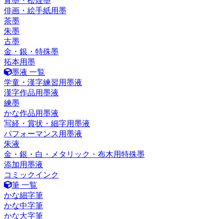
青墨・松煙墨
俳画・絵手紙用墨
茶墨
朱墨
古墨
金・銀・特殊墨
拓本用墨
墨液 一覧
学童・漢字練習用墨液
漢字作品用墨液
練墨
かな作品用墨液
写経・賞状・細字用墨液
パフォーマンス用墨液
朱液
金・銀・白・メタリック・布木用特殊墨
添加用墨液
コミックインク
筆 一覧
かな細字筆
かな中字筆
かな大字筆