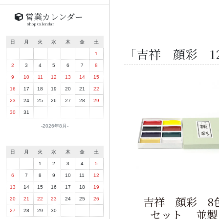
営業カレンダー
Shop Calendar
日
月
火
水
木
金
土
「吉祥 顔彩 1
1
2
3
4
5
6
7
8
9
10
11
12
13
14
15
16
17
18
19
20
21
22
23
24
25
26
27
28
29
30
31
2026年8月
日
月
火
水
木
金
土
1
2
3
4
5
6
7
8
9
10
11
12
13
14
15
16
17
18
19
吉祥 顔彩 8
20
21
22
23
24
25
26
セット 並製
27
28
29
30