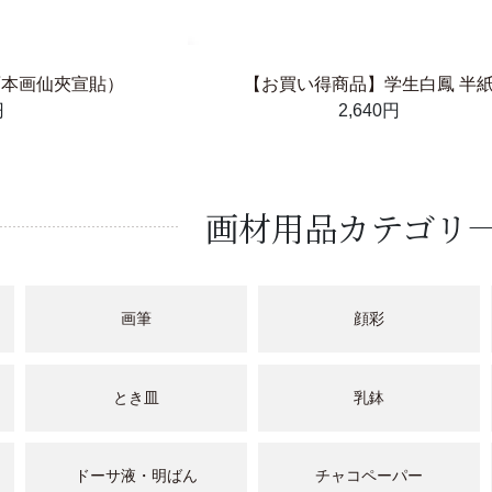
面本画仙夾宣貼）
【お買い得商品】学生白鳳 半
円
2,640円
画材用品カテゴリ
画筆
顔彩
とき皿
乳鉢
ドーサ液・明ばん
チャコペーパー