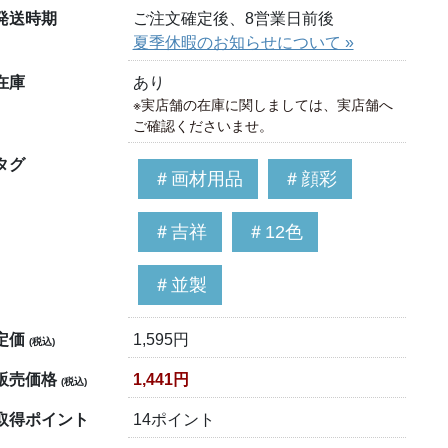
発送時期
ご注文確定後、8営業日前後
夏季休暇のお知らせについて »
在庫
あり
※実店舗の在庫に関しましては、実店舗へ
ご確認くださいませ。
タグ
＃画材用品
＃顔彩
＃吉祥
＃12色
＃並製
定価
1,595円
(税込)
販売価格
1,441円
(税込)
取得ポイント
14ポイント