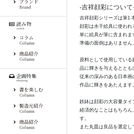
ブランド
吉祥顔彩について
Brand
吉祥顔彩シリーズは筆1
読み物
顔彩は水干絵具に使われ
Article
単に絵具が筆に含まれま
コラム
Column
準備の面倒はありません
商品紹介
Column
原料として使用している
品に輝きを与えるととも
企画特集
従来の深みのある日本画
Planning
作品に輝きをあたえます
書を楽しむ
Column
鉄鉢は顔彩の大容量タイ
製造元紹介
経済的なことはもちろん
Column
す。
商品紹介
また丸皿は良品を選定し
Column