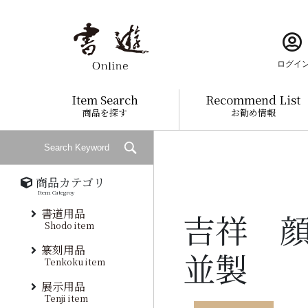
ログイ
Item Search
Recommend List
商品を探す
お勧め情報
商品カテゴリ
Item Categroy
書道用品
吉祥 
Shodo item
篆刻用品
並製
Tenkoku item
展示用品
Tenji item