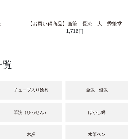
紙
【お買い得商品】画筆 長流 大 秀筆堂
1,716円
一覧
チューブ入り絵具
金泥・銀泥
筆洗（ひっせん）
ぼかし網
木炭
水筆ペン