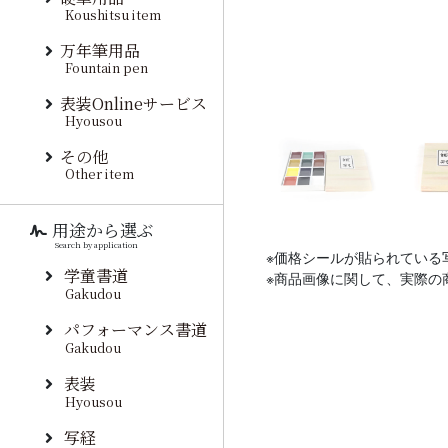
Koushitsu item
万年筆用品
Fountain pen
表装Onlineサービス
Hyousou
その他
Other item
用途から選ぶ
Search by application
※価格シールが貼られている
学童書道
※商品画像に関して、実際の
Gakudou
パフォーマンス書道
Gakudou
表装
Hyousou
写経