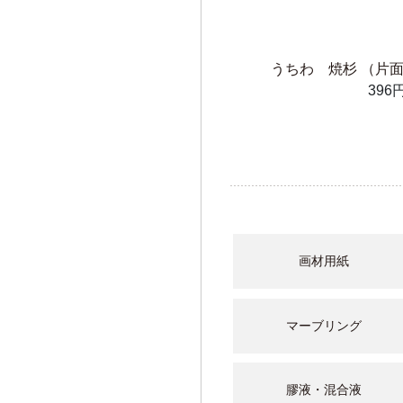
うちわ 焼杉 （片
396
画材用紙
マーブリング
膠液・混合液