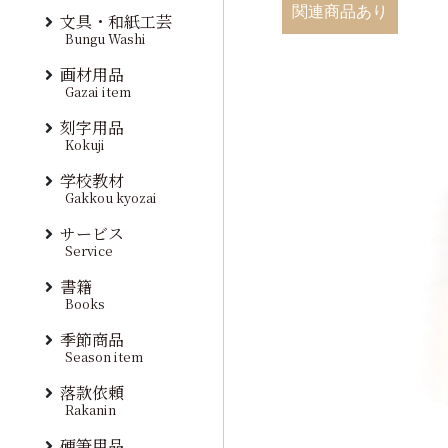
関連商品あり
文具・和紙工芸
Bungu Washi
画材用品
Gazai item
刻字用品
Kokuji
学校教材
Gakkou kyozai
サービス
Service
書籍
Books
季節商品
Season item
落款依頼
Rakanin
硬筆用品