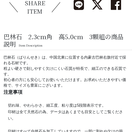
SHARE
ITEM
巴林石 2.3cm角 高5.0cm 3顆組の商品
説明
Item Description
巴林石（ぱりんせき）は、中国北東に位置する内豪古巴林右旗付近で採
れる石材です。
程よい硬さで刻しやすく欠けにくい石質が特長で、細工のできる石質で
す。
初心者の方にも安心してお使いいただけます。お求めいただきやすい価
格で、サイズも豊富にございます。
注意事項
切れ味、やわらかさ、細工度、粘り度は5段階表示です。
印材は全て天然石の為、データはあくまでも目安としてご覧くださ
い。
印材はすべて自然石を加工していますので、一部に割れや欠けの箇