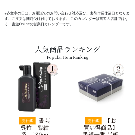
※赤文字の日は、お電話でのお問い合わせ対応及び、出荷作業休業日となりま
す。ご注文は随時受け付けております。 このカレンダーは書遊の店舗ではな
く、書遊Onlineの営業日カレンダーです。
人気商品ランキング
Popular Item Ranking
書芸
【お
売れ筋
売れ筋
呉竹 紫紺
買い得商品】
系 180cc
書道一番 半紙