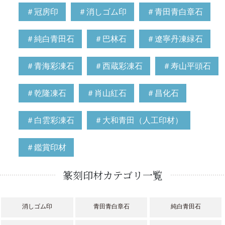
＃冠房印
＃消しゴム印
＃青田青白章石
＃純白青田石
＃巴林石
＃遼寧丹凍緑石
＃青海彩凍石
＃西蔵彩凍石
＃寿山平頭石
＃乾隆凍石
＃肖山紅石
＃昌化石
＃白雲彩凍石
＃大和青田（人工印材）
＃鑑賞印材
篆刻印材カテゴリ一覧
消しゴム印
青田青白章石
純白青田石