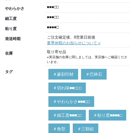
■■■□□
やわらかさ
■■■□□
細工度
■■■■□
粘り度
ご注文確定後、8営業日前後
発送時期
夏季休暇のお知らせについて »
取り寄せ品
在庫
※実店舗の在庫に関しましては、実店舗へご確認くださ
いませ。
タグ
＃篆刻印材
＃巴林石
＃切れ味■■□□□
＃やわらかさ■■■□□
＃細工度■■■□□
＃粘り度■■■■□
＃角型
＃三顆組