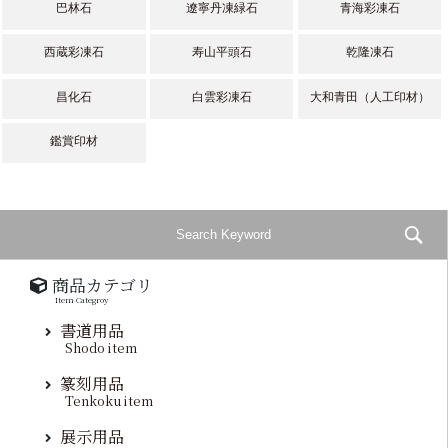
巴林石
遼寧丹凍緑石
青海彩凍石
西蔵彩凍石
寿山平頭石
乾隆凍石
昌化石
白雲彩凍石
大和青田（人工印材）
鑑賞印材
商品カテゴリ
Item Categroy
書道用品
Shodo item
篆刻用品
Tenkoku item
展示用品