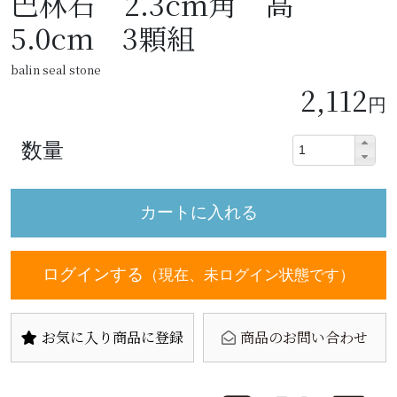
巴林石 2.3cm角 高
5.0cm 3顆組
balin seal stone
2,112
円
数量
ログインする
（現在、未ログイン状態です）
お気に入り商品に登録
商品のお問い合わせ