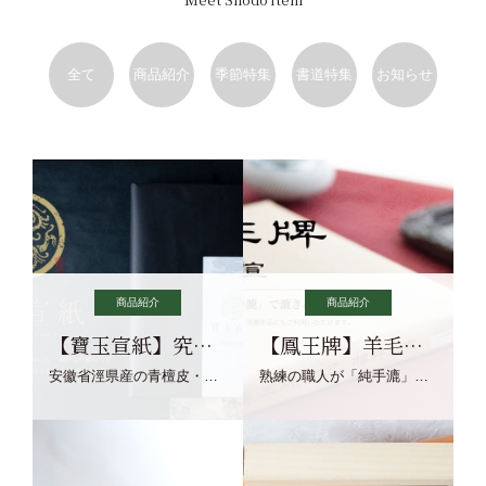
全て
商品紹介
季節特集
書道特集
お知らせ
商品紹介
商品紹介
【寶玉宣紙】究極の純粋な宣紙を目指す寶玉宣紙
【鳳王牌】羊毛筆×濃墨での揮毫に最適な宣紙系画仙紙
安徽省涇県産の青檀皮・砂田稲藁・清らかな渓流水、熟練手漉き職人の卓越した手漉技術による最高級の純宣紙です。
熟練の職人が「純手漉」で漉きあげる書画紙。宣紙を好まれるお客様向けの棉料単宣に漉きあげました。