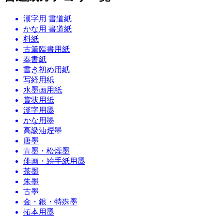
漢字用 書道紙
かな用 書道紙
料紙
古筆臨書用紙
奉書紙
書き初め用紙
写経用紙
水墨画用紙
賞状用紙
漢字用墨
かな用墨
高級油煙墨
唐墨
青墨・松煙墨
俳画・絵手紙用墨
茶墨
朱墨
古墨
金・銀・特殊墨
拓本用墨