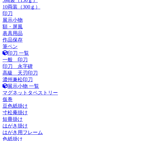
5両装（150ｇ）
10両装（300ｇ）
印刀
展示小物
額・屏風
表具用品
作品保存
筆ペン
印刀 一覧
一般 印刀
印刀 永字碑
高級 天刃印刀
濃州兼松印刀
展示小物 一覧
マグネットタペストリー
仮巻
豆色紙掛け
寸松庵掛け
短冊掛け
はがき掛け
はがき用フレーム
色紙掛け