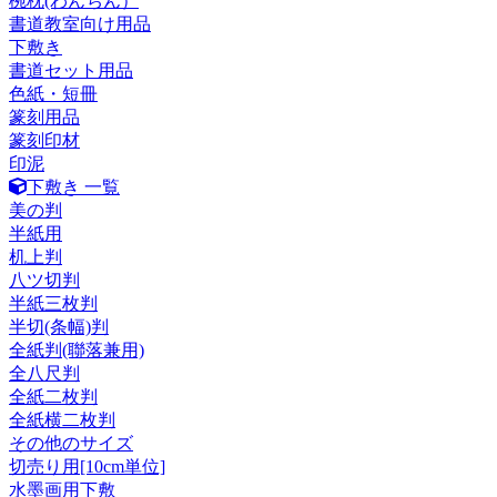
椀枕(わんちん）
書道教室向け用品
下敷き
書道セット用品
色紙・短冊
篆刻用品
篆刻印材
印泥
下敷き 一覧
美の判
半紙用
机上判
八ツ切判
半紙三枚判
半切(条幅)判
全紙判(聯落兼用)
全八尺判
全紙二枚判
全紙横二枚判
その他のサイズ
切売り用[10cm単位]
水墨画用下敷