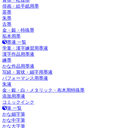
青墨・松煙墨
俳画・絵手紙用墨
茶墨
朱墨
古墨
金・銀・特殊墨
拓本用墨
墨液 一覧
学童・漢字練習用墨液
漢字作品用墨液
練墨
かな作品用墨液
写経・賞状・細字用墨液
パフォーマンス用墨液
朱液
金・銀・白・メタリック・布木用特殊墨
添加用墨液
コミックインク
筆 一覧
かな細字筆
かな中字筆
かな大字筆