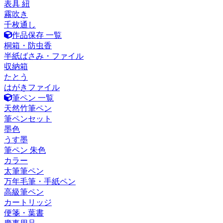
表具 紐
霧吹き
千枚通し
作品保存 一覧
桐箱・防虫香
半紙ばさみ・ファイル
収納箱
たとう
はがきファイル
筆ペン 一覧
天然竹筆ペン
筆ペンセット
墨色
うす墨
筆ペン 朱色
カラー
太筆筆ペン
万年毛筆・手紙ペン
高級筆ペン
カートリッジ
便箋・葉書