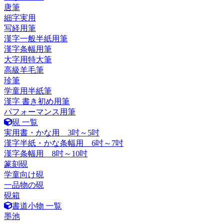
唐筆
細字実用
写経用筆
漢字一般半紙用筆
漢字条幅用筆
大字用特大筆
高級羊毛筆
珍筆
学童用半紙筆
漢字 書き初め用筆
パフォーマンス用筆
硯 一覧
実用書・かな用 3吋～5吋
漢字半紙・かな条幅用 6吋～7吋
漢字条幅用 8吋～10吋
篆刻硯
学童向け硯
一品物の硯
硯箱
書道小物 一覧
墨池