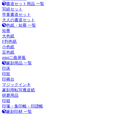
書道セット用品 一覧
写経セット
学童書道セット
大人の書道セット
色紙・短冊 一覧
短冊
大色紙
F判色紙
小色紙
豆色紙
mini二曲屏風
篆刻用品 一覧
印床
印矩
印褥台
マジックインキ
篆刻用転写雁皮紙
研磨用品
印箱
印箋・集印帳・印譜帳
篆刻印材 一覧