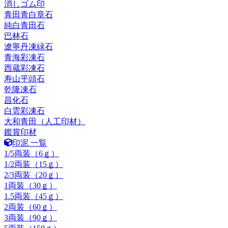
消しゴム印
青田青白章石
純白青田石
巴林石
遼寧丹凍緑石
青海彩凍石
西蔵彩凍石
寿山平頭石
乾隆凍石
昌化石
白雲彩凍石
大和青田（人工印材）
鑑賞印材
印泥 一覧
1/5両装（6ｇ）
1/2両装（15ｇ）
2/3両装（20ｇ）
1両装（30ｇ）
1.5両装（45ｇ）
2両装（60ｇ）
3両装（90ｇ）