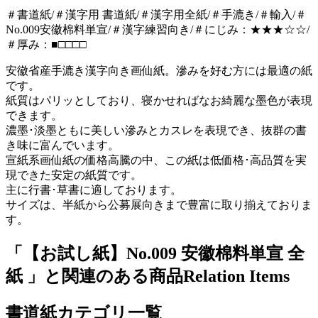
＃書道紙/＃漢字用 書道紙/＃漢字用全紙/＃手漉き/＃輸入/＃
No.009安徽棉料単宣/＃漢字練習向き/＃にじみ：★★★☆☆/
＃厚み：■□□□□
安徽省産手漉き漢字向き画仙紙。滲みを好む方には最適の紙
です。
紙質はパリッとしており、寝かせればなお綺麗な墨色が表現
できます。
濃墨･淡墨ともに美しい滲みとカスレを表現でき、抜群の書
き味に富んでいます。
宣紙系画仙紙の価格高騰の中、この紙は低価格･高品質を実
現できた安定の紙質です。
主に行書･草書に適しております。
サイズは、半紙から公募展向きまで豊富に取り揃えておりま
す。
「【お試し紙】No.009 安徽棉料単宣 全
紙 」と関連のある商品
Relation Items
書道紙カテゴリ一覧