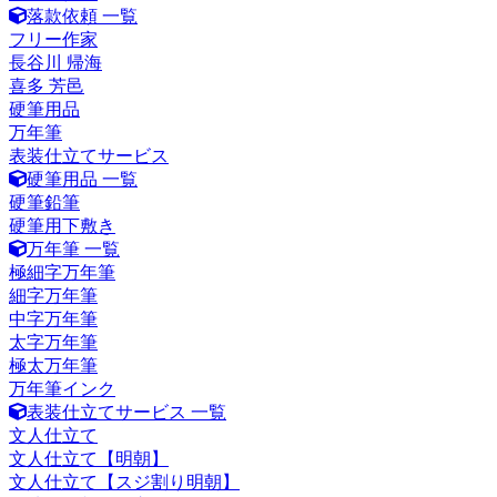
落款依頼 一覧
フリー作家
長谷川 帰海
喜多 芳邑
硬筆用品
万年筆
表装仕立てサービス
硬筆用品 一覧
硬筆鉛筆
硬筆用下敷き
万年筆 一覧
極細字万年筆
細字万年筆
中字万年筆
太字万年筆
極太万年筆
万年筆インク
表装仕立てサービス 一覧
文人仕立て
文人仕立て【明朝】
文人仕立て【スジ割り明朝】