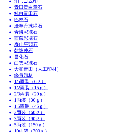
消しゴム印
青田青白章石
純白青田石
巴林石
遼寧丹凍緑石
青海彩凍石
西蔵彩凍石
寿山平頭石
乾隆凍石
昌化石
白雲彩凍石
大和青田（人工印材）
鑑賞印材
1/5両装（6ｇ）
1/2両装（15ｇ）
2/3両装（20ｇ）
1両装（30ｇ）
1.5両装（45ｇ）
2両装（60ｇ）
3両装（90ｇ）
5両装（150ｇ）
10両装（300ｇ）