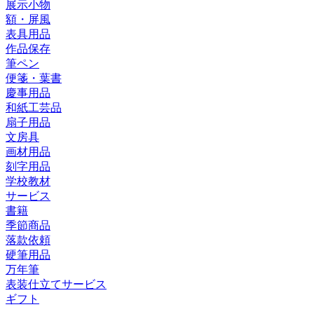
展示小物
額・屏風
表具用品
作品保存
筆ペン
便箋・葉書
慶事用品
和紙工芸品
扇子用品
文房具
画材用品
刻字用品
学校教材
サービス
書籍
季節商品
落款依頼
硬筆用品
万年筆
表装仕立てサービス
ギフト