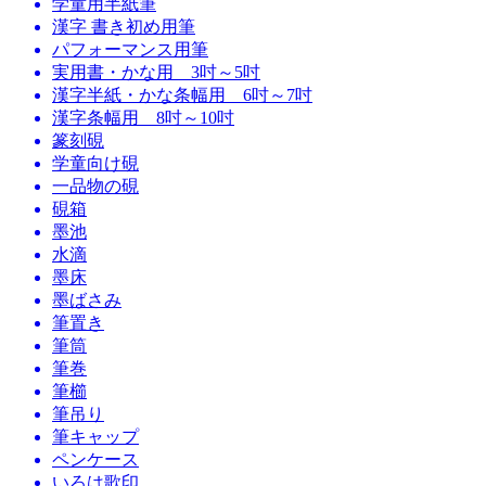
学童用半紙筆
漢字 書き初め用筆
パフォーマンス用筆
実用書・かな用 3吋～5吋
漢字半紙・かな条幅用 6吋～7吋
漢字条幅用 8吋～10吋
篆刻硯
学童向け硯
一品物の硯
硯箱
墨池
水滴
墨床
墨ばさみ
筆置き
筆筒
筆巻
筆櫛
筆吊り
筆キャップ
ペンケース
いろは歌印