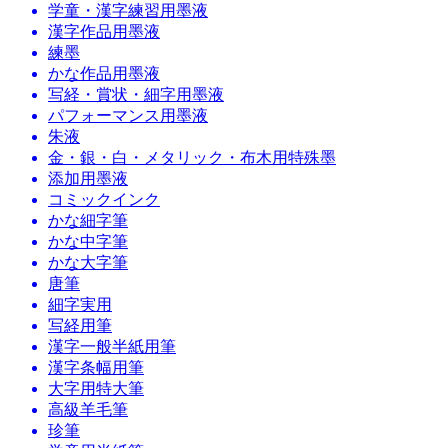
学童・漢字練習用墨液
漢字作品用墨液
練墨
かな作品用墨液
写経・賞状・細字用墨液
パフォーマンス用墨液
朱液
金・銀・白・メタリック・布木用特殊墨
添加用墨液
コミックインク
かな細字筆
かな中字筆
かな大字筆
唐筆
細字実用
写経用筆
漢字一般半紙用筆
漢字条幅用筆
大字用特大筆
高級羊毛筆
珍筆