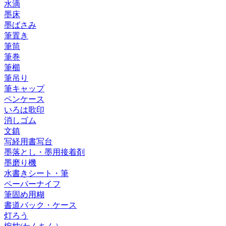
水滴
墨床
墨ばさみ
筆置き
筆筒
筆巻
筆櫛
筆吊り
筆キャップ
ペンケース
いろは歌印
消しゴム
文鎮
写経用書写台
墨落とし・墨用接着剤
墨磨り機
水書きシート・筆
ペーパーナイフ
筆固め用糊
書道バック・ケース
灯ろう