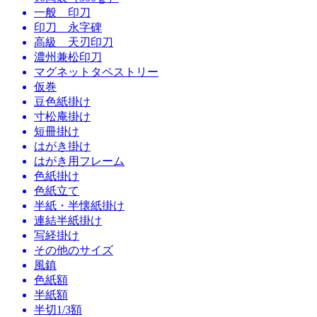
一般 印刀
印刀 永字碑
高級 天刃印刀
濃州兼松印刀
マグネットタペストリー
仮巻
豆色紙掛け
寸松庵掛け
短冊掛け
はがき掛け
はがき用フレーム
色紙掛け
色紙立て
半紙・半懐紙掛け
連結半紙掛け
写経掛け
その他のサイズ
風鎮
色紙額
半紙額
半切1/3額