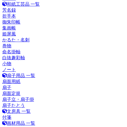
和紙工芸品 一覧
芳名録
折手本
御朱印帳
集画帳
姫屏風
かるた・名刺
巻物
命名掛軸
白抜趣彩軸
小物
ノート
扇子用品 一覧
扇面用紙
扇子
扇面定規
扇子立・扇子掛
扇子たとう
文房具 一覧
付箋
画材用品 一覧