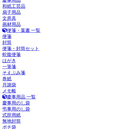
慶事用品
和紙工芸品
扇子用品
文房具
画材用品
便箋・葉書 一覧
便箋
封筒
便箋・封筒セット
蛇腹便箋
はがき
一筆箋
そえぶみ箋
巻紙
月謝袋
メモ帳
慶事用品 一覧
慶事用のし袋
弔事用のし袋
式辞用紙
無地封筒
ポチ袋