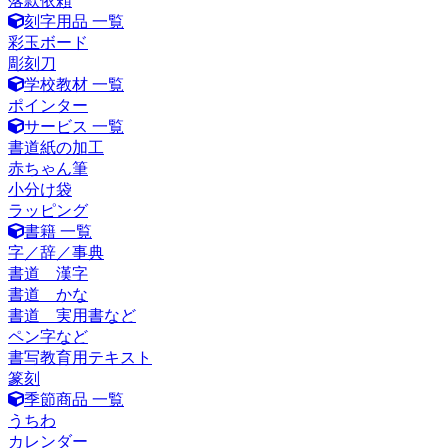
落款依頼
刻字用品 一覧
彩玉ボード
彫刻刀
学校教材 一覧
ポインター
サービス 一覧
書道紙の加工
赤ちゃん筆
小分け袋
ラッピング
書籍 一覧
字／辞／事典
書道 漢字
書道 かな
書道 実用書など
ペン字など
書写教育用テキスト
篆刻
季節商品 一覧
うちわ
カレンダー