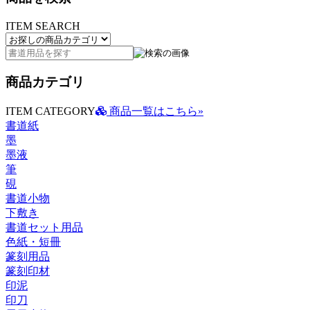
ITEM SEARCH
商品カテゴリ
ITEM CATEGORY
商品一覧はこちら»
書道紙
墨
墨液
筆
硯
書道小物
下敷き
書道セット用品
色紙・短冊
篆刻用品
篆刻印材
印泥
印刀