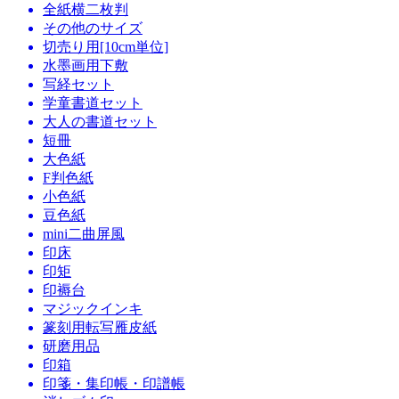
全紙横二枚判
その他のサイズ
切売り用[10cm単位]
水墨画用下敷
写経セット
学童書道セット
大人の書道セット
短冊
大色紙
F判色紙
小色紙
豆色紙
mini二曲屏風
印床
印矩
印褥台
マジックインキ
篆刻用転写雁皮紙
研磨用品
印箱
印箋・集印帳・印譜帳