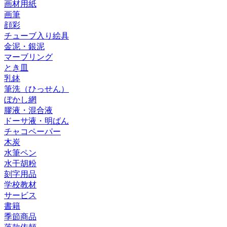
画材用紙
画筆
顔彩
チューブ入り絵具
金泥・銀泥
マーブリング
とき皿
乳鉢
筆洗（ひっせん）
ぼかし網
膠液・混合液
ドーサ液・明ばん
チャコペーパー
木炭
水筆ペン
水干胡粉
刻字用品
学校教材
サービス
書籍
季節商品