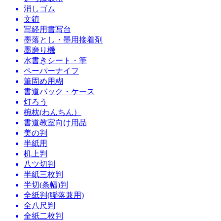
消しゴム
文鎮
写経用書写台
墨落とし・墨用接着剤
墨磨り機
水書きシート・筆
ペーパーナイフ
筆固め用糊
書道バック・ケース
灯ろう
椀枕(わんちん）
書道教室向け用品
美の判
半紙用
机上判
八ツ切判
半紙三枚判
半切(条幅)判
全紙判(聯落兼用)
全八尺判
全紙二枚判