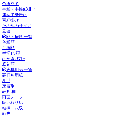
色紙立て
半紙・半懐紙掛け
連結半紙掛け
写経掛け
その他のサイズ
風鎮
額・屏風 一覧
色紙額
半紙額
半切1/3額
はがき2枚版
篆刻額
表具用品 一覧
裏打ち用紙
刷毛
定着剤
表具 糊
両面テープ
吸い取り紙
軸棒・八双
軸先