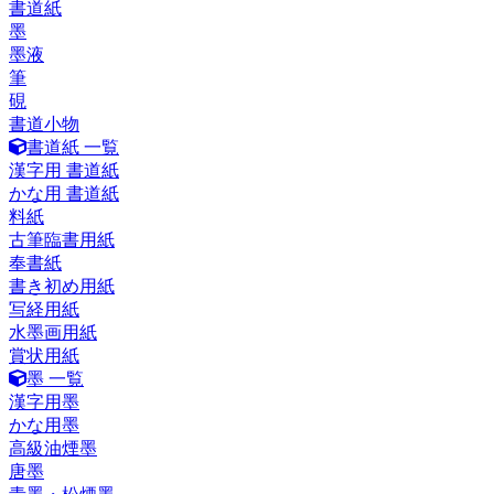
書道紙
墨
墨液
筆
硯
書道小物
書道紙 一覧
漢字用 書道紙
かな用 書道紙
料紙
古筆臨書用紙
奉書紙
書き初め用紙
写経用紙
水墨画用紙
賞状用紙
墨 一覧
漢字用墨
かな用墨
高級油煙墨
唐墨